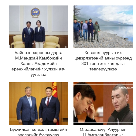
Байнгын хорооны дарга
Хөвсгөл нуурын их
М.Мандхай Камбожийн
цэвэрлэгээний аяны хүрээнд
Хааны Академийн
301 тонн хог хаягдлыг
ерөнхийлөгчийг хүлээн авч
төвлөрүүлжээ
уулзлаа
Бүсчилсэн хөгжил, гамшгийн
О.Баасанхүү: Алуурчин
эрсдэлийг бууруулах
Ц.Амгаланбаатарыг