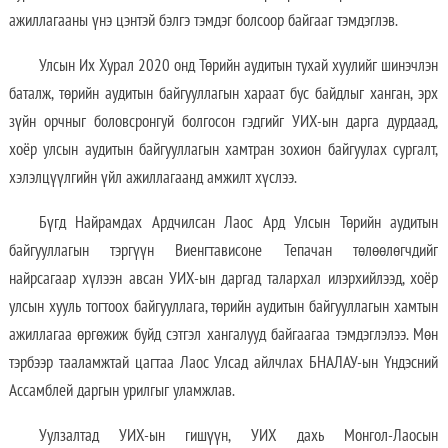
ажиллагааны үнэ цэнтэй бэлгэ тэмдэг болсоор байгааг тэмдэглэв.
Улсын Их Хурал 2020 онд Төрийн аудитын тухай хуулийг шинэчлэн
баталж, төрийн аудитын байгууллагын хараат бус байдлыг ханган, эрх
зүйн орчныг боловсронгуй болгосон гэдгийг УИХ-ын дарга дурдаад,
хоёр улсын аудитын байгууллагын хамтран зохион байгуулах сургалт,
хэлэлцүүлгийн үйл ажиллагаанд амжилт хүслээ.
Бүгд Найрамдах Ардчилсан Лаос Ард Улсын Төрийн аудитын
байгууллагын тэргүүн Виенгтависоне Тепачан төлөөлөгчдийг
найрсагаар хүлээн авсан УИХ-ын даргад талархал илэрхийлээд, хоёр
улсын хууль тогтоох байгууллага, төрийн аудитын байгууллагын хамтын
ажиллагаа өргөжиж буйд сэтгэл хангалууд байгаагаа тэмдэглэлээ. Мөн
тэрбээр тааламжтай цагтаа Лаос Улсад айлчлах БНАЛАУ-ын Үндэсний
Ассамблей даргын урилгыг уламжлав.
Уулзалтад УИХ-ын гишүүн, УИХ дахь Монгол-Лаосын