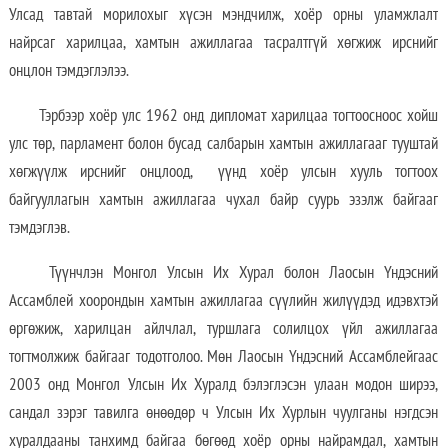
Улсад тавтай морилохыг хүсэн мэндчилж, хоёр орны уламжлалт
найрсаг харилцаа, хамтын ажиллагаа тасралтгүй хөгжиж ирснийг
онцлон тэмдэглэлээ.
Тэрбээр хоёр улс 1962 онд дипломат харилцаа тогтоосноос хойш
улс төр, парламент болон бусад салбарын хамтын ажиллагааг тууштай
хөгжүүлж ирснийг онцлоод, үүнд хоёр улсын хууль тогтоох
байгууллагын хамтын ажиллагаа чухал байр суурь эзэлж байгааг
тэмдэглэв.
Түүнчлэн Монгол Улсын Их Хурал болон Лаосын Үндэсний
Ассамблей хоорондын хамтын ажиллагаа сүүлийн жилүүдэд идэвхтэй
өргөжиж, харилцан айлчлал, туршлага солилцох үйл ажиллагаа
тогтмолжиж байгааг тодотголоо. Мөн Лаосын Үндэсний Ассамблейгаас
2003 онд Монгол Улсын Их Хуралд бэлэглэсэн улаан модон ширээ,
сандал зэрэг тавилга өнөөдөр ч Улсын Их Хурлын чуулганы нэгдсэн
хуралдааны танхимд байгаа бөгөөд хоёр орны найрамдал, хамтын