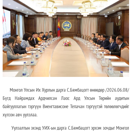
Монгол Улсын Их Хурлын дарга С.Бямбацогт өнөөдөр /2026.06.08/
Бүгд Найрамдах Ардчилсан Лаос Ард Улсын Төрийн аудитын
байгууллагын тэргүүн Виенгтависоне Тепачан тэргүүтэй төлөөлөгчдийг
хүлээн авч уулзлаа.
Уулзалтын эхэнд УИХ-ын дарга С.Бямбацогт эрхэм зочдыг Монгол