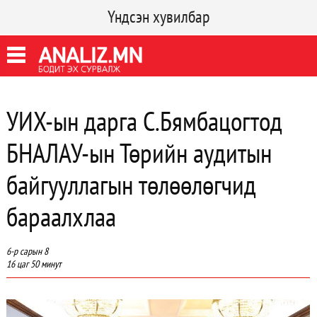
Үндсэн хувилбар
УИХ-ын дарга С.Бямбацогтод
БНАЛАУ-ын Төрийн аудитын
байгууллагын төлөөлөгчид
бараалхлаа
6-р сарын 8
16 цаг 50 минут