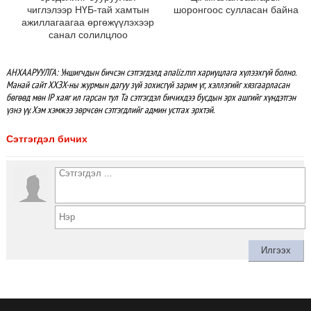
чиглэлээр НҮБ-тай хамтын
шоронгоос сулласан байна
ажиллагаагаа өргөжүүлэхээр
санал солилцлоо
АНХААРУУЛГА: Уншигчдын бичсэн сэтгэгдэлд analiz.mn хариуцлага хүлээхгүй болно.
Манай сайт ХХЗХ-ны журмын дагуу зүй зохисгүй зарим үг, хэллэгийг хязгаарласан
бөгөөд мөн IP хаяг ил гарсан тул Та сэтгэгдэл бичихдээ бусдын эрх ашгийг хүндэтгэн
үзнэ үү. Хэм хэмжээ зөрчсөн сэтгэгдлийг админ устгах эрхтэй.
Сэтгэгдэл бичих