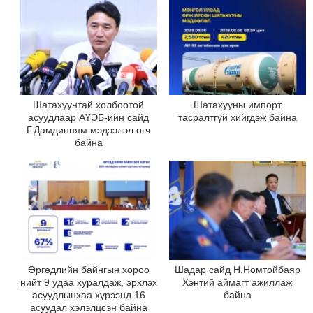
Шатахуунтай холбоотой
Шатахууны импорт
асуудлаар АҮЭБ-ийн сайд
тасралтгүй хийгдэж байна
Г.Дамдинням мэдээлэл өгч
байна
Өргөдлийн байнгын хороо
Шадар сайд Н.Номтойбаяр
нийт 9 удаа хуралдаж, эрхлэх
Хэнтий аймагт ажиллаж
асуудлынхаа хүрээнд 16
байна
асуудал хэлэлцсэн байна