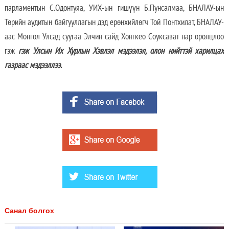
парламентын С.Одонтуяа, УИХ-ын гишүүн Б.Пунсалмаа, БНАЛАУ-ын
Төрийн аудитын байгууллагын дэд ерөнхийлөгч Той Понтхилат, БНАЛАУ-
аас Монгол Улсад суугаа Элчин сайд Хонгкео Соуксават нар оролцлоо
гэж
гэж Улсын Их Хурлын Хэвлэл мэдээлэл, олон нийттэй харилцах
газраас мэдээллээ.
Санал болгох