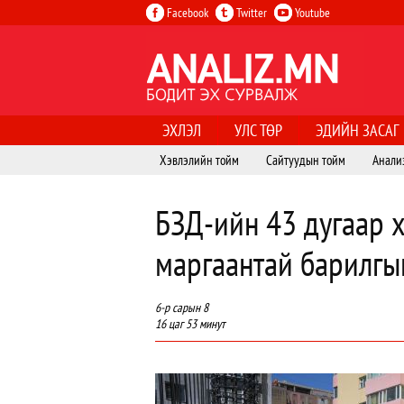
Facebook
Twitter
Youtube
ЭХЛЭЛ
УЛС ТӨР
ЭДИЙН ЗАСАГ
Хэвлэлийн тойм
Сайтуудын тойм
Анали
БЗД-ийн 43 дугаар х
маргаантай барилгы
6-р сарын 8
16 цаг 53 минут