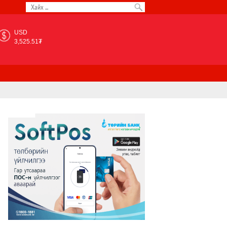
USD
3,525.51₮