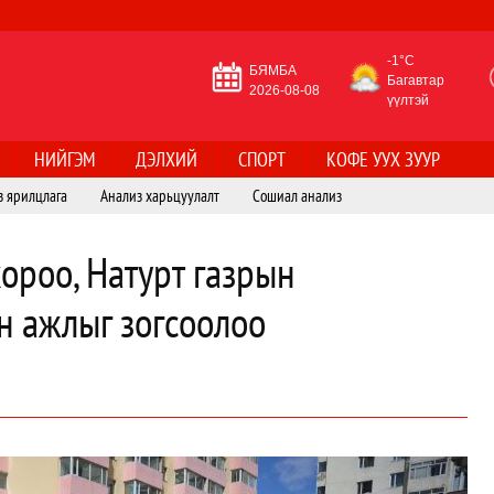
-1°C
БЯМБА
Багавтар
2026-08-08
үүлтэй
НИЙГЭМ
ДЭЛХИЙ
СПОРТ
КОФЕ УУХ ЗУУР
з ярилцлага
Анализ харьцуулалт
Сошиал анализ
ороо, Натурт газрын
н ажлыг зогсоолоо