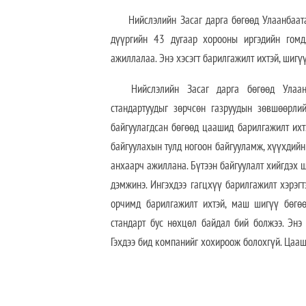
Нийслэлийн Засаг дарга бөгөөд Улаанбаатар
дүүргийн 43 дугаар хорооны иргэдийн гомд
ажиллалаа. Энэ хэсэгт барилгажилт ихтэй, шигү
Нийслэлийн Засаг дарга бөгөөд Улаан
стандартуудыг зөрчсөн газруудын зөвшөөрли
байгуулагдсан бөгөөд цаашид барилгажилт ихтэ
байгуулахын тулд ногоон байгууламж, хүүхдийн
анхаарч ажиллана. Бүтээн байгуулалт хийгдэх ш
дэмжинэ. Ингэхдээ гагцхүү барилгажилт хэрэгт
орчимд барилгажилт ихтэй, маш шигүү бөгө
стандарт бус нөхцөл байдал бий болжээ. Энэ 
Гэхдээ бид компанийг хохироож болохгүй. Цааш