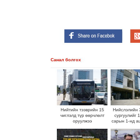
Санал болгох
Нийтийн тээврийн 15
Нийслэлийн 
чиглэлд түр өөрчлөлт
сургуулийг 
оруулжээ
сарын 1-нд а
оруул