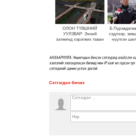
ОЛОН ТҮВШНИЙ
Б.Пүрэвдагва
УУЛЗВАР: Эхний
сэдлээр, зөв
ээлжинд хэрэгжих таван
нүүлгэн ши
байршлын ТЭЗҮ-ийг
С.Зоригийн
бүрэн боловсруулж
өнөөдрийн
дууслаа
буцаан бай
АНХААРУУЛГА: Уншигчдын бичсэн сэтгэгдэлд analiz.mn ха
хэллэгийг хязгаарласан бөгөөд мөн IP хаяг ил гарсан тул 
сэтгэгдлийг админ устгах эрхтэй.
Сэтгэгдэл бичих