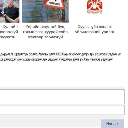
: Хулгайн
Үерийн аюултай бүс,
Хууль зүйн зөвлөх
шөөрөлгүй
голын эрэг, хуурай сайр
үйлчилгээний урилга
лжүүлсэн
жалгаар зорчихгүй
 хөшөөг
байхыг зөвлөж байна
 дотор
рлуулна
риуцлага хүлээхгүй болно. Манай сайт ХХЗХ-ны журмын дагуу зүй зохисгүй зарим үг,
Та сэтгэгдэл бичихдээ бусдын эрх ашгийг хүндэтгэн үзнэ үү. Хэм хэмжээ зөрчсөн