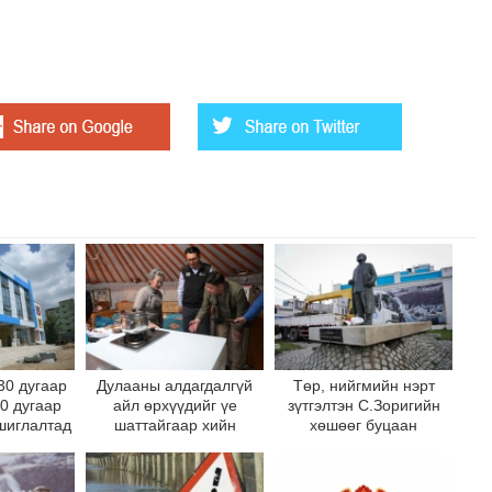
30 дугаар
Дулааны алдагдалгүй
Төр, нийгмийн нэрт
10 дугаар
айл өрхүүдийг үе
зүтгэлтэн С.Зоригийн
шиглалтад
шаттайгаар хийн
хөшөөг буцаан
на
халаалтад шилжүүлнэ
байрлууллаа