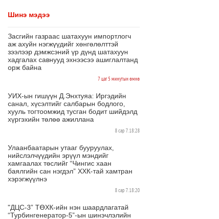
Шинэ мэдээ
Засгийн газраас шатахуун импортлогч
аж ахуйн нэгжүүдийг хөнгөлөлттэй
зээлээр дэмжсэний үр дүнд шатахуун
хадгалах савнууд эхнээсээ ашиглалтанд
орж байна
7 цаг 5 минутын өмнө
УИХ-ын гишүүн Д.Энхтуяа: Иргэдийн
санал, хүсэлтийг салбарын бодлого,
хууль тогтоомжид тусган бодит шийдэлд
хүргэхийн төлөө ажиллана
8 сар 7. 18:28
Улаанбаатарын утааг бууруулах,
нийслэлчүүдийн эрүүл мэндийг
хамгаалах төслийг “Чингис хаан
баялгийн сан нэгдэл” ХХК-тай хамтран
хэрэгжүүлнэ
8 сар 7. 18:20
"ДЦС-3” ТӨХК-ийн нэн шаардлагатай
“Турбингенератор-5”-ын шинэчлэлийн