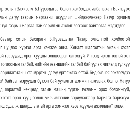
 хотын Захирагч Б.Пүрэвдагва болон холбогдох албаныхан Баянзүрх
лын дагуу газрын маргааны асуудлыг шийдвэрлэхээр Натур орчимд
ү тул газрын маргаантай барилгын ажлыг зогсоож байгаагаа мэдэгдлээ.
баатар хотын Захирагч Б.Пүрэвдагва “Газар олголттой холбоотой
йг цуцлах хүртэл арга хэмжээ авна. Хяналт шалгалтын ажлын хэсэг
й газруудад орон сууцны зөвшөөрөл олгохгүй. Ингээд иргэн төвтэй хот
 тоглоомын талбай, нийтийн эзэмшлийн талбай байгуулах чиглэлд түлхүү
аардлагатай ч стандартын дагуу үргэлжлэх ёстой. Бид бизнес эрхлэгчдээ
эй байгаа газруудад бүтээн байгуулалтыг дэмжин ажиллах болно. Натур
өд яаралтай нөхцөлд галын машин, түргэн тусламж орох боломжгүй,
хэсэгт орон сууц болон үйлчилгээний зориулалтаар барилга барихгүй.
ид судалж, шаардлагатай арга хэмжээг хэрэгжүүлэн ажиллана” гэлээ.