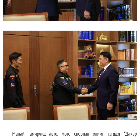
Манай тамирчид авто, мото спортын олимп гэгддэг “Дакар