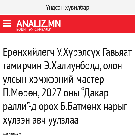
Үндсэн хувилбар
Ерөнхийлөгч У.Хүрэлсүх Гавьяат
тамирчин Э.Халиунболд, олон
улсын хэмжээний мастер
П.Мөрөн, 2027 оны “Дакар
ралли”-д орох Б.Батмөнх нарыг
хүлээн авч уулзлаа
6-р сарын 9