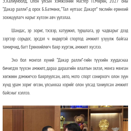
Э.Халиунболд, Олон улсын хэмжээний мастер П.Мөрөн, 2027 оны
“Дакар ралли”-д орох Б.Батмөнх, “Тал нутгаас Дакарт” төслийн ерөнхий
зохицуулагч нарыг хүлээн авч уулзлаа.
Шандас, эр зориг, тэсвэр, хатуужил, туршлага, ур чадварыг дээд
зэргээр сорьдог, эрсдэл ч өндөртэй спортод амжилт үзүүлж байгаа
тамирчид, багт Ерөнхийлөгч баяр хүргэж, амжилт хүслээ.
Энэ бол монгол хүний “Дакар ралли”-гийн түүхийн хуудаснаа
бичигдэх түүхэн амжилт, дараа дараагийн ялалтын эхлэл, мянга мянган
хөгжөөн дэмжигчээ баярлуулсан, авто, мото спорт сонирхогч олон зуун
хүнд урам зориг өгсөн, улсынхаа нэрийг олон улсад таниулсан амжилт
байсныг хэллээ.