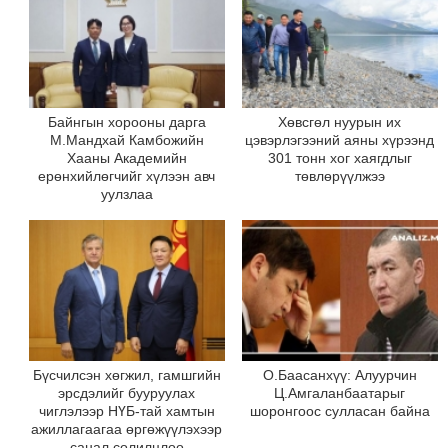
Байнгын хорооны дарга
Хөвсгөл нуурын их
М.Мандхай Камбожийн
цэвэрлэгээний аяны хүрээнд
Хааны Академийн
301 тонн хог хаягдлыг
ерөнхийлөгчийг хүлээн авч
төвлөрүүлжээ
уулзлаа
Бүсчилсэн хөгжил, гамшгийн
О.Баасанхүү: Алуурчин
эрсдэлийг бууруулах
Ц.Амгаланбаатарыг
чиглэлээр НҮБ-тай хамтын
шоронгоос сулласан байна
ажиллагаагаа өргөжүүлэхээр
санал солилцлоо