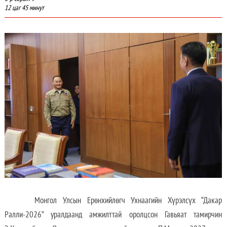
12 цаг 45 минут
Монгол Улсын Ерөнхийлөгч Ухнаагийн Хүрэлсүх “Дакар
Ралли-2026” уралдаанд амжилттай оролцсон Гавьяат тамирчин