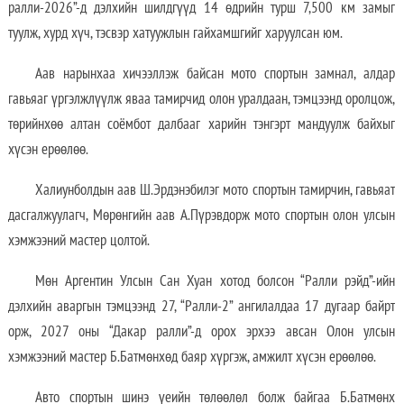
ралли-2026”-д дэлхийн шилдгүүд 14 өдрийн турш 7,500 км замыг
туулж, хурд хүч, тэсвэр хатуужлын гайхамшгийг харуулсан юм.
Аав нарынхаа хичээллэж байсан мото спортын замнал, алдар
гавьяаг үргэлжлүүлж яваа тамирчид олон уралдаан, тэмцээнд оролцож,
төрийнхөө алтан соёмбот далбааг харийн тэнгэрт мандуулж байхыг
хүсэн ерөөлөө.
Халиунболдын аав Ш.Эрдэнэбилэг мото спортын тамирчин, гавьяат
дасгалжуулагч, Мөрөнгийн аав А.Пүрэвдорж мото спортын олон улсын
хэмжээний мастер цолтой.
Мөн Аргентин Улсын Сан Хуан хотод болсон “Ралли рэйд”-ийн
дэлхийн аваргын тэмцээнд 27, “Ралли-2” ангилалдаа 17 дугаар байрт
орж, 2027 оны “Дакар ралли”-д орох эрхээ авсан Олон улсын
хэмжээний мастер Б.Батмөнхөд баяр хүргэж, амжилт хүсэн ерөөлөө.
Авто спортын шинэ үеийн төлөөлөл болж байгаа Б.Батмөнх