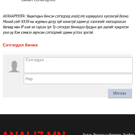
АНХААРУУЛГА: Уншигчдын бичсэн сэтгэгдэлд analiz.mn хариуцлага хүлээхгүй болно.
Манай сайт ХХЗХ-ны журмын дагуу зүй зохисгүй зарим үг, хэллэгийг хязгаарласан
бөгөөд мөн IP хаяг ил гарсан тул Та сэтгэгдэл бичихдээ бусдын эрх ашгийг хүндэтгэн
үзнэ үү. Хэм хэмжээ зөрчсөн сэтгэгдлийг админ устгах эрхтэй.
Сэтгэгдэл бичих
Эхлэл
Редакцын бодлого
Холбоо