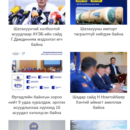
Шатахуунтай холбоотой
Шатахууны импорт
асуудлаар АҮЭБ-ийн сайд
тасралтгүй хийгдэж байна
Г.Дамдинням мэдээлэл өгч
байна
Өргөдлийн байнгын хороо
Шадар сайд Н.Номтойбаяр
нийт 9 удаа хуралдаж, эрхлэх
Хэнтий аймагт ажиллаж
асуудлынхаа хүрээнд 16
байна
асуудал хэлэлцсэн байна