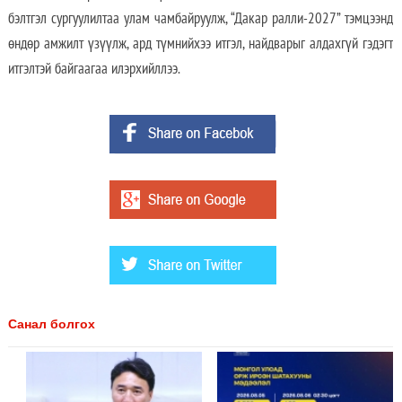
бэлтгэл сургуулилтаа улам чамбайруулж, “Дакар ралли-2027” тэмцээнд
өндөр амжилт үзүүлж, ард түмнийхээ итгэл, найдварыг алдахгүй гэдэгт
итгэлтэй байгаагаа илэрхийллээ.
Санал болгох