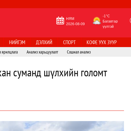
-1°C
НЯМ
Багавтар
2026-08-09
үүлтэй
НИЙГЭМ
ДЭЛХИЙ
СПОРТ
КОФЕ УУХ ЗУУР
з ярилцлага
Анализ харьцуулалт
Сошиал анализ
хан суманд шүлхийн голомт