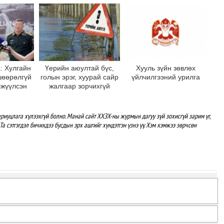
на
халаалтад шилжүүлнэ
байрлууллаа
: Хулгайн
Үерийн аюултай бүс,
Хууль зүйн зөвлөх
шөөрөлгүй
голын эрэг, хуурай сайр
үйлчилгээний урилга
лжүүлсэн
жалгаар зорчихгүй
 хөшөөг
байхыг зөвлөж байна
 дотор
рлуулна
риуцлага хүлээхгүй болно. Манай сайт ХХЗХ-ны журмын дагуу зүй зохисгүй зарим үг,
Та сэтгэгдэл бичихдээ бусдын эрх ашгийг хүндэтгэн үзнэ үү. Хэм хэмжээ зөрчсөн