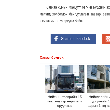
Сайхан сумын Мануулт багийн Бүрдний эх гэ
малчид холбогдох байгууллагын заавар, зөв
ажиллахыг анхааруулж байна.
Санал болгох
Нийтийн тээврийн 15
Нийслэлийн 
чиглэлд түр өөрчлөлт
сургуулийг 
оруулжээ
сарын 1-нд а