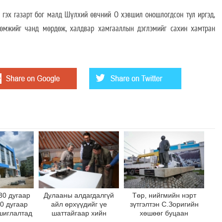
х газарт бог малд Шүлхий өвчний О хэвшил оношлогдсон тул иргэд,
лөмжийг чанд мөрдөж, халдвар хамгааллын дэглэмийг сахин хамтран
30 дугаар
Дулааны алдагдалгүй
Төр, нийгмийн нэрт
10 дугаар
айл өрхүүдийг үе
зүтгэлтэн С.Зоригийн
шиглалтад
шаттайгаар хийн
хөшөөг буцаан