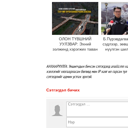
оруул
ОЛОН ТҮВШНИЙ
Б.Пүрэвдагва
УУЛЗВАР: Эхний
сэдлээр, зөв
ээлжинд хэрэгжих таван
нүүлгэн ши
байршлын ТЭЗҮ-ийг
С.Зоригийн
бүрэн боловсруулж
өнөөдрийн
дууслаа
буцаан бай
АНХААРУУЛГА: Уншигчдын бичсэн сэтгэгдэлд analiz.mn ха
хэллэгийг хязгаарласан бөгөөд мөн IP хаяг ил гарсан тул 
сэтгэгдлийг админ устгах эрхтэй.
Сэтгэгдэл бичих