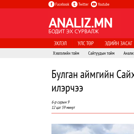
Facebook
Twitter
Youtube
ЭХЛЭЛ
УЛС ТӨР
ЭДИЙН ЗАСАГ
Хэвлэлийн тойм
Сайтуудын тойм
Анали
Булган аймгийн Сай
илэрчээ
6-р сарын 9
12 цаг 59 минут