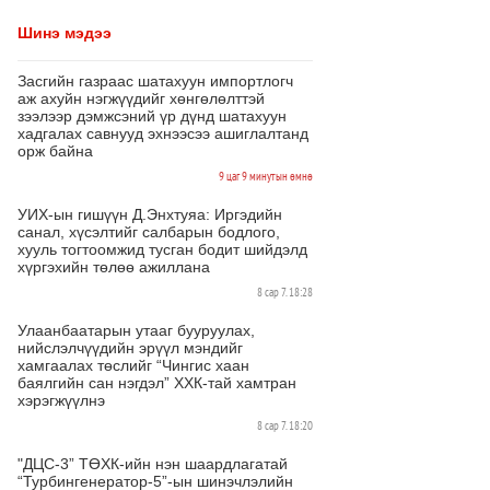
Шинэ мэдээ
Засгийн газраас шатахуун импортлогч
аж ахуйн нэгжүүдийг хөнгөлөлттэй
зээлээр дэмжсэний үр дүнд шатахуун
хадгалах савнууд эхнээсээ ашиглалтанд
орж байна
9 цаг 9 минутын өмнө
УИХ-ын гишүүн Д.Энхтуяа: Иргэдийн
санал, хүсэлтийг салбарын бодлого,
хууль тогтоомжид тусган бодит шийдэлд
хүргэхийн төлөө ажиллана
8 сар 7. 18:28
Улаанбаатарын утааг бууруулах,
нийслэлчүүдийн эрүүл мэндийг
хамгаалах төслийг “Чингис хаан
баялгийн сан нэгдэл” ХХК-тай хамтран
хэрэгжүүлнэ
8 сар 7. 18:20
"ДЦС-3” ТӨХК-ийн нэн шаардлагатай
“Турбингенератор-5”-ын шинэчлэлийн