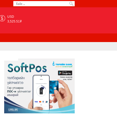
USD
3,525.51₮