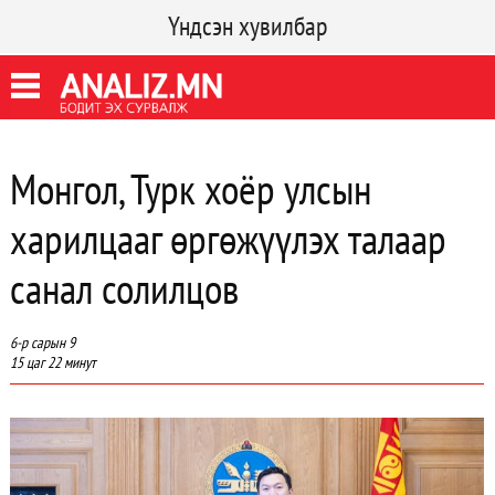
Үндсэн хувилбар
Монгол, Турк хоёр улсын
харилцааг өргөжүүлэх талаар
санал солилцов
6-р сарын 9
15 цаг 22 минут