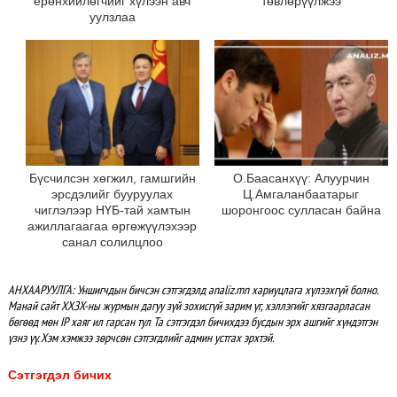
ерөнхийлөгчийг хүлээн авч
төвлөрүүлжээ
уулзлаа
Бүсчилсэн хөгжил, гамшгийн
О.Баасанхүү: Алуурчин
эрсдэлийг бууруулах
Ц.Амгаланбаатарыг
чиглэлээр НҮБ-тай хамтын
шоронгоос сулласан байна
ажиллагаагаа өргөжүүлэхээр
санал солилцлоо
АНХААРУУЛГА: Уншигчдын бичсэн сэтгэгдэлд analiz.mn хариуцлага хүлээхгүй болно.
Манай сайт ХХЗХ-ны журмын дагуу зүй зохисгүй зарим үг, хэллэгийг хязгаарласан
бөгөөд мөн IP хаяг ил гарсан тул Та сэтгэгдэл бичихдээ бусдын эрх ашгийг хүндэтгэн
үзнэ үү. Хэм хэмжээ зөрчсөн сэтгэгдлийг админ устгах эрхтэй.
Сэтгэгдэл бичих