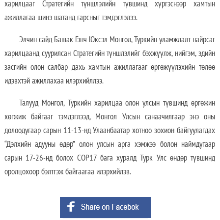
харилцааг Стратегийн түншлэлийн түвшинд хүргэснээр хамтын
ажиллагаа шинэ шатанд гарсныг тэмдэглэлээ.
Элчин сайд Башак Гэнч Юксэл Монгол, Туркийн уламжлалт найрсаг
харилцаанд суурилсан Стратегийн түншлэлийг бэхжүүлж, нийгэм, эдийн
засгийн олон салбар дахь хамтын ажиллагааг өргөжүүлэхийн төлөө
идэвхтэй ажиллахаа илэрхийллээ.
Талууд Монгол, Туркийн харилцаа олон улсын түвшинд өргөжин
хөгжиж байгааг тэмдэглээд, Монгол Улсын санаачилгаар энэ оны
долоодугаар сарын 11-13-нд Улаанбаатар хотноо зохион байгуулагдах
“Дэлхийн адууны өдөр” олон улсын арга хэмжээ болон наймдугаар
сарын 17-26-нд болох COP17 бага хуралд Турк Улс өндөр түвшинд
оролцохоор бэлтгэж байгаагаа илэрхийлэв.