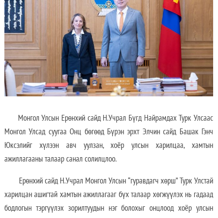
Монгол Улсын Ерөнхий сайд Н.Учрал Бүгд Найрамдах Турк Улсаас
Монгол Улсад суугаа Онц бөгөөд Бүрэн эрхт Элчин сайд Башак Гэнч
Юксэлийг хүлээн авч уулзан, хоёр улсын харилцаа, хамтын
ажиллагааны талаар санал солилцлоо.
Ерөнхий сайд Н.Учрал Монгол Улсын “гуравдагч хөрш” Турк Улстай
харилцан ашигтай хамтын ажиллагааг бүх талаар хөгжүүлэх нь гадаад
бодлогын тэргүүлэх зорилтуудын нэг болохыг онцлоод хоёр улсын