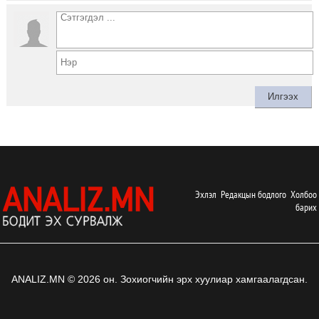
Эхлэл
Редакцын бодлого
Холбоо
барих
ANALIZ.MN © 2026 он. Зохиогчийн эрх хуулиар хамгаалагдсан.