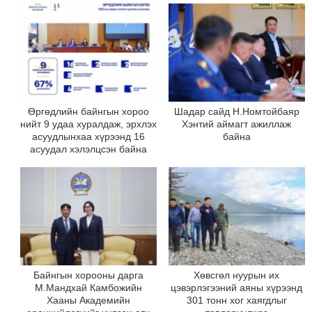
Өргөдлийн байнгын хороо
Шадар сайд Н.Номтойбаяр
нийт 9 удаа хуралдаж, эрхлэх
Хэнтий аймагт ажиллаж
асуудлынхаа хүрээнд 16
байна
асуудал хэлэлцсэн байна
Байнгын хорооны дарга
Хөвсгөл нуурын их
М.Мандхай Камбожийн
цэвэрлэгээний аяны хүрээнд
Хааны Академийн
301 тонн хог хаягдлыг