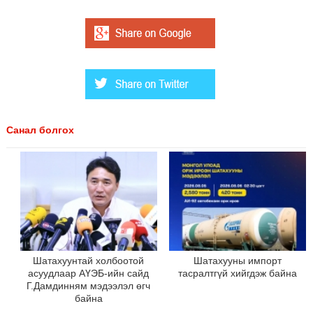
Санал болгох
Шатахуунтай холбоотой
Шатахууны импорт
асуудлаар АҮЭБ-ийн сайд
тасралтгүй хийгдэж байна
Г.Дамдинням мэдээлэл өгч
байна