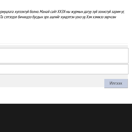
уу
риуцлага хүлээхгүй болно. Манай сайт ХХЗХ-ны журмын дагуу зүй зохисгүй зарим үг,
Та сэтгэгдэл бичихдээ бусдын эрх ашгийг хүндэтгэн үзнэ үү. Хэм хэмжээ зөрчсөн