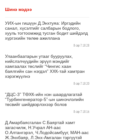
Шинэ мэдээ
УИХ-ын гишүүн Д.Энхтуяа: Иргэдийн
санал, хүсэлтийг салбарын бодлого,
хууль тогтоомжид тусган бодит шийдэлд
хүргэхийн төлөө ажиллана
8 сар 7. 18:28
Улаанбаатарын утааг бууруулах,
нийслэлчүүдийн эрүүл мэндийг
хамгаалах төслийг “Чингис хаан
баялгийн сан нэгдэл” ХХК-тай хамтран
хэрэгжүүлнэ
8 сар 7. 18:20
"ДЦС-3” ТӨХК-ийн нэн шаардлагатай
“Турбингенератор-5”-ын шинэчлэлийн
төсвийг шийдвэрлэхээр болов
8 сар 7. 18:16
Д.Амарбаясгалан С.Баяртай хамт
загасчилж, Н.Учрал АН-аас
О.Алтангэрэл, Ч.Лодойсамбууг, МАН-аас
Ж.Энхбаяр, Л.Энх-Амгалан тэргүүтэй