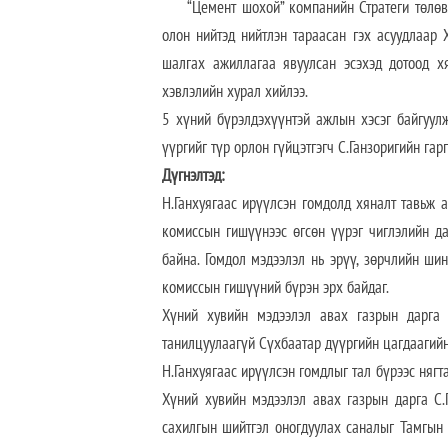
“Цемент шохой” компанийн Стратеги төлөвлөл
олон нийтэд нийтлэн тараасан гэх асуудлаар 
шалгах ажиллагаа явуулсан эсэхэд дотоод хя
хэвлэлийн хурал хийлээ.
5 хүний бүрэлдэхүүнтэй ажлын хэсэг байгуул
үүргийг түр орлон гүйцэтгэгч С.Ганзоригийн гар
Дүгнэлтэд:
Н.Ганхуягаас ирүүлсэн гомдолд хяналт тавьж 
комиссын гишүүнээс өгсөн үүрэг чиглэлийн да
байна. Гомдол мэдээлэл нь эрүү, зөрчлийн ши
комиссын гишүүний бүрэн эрх байдаг.
Хүний хувийн мэдээлэл авах газрын дарга С
танилцуулаагүй Сүхбаатар дүүргийн цагдаагийн
Н.Ганхуягаас ирүүлсэн гомдлыг тал бүрээс нягт
Хүний хувийн мэдээлэл авах газрын дарга С.
сахилгын шийтгэл оногдуулах саналыг Тамгын 