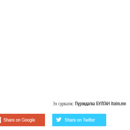
Эх сурвалж:
Пүрэвдагва БУЛГАН itoim.mn