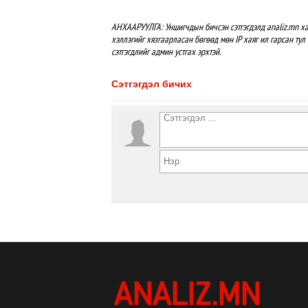
АНХААРУУЛГА: Уншигчдын бичсэн сэтгэгдэлд analiz.mn ха
хэллэгийг хязгаарласан бөгөөд мөн IP хаяг ил гарсан тул 
сэтгэгдлийг админ устгах эрхтэй.
Сэтгэгдэл бичих