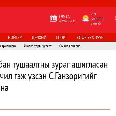
-1°C
БЯМБА
Багавтар
2026-08-08
үүлтэй
НИЙГЭМ
ДЭЛХИЙ
СПОРТ
КОФЕ УУХ ЗУУР
з ярилцлага
Анализ харьцуулалт
Сошиал анализ
бан тушаалтны зураг ашигласан
чил гэж үзсэн С.Ганзоригийг
лна