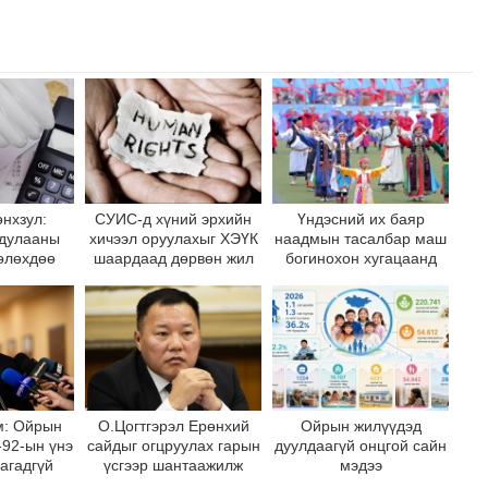
өнхзул:
СУИС-д хүний эрхийн
Үндэсний их баяр
 дулааны
хичээл оруулахыг ХЭҮК
наадмын тасалбар маш
өлөхдөө
шаардаад дөрвөн жил
богинохон хугацаанд
 бэлдээрэй,
болжээ
зарагдаад дуусчээ
уд аа
м: Ойрын
О.Цогтгэрэл Ерөнхий
Ойрын жилүүдэд
-92-ын үнэ
сайдыг огцруулах гарын
дуулдаагүй онцгой сайн
агадгүй
үсгээр шантаажилж
мэдээ
Цэцийн томилгоо авсан