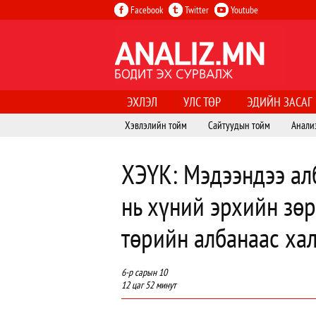
Facebook
Twitter
Youtube
ЭХЛЭЛ
УЛС ТӨР
ЭДИЙН ЗАСАГ
Хэвлэлийн тойм
Сайтуудын тойм
Анали
ХЭҮК: Мэдээндээ ал
нь хүний эрхийн зөр
төрийн албанаас ха
6-р сарын 10
12 цаг 52 минут