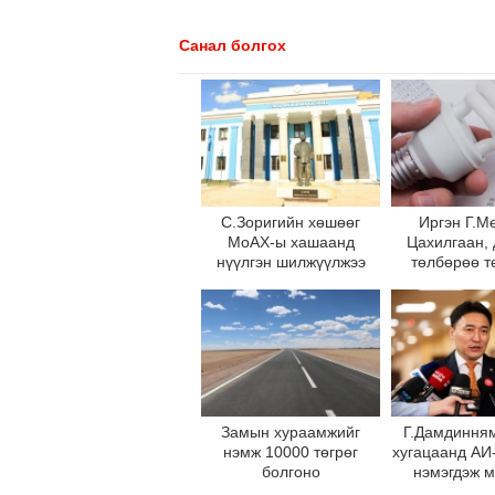
Санал болгох
С.Зоригийн хөшөөг
Иргэн Г.М
МоАХ-ы хашаанд
Цахилгаан,
нүүлгэн шилжүүлжээ
төлбөрөө т
сэтгэл зүйгээ
монголчу
Замын хураамжийг
Г.Дамдиння
нэмж 10000 төгрөг
хугацаанд АИ
болгоно
нэмэгдэж м