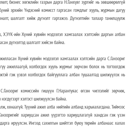
т, бизнес хөгжлийн газрын дарга Н.Ганхуяг зургийг нь зөвшөөрөлгүй
Хүний эрхийн Үндэсний комисст гаргасан гомдлыг хууль, журмын дагуу
налт, шалгалт хийж дүгнэлт гаргажээ. Дүгнэлтийн талаар танилцуулж
ж, ХЭҮК-ийн Хүний хувийн мэдээлэл хамгаалах хэлтсийн даргын албан
гасан дүгнэлтэд шалгалт хийсэн байна.
ажилласан Хүний хувийн мэдээлэл хамгаалах хэлтсийн дарга С.Ганзориг
гуу ажиллаагүй, холбогдох хууль журмыг зөрчсөн болох нь тогтоогдож
нжтэй гэж үзвэл холбогдох байгууллага албан тушаалтад шилжүүлэх нь
.Ганзориг комиссийн гишүүн Г.Нарантуяас өгсөн чиглэлийг зөрчиж,
 нэгдүгээрт хэлтэст шилжүүлсэн байна.
алж, хянаагүй. Түүний ажил алба нийтийн албанд харьяалагдана. Тиймээс
Ганзоригийг хариуцсан ажил үүрэгтээ хариуцлагагүй хандсан гэж үзэн
дарга ирүүлсэн. Ингээд сахилгын шийтгэл буюу төрийн албанаас халах