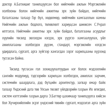
доктор А.Батхишиг танилцуулсан бол нийгмийн ажлын Мэргэжлийн
холбооны болон нийгмийн ажилтны эрх зүйн байдал, нийгмийн
баталгааны талаар Гэр бүл, хөдөлмөр, нийгмийн хамгааллын яамны
Нийгмийн ажлын бодлого, төлөвлөлт хариуцсан шинжээч С.Учрал
илтгэлээ. Нийгмийн ажилтны эрх зүйн байдал, баталгааны асуудлыг
хуулийн төсөлд эвлэлдэн нэгдэх, эрх үүргээ хамгаалуулах, үйл
ажиллагааны холбогдох дүрэм, стандарт, мэргэжлийн нэгдсэн
удирдлага, сургалт, арга зүйгээр хангагдах зэрэг харилцааны хүрээнд
тусгасан байна.
Төсөлд тусгасан гол зохицуулалтуудын нэг болох мэдээллийн
сангийн модулиуд, тэдгээрийн харилцан холбогдох, ажиллах зарчим,
системийн шаардлага, дэд бүтцийн архитектур, загвар ямар байх
талаар Үндэсний дата төв Улсын төсөвт үйлдвэрийн газрын Их өгөгдөл,
систем нэгтгэлийн газрын дарга Э.Баттөр цахимаар танилцуулга хийсэн
бол Хүчирхийллийн эсрэг үндэсний төвийн сургалт, мэдээлэл арга зүйн