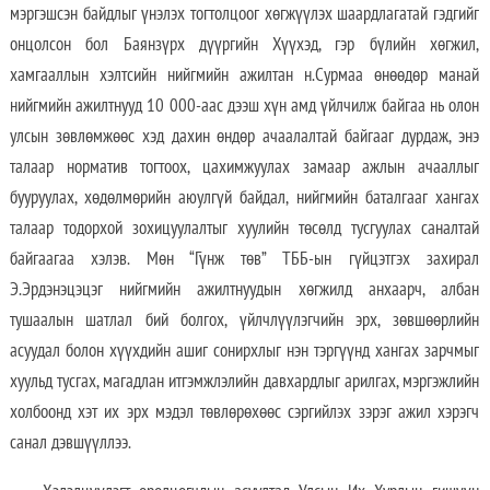
мэргэшсэн байдлыг үнэлэх тогтолцоог хөгжүүлэх шаардлагатай гэдгийг
онцолсон бол Баянзүрх дүүргийн Хүүхэд, гэр бүлийн хөгжил,
хамгааллын хэлтсийн нийгмийн ажилтан н.Сурмаа өнөөдөр манай
нийгмийн ажилтнууд 10 000-аас дээш хүн амд үйлчилж байгаа нь олон
улсын зөвлөмжөөс хэд дахин өндөр ачаалалтай байгааг дурдаж, энэ
талаар норматив тогтоох, цахимжуулах замаар ажлын ачааллыг
бууруулах, хөдөлмөрийн аюулгүй байдал, нийгмийн баталгааг хангах
талаар тодорхой зохицуулалтыг хуулийн төсөлд тусгуулах саналтай
байгаагаа хэлэв. Мөн “Гүнж төв” ТББ-ын гүйцэтгэх захирал
Э.Эрдэнэцэцэг нийгмийн ажилтнуудын хөгжилд анхаарч, албан
тушаалын шатлал бий болгох, үйлчлүүлэгчийн эрх, зөвшөөрлийн
асуудал болон хүүхдийн ашиг сонирхлыг нэн тэргүүнд хангах зарчмыг
хуульд тусгах, магадлан итгэмжлэлийн давхардлыг арилгах, мэргэжлийн
холбоонд хэт их эрх мэдэл төвлөрөхөөс сэргийлэх зэрэг ажил хэрэгч
санал дэвшүүллээ.