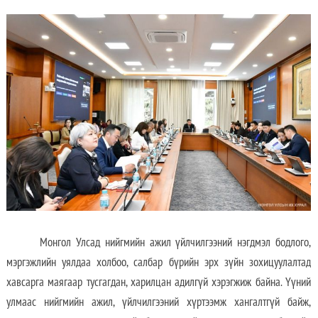
Монгол Улсад нийгмийн ажил үйлчилгээний нэгдмэл бодлого,
мэргэжлийн уялдаа холбоо, салбар бүрийн эрх зүйн зохицуулалтад
хавсарга маягаар тусгагдан, харилцан адилгүй хэрэгжиж байна. Үүний
улмаас нийгмийн ажил, үйлчилгээний хүртээмж хангалтгүй байж,