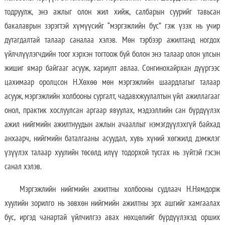
тодруулж, энэ ажлыг олон жил хийж, салбарын суурийг тавьсан
бакалаврын зэрэгтэй хүмүүсийг “мэргэжлийн бус” гэж үзэх нь учир
дутагдалтай талаар саналаа хэлэв. Мөн тэрбээр ажилтанд ногдох
үйлчлүүлэгчдийн тоог хэрхэн тогтоож буй болон энэ талаар олон улсын
жишиг ямар байгааг асууж, хариулт авлаа. Сонгинохайрхан дүүргээс
цахимаар оролцсон Н.Хөхөө мөн мэргэжлийн шаардлагыг талаар
асууж, мэргэжлийн холбооны сургалт, чадавхжуулалтын үйл ажиллагааг
онол, практик хослуулсан аргаар явуулах, мэдээллийн сан бүрдүүлэх
ажил нийгмийн ажилтнуудын ажлын ачааллыг нэмэгдүүлэхгүй байхад
анхаарч, нийгмийн баталгааны асуудал, хувь хүний хөгжилд дэмжлэг
үзүүлэх талаар хуулийн төсөлд илүү тодорхой тусгах нь зүйтэй гэсэн
санал хэлэв.
Мэргэжлийн нийгмийн ажилтны холбооны судлаач Н.Нямдорж
хуулийн зорилго нь зөвхөн нийгмийн ажилтны эрх ашгийг хамгаалах
бус, иргэд чанартай үйлчилгээ авах нөхцөлийг бүрдүүлэхэд орших