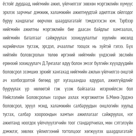
ёстойг дурдаад, нийгмийн ажил, үйлчилгээг зөвхөн мэргэжлийн хүмүүс
эрхлэх зарчмыг дэмжиж, халамжийн ажилтнуудтай адилтгаж ойлгодог
буруу хандлагыг өөрчлөх шаардлагатайг тэмдэглэсэн юм. Тэрбээр
нийгмийн ажилтны мэргэжлийн бие даасан байдлыг хамгаалах,
нийгмийн баталгааг сайжруулах зохицуулалтыг хуулийн иөсөлд
нарийвчлан тусгаж, эрсдэл, ачааллыг тооцох нь зүйтэй гэлээ. Бүх
нийтийн боловсролын төлөө иргэний нийгмийн үндэсний эвслийн
ерөнхий зохицуулагч Д.Тунгалаг ядуу болон эмзэг бүлгийн хүүхдүүдийн
боловсрол эзэмших эрхийг хангахад нийгмийн ажлын үйлчилгээ онцгой
ач холбогдолтой бөгөөд урт хугацаандаа ядуурал, ажилгүйдлийг
бууруулах үр нөлөөтэй гэж үзэж байгаагаа илэрхийлсэн бол
Нийслэлийн Боловсролын газрын ахлах мэргэжилтэн Б.Мөнх-Эрдэнэ
боловсрол, эрүүл мэнд, халамжийн салбаруудын онцлогийн хуульд
тусгах, салбар хоороондын хамтын ажиллагааг сайжруулах, нэг
ажилтанд ноогдох үйлчлүүлэгчийн тоог стандартчилах, мөн сэтгэлзүйн
дэмжлэг, зөвлөх үйлилгээний тогтолцоог хөгжүүлэх шаардлагатайг