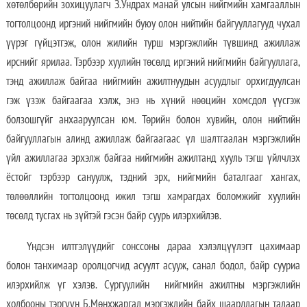
хөтөлбөрийн зохицуулагч З.Ундрах манай улсын нийгмийн хамгааллын
тогтолцоонд иргэний нийгмийн буюу олон нийтийн байгууллагууд чухал
үүрэг гүйцэтгэж, олон жилийн турш мэргэжлийн түвшинд ажиллаж
ирснийг ярилаа. Тэрбээр хуулийн төсөлд иргэний нийгмийн байгууллага,
тэнд ажиллаж байгаа нийгмийн ажилтнуудын асуудлыг орхигдуулсан
гэж үзэж байгаагаа хэлж, энэ нь хүний нөөцийн хомсдол үүсгэж
болзошгүйг анхааруулсан юм. Төрийн болон хувийн, олон нийтийн
байгууллагын алинд ажиллаж байгаагаас үл шалтгаалан мэргэжлийн
үйл ажиллагаа эрхэлж байгаа нийгмийн ажилтанд хууль тэгш үйлчлэх
ёстойг тэрбээр сануулж, тэдний эрх, нийгмийн баталгааг хангах,
төлөөллийн тогтолцоонд ижил тэгш хамрагдах боломжийг хуулийн
төсөлд тусгах нь зүйтэй гэсэн байр суурь илэрхийлэв.
Үндсэн илтгэлүүдийг сонссоны дараа хэлэлцүүлэгт цахимаар
болон танхимаар оролцогчид асуулт асууж, санал бодол, байр сууриа
илэрхийлж үг хэлэв. Сургуулийн нийгмийн ажилтны мэргэжлийн
холбооны тэргүүн Б.Мөнхжаргал мэргэжлийн байх шаардлагын талаар