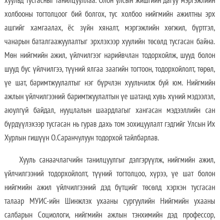
хуульд тусгасныг танилцууллаа. Олон улсын жишгийн дагуу мэргэжлийн
холбооны тогтолцоог бий болгох, тус холбоо нийгмийн ажилтны эрх
ашгийг хамгаалах, ёс зүйн хяналт, мэргэжлийн хөгжил, бүртгэл,
чанарын баталгаажуулалтыг эрхлэхээр хуулийн төсөлд тусгасан байна.
Мөн нийгмийн ажил, үйлчилгээг нарийвчлан тодорхойлж, шууд болон
шууд бус үйлчилгээ, түүний ялгаа заагийн тогтоон, тодорхойлолт, төрөл,
үе шат, баримтжуулалтыг нэг бүрчлэн хуульчилж буй юм. Нийгмийн
ажлын үйлчилгээний баримтжуулалтын үе шатанд хувь хүний мэдээлэл,
аюулгүй байдал, нууцлалын шаардлагыг хангасан мэдээллийн сан
бүрдүүлэхээр тусгасан нь гурав дахь том зохицуулалт гэдгийг Улсын Их
Хурлын гишүүн О.Саранчулуун тодорхой тайлбарлав.
Хууль санаачлагчийн танилцуулгыг дэлгэрүүлж, нийгмийн ажил,
үйлчилгээний тодорхойлолт, түүний тогтолцоо, хүрээ, үе шат болон
нийгмийн ажил үйлчилгээний дэд бүтцийг төсөлд хэрхэн тусгасан
талаар МУИС-ийн Шинжлэх ухааны сургуулийн Нийгмийн ухааны
салбарын Социологи, нийгмийн ажлын тэнхимийн дэд профессор,