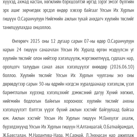
хүүхэд, ахмад настан, хөгжлийн бэрхшээлтэй иргэд зэрэг эмзэг бүлгийн
эрх ашиг зөрчигдөх эрсдэл өндөр хэвээр байгааг Улсын Их Хурлын
гишүүн О.Саранчулуун Нийгмийн ажлын тухай анхдагч хуулийн төслийг
танилцуулахдаа онцоллоо.
Өнгөрөгч 2025 оны 12 дугаар сарын 07-ны өдөр О.Саранчулуун
нарын 24 гишүүн санаачлан Улсын Их Хуралд өргөн мэдүүлсэн уг
хуулийн төслийг олон нийтээр хэлэлцүүлж, мэргэжилтнүүд, судлаач нар,
оролцогч талуудын санал авах хэлэлцүүлэг өнөөдөр (2026.06.10)
боллоо. Хуулийн төслийг Улсын Их Хурлын чуулганы энэ оны
дөрөвдүгээр сарын 30-ны өдрийн нэгдсэн хуралдаанаар хэлэлцэж, үзэл
баримтлалын хүрээнд хэлэлцэхийг дэмжсэний дагуу Хүний хөгжил,
нийгмийн бодлогын байнгын хорооноос хуулийн төслийг анхны
хэлэлцүүлэгт бэлтгэх үүрэг бүхий ажлын хэсгийг байгуулаад байгаа
юм. Ажлын хэсгийг Улсын Их Хурлын гишүүн М.Ганхүлэг ахалж,
бүрэлдэхүүнд Улсын Их Хурлын гишүүн Н.Алтаншагай, О.Батнайрамдал,
Ж.Баясгалан, М.Нарантуяа-Нара, М.Сарнай, Л.Энхнасан нар ажиллаж