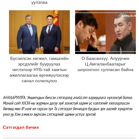
уулзлаа
Бүсчилсэн хөгжил, гамшгийн
О.Баасанхүү: Алуурчин
эрсдэлийг бууруулах
Ц.Амгаланбаатарыг
чиглэлээр НҮБ-тай хамтын
шоронгоос сулласан байна
ажиллагаагаа өргөжүүлэхээр
санал солилцлоо
АНХААРУУЛГА: Уншигчдын бичсэн сэтгэгдэлд analiz.mn хариуцлага хүлээхгүй болно.
Манай сайт ХХЗХ-ны журмын дагуу зүй зохисгүй зарим үг, хэллэгийг хязгаарласан
бөгөөд мөн IP хаяг ил гарсан тул Та сэтгэгдэл бичихдээ бусдын эрх ашгийг хүндэтгэн
үзнэ үү. Хэм хэмжээ зөрчсөн сэтгэгдлийг админ устгах эрхтэй.
Сэтгэгдэл бичих