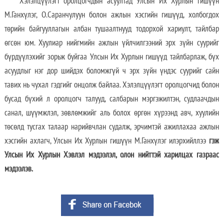
Хэлэлцүүлэгт оролцогчдын асуултад Улсын Их Хурлын гишүүн
М.Ганхүлэг, О.Саранчулуун болон ажлын хэсгийн гишүүд, холбогдох
төрийн байгууллагын албан тушаалтнууд тодорхой хариулт, тайлбар
өгсөн юм. Хуулиар нийгмийн ажлын үйлчилгээний эрх зүйн суурийг
бүрдүүлэхийг зорьж буйгаа Улсын Их Хурлын гишүүд тайлбарлаж, бүх
асуудлыг нэг дор шийдэх боломжгүй ч эрх зүйн үндэс суурийг сайн
тавих нь чухал гэдгийг онцолж байлаа. Хэлэлцүүлэгт оролцогчид болон
бусад бүхий л оролцогч талууд, салбарын мэргэжилтэн, судлаачдын
санал, шүүмжлэл, зөвлөмжийг аль болох өргөн хүрээнд авч, хуулийн
төсөлд тусгах талаар нарийвчлан судалж, эрчимтэй ажиллахаа ажлын
хэсгийн ахлагч, Улсын Их Хурлын гишүүн М.Ганхүлэг илэрхийллээ
гэж
Улсын Их Хурлын Хэвлэл мэдээлэл, олон нийттэй харилцах газраас
мэдээлэв.