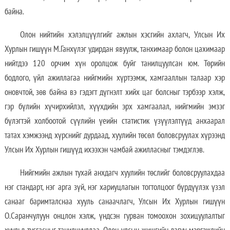
байна.
Олон нийтийн хэлэлцүүлгийг ажлын хэсгийн ахлагч, Улсын Их
Хурлын гишүүн М.Ганхүлэг удирдан явуулж, танхимаар болон цахимаар
нийтдээ 120 орчим хүн оролцож буйг танилцуулсан юм. Төрийн
бодлого, үйл ажиллагаа нийгмийн хүртээмж, хамгааллын талаар хэр
оновчтой, зөв байна вэ гэдэгт дүгнэлт хийх цаг болсныг тэрбээр хэлж,
гэр бүлийн хүчирхийлэл, хүүхдийн эрх хамгаалал, нийгмийн эмзэг
бүлэгтэй холбоотой сүүлийн үеийн статистик үзүүлэлтүүд анхаарал
татах хэмжээнд хүрснийг дурдаад, хуулийн төсөл боловсруулах хүрээнд
Улсын Их Хурлын гишүүд ихээхэн чамбай ажилласныг тэмдэглэв.
Нийгмийн ажлын тухай анхдагч хуулийн төслийг боловсруулахдаа
нэг стандарт, нэг арга зүй, нэг хариуцлагын тогтолцоог бүрдүүлэх үзэл
санааг баримталснаа хууль санаачлагч, Улсын Их Хурлын гишүүн
О.Саранчулуун онцлон хэлж, үндсэн гурван томоохон зохицуулалтыг