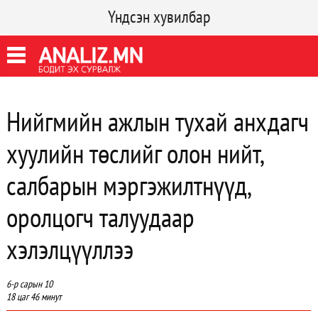
Үндсэн хувилбар
Нийгмийн ажлын тухай анхдагч
хуулийн төслийг олон нийт,
салбарын мэргэжилтнүүд,
оролцогч талуудаар
хэлэлцүүллээ
6-р сарын 10
18 цаг 46 минут