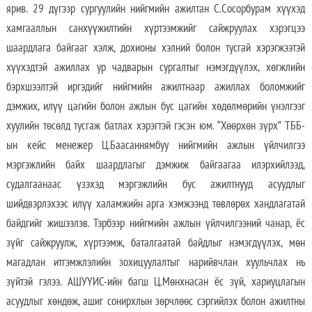
ярив. 29 дүгээр сургуулийн нийгмийн ажилтан С.Сосорбурам хүүхэд
хамгааллын санхүүжилтийн хүртээмжийг сайжруулах хэрэгцээ
шаардлага байгааг хэлж, дохионы хэлний болон тусгай хэрэгжээтэй
хүүхэдтэй ажиллах ур чадварын сургалтыг нэмэгдүүлэх, хөгжлийн
бэрхшээлтэй иргэдийг нийгмийн ажилтнаар ажиллах боломжийг
дэмжих, илүү цагийн болон ажлын бус цагийн хөдөлмөрийн үнэлгээг
хуулийн төсөлд тусгаж батлах хэрэгтэй гэсэн юм. “Хөөрхөн зүрх” ТББ-
ын кейс менежер Ц.Баасаннямбуу нийгмийн ажлын үйлчилгээ
мэргэжлийн байх шаардлагыг дэмжиж байгаагаа илэрхийлээд,
судалгаанаас үзэхэд мэргэжлийн бус ажилтнууд асуудлыг
шийдвэрлэхээс илүү халамжийн арга хэмжээнд төвлөрөх хандлагатай
байдгийг жишээлэв. Тэрбээр нийгмийн ажлын үйлчилгээний чанар, ёс
зүйг сайжруулж, хүртээмж, баталгаатай байдлыг нэмэгдүүлэх, мөн
магадлан итгэмжлэлийн зохицуулалтыг нарийвчлан хуульчлах нь
зүйтэй гэлээ. АШУҮИС-ийн багш Ц.Мөнхнасан ёс зүй, хариуцлагын
асуудлыг хөндөж, ашиг сонирхлын зөрчлөөс сэргийлэх болон ажилтны