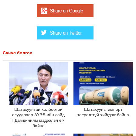
Санал болгох
Шатахуунтай холбоотой
Шатахууны импорт
асуудлаар АҮЭБ-ийн сайд
тасралтгүй хийгдэж байна
Г.Дамдинням мэдээлэл өгч
байна