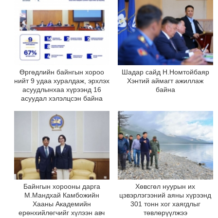
Өргөдлийн байнгын хороо
Шадар сайд Н.Номтойбаяр
нийт 9 удаа хуралдаж, эрхлэх
Хэнтий аймагт ажиллаж
асуудлынхаа хүрээнд 16
байна
асуудал хэлэлцсэн байна
Байнгын хорооны дарга
Хөвсгөл нуурын их
М.Мандхай Камбожийн
цэвэрлэгээний аяны хүрээнд
Хааны Академийн
301 тонн хог хаягдлыг
ерөнхийлөгчийг хүлээн авч
төвлөрүүлжээ