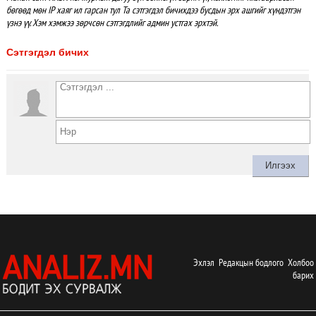
бөгөөд мөн IP хаяг ил гарсан тул Та сэтгэгдэл бичихдээ бусдын эрх ашгийг хүндэтгэн
үзнэ үү. Хэм хэмжээ зөрчсөн сэтгэгдлийг админ устгах эрхтэй.
Сэтгэгдэл бичих
Эхлэл
Редакцын бодлого
Холбоо
барих