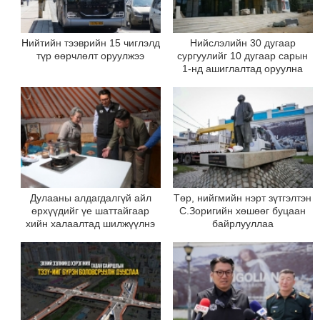
Нийтийн тээврийн 15 чиглэлд
Нийслэлийн 30 дугаар
түр өөрчлөлт оруулжээ
сургуулийг 10 дугаар сарын
1-нд ашиглалтад оруулна
Дулааны алдагдалгүй айл
Төр, нийгмийн нэрт зүтгэлтэн
өрхүүдийг үе шаттайгаар
С.Зоригийн хөшөөг буцаан
хийн халаалтад шилжүүлнэ
байрлууллаа