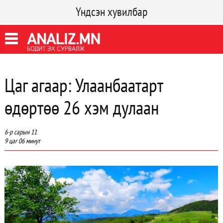
Үндсэн хувилбар
Цаг агаар: Улаанбаатарт
өдөртөө 26 хэм дулаан
6-р сарын 11
9 цаг 06 минут