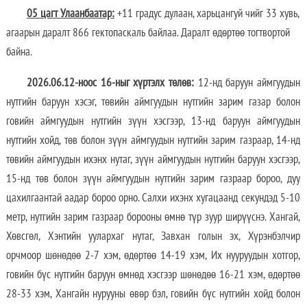
05 цагт Улаанбаатар:
+11 градус дулаан, харьцангуй чийг 33 хувь,
агаарын даралт 866 гектопаскаль байлаа. Даралт өдөртөө тогтвортой
байна.
2026.06.12-ноос 16-ныг хүртэлх төлөв:
12-нд баруун аймгуудын
нутгийн баруун хэсэг, төвийн аймгуудын нутгийн зарим газар болон
говийн аймгуудын нутгийн зүүн хэсгээр, 13-нд баруун аймгуудын
нутгийн хойд, төв болон зүүн аймгуудын нутгийн зарим газраар, 14-нд
төвийн аймгуудын ихэнх нутаг, зүүн аймгуудын нутгийн баруун хэсгээр,
15-нд төв болон зүүн аймгуудын нутгийн зарим газраар бороо, дуу
цахилгаантай аадар бороо орно. Салхи ихэнх хугацаанд секундэд 5-10
метр, нутгийн зарим газраар борооны өмнө түр зуур ширүүснэ. Хангай,
Хөвсгөл, Хэнтийн уулархаг нутаг, Завхан голын эх, Хүрэнбэлчир
орчмоор шөнөдөө 2-7 хэм, өдөртөө 14-19 хэм, Их нууруудын хотгор,
говийн бүс нутгийн баруун өмнөд хэсгээр шөнөдөө 16-21 хэм, өдөртөө
28-33 хэм, Хангайн нурууны өвөр бэл, говийн бүс нутгийн хойд болон