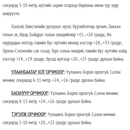
секундэд 5-10 метр, нутгийн зарим газраар борооны өмнө түр зуур
ширүүснэ.
Хангай, Хөвсгөлийн уулархаг нутаг, Хүрэнбэлчир орчим, Завхан
голын эх, Идэр, Байдраг голын хөндийгөөр +15...+20 градус, Их
нууруудын хотгор, говийн бүс нутгийн өмнөд хэсгээр +28...+33 градус,
Орхон-Сэлэнгийн сав газар, Туул голын хөндий, говийн бүс нутгийн хойд
хэсгээр +24...+29 градус, бусад нутгаар +20...+25 градус дулаан байна.
УЛААНБААТАР ХОТ ОРЧМООР
:
Үүлшинэ. Бороо орохгүй. Салхи
өмнөөс секундэд 6-11 метр. +24...+26 градус дулаан байна.
БАГАНУУР ОРЧМООР
:
Үүлшинэ. Бороо орохгүй. Салхи өмнөөс
секундэд 8-13 метр. +24...+26 градус дулаан байна.
ТЭРЭЛЖ ОРЧМООР
:
Үүлшинэ. Бороо орохгүй. Салхи өмнөөс
секундэд 5-10 метр. +20...+22 градус дулаан байна.