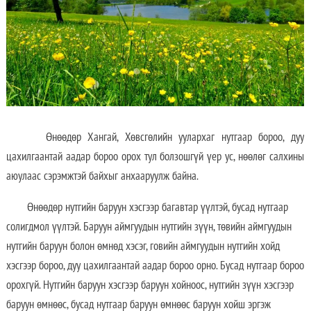
Өнөөдөр Хангай, Хөвсгөлийн уулархаг нутгаар бороо, дуу
цахилгаантай аадар бороо орох тул болзошгүй үер ус, нөөлөг салхины
аюулаас сэрэмжтэй байхыг анхааруулж байна.
Өнөөдөр нутгийн баруун хэсгээр багавтар үүлтэй, бусад нутгаар
солигдмол үүлтэй. Баруун аймгуудын нутгийн зүүн, төвийн аймгуудын
нутгийн баруун болон өмнөд хэсэг, говийн аймгуудын нутгийн хойд
хэсгээр бороо, дуу цахилгаантай аадар бороо орно. Бусад нутгаар бороо
орохгүй. Нутгийн баруун хэсгээр баруун хойноос, нутгийн зүүн хэсгээр
баруун өмнөөс, бусад нутгаар баруун өмнөөс баруун хойш эргэж