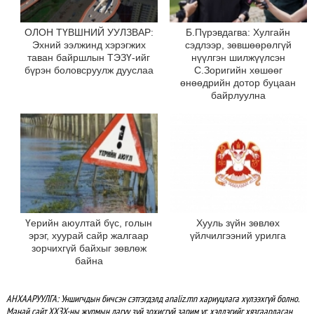
ОЛОН ТҮВШНИЙ УУЛЗВАР:
Б.Пүрэвдагва: Хулгайн
Эхний ээлжинд хэрэгжих
сэдлээр, зөвшөөрөлгүй
таван байршлын ТЭЗҮ-ийг
нүүлгэн шилжүүлсэн
бүрэн боловсруулж дууслаа
С.Зоригийн хөшөөг
өнөөдрийн дотор буцаан
байрлуулна
Үерийн аюултай бүс, голын
Хууль зүйн зөвлөх
эрэг, хуурай сайр жалгаар
үйлчилгээний урилга
зорчихгүй байхыг зөвлөж
байна
АНХААРУУЛГА: Уншигчдын бичсэн сэтгэгдэлд analiz.mn хариуцлага хүлээхгүй болно.
Манай сайт ХХЗХ-ны журмын дагуу зүй зохисгүй зарим үг, хэллэгийг хязгаарласан