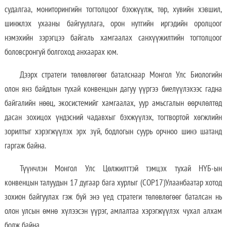
судалгаа, мониторингийн тогтолцоог бэхжүүлж, төр, хувийн хэвшил,
шинжлэх ухааны байгууллага, орон нутгийн иргэдийн оролцоог
нэмэхийн зэрэгцээ байгаль хамгаалах санхүүжилтийн тогтолцоог
боловсронгуй болгоход анхаарах юм.
Дээрх стратеги төлөвлөгөөг баталснаар Монгол Улс Биологийн
олон янз байдлын тухай конвенцын дагуу үүргээ биелүүлэхээс гадна
байгалийн нөөц, экосистемийг хамгаалах, уур амьсгалын өөрчлөлтөд
дасан зохицох үндэсний чадавхыг бэхжүүлэх, тогтвортой хөгжлийн
зорилтыг хэрэгжүүлэх эрх зүй, бодлогын суурь орчноо шинэ шатанд
гаргаж байна.
Түүнчлэн Монгол Улс Цөлжилттэй тэмцэх тухай НҮБ-ын
конвенцын талуудын 17 дугаар бага хурлыг (COP17)Улаанбаатар хотод
зохион байгуулах гэж буй энэ үед стратеги төлөвлөгөөг баталсан нь
олон улсын өмнө хүлээсэн үүрэг, амлалтаа хэрэгжүүлэх чухал алхам
болж байна.