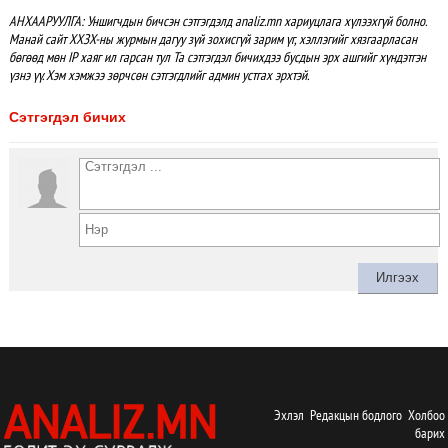
АНХААРУУЛГА: Уншигчдын бичсэн сэтгэгдэлд analiz.mn хариуцлага хүлээхгүй болно.
Манай сайт ХХЗХ-ны журмын дагуу зүй зохисгүй зарим үг, хэллэгийг хязгаарласан
бөгөөд мөн IP хаяг ил гарсан тул Та сэтгэгдэл бичихдээ бусдын эрх ашгийг хүндэтгэн
үзнэ үү. Хэм хэмжээ зөрчсөн сэтгэгдлийг админ устгах эрхтэй.
Сэтгэгдэл бичих
Эхлэл
Редакцын бодлого
Холбоо
барих