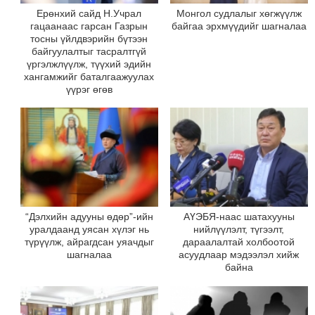
Ерөнхий сайд Н.Учрал
Монгол судлалыг хөгжүүлж
гацаанаас гарсан Газрын
байгаа эрхмүүдийг шагналаа
тосны үйлдвэрийн бүтээн
байгуулалтыг тасралтгүй
үргэлжлүүлж, түүхий эдийн
хангамжийг баталгаажуулах
үүрэг өгөв
“Дэлхийн адууны өдөр”-ийн
АҮЭБЯ-наас шатахууны
уралдаанд уясан хүлэг нь
нийлүүлэлт, түгээлт,
түрүүлж, айрагдсан уяачдыг
дараалалтай холбоотой
шагналаа
асуудлаар мэдээлэл хийж
байна