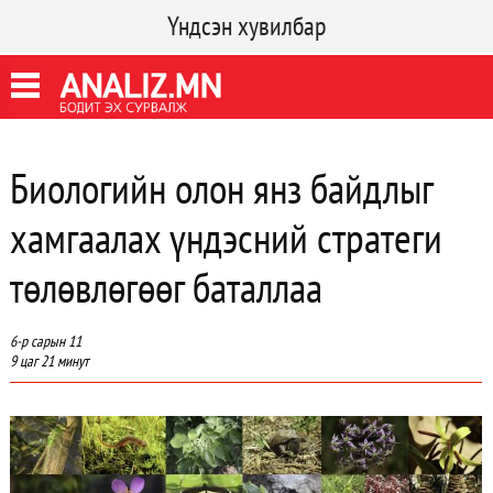
Үндсэн хувилбар
Биологийн олон янз байдлыг
хамгаалах үндэсний стратеги
төлөвлөгөөг баталлаа
6-р сарын 11
9 цаг 21 минут