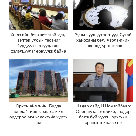
Хөгжлийн бэрхшээлтэй хүнд
Зуны нууц уулзалтууд Сутай
ээлтэй улсын төсвийг
хайрханы бэл, Хэрлэнгийн
бүрдүүлэх асуудлаар
хөвөөнд үргэлжлэв
хэлэлцүүлэг өрнүүлж байна
Орхон аймгийн “Будда
Шадар сайд Н.Номтойбаяр:
вилла”-гийн захиалагчид
Орон нутаг хөгжихөд чөдөр
ордероо авч чадахгүйд хүрэх
болж буй хууль, эрхзүйн
вий!
орчныг шинэчилнэ