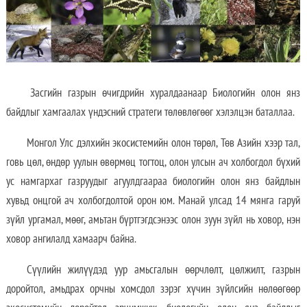
Засгийн газрын өчигдрийн хуралдаанаар Биологийн олон янз
байдлыг хамгаалах үндэсний стратеги төлөвлөгөөг хэлэлцэн баталлаа.
Монгол Улс дэлхийн экосистемийн олон төрөл, Төв Азийн хээр тал,
говь цөл, өндөр уулын өвөрмөц тогтоц, олон улсын ач холбогдол бүхий
ус намгархаг газруудыг агуулдгаараа биологийн олон янз байдлын
хувьд онцгой ач холбогдолтой орон юм. Манай улсад 14 мянга гаруй
зүйл ургамал, мөөг, амьтан бүртгэгдсэнээс олон зуун зүйл нь ховор, нэн
ховор ангилалд хамаарч байна.
Сүүлийн жилүүдэд уур амьсгалын өөрчлөлт, цөлжилт, газрын
доройтол, амьдрах орчны хомсдол зэрэг хүчин зүйлсийн нөлөөгөөр