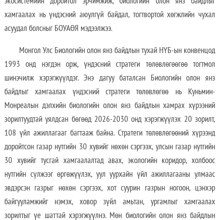
экосистемийн доройтол эрчимжиж, биологийн олон янз байдлыг
хамгаалах нь үндэсний аюулгүй байдал, тогтвортой хөгжлийн чухал
асуудал болсныг БОУАӨЯ мэдээлжээ.
Монгол Улс Биологийн олон янз байдлын тухай НҮБ-ын конвенцод
1993 онд нэгдэн орж, үндэсний стратеги төлөвлөгөөгөө тогтмол
шинэчилж хэрэгжүүлдэг. Энэ дагуу баталсан Биологийн олон янз
байдлыг хамгаалах үндэсний стратеги төлөвлөгөө нь Куньмин-
Монреалын дэлхийн биологийн олон янз байдлын хамрах хүрээний
зорилтуудтай уялдсан бөгөөд 2026-2030 онд хэрэгжүүлэх 20 зорилт,
108 үйл ажиллагааг багтааж байна. Стратеги төлөвлөгөөний хүрээнд
доройтсон газар нутгийн 30 хувийг нөхөн сэргээх, улсын газар нутгийн
30 хувийг тусгай хамгаалалтад авах, экологийн коридор, холбоос
нутгийн сүлжээг өргөжүүлэх, уул уурхайн үйл ажиллагааны улмаас
эвдэрсэн газрыг нөхөн сэргээх, хот суурин газрын ногоон, цэнхэр
байгууламжийг нэмэх, ховор зүйл амьтан, ургамлыг хамгаалах
зорилтыг үе шаттай хэрэгжүүлнэ. Мөн биологийн олон янз байдлын