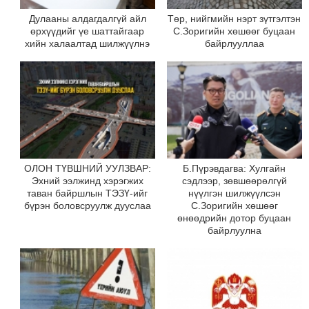
Дулааны алдагдалгүй айл
Төр, нийгмийн нэрт зүтгэлтэн
өрхүүдийг үе шаттайгаар
С.Зоригийн хөшөөг буцаан
хийн халаалтад шилжүүлнэ
байрлууллаа
ОЛОН ТҮВШНИЙ УУЛЗВАР:
Б.Пүрэвдагва: Хулгайн
Эхний ээлжинд хэрэгжих
сэдлээр, зөвшөөрөлгүй
таван байршлын ТЭЗҮ-ийг
нүүлгэн шилжүүлсэн
бүрэн боловсруулж дууслаа
С.Зоригийн хөшөөг
өнөөдрийн дотор буцаан
байрлуулна