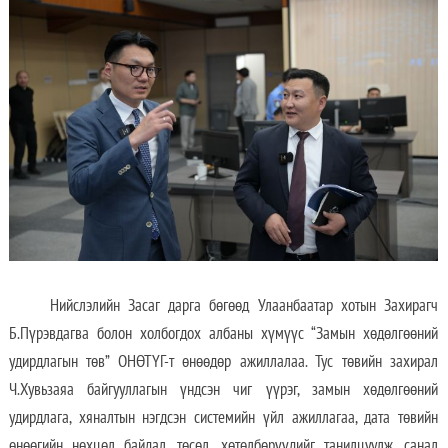
Нийслэлийн Засаг дарга бөгөөд Улаанбаатар хотын Захирагч
Б.Пүрэвдагва болон холбогдох албаны хүмүүс “Замын хөдөлгөөний
удирдлагын төв” ОНӨТҮГ-т өнөөдөр ажиллалаа. Тус төвийн захирал
Ч.Хувьзаяа байгууллагын үндсэн чиг үүрэг, замын хөдөлгөөний
удирдлага, хяналтын нэгдсэн системийн үйл ажиллагаа, дата төвийн
өнөөгийн нөхцөл байдал, төсөл, хөтөлбөрүүдийг танилцуулж, санал