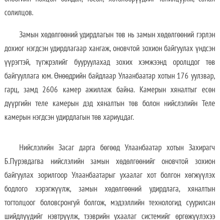
солилцов.
Замын хөдөлгөөний удирдлагын төв нь замын хөдөлгөөний гэрлэн
дохиог нэгдсэн удирдлагаар хангаж, оновчтой зохион байгуулах үндсэн
үүрэгтэй, түгжрэлийг бууруулахад зохих хэмжээнд оролцдог төв
байгууллага юм. Өнөөдрийн байдлаар Улаанбаатар хотын 176 уулзвар,
гарц, замд 2606 камер ажиллаж байна. Камерын хяналтыг есөн
дүүргийн теле камерын дэд хяналтын төв болон нийслэлийн Теле
камерын нэгдсэн удирдлагын төв хариуцдаг.
Нийслэлийн Засаг дарга бөгөөд Улаанбаатар хотын Захирагч
Б.Пүрэвдагва нийслэлийн замын хөдөлгөөнийг оновчтой зохион
байгуулах зорилгоор Улаанбаатарыг ухаалаг хот болгон хөгжүүлэх
бодлого хэрэгжүүлж, замын хөдөлгөөний удирдлага, хяналтын
тогтолцоог боловсронгуй болгож, мэдээллийн технологид суурилсан
шийдлүүдийг нэвтрүүлж, тээврийн ухаалаг системийг өргөжүүлэхээ