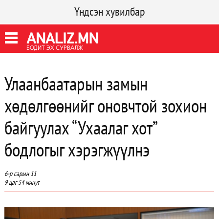
Үндсэн хувилбар
Улаанбаатарын замын
хөдөлгөөнийг оновчтой зохион
байгуулах “Ухаалаг хот”
бодлогыг хэрэгжүүлнэ
6-р сарын 11
9 цаг 54 минут