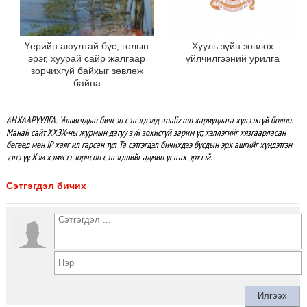
Үерийн аюултай бүс, голын
Хууль зүйн зөвлөх
эрэг, хуурай сайр жалгаар
үйлчилгээний урилга
зорчихгүй байхыг зөвлөж
байна
АНХААРУУЛГА: Уншигчдын бичсэн сэтгэгдэлд analiz.mn хариуцлага хүлээхгүй болно.
Манай сайт ХХЗХ-ны журмын дагуу зүй зохисгүй зарим үг, хэллэгийг хязгаарласан
бөгөөд мөн IP хаяг ил гарсан тул Та сэтгэгдэл бичихдээ бусдын эрх ашгийг хүндэтгэн
үзнэ үү. Хэм хэмжээ зөрчсөн сэтгэгдлийг админ устгах эрхтэй.
Сэтгэгдэл бичих