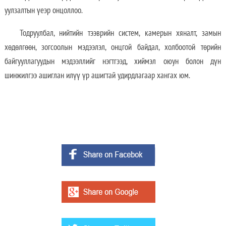
уулзалтын үеэр онцоллоо.
Тодруулбал, нийтийн тээврийн систем, камерын хяналт, замын
хөдөлгөөн, зогсоолын мэдээлэл, онцгой байдал, холбоотой төрийн
байгууллагуудын мэдээллийг нэгтгээд, хиймэл оюун болон дүн
шинжилгээ ашиглан илүү үр ашигтай удирдлагаар хангах юм.