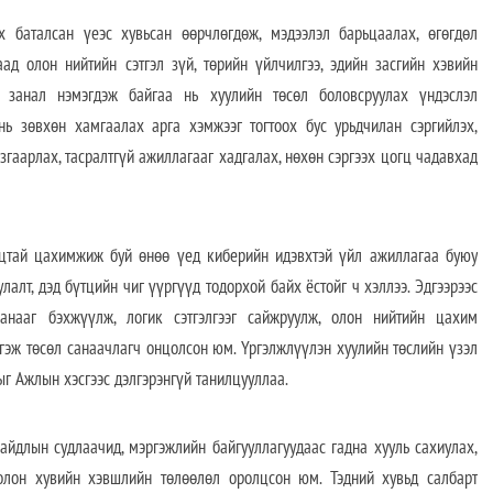
х баталсан үеэс хувьсан өөрчлөгдөж, мэдээлэл барьцаалах, өгөгдөл
лаад
олон нийтийн сэтгэл зүй, төрийн үйлчилгээ, эдийн засгийн хэвийн
л занал нэмэгдэж
байгаа нь хуулийн төсөл боловсруулах үндэслэл
ь зөвхөн хамгаалах арга хэмжээг тогтоох бус урьдчилан сэргийлэх,
згаарлах, тасралтгүй ажиллагааг хадгалах, нөхөн сэргээх цогц чадавхад
ацтай цахимжиж буй өнөө үед киберийн идэвхтэй үйл ажиллагаа буюу
алт, дэд бүтцийн чиг үүргүүд тодорхой байх ёстойг ч хэллээ. Эдгээрээс
анааг бэхжүүлж, логик сэтгэлгээг сайжруулж, олон нийтийн цахим
гэж төсөл санаачлагч онцолсон юм. Үргэлжлүүлэн хуулийн төслийн үзэл
ыг Ажлын хэсгээс дэлгэрэнгүй танилцууллаа.
айдлын судлаачид, мэргэжлийн байгууллагуудаас гадна хууль сахиулах,
олон хувийн хэвшлийн төлөөлөл оролцсон юм. Тэдний хувьд салбарт