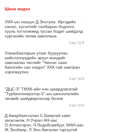
Шинэ мэдээ
УИХ-ын гишүүн Д.Энхтуяа: Иргэдийн
санал, хүсэлтийг салбарын бодлого,
хууль тогтоомжид тусган бодит шийдэлд
хүргэхийн төлөө ажиллана
8 сар 7. 18:28
Улаанбаатарын утааг бууруулах,
нийслэлчүүдийн эрүүл мэндийг
хамгаалах төслийг “Чингис хаан
баялгийн сан нэгдэл” ХХК-тай хамтран
хэрэгжүүлнэ
8 сар 7. 18:20
"ДЦС-3” ТӨХК-ийн нэн шаардлагатай
“Турбингенератор-5”-ын шинэчлэлийн
төсвийг шийдвэрлэхээр болов
8 сар 7. 18:16
Д.Амарбаясгалан С.Баяртай хамт
загасчилж, Н.Учрал АН-аас
О.Алтангэрэл, Ч.Лодойсамбууг, МАН-аас
Ж.Энхбаяр, Л.Энх-Амгалан тэргүүтэй