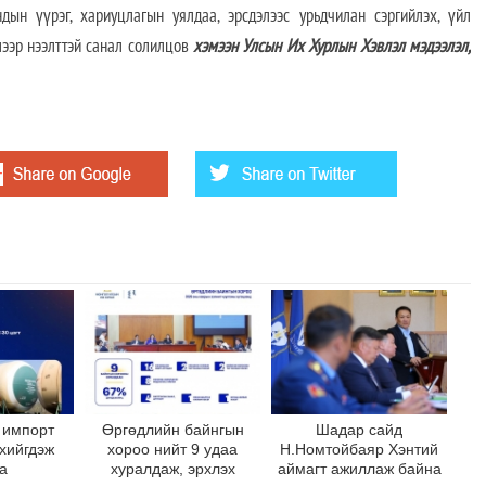
ндын үүрэг, хариуцлагын уялдаа, эрсдэлээс урьдчилан сэргийлэх, үйл
лээр нээлттэй санал солилцов
хэмээн Улсын Их Хурлын Хэвлэл мэдээлэл,
 импорт
Өргөдлийн байнгын
Шадар сайд
 хийгдэж
хороо нийт 9 удаа
Н.Номтойбаяр Хэнтий
а
хуралдаж, эрхлэх
аймагт ажиллаж байна