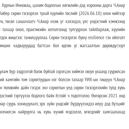
урлын Инновац, цахим бодлогын хөгжлийн дэд хорооны дарга Ч.Анар
ибер сөрөн тэсвэрлэх тухай хуулийн төслийг (
2026.06.10)
олон нийтээр
н, төсөл санаачлагч Ч.Анар нээж үг хэлэхдээ, улс үндэстний хэмжээнд
 талаар онол, практикийн нотолгоонд тулгуурлан тайлбарлаж, хуулийн
огдох жишгээс танилцууллаа. Сөрөн тэсвэрлэх буюу
resilience
гэх ойлголт
мших чадваруудад багтсан бол өдгөө уг жагсаалтын дөрөвдүгээрт
улам бүр ээдрээтэй болж буйтай зэрэгцэн хиймэл оюун ухаанд суурилсан
дний хамгийн том сорилтуудын нэг болсон талаар УИХ-ын гишүүн Ч.Анар
н төл
ө
вийн дайн гэгдэх энэ сорилтын үед сөрөн тэсвэрлэхийн тулд хувь
дэстний тэргүүлэх бодлого байх ёстойг ч тодотголоо. Өнгөрсөн 2021 онд
ар суурь зохицуулалт, эрх зүйн үндсийг бүрдүүлэхдээ илүү дэд бүтцийг
нэчилсэн найруулга нь хувь хүний мэдээлэл, өгөгдлийг хамгаалахад