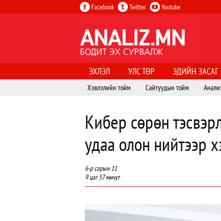
Facebook
Twitter
Youtube
ЭХЛЭЛ
УЛС ТӨР
ЭДИЙН ЗАСАГ
Хэвлэлийн тойм
Сайтуудын тойм
Анали
Кибер сөрөн тэсвэрл
удаа олон нийтээр х
6-р сарын 11
9 цаг 57 минут