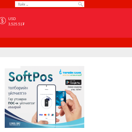
USD
3,525.51₮