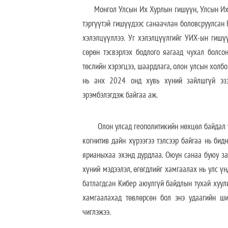
Монгол Улсын Их Хурлын гишүүн, Улсын Их Х
тэргүүтэй гишүүдээс санаачлан боловсруулсан К
хэлэлцүүллээ.
У
г хэлэлцүүлгийг УИХ-ын гишүү
сөрөн тэсвэрлэх бодлого яагаад чухал болсон
төслийн хэрэгцээ, шаардлага, олон улсын холб
нь анх 2024 онд хувь хүний зайлшгүй эзэ
эрэмбэлэгдэж байгаа аж.
Олон улсад геополитикийн нөхцөл байдал 
когнитив дайн хүрээгээ тэлсээр байгаа нь би
ярианыхаа эхэнд дурдлаа. Оюун санаа буюу за
хүний мэдээлэл, өгөгдлийг хамгаалах нь улс үн
батлагдсан Кибер аюулгүй байдлын тухай хуули
хамгаалахад төвлөрсөн бол энэ удаагийн ши
чиглэжээ.