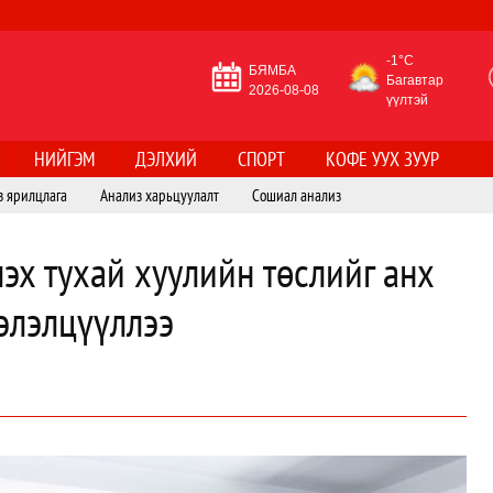
-1°C
БЯМБА
Багавтар
2026-08-08
үүлтэй
НИЙГЭМ
ДЭЛХИЙ
СПОРТ
КОФЕ УУХ ЗУУР
з ярилцлага
Анализ харьцуулалт
Сошиал анализ
эх тухай хуулийн төслийг анх
элэлцүүллээ