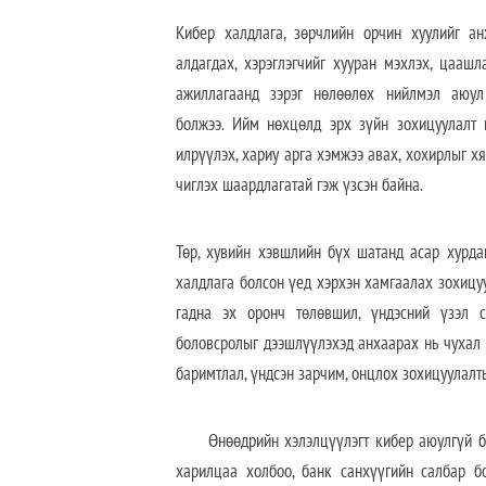
Кибер халдлага, зөрчлийн орчин хуулийг ан
алдагдах, хэрэглэгчийг хууран мэхлэх, цааш
ажиллагаанд зэрэг нөлөөлөх нийлмэл аюу
болжээ.
Ийм нөхцөлд эрх зүйн зохицуулалт н
илрүүлэх, хариу арга хэмжээ авах, хохирлыг хя
чиглэх шаардлагатай
гэж үзсэн байна.
Төр, хувийн хэвшлийн бүх шатанд асар хурд
халдлага болсон үед хэрхэн хамгаалах зохицуул
гадна эх оронч төлөвшил, үндэсний үзэл с
боловсролыг дээшлүүлэхэд анхаарах нь чухал 
баримтлал, үндсэн зарчим, онцлох зохицуулалт
Өнөөдрийн хэлэлцүүлэгт кибер аюулгүй б
харилцаа холбоо, банк санхүүгийн салбар б