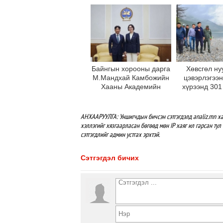
мэдээлэл өгч байна
Байнгын хорооны дарга
Хөвсгөл ну
М.Мандхай Камбожийн
цэвэрлэгээ
Хааны Академийн
хүрээнд 301
ерөнхийлөгчийг хүлээн
хаягдлыг төв
авч уулзлаа
АНХААРУУЛГА: Уншигчдын бичсэн сэтгэгдэлд analiz.mn ха
хэллэгийг хязгаарласан бөгөөд мөн IP хаяг ил гарсан тул 
сэтгэгдлийг админ устгах эрхтэй.
Сэтгэгдэл бичих