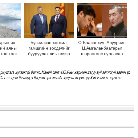
асуудлынхаа хүрээнд 16
асуудал хэлэлцсэн
байна
урын их
Бүсчилсэн хөгжил,
О.Баасанхүү: Алуурчин
ний аяны
гамшгийн эрсдэлийг
Ц.Амгаланбаатарыг
 тонн хог
бууруулах чиглэлээр
шоронгоос сулласан
лөрүүлжээ
НҮБ-тай хамтын
байна
ажиллагаагаа
өргөжүүлэхээр санал
риуцлага хүлээхгүй болно. Манай сайт ХХЗХ-ны журмын дагуу зүй зохисгүй зарим үг,
солилцлоо
Та сэтгэгдэл бичихдээ бусдын эрх ашгийг хүндэтгэн үзнэ үү. Хэм хэмжээ зөрчсөн