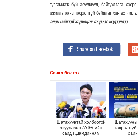
тулгамдаж буй асуудлууд, байгууллага хооро
ажиллагааны тасралтгүй байдлыг хангах чиглэ
олон нийттэй харилцах газраас мэдээллээ.
Санал болгох
Шатахуунтай холбоотой
Шатахууны
асуудлаар АҮЭБ-ийн
тасралтгүй
сайд Г.Дамдинням
байн