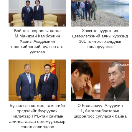
Байнгын хорооны дарга
Хөвсгөл нуурын их
М.Мандхай Камбожийн
цэвэрлэгээний аяны хүрээнд
Хааны Академийн
301 тонн хог хаягдлыг
ерөнхийлөгчийг хүлээн авч
төвлөрүүлжээ
уулзлаа
Бүсчилсэн хөгжил, гамшгийн
О.Баасанхүү: Алуурчин
эрсдэлийг бууруулах
Ц.Амгаланбаатарыг
чиглэлээр НҮБ-тай хамтын
шоронгоос сулласан байна
ажиллагаагаа өргөжүүлэхээр
санал солилцлоо