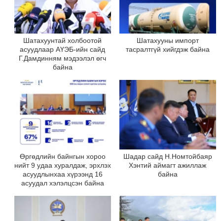
Шатахуунтай холбоотой
Шатахууны импорт
асуудлаар АҮЭБ-ийн сайд
тасралтгүй хийгдэж байна
Г.Дамдинням мэдээлэл өгч
байна
Өргөдлийн байнгын хороо
Шадар сайд Н.Номтойбаяр
нийт 9 удаа хуралдаж, эрхлэх
Хэнтий аймагт ажиллаж
асуудлынхаа хүрээнд 16
байна
асуудал хэлэлцсэн байна