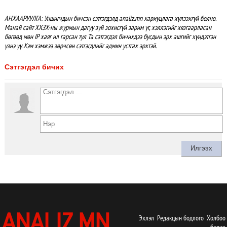
АНХААРУУЛГА: Уншигчдын бичсэн сэтгэгдэлд analiz.mn хариуцлага хүлээхгүй болно.
Манай сайт ХХЗХ-ны журмын дагуу зүй зохисгүй зарим үг, хэллэгийг хязгаарласан
бөгөөд мөн IP хаяг ил гарсан тул Та сэтгэгдэл бичихдээ бусдын эрх ашгийг хүндэтгэн
үзнэ үү. Хэм хэмжээ зөрчсөн сэтгэгдлийг админ устгах эрхтэй.
Сэтгэгдэл бичих
Эхлэл
Редакцын бодлого
Холбоо