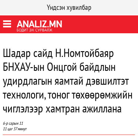
Үндсэн хувилбар
Шадар сайд Н.Номтойбаяр
БНХАУ-ын Онцгой байдлын
удирдлагын яамтай дэвшилтэт
технологи, тоног төхөөрөмжийн
чиглэлээр хамтран ажиллана
6-р сарын 11
11 цаг 37 минут