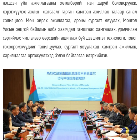
нэгдсэн үйл ажиллагааны хөтөлбөрийг нэн даруй боловсруулж,
хэрэгжүүлэх ажлын жагсаалт гарган хамтран ажиллах талаар санал
солилцлоо. Мөн аврах ажиллагаа, дроны сургалт явуулах, Монгол
Улсын онцгой байдлын алба хаагчдад гамшгаас хамгаалах, урьдчилан
сэргийлэх чиглэлээр өөрсдийн ашиглаж буй дэвшилтэт технологи, тоног
төхөөрөмжүүдийг танилцуулах, сургалт явуулахад хамтран ажиллаж,
харилцаагаа өргөжүүлэхэд бэлэн байгаагаа илэрхийлэв.