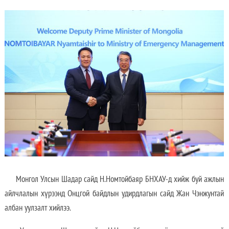
Монгол Улсын Шадар сайд Н.Номтойбаяр БНХАУ-д хийж буй ажлын
айлчлалын хүрээнд Онцгой байдлын удирдлагын сайд Жан Чэнжунтай
албан уулзалт хийлээ.