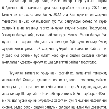
Уулзалтаар Шадар сайд Н.Номтойбаяр хоёр улсын онцгой
байдлын салбар гамшгаас урьдчилан сэргийлэх чиглэлээр 2021 онд
Гамшигтай тэмцэх санамж бичиг, 2022 онд Хил орчмын ой хээрийн
түймэртэй тэмцэх хэлэлцээрийг тус тус байгуулсан бөгөөд уг гэрээ
хэлцлийг шинэ түвшинд гаргах нь чухал гэдгийг онцлов. Тодруулбал,
Хятадын баруун хойд хязгаартай хиллэдэг Монгол Улсын баруун бүс
нутагт газар хөдлөлтийн давтамж нэмэгдэж буй, зүүн хязгаар бүсэд
хуурайшилтын улмаас ой хээрийн түймрийн давтамж их байгаа тул
учраас хил орчмын бүс нутагт хоёр орны онцгой байдлын хамтын
ажиллагааг идэвхтэй өрнүүлэх шаардлагатай байгааг тодотголоо.
Түүнчлэн гамшгаас урьдчилан сэргийлэх, гамшигтай тэмцэхэд
ашиглаж буй Хятадын дэвшилтэт технологи, тоног төхөөрөмж, хиймэл
оюун ухаан, сансрын технологийн ашиглалт зэргийг судалж, худалдан
авах талаар Шадар сайд Н.Номтойбаяр онцолж байна. Тэрбээр, БНХАУ-
ын Ус, цаг уурын орчны хүрээлэнд хэрэглэж буй гамшгийн мэдээллийн
систем, радар болон онцгой байдлын салбарт ашиглаж буй дэвшилтэт,