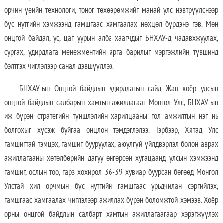
орчин үеийн технологи, тоног төхөөрөмжийг манай улс нэвтрүүлснээр
бүс нутгийн хэмжээнд гамшгаас хамгаалах нөхцөл бүрдэнэ гэв. Мөн
онцгой байдал, ус, цаг уурын алба хаагчдыг БНХАУ-д чадавхжуулах,
сургах, удирдлага менежментийн арга барилыг мэргэжлийн түвшинд
бэлтгэх чиглэлээр санал дэвшүүллээ.
БНХАУ-ын Онцгой байдлын удирдлагын сайд Жан хоёр улсын
онцгой байдлын салбарын хамтын ажиллагааг Монгол Улс, БНХАУ-ын
иж бүрэн стратегийн түншлэлийн харилцааны гол амжилтын нэг нь
болгохыг хүсэж буйгаа онцлон тэмдэглэлээ. Тэрбээр, Хятад Улс
гамшигтай тэмцэх, гамшиг бууруулах, аюулгүй үйлдвэрлэл болон аврах
ажиллагааны хөтөлбөрийн дагуу өнгөрсөн хугацаанд улсын хэмжээнд
гамшиг, ослын тоо, гарз хохирол 36-39 хувиар буурсан бөгөөд Монгол
Улстай хил орчмын бүс нутгийн гамшгаас урьдчилан сэргийлэх,
гамшгаас хамгаалах чиглэлээр ажиллах бүрэн боломжтой хэмээв. Хоёр
орны онцгой байдлын салбарт хамтын ажиллагаагаар хэрэгжүүлэх