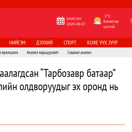
-1°C
БААСАН
Багавтар
2026-08-07
үүлтэй
НИЙГЭМ
ДЭЛХИЙ
СПОРТ
КОФЕ УУХ ЗУУР
з ярилцлага
Анализ харьцуулалт
Сошиал анализ
аалагдсан “Тарбозавр батаар”
элийн олдворуудыг эх оронд нь