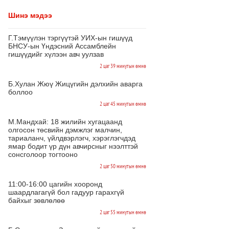
Шинэ мэдээ
Г.Тэмүүлэн тэргүүтэй УИХ-ын гишүүд
БНСУ-ын Үндэсний Ассамблейн
гишүүдийг хүлээн авч уулзав
2 цаг 39 минутын өмнө
Б.Хулан Жюү Жицүгийн дэлхийн аварга
боллоо
2 цаг 45 минутын өмнө
М.Мандхай: 18 жилийн хугацаанд
олгосон төсвийн дэмжлэг малчин,
тариаланч, үйлдвэрлэгч, хэрэглэгчдэд
ямар бодит үр дүн авчирсныг нээлттэй
сонсголоор тогтооно
2 цаг 50 минутын өмнө
11:00-16:00 цагийн хооронд
шаардлагагүй бол гадуур гарахгүй
байхыг зөвлөлөө
2 цаг 55 минутын өмнө