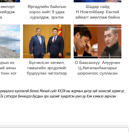
 импорт
Өргөдлийн байнгын
Шадар сайд
 хийгдэж
хороо нийт 9 удаа
Н.Номтойбаяр Хэнтий
а
хуралдаж, эрхлэх
аймагт ажиллаж байна
асуудлынхаа хүрээнд 16
асуудал хэлэлцсэн
байна
урын их
Бүсчилсэн хөгжил,
О.Баасанхүү: Алуурчин
ний аяны
гамшгийн эрсдэлийг
Ц.Амгаланбаатарыг
 тонн хог
бууруулах чиглэлээр
шоронгоос сулласан
лөрүүлжээ
НҮБ-тай хамтын
байна
ажиллагаагаа
өргөжүүлэхээр санал
риуцлага хүлээхгүй болно. Манай сайт ХХЗХ-ны журмын дагуу зүй зохисгүй зарим үг,
солилцлоо
Та сэтгэгдэл бичихдээ бусдын эрх ашгийг хүндэтгэн үзнэ үү. Хэм хэмжээ зөрчсөн