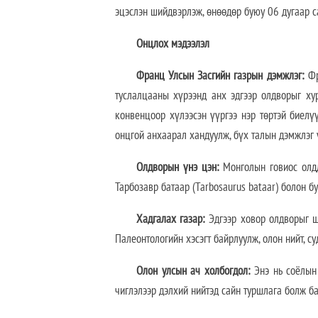
эцэслэн шийдвэрлэж, өнөөдөр буюу 06 дугаар с
Онцлох мэдээлэл
Франц Улсын Засгийн газрын дэмжлэг:
Фр
туслалцааны хүрээнд анх эдгээр олдворыг х
конвенцоор хүлээсэн үүргээ нэр төртэй биел
онцгой анхаарал хандуулж, бүх талын дэмжлэг 
Олдворын үнэ цэн:
Монголын говиос олдд
Тарбозавр батаар (Tarbosaurus bataar) болон б
Хадгалах газар:
Эдгээр ховор олдворыг ш
Палеонтологийн хэсэгт байрлуулж, олон нийт, с
Олон улсын ач холбогдол:
Энэ нь соёлын 
чиглэлээр дэлхий нийтэд сайн туршлага болж ба