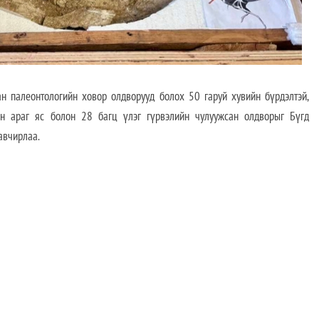
палеонтологийн ховор олдворууд болох 50 гаруй хувийн бүрдэлтэй,
-ын араг яс болон 28 багц үлэг гүрвэлийн чулуужсан олдворыг Бүгд
авчирлаа.