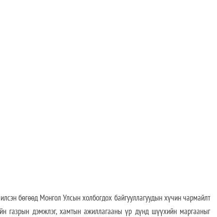
жилсэн бөгөөд Монгол Улсын холбогдох байгууллагуудын хүчин чармайлт
йн газрын дэмжлэг, хамтын ажиллагааны үр дүнд шүүхийн маргааныг