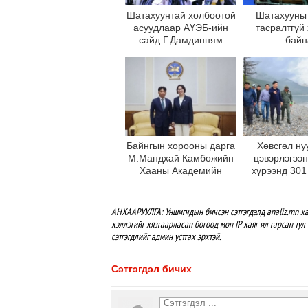
Шатахуунтай холбоотой
Шатахууны
асуудлаар АҮЭБ-ийн
тасралтгүй
сайд Г.Дамдинням
байн
мэдээлэл өгч байна
Байнгын хорооны дарга
Хөвсгөл ну
М.Мандхай Камбожийн
цэвэрлэгээ
Хааны Академийн
хүрээнд 301
ерөнхийлөгчийг хүлээн
хаягдлыг төв
авч уулзлаа
АНХААРУУЛГА: Уншигчдын бичсэн сэтгэгдэлд analiz.mn ха
хэллэгийг хязгаарласан бөгөөд мөн IP хаяг ил гарсан тул 
сэтгэгдлийг админ устгах эрхтэй.
Сэтгэгдэл бичих