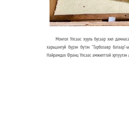
Монгол Улсаас хууль бусаар хил дамнасан 
харьцангуй бүрэн бүтэн "Тарбозавр батаар"
Найрамдах Франц Улсаас амжилттай эргүүлэн 