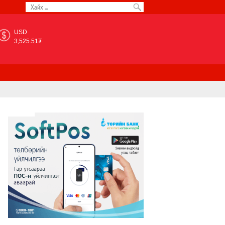
USD
3,525.51₮