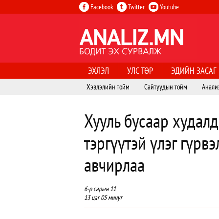
Facebook
Twitter
Youtube
ЭХЛЭЛ
УЛС ТӨР
ЭДИЙН ЗАСАГ
Хэвлэлийн тойм
Сайтуудын тойм
Анали
Хууль бусаар худалд
тэргүүтэй үлэг гүрв
авчирлаа
6-р сарын 11
13 цаг 05 минут