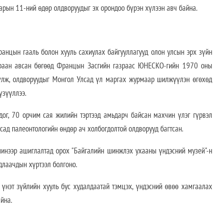
арын 11-ний өдөр олдворуудыг эх орондоо бүрэн хүлээн авч байна.
анцын гааль болон хууль сахиулах байгууллагууд олон улсын эрх зүйн
ураан авсан бөгөөд Францын Засгийн газраас ЮНЕСКО-гийн 1970 оны
үүлж, олдворуудыг Монгол Улсад үл маргах журмаар шилжүүлэн өгөхөд
үзүүллээ.
ог, 70 орчим сая жилийн тэртээд амьдарч байсан махчин үлэг гүрвэл
усад палеонтологийн өндөр ач холбогдолтой олдворууд багтсан.
инээр ашиглалтад орох "Байгалийн шинжлэх ухааны үндэсний музей"-н
удлаачдын хүртээл болгоно.
үнэт зүйлийн хууль бус худалдаатай тэмцэх, үндэсний өвөө хамгаалах
йна.