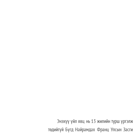
Энэхүү үйл явц нь 13 жилийн турш үргэл
төдийгүй Бүгд Найрамдах Франц Улсын Засги