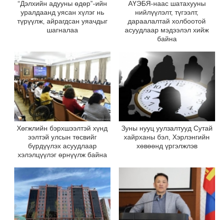
“Дэлхийн адууны өдөр”-ийн
АҮЭБЯ-наас шатахууны
уралдаанд уясан хүлэг нь
нийлүүлэлт, түгээлт,
түрүүлж, айрагдсан уяачдыг
дараалалтай холбоотой
шагналаа
асуудлаар мэдээлэл хийж
байна
Хөгжлийн бэрхшээлтэй хүнд
Зуны нууц уулзалтууд Сутай
ээлтэй улсын төсвийг
хайрханы бэл, Хэрлэнгийн
бүрдүүлэх асуудлаар
хөвөөнд үргэлжлэв
хэлэлцүүлэг өрнүүлж байна