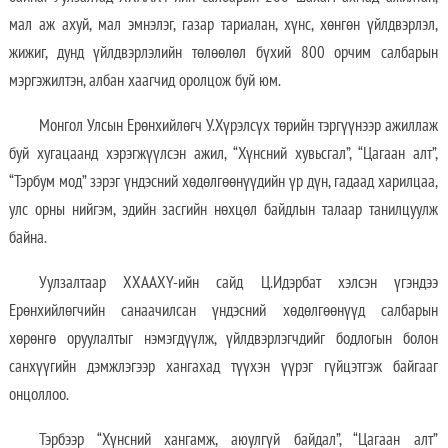
мал аж ахуй, мал эмнэлэг, газар тариалан, хүнс, хөнгөн үйлдвэрлэл,
жижиг, дунд үйлдвэрлэлийн төлөөлөл бүхий 800 орчим салбарын
мэргэжилтэн, албан хаагчид оролцож буй юм.
Монгол Улсын Ерөнхийлөгч У.Хүрэлсүх төрийн тэргүүнээр ажиллаж
буй хугацаанд хэрэгжүүлсэн ажил, “Хүнсний хувьсгал”, “Цагаан алт”,
“Тэрбум мод” зэрэг үндэсний хөдөлгөөнүүдийн үр дүн, гадаад харилцаа,
улс орны нийгэм, эдийн засгийн нөхцөл байдлын талаар танилцуулж
байна.
Уулзалтаар ХХААХҮ-ийн сайд Ц.Идэрбат хэлсэн үгэндээ
Ерөнхийлөгчийн санаачилсан үндэсний хөдөлгөөнүүд салбарын
хөрөнгө оруулалтыг нэмэгдүүлж, үйлдвэрлэгчдийг бодлогын болон
санхүүгийн дэмжлэгээр хангахад түүхэн үүрэг гүйцэтгэж байгааг
онцоллоо.
Тэрбээр “Хүнсний хангамж, аюулгүй байдал”, “Цагаан алт”