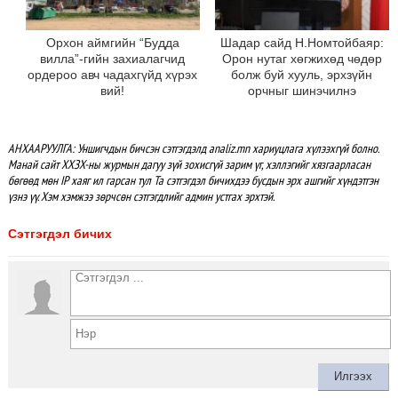
Орхон аймгийн “Будда
Шадар сайд Н.Номтойбаяр:
вилла”-гийн захиалагчид
Орон нутаг хөгжихөд чөдөр
ордероо авч чадахгүйд хүрэх
болж буй хууль, эрхзүйн
вий!
орчныг шинэчилнэ
АНХААРУУЛГА: Уншигчдын бичсэн сэтгэгдэлд analiz.mn хариуцлага хүлээхгүй болно.
Манай сайт ХХЗХ-ны журмын дагуу зүй зохисгүй зарим үг, хэллэгийг хязгаарласан
бөгөөд мөн IP хаяг ил гарсан тул Та сэтгэгдэл бичихдээ бусдын эрх ашгийг хүндэтгэн
үзнэ үү. Хэм хэмжээ зөрчсөн сэтгэгдлийг админ устгах эрхтэй.
Сэтгэгдэл бичих