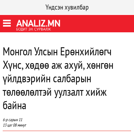
Үндсэн хувилбар
Монгол Улсын Ерөнхийлөгч
Хүнс, хөдөө аж ахуй, хөнгөн
үйлдвэрийн салбарын
төлөөлөлтэй уулзалт хийж
байна
6-р сарын 11
13 цаг 08 минут