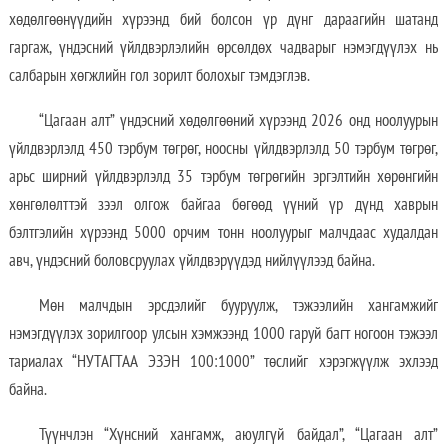
хөдөлгөөнүүдийн хүрээнд бий болсон үр дүнг дараагийн шатанд
гаргаж, үндэсний үйлдвэрлэлийн өрсөлдөх чадварыг нэмэгдүүлэх нь
салбарын хөгжлийн гол зорилт болохыг тэмдэглэв.
“Цагаан алт” үндэсний хөдөлгөөний хүрээнд 2026 онд ноолуурын
үйлдвэрлэлд 450 тэрбум төгрөг, ноосны үйлдвэрлэлд 50 тэрбум төгрөг,
арьс ширний үйлдвэрлэлд 35 тэрбум төгрөгийн эргэлтийн хөрөнгийн
хөнгөлөлттэй зээл олгож байгаа бөгөөд үүний үр дүнд хаврын
бэлтгэлийн хүрээнд 5000 орчим тонн ноолуурыг малчдаас худалдан
авч, үндэсний боловсруулах үйлдвэрүүдэд нийлүүлээд байна.
Мөн малчдын эрсдэлийг бууруулж, тэжээлийн хангамжийг
нэмэгдүүлэх зорилгоор улсын хэмжээнд 1000 гаруй багт ногоон тэжээл
тариалах “НУТАГТАА ЭЗЭН 100:1000” төслийг хэрэгжүүлж эхлээд
байна.
Түүнчлэн “Хүнсний хангамж, аюулгүй байдал”, “Цагаан алт”