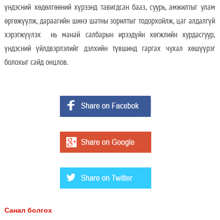
үндэсний хөдөлгөөний хүрээнд тавигдсан бааз, суурь, амжилтыг улам
өргөжүүлж, дараагийн шинэ шатны зорилтыг тодорхойлж, цаг алдалгүй
хэрэгжүүлэх нь манай салбарын ирээдүйн хөгжлийн хурдасгуур,
үндэсний үйлдвэрлэлийг дэлхийн түвшинд гаргах чухал хөшүүрэг
болохыг сайд онцлов.
Санал болгох