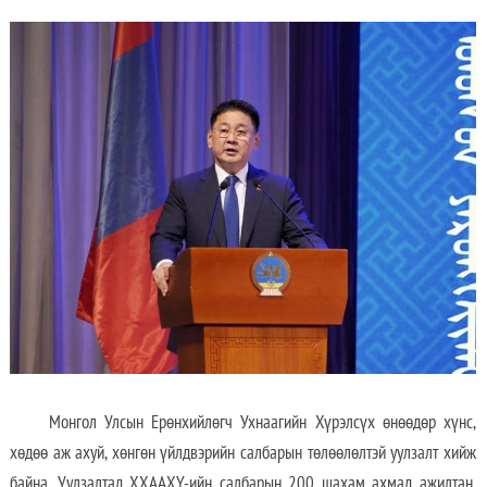
Монгол Улсын Ерөнхийлөгч Ухнаагийн Хүрэлсүх өнөөдөр хүнс,
хөдөө аж ахуй, хөнгөн үйлдвэрийн салбарын төлөөлөлтэй уулзалт хийж
байна. Уулзалтад ХХААХҮ-ийн салбарын 200 шахам ахмад ажилтан,