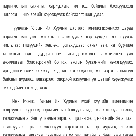
парламентын сахилга, хариуцлага, ил тод байдлыг бэхжүүлэхэд
чиглэсэн шинэчлэлийг хэрэгжүүлж байгааг танилцуулав.
Түүнчлэн Улсын Их Хурлын даргаар томилогдсоныхоо дараа
парламентын үйл ажиллагааг сайжруулах, нэр хүндийг дээшлүүлэх
чиглэлээр гишүүдийн зөвлөх, туслахуудаас санал авч, нэг бүрчлэн
танилцсан гэдгээ дурдсан юм. Саналд голчлон парламентын үйл
ажиллагааг боловсронгуй болгох, ажлын бүтээмжийг нэмэгдүүлэх,
иргэдийн итгэлийг бэхжүүлэхэд чиглэсэн бодитой, ажил хэрэгч саналууд
байсныг дурдаад, тэдгээрээс тодорхой ажлуудыг үе шаттай хэрэгжүүлж
эхлээд байгааг мэдээлэв.
Мөн Монгол Улсын Их Хурлын тухай хуулийн шинэчилсэн
найруулгын хүрээнд парламентын байгууллагад ажиллаж буй зөвлөх,
туслахуудын албан тушаалын зэрэглэл, цалин хөлс, нийгмийн баталгааг
сайжруулах арга хэмжээнүүд хэрэгжсэн талаар дурдаж, зөвлөх
туслахуудын гаргасан саналын дагуу улс төрийн албанд ажилласан