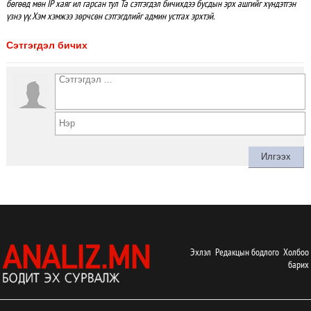
бөгөөд мөн IP хаяг ил гарсан тул Та сэтгэгдэл бичихдээ бусдын эрх ашгийг хүндэтгэн
үзнэ үү. Хэм хэмжээ зөрчсөн сэтгэгдлийг админ устгах эрхтэй.
Сэтгэгдэл бичих
Эхлэл
Редакцын бодлого
Холбоо
барих