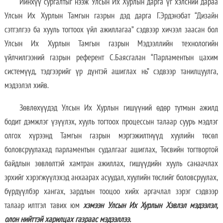
Ийнхүү сургалтыг нээж Улсын Их Хурлын дарга үг хэлсний дараа
Улсын Их Хурлын Тамгын газрын дэд дарга Г.Эрдэнэбат “Дизайн
сэтгэлгээ ба хууль тогтоох үйл ажиллагаа” сэдвээр хичээл заасан бол
Улсын Их Хурлын Тамгын газрын Мэдээллийн технологийн
үйлчилгээний газрын референт С.Баясгалан “Парламентын цахим
системүүд, тэдгээрийг үр дүнтэй ашиглах нь” сэдвээр танилцуулга,
мэдээлэл хийв.
Зөвлөхүүдэд Улсын Их Хурлын гишүүний өдөр тутмын ажилд
бодит дэмжлэг үзүүлэх, хууль тогтоох процессын талаар суурь мэдлэг
олгох хүрээнд Тамгын газрын мэргэжилтнүүд хуулийн төсөл
боловсруулахад парламентын судалгааг ашиглах, Төсвийн тогтвортой
байдлын зөвлөлтэй хамтран ажиллах, гишүүдийн хууль санаачлах
эрхийг хэрэгжүүлэхэд анхаарах асуудал, хуулийн төслийг боловсруулах,
бүрдүүлбэр хангах, зардлын тооцоо хийх аргачлал зэрэг сэдвээр
талаар илтгэл тавих юм
хэмээн Улсын Их Хурлын Хэвлэл мэдээлэл,
олон нийттэй харилцах газраас мэдээллээ.