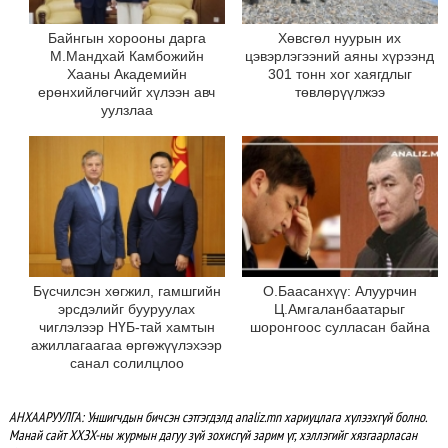
Байнгын хорооны дарга
Хөвсгөл нуурын их
М.Мандхай Камбожийн
цэвэрлэгээний аяны хүрээнд
Хааны Академийн
301 тонн хог хаягдлыг
ерөнхийлөгчийг хүлээн авч
төвлөрүүлжээ
уулзлаа
Бүсчилсэн хөгжил, гамшгийн
О.Баасанхүү: Алуурчин
эрсдэлийг бууруулах
Ц.Амгаланбаатарыг
чиглэлээр НҮБ-тай хамтын
шоронгоос сулласан байна
ажиллагаагаа өргөжүүлэхээр
санал солилцлоо
АНХААРУУЛГА: Уншигчдын бичсэн сэтгэгдэлд analiz.mn хариуцлага хүлээхгүй болно.
Манай сайт ХХЗХ-ны журмын дагуу зүй зохисгүй зарим үг, хэллэгийг хязгаарласан