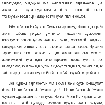
зөвлөхүүдээс, гишүүдийн үйл ажиллагаанаас парламентын үйл
ажиллагаа, нэр хүнд шууд хамааралтай тул ажлын алба, зөвлөх
туслахуудын мэдлэг, ур чадвар, ёс зүй чухал гэдгийг онцлов.
Иймээс Улсын Их Хурлын Тамгын газар гишүүд болон тэдгээрийн
ажлын албанд үзүүлэх үйлчилгээ, мэдээллийн хүртээмжийг
нэмэгдүүлж, зөвлөн туслаж ажиллах нөхцөл, мэргэжлийн чадавхыг
сайжруулахад онцгой анхаарч ажиллаж байгааг хэллээ. Иргэдийн
төрдөө итгэх итгэл, парламентын үйл ажиллагаанд өгөх үнэлгээг
дээшлүүлэхийн тулд юуны өмнө парламент өөрөө, хууль тогтоох
байгууллагад ажиллаж буй бүхий л хүмүүс хариуцлага, сахилга бат, ёс
зүйн шаардлагаа өндөржүүлэх ёстой гэсэн байр суурийг илэрхийллээ.
Энэ хүрээнд парламентын үйл ажиллагааны суурь зохицуулалт
болох Монгол Улсын Их Хурлын тухай, Монгол Улсын Их Хурлын
чуулганы хуралдааны дэгийн тухай, Монгол Улсын Их Хурлын хяналт
шалгалтын тухай хуулиудад өөрчлөлт оруулах ажлыг эхлүүлж,