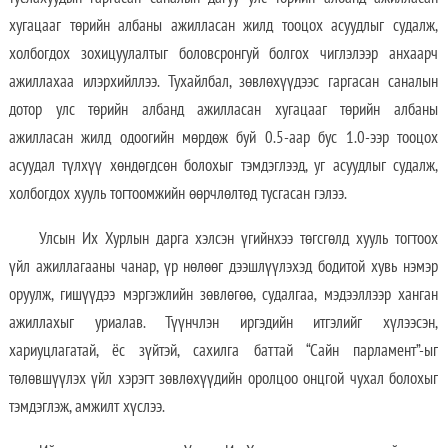
хугацааг төрийн албаны ажилласан жилд тооцох асуудлыг судалж,
холбогдох зохицуулалтыг боловсронгуй болгох чиглэлээр анхаарч
ажиллахаа илэрхийллээ. Тухайлбал, зөвлөхүүдээс гаргасан саналын
дотор улс төрийн албанд ажилласан хугацааг төрийн албаны
ажилласан жилд одоогийн мөрдөж буй 0.5-аар бус 1.0-ээр тооцох
асуудал түлхүү хөндөгдсөн болохыг тэмдэглээд, уг асуудлыг судалж,
холбогдох хууль тогтоомжийн өөрчлөлтөд тусгасан гэлээ.
Улсын Их Хурлын дарга хэлсэн үгийнхээ төгсгөлд хууль тогтоох
үйл ажиллагааны чанар, үр нөлөөг дээшлүүлэхэд бодитой хувь нэмэр
оруулж, гишүүдээ мэргэжлийн зөвлөгөө, судалгаа, мэдээллээр ханган
ажиллахыг уриалав. Түүнчлэн иргэдийн итгэлийг хүлээсэн,
хариуцлагатай, ёс зүйтэй, сахилга баттай “Сайн парламент”-ыг
төлөвшүүлэх үйл хэрэгт зөвлөхүүдийн оролцоо онцгой чухал болохыг
тэмдэглэж, амжилт хүслээ.