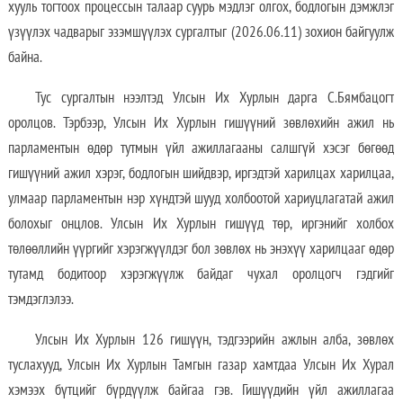
хууль тогтоох процессын талаар суурь мэдлэг олгох, бодлогын дэмжлэг
үзүүлэх чадварыг эзэмшүүлэх сургалтыг (2026.06.11) зохион байгуулж
байна.
Тус сургалтын нээлтэд Улсын Их Хурлын дарга С.Бямбацогт
оролцов. Тэрбээр, Улсын Их Хурлын гишүүний зөвлөхийн ажил нь
парламентын өдөр тутмын үйл ажиллагааны салшгүй хэсэг бөгөөд
гишүүний ажил хэрэг, бодлогын шийдвэр, иргэдтэй харилцах харилцаа,
улмаар парламентын нэр хүндтэй шууд холбоотой хариуцлагатай ажил
болохыг онцлов. Улсын Их Хурлын гишүүд төр, иргэнийг холбох
төлөөллийн үүргийг хэрэгжүүлдэг бол зөвлөх нь энэхүү харилцааг өдөр
тутамд бодитоор хэрэгжүүлж байдаг чухал оролцогч гэдгийг
тэмдэглэлээ.
Улсын Их Хурлын 126 гишүүн, тэдгээрийн ажлын алба, зөвлөх
туслахууд, Улсын Их Хурлын Тамгын газар хамтдаа Улсын Их Хурал
хэмээх бүтцийг бүрдүүлж байгаа гэв. Гишүүдийн үйл ажиллагаа