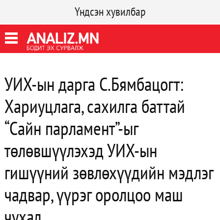
Үндсэн хувилбар
УИХ-ын дарга С.Бямбацогт:
Хариуцлага, сахилга баттай
“Сайн парламент”-ыг
төлөвшүүлэхэд УИХ-ын
гишүүний зөвлөхүүдийн мэдлэг
чадвар, үүрэг оролцоо маш
чухал