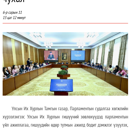
6-р сарын 11
13 цаг 12 минут
Улсын Их Хурлын Тамгын газар, Парламентын судалгаа хөгжлийн
хүрээлэнгээс Улсын Их Хурлын гишүүний зөвлөхүүдэд парламентын
үйл ажиллагаа, гишүүдийн өдөр тутмын ажилд бодит дэмжлэг үзүүлэх,