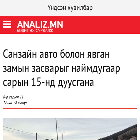
Үндсэн хувилбар
Санзайн авто болон явган
замын засварыг наймдугаар
сарын 15-нд дуусгана
6-р сарын 11
17 цаг 26 минут