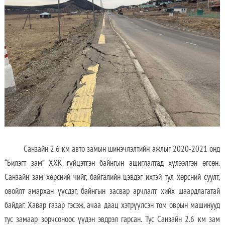
Санзайн 2.6 км авто замын шинэчлэлтийн ажлыг 2020-2021 онд
“Билэгт зам” ХХК гүйцэтгэн байнгын ашиглалтад хүлээлгэн өгсөн.
Санзайн зам хөрсний чийг, байгалийн цэвдэг ихтэй тул хөрсний суулт,
овойлт амархан үүсдэг, байнгын засвар арчлалт хийх шаардлагатай
байдаг. Хавар газар гэсэж, ачаа даац хэтрүүлсэн том оврын машинууд
тус замаар зорчсоноос үүдэн эвдрэл гарсан. Тус Санзайн 2.6 км зам