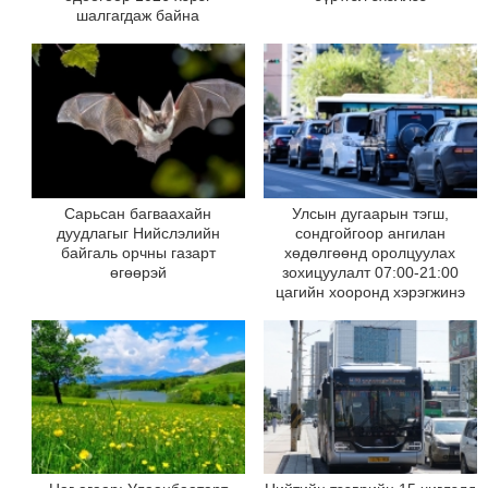
шалгагдаж байна
Сарьсан багваахайн
Улсын дугаарын тэгш,
дуудлагыг Нийслэлийн
сондгойгоор ангилан
байгаль орчны газарт
хөдөлгөөнд оролцуулах
өгөөрэй
зохицуулалт 07:00-21:00
цагийн хооронд хэрэгжинэ