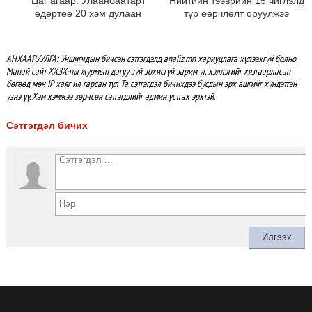
Цаг агаар: Улаанбаатарт
Нийтийн тээврийн 15 чиглэлд
өдөртөө 20 хэм дулаан
түр өөрчлөлт оруулжээ
АНХААРУУЛГА: Уншигчдын бичсэн сэтгэгдэлд analiz.mn хариуцлага хүлээхгүй болно.
Манай сайт ХХЗХ-ны журмын дагуу зүй зохисгүй зарим үг, хэллэгийг хязгаарласан
бөгөөд мөн IP хаяг ил гарсан тул Та сэтгэгдэл бичихдээ бусдын эрх ашгийг хүндэтгэн
үзнэ үү. Хэм хэмжээ зөрчсөн сэтгэгдлийг админ устгах эрхтэй.
Сэтгэгдэл бичих