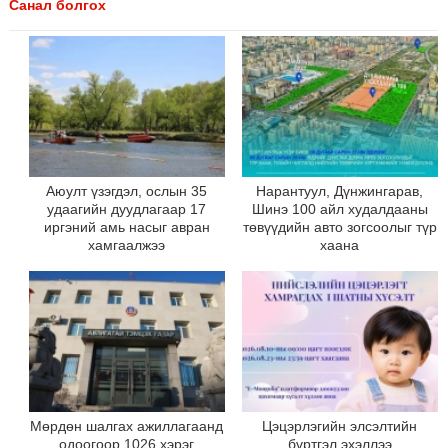
Санал болгох
Аюулт үзэгдэл, ослын 35
Нарантуул, Дүнжингарав,
удаагийн дуудлагаар 17
Шинэ 100 айл худалдааны
иргэний амь насыг авран
төвүүдийн авто зогсоолыг түр
хамгаалжээ
хаана
Мөрдөн шалгах ажиллагаанд
Цэцэрлэгийн элсэлтийн
одоогоор 1026 хэрэг
бүртгэл эхэллээ