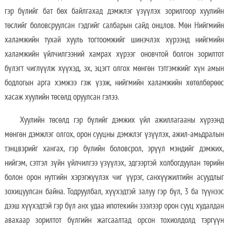
гэр бүлийг бат бөх байлгахад дэмжлэг үзүүлэх зорилгоор хуулийн
төслийг боловсруулсан гэдгийг салбарын сайд онцлов. Мөн Нийгмийн
халамжийн тухай хууль тогтоомжийг шинэчлэх хүрээнд нийгмийн
халамжийн үйлчилгээний хамрах хүрээг оновчтой болгон зорилтот
бүлэгт чиглүүлж хүүхэд, эх, эцэгт олгох мөнгөн тэтгэмжийг хүн амын
бодлогын арга хэмжээ гэж үзэж, нийгмийн халамжийн хөтөлбөрөөс
хасаж хуулийн төсөлд оруулсан гэлээ.
Хуулийн төсөлд гэр бүлийг дэмжих үйл ажиллагааны хүрээнд
мөнгөн дэмжлэг олгох, орон сууцны дэмжлэг үзүүлэх, ажил-амьдралын
тэнцвэрийг хангах, гэр бүлийн боловсрол, эрүүл мэндийг дэмжих,
нийгэм, сэтгэл зүйн үйлчилгээ үзүүлэх, эдгээртэй холбогдуулан төрийн
болон орон нутгийн хэрэгжүүлэх чиг үүрэг, санхүүжилтийн асуудлыг
зохицуулсан байна. Тодруулбал, хүүхэдтэй залуу гэр бүл, 3 ба түүнээс
дээш хүүхэдтэй гэр бүл анх удаа ипотекийн зээлээр орон сууц худалдан
авахаар зорилтот бүлгийн жагсаалтад орсон тохиолдолд тэргүүн