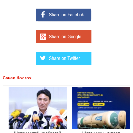
Санал болгох
Шатахуунтай холбоотой
Шатахууны импорт