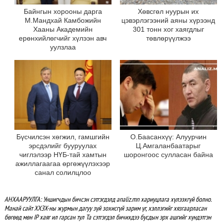
Байнгын хорооны дарга
Хөвсгөл нуурын их
М.Мандхай Камбожийн
цэвэрлэгээний аяны хүрээнд
Хааны Академийн
301 тонн хог хаягдлыг
ерөнхийлөгчийг хүлээн авч
төвлөрүүлжээ
уулзлаа
Бүсчилсэн хөгжил, гамшгийн
О.Баасанхүү: Алуурчин
эрсдэлийг бууруулах
Ц.Амгаланбаатарыг
чиглэлээр НҮБ-тай хамтын
шоронгоос сулласан байна
ажиллагаагаа өргөжүүлэхээр
санал солилцлоо
АНХААРУУЛГА: Уншигчдын бичсэн сэтгэгдэлд analiz.mn хариуцлага хүлээхгүй болно.
Манай сайт ХХЗХ-ны журмын дагуу зүй зохисгүй зарим үг, хэллэгийг хязгаарласан
бөгөөд мөн IP хаяг ил гарсан тул Та сэтгэгдэл бичихдээ бусдын эрх ашгийг хүндэтгэн