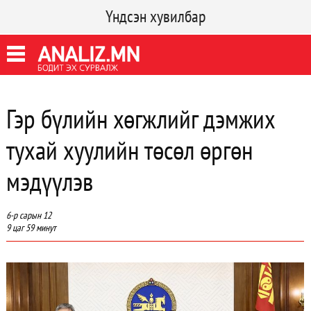
Үндсэн хувилбар
Гэр бүлийн хөгжлийг дэмжих
тухай хуулийн төсөл өргөн
мэдүүлэв
6-р сарын 12
9 цаг 59 минут