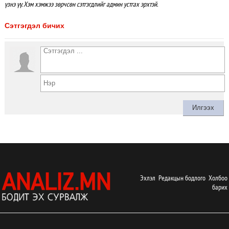
үзнэ үү. Хэм хэмжээ зөрчсөн сэтгэгдлийг админ устгах эрхтэй.
Сэтгэгдэл бичих
Эхлэл
Редакцын бодлого
Холбоо
барих