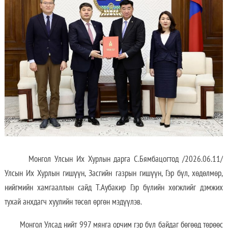
Монгол Улсын Их Хурлын дарга С.Бямбацогтод /2026.06.11/
Улсын Их Хурлын гишүүн, Засгийн газрын гишүүн, Гэр бүл, хөдөлмөр,
нийгмийн хамгааллын сайд Т.Аубакир Гэр бүлийн хөгжлийг дэмжих
тухай анхдагч хуулийн төсөл өргөн мэдүүлэв.
Монгол Улсад нийт 997 мянга орчим гэр бүл байдаг бөгөөд төрөөс