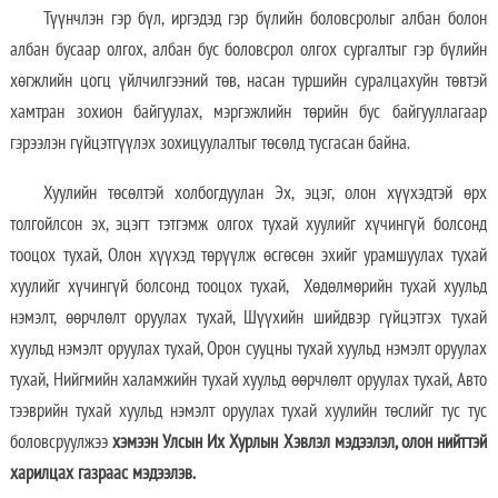
Түүнчлэн гэр бүл, иргэдэд гэр бүлийн боловсролыг албан болон
албан бусаар олгох, албан бус боловсрол олгох сургалтыг гэр бүлийн
хөгжлийн цогц үйлчилгээний төв, насан туршийн суралцахуйн төвтэй
хамтран зохион байгуулах, мэргэжлийн төрийн бус байгууллагаар
гэрээлэн гүйцэтгүүлэх зохицуулалтыг төсөлд тусгасан байна.
Хуулийн төсөлтэй холбогдуулан Эх, эцэг, олон хүүхэдтэй өрх
толгойлсон эх, эцэгт тэтгэмж олгох тухай хуулийг хүчингүй болсонд
тооцох тухай, Олон хүүхэд төрүүлж өсгөсөн эхийг урамшуулах тухай
хуулийг хүчингүй болсонд тооцох тухай, Хөдөлмөрийн тухай хуульд
нэмэлт, өөрчлөлт оруулах тухай, Шүүхийн шийдвэр гүйцэтгэх тухай
хуульд нэмэлт оруулах тухай, Орон сууцны тухай хуульд нэмэлт оруулах
тухай, Нийгмийн халамжийн тухай хуульд өөрчлөлт оруулах тухай, Авто
тээврийн тухай хуульд нэмэлт оруулах тухай хуулийн төслийг тус тус
боловсруулжээ
хэмээн Улсын Их Хурлын Хэвлэл мэдээлэл, олон нийттэй
харилцах газраас мэдээлэв.