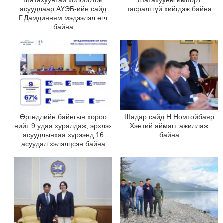
асуудлаар АҮЭБ-ийн сайд
тасралтгүй хийгдэж байна
Г.Дамдинням мэдээлэл өгч
байна
Өргөдлийн байнгын хороо
Шадар сайд Н.Номтойбаяр
нийт 9 удаа хуралдаж, эрхлэх
Хэнтий аймагт ажиллаж
асуудлынхаа хүрээнд 16
байна
асуудал хэлэлцсэн байна