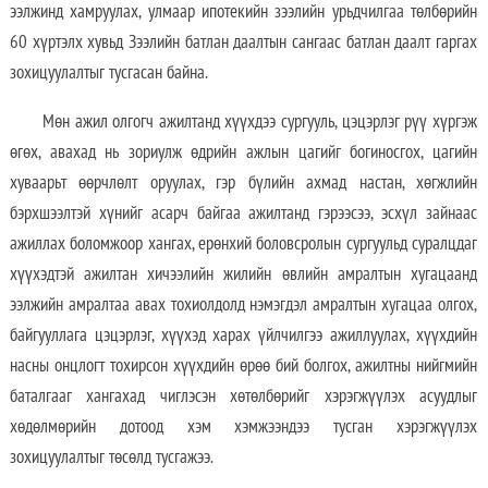
ээлжинд хамруулах, улмаар ипотекийн зээлийн урьдчилгаа төлбөрийн
60 хүртэлх хувьд Зээлийн батлан даалтын сангаас батлан даалт гаргах
зохицуулалтыг тусгасан байна.
Мөн ажил олгогч ажилтанд хүүхдээ сургууль, цэцэрлэг рүү хүргэж
өгөх, авахад нь зориулж өдрийн ажлын цагийг богиносгох, цагийн
хуваарьт өөрчлөлт оруулах, гэр бүлийн ахмад настан, хөгжлийн
бэрхшээлтэй хүнийг асарч байгаа ажилтанд гэрээсээ, эсхүл зайнаас
ажиллах боломжоор хангах, ерөнхий боловсролын сургуульд суралцдаг
хүүхэдтэй ажилтан хичээлийн жилийн өвлийн амралтын хугацаанд
ээлжийн амралтаа авах тохиолдолд нэмэгдэл амралтын хугацаа олгох,
байгууллага цэцэрлэг, хүүхэд харах үйлчилгээ ажиллуулах, хүүхдийн
насны онцлогт тохирсон хүүхдийн өрөө бий болгох, ажилтны нийгмийн
баталгааг хангахад чиглэсэн хөтөлбөрийг хэрэгжүүлэх асуудлыг
хөдөлмөрийн дотоод хэм хэмжээндээ тусган хэрэгжүүлэх
зохицуулалтыг төсөлд тусгажээ.