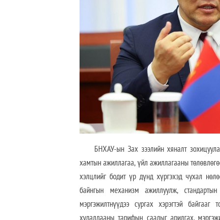
БНХАУ-ын Зах зээлийн хяналт зохицуула
хамтын ажиллагаа, үйл ажиллагааны төлөвлөгө
хэлцлийг бодит үр дүнд хүргэхэд чухал нөлөө
байнгын механизм ажиллуулж, стандартын
мэргэжилтнүүдээ сургах хэрэгтэй байгааг 
худалдааны тарифын саадыг арилгах, мэргэж