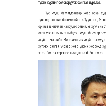
тухай хуулийг боловсруулж байгааг дурдлаа.
Тус хууль батлагдсанаар хоёр орны худ
түвшинд хөгжих боломжтой гэв. Түүнчлэн, Монг
орчныг шинэчлэн найруулж байна. Уг хууль нь ст
олон улсын жишигт нийцсэн хууль байхаар зох
ахуйн чиглэлийн Монголын аж ахуйн нэгжүүд 
хүлээж байгаа учраас хоёр улсын хооронд зу
хэрэг болгох хэрэгцээ шаардлага байна гэлээ.