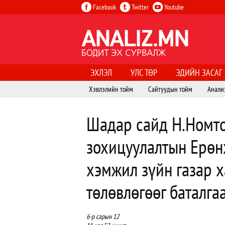
Facebook
Twitter
Youtube
ЭХЛЭЛ
УЛС ТӨР
ЭДИЙН ЗАСАГ
Хэвлэлийн тойм
Сайтуудын тойм
Анали
Шадар сайд Н.Номто
зохицуулалтын Ерөнх
хэмжил зүйн газар 
төлөвлөгөөг баталга
6-р сарын 12