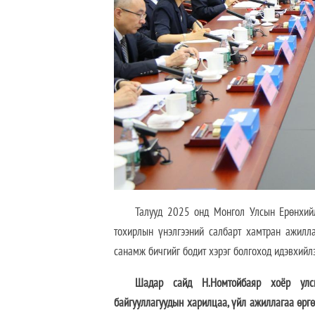
Талууд 2025 онд Монгол Улсын Ерөнхийл
тохирлын үнэлгээний салбарт хамтран ажилл
санамж бичгийг бодит хэрэг болгоход идэвхийл
Шадар сайд Н.Номтойбаяр хоёр улсы
байгууллагуудын харилцаа, үйл ажиллагаа өргө