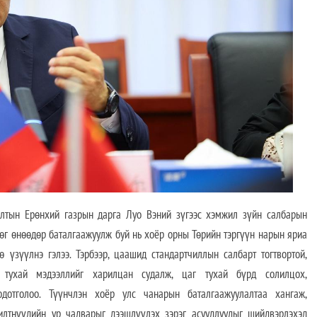
лтын Ерөнхий газрын дарга Луо Вэний зүгээс хэмжил зүйн салбарын
өг өнөөдөр баталгаажуулж буй нь хоёр орны Төрийн тэргүүн нарын яриа
 үзүүлнэ гэлээ. Тэрбээр, цаашид стандартчиллын салбарт тогтвортой,
 тухай мэдээллийг харилцан судалж, цаг тухай бүрд солилцох,
тодотголоо. Түүнчлэн хоёр улс чанарын баталгаажуулалтаа хангаж,
илтнүүдийн ур чадварыг дээшлүүлэх зэрэг асуудлуудыг шийдвэрлэхэд