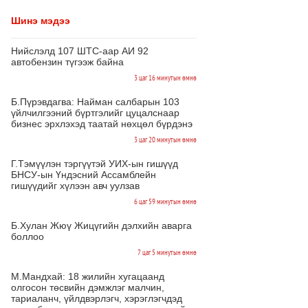
Шинэ мэдээ
Нийслэлд 107 ШТС-аар АИ 92
автобензин түгээж байна
3 цаг 16 минутын өмнө
Б.Пүрэвдагва: Найман салбарын 103
үйлчилгээний бүртгэлийг цуцалснаар
бизнес эрхлэхэд таатай нөхцөл бүрдэнэ
3 цаг 20 минутын өмнө
Г.Тэмүүлэн тэргүүтэй УИХ-ын гишүүд
БНСУ-ын Үндэсний Ассамблейн
гишүүдийг хүлээн авч уулзав
6 цаг 59 минутын өмнө
Б.Хулан Жюү Жицүгийн дэлхийн аварга
боллоо
7 цаг 5 минутын өмнө
М.Мандхай: 18 жилийн хугацаанд
олгосон төсвийн дэмжлэг малчин,
тариаланч, үйлдвэрлэгч, хэрэглэгчдэд