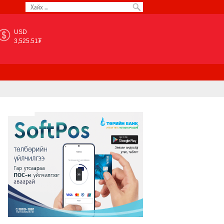
USD
3,525.51₮