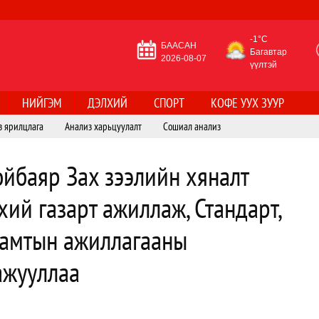
-1°C
БААСАН
Багавтар
2026-08-07
үүлтэй
НИЙГЭМ
ДЭЛХИЙ
СПОРТ
КОФЕ УУХ ЗУУР
з ярилцлага
Анализ харьцуулалт
Сошиал анализ
йбаяр Зах зээлийн хяналт
ий газарт ажиллаж, Стандарт,
хамтын ажиллагааны
ажууллаа