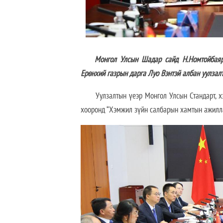
Монгол Улсын Шадар сайд Н.Номтойбаяр өн
Ерөнхий газрын дарга Луо Вэнтэй албан уулзалт
Уулзалтын үеэр Монгол Улсын Стандарт, 
хооронд “Хэмжил зүйн салбарын хамтын ажилла