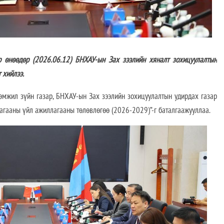
өөдөр (2026.06.12) БНХАУ-ын Зах зээлийн хяналт зохицуулалтын
 хийлээ.
хэмжил зүйн газар, БНХАУ-ын Зах зээлийн зохицуулалтын удирдах газар
гааны үйл ажиллагааны төлөвлөгөө (2026-2029)”-г баталгаажууллаа.