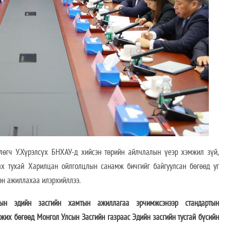
өгч У.Хүрэлсүх БНХАУ-д хийсэн төрийн айлчлалын үеэр хэмжил зүй,
ах тухай Харилцан ойлголцлын санамж бичгийг байгуулсан бөгөөд уг
эн ажиллахаа илэрхийллээ.
н эдийн засгийн хамтын ажиллагаа эрчимжсэнээр стандартын
жих бөгөөд Монгол Улсын Засгийн газраас Эдийн засгийн тусгай бүсийн