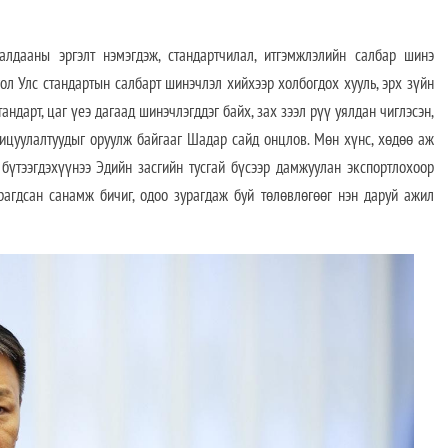
алдааны эргэлт нэмэгдэж, стандартчилал, итгэмжлэлийн салбар шинэ
ол Улс стандартын салбарт шинэчлэл хийхээр холбогдох хууль, эрх зүйн
андарт, цаг үеэ дагаад шинэчлэгддэг байх, зах зээл рүү уялдан чиглэсэн,
ицуулалтуудыг оруулж байгааг Шадар сайд онцлов. Мөн хүнс, хөдөө аж
бүтээгдэхүүнээ Эдийн засгийн тусгай бүсээр дамжуулан экспортлохоор
рагдсан санамж бичиг, одоо зурагдаж буй төлөвлөгөөг нэн даруй ажил