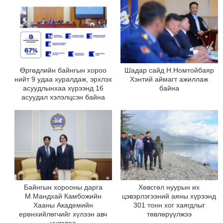
Өргөдлийн байнгын хороо
Шадар сайд Н.Номтойбаяр
нийт 9 удаа хуралдаж, эрхлэх
Хэнтий аймагт ажиллаж
асуудлынхаа хүрээнд 16
байна
асуудал хэлэлцсэн байна
Байнгын хорооны дарга
Хөвсгөл нуурын их
М.Мандхай Камбожийн
цэвэрлэгээний аяны хүрээнд
Хааны Академийн
301 тонн хог хаягдлыг
ерөнхийлөгчийг хүлээн авч
төвлөрүүлжээ