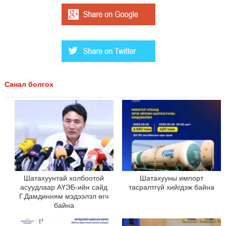
Санал болгох
Шатахуунтай холбоотой
Шатахууны импорт
асуудлаар АҮЭБ-ийн сайд
тасралтгүй хийгдэж байна
Г.Дамдинням мэдээлэл өгч
байна