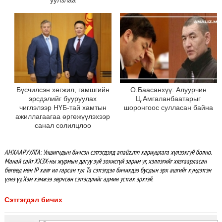
уулзлаа
Бүсчилсэн хөгжил, гамшгийн
О.Баасанхүү: Алуурчин
эрсдэлийг бууруулах
Ц.Амгаланбаатарыг
чиглэлээр НҮБ-тай хамтын
шоронгоос сулласан байна
ажиллагаагаа өргөжүүлэхээр
санал солилцлоо
АНХААРУУЛГА: Уншигчдын бичсэн сэтгэгдэлд analiz.mn хариуцлага хүлээхгүй болно.
Манай сайт ХХЗХ-ны журмын дагуу зүй зохисгүй зарим үг, хэллэгийг хязгаарласан
бөгөөд мөн IP хаяг ил гарсан тул Та сэтгэгдэл бичихдээ бусдын эрх ашгийг хүндэтгэн
үзнэ үү. Хэм хэмжээ зөрчсөн сэтгэгдлийг админ устгах эрхтэй.
Сэтгэгдэл бичих