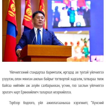
Үйлчилгээний стандартаа баримталж, иргэдэд ая тухтай үйлчилгээ
үзүүлэн, олон мянган ажлын байрыг тогтвортой хадгалж, татвараа төлж
байгаа нийтийн аж ахуйн салбарынхан, үсчин, гоо заслын үйлчилгээ
эрхлэгч нарт Ерөнхийлөгч талархал илэрхийллээ.
Тэрбээр бодлого, үйл ажиллагааныхаа хэрэгжилт, “Хүнсний