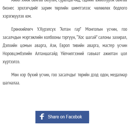
бизнес эрхлэгчдийг зарим төрлийн шимтгэлээс чөлөөлөх бодлого
хэрэгжүүлэх юм.
Ерөнхийлөгч У.Хүрэлсүх “Алтан гар” Монголын үсчин, гоо
засалчдын мэргэжлийн холбооны тэргүүн, “Хос шагай” салоны захирал,
Дэлхийн цомын аварга, Ази, Европ тивийн аварга, мастер үсчин
Норовцэмбэлийн Алтаншагайд Үйлчилгээний гавьяат ажилтан цол
хүртээлээ.
Мөн нэр бүхий үсчин, гоо засалчдыг төрийн дээд одон, медалиар
шагналаа.