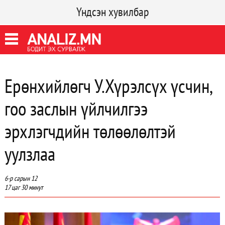
Үндсэн хувилбар
Ерөнхийлөгч У.Хүрэлсүх үсчин,
гоо заслын үйлчилгээ
эрхлэгчдийн төлөөлөлтэй
уулзлаа
6-р сарын 12
17 цаг 30 минут