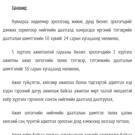
Цаашид:
Хувиараа хөдөлмөр эрхлэгчид, жижиг, дунд бизнес эрхлэгчдийг
дэмжих зорилгоор нийгмийн даатгалд хамрагдах иргэний тэтгэврийн
даатгалын шимтгэлийн 50 хувийг 24 сарын хугацаанд чөлөөлөх,
5 хүртэлх ажилтантай гарааны бизнес эрхлэгчдийн 3 хүртэлх
ажилтны ажил олгогчийн төлөх тэтгэвэр, тэтгэмжийн даатгалын
шимтгэлийг 36 сарын хугацаанд чөлөөлөх,
Ажил гүйцэтгэх, хөлсөөр ажиллах болон тэдгээртэй адилтгах хэд
хэдэн гэрээний дагуу ажиллаж байгаа ажилтан өөрт таатай нөхцөлтэй
хоёр хүртэлх гэрээнээс сонгон нийгмийн даатгалд даатгуулах,
Ажил олгогчийн нийгмийн даатгалын шимтгэл төлөх цалин
хөлсний сан, түүнтэй адилтгах орлогын дээд хэмжээнд хязгаар тогтоох,
Ажил хийж байгаа оюутан, суралцагчид, тэднийг ажиллуулж байгаа