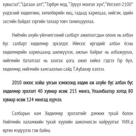
хувьсгал”, “Цагаан алт”, “Тэрбум мод, “Эрүүл монгол хүн”, “Илгээлт-2100”
үндэсний хөдөлгөөн, хөтөлбөрийн явц, гадаад харилцаа, нийгэм, эдийн
засгийн байдал зэргийн талаар товч танилцууллаа.
Нийтийн ахуйн үйлчилгээний салбарт ажиллагсдын олонх нь албан
бус салбарт хөдөлмөр эрхэлдэг. Иймээс иргэдийг албан ёсны
хөдөлмөрийн харилцаанд шилжүүлэх, ажлын байрыг нь албажуулах,
нийгмийн баталгааг нь хангах цогц ажил хийнэ гэдгээ Гэр бүл,
хөдөлмөр, нийгмийн хамгааллын сайд Т.Аубакир хэллээ.
2010 оноос хойш улсын хэмжээнд хөдөө аж ахуйн бус албан бус
хөдөлмөр эрхлэлт 40 хувиар өсөж 215 мянга, Улаанбаатар хотод 80
хувиар өсөж 124 мянгад хүрчээ.
Салбарын яам Хөдөлмөр эрхлэлтийг дэмжих тухай болон
Нийгмийн халамжийн тухай хуулийн шинэчилсэн найруулгыг УИХ-д
өргөн мэдүүлэх гэж байна.