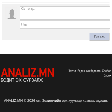
Эхлэл
Редакцын бодлого
Холбоо
барих
ANALIZ.MN © 2026 он. Зохиогчийн эрх хуулиар хамгаалагдсан.