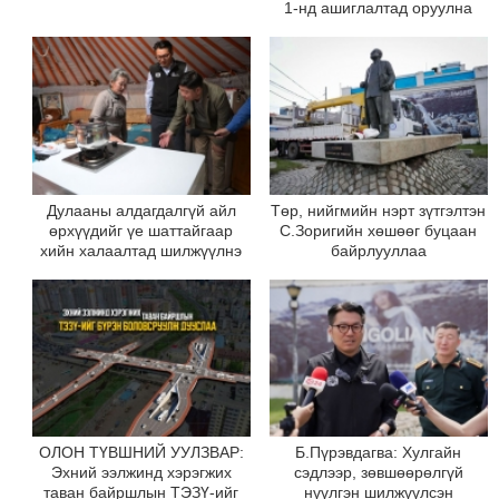
1-нд ашиглалтад оруулна
Дулааны алдагдалгүй айл
Төр, нийгмийн нэрт зүтгэлтэн
өрхүүдийг үе шаттайгаар
С.Зоригийн хөшөөг буцаан
хийн халаалтад шилжүүлнэ
байрлууллаа
ОЛОН ТҮВШНИЙ УУЛЗВАР:
Б.Пүрэвдагва: Хулгайн
Эхний ээлжинд хэрэгжих
сэдлээр, зөвшөөрөлгүй
таван байршлын ТЭЗҮ-ийг
нүүлгэн шилжүүлсэн