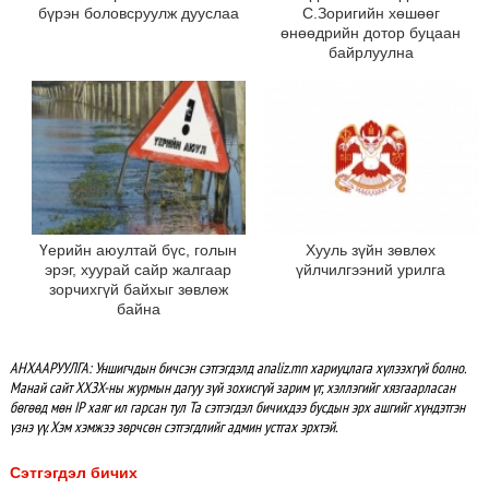
бүрэн боловсруулж дууслаа
С.Зоригийн хөшөөг
өнөөдрийн дотор буцаан
байрлуулна
Үерийн аюултай бүс, голын
Хууль зүйн зөвлөх
эрэг, хуурай сайр жалгаар
үйлчилгээний урилга
зорчихгүй байхыг зөвлөж
байна
АНХААРУУЛГА: Уншигчдын бичсэн сэтгэгдэлд analiz.mn хариуцлага хүлээхгүй болно.
Манай сайт ХХЗХ-ны журмын дагуу зүй зохисгүй зарим үг, хэллэгийг хязгаарласан
бөгөөд мөн IP хаяг ил гарсан тул Та сэтгэгдэл бичихдээ бусдын эрх ашгийг хүндэтгэн
үзнэ үү. Хэм хэмжээ зөрчсөн сэтгэгдлийг админ устгах эрхтэй.
Сэтгэгдэл бичих