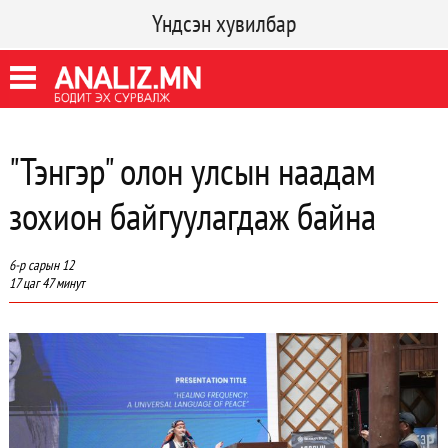
Үндсэн хувилбар
"Тэнгэр" олон улсын наадам
зохион байгуулагдаж байна
6-р сарын 12
17 цаг 47 минут