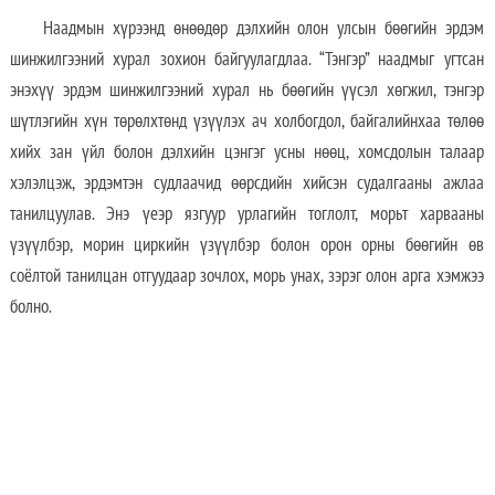
Наадмын хүрээнд өнөөдөр дэлхийн олон улсын бөөгийн эрдэм
шинжилгээний хурал зохион байгуулагдлаа. “Тэнгэр” наадмыг угтсан
энэхүү эрдэм шинжилгээний хурал нь бөөгийн үүсэл хөгжил, тэнгэр
шүтлэгийн хүн төрөлхтөнд үзүүлэх ач холбогдол, байгалийнхаа төлөө
хийх зан үйл болон дэлхийн цэнгэг усны нөөц, хомсдолын талаар
хэлэлцэж, эрдэмтэн судлаачид өөрсдийн хийсэн судалгааны ажлаа
танилцуулав. Энэ үеэр язгуур урлагийн тоглолт, морьт харвааны
үзүүлбэр, морин циркийн үзүүлбэр болон орон орны бөөгийн өв
соёлтой танилцан отгуудаар зочлох, морь унах, зэрэг олон арга хэмжээ
болно.