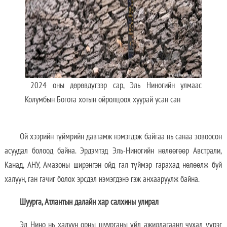
2024 оны дөрөвдүгээр сар, Эль Ниногийн улмаас
Колумбын Богота хотын ойролцоох хуурай усан сан
Ой хээрийн түймрийн давтамж нэмэгдэж байгаа нь санаа зовоосон
асуудал болоод байна. Эрдэмтэд Эль-Ниногийн нөлөөгөөр Австрали,
Канад, АНУ, Амазоны ширэнгэн ойд гал түймэр гарахад нөлөөлж буй
халуун, ган гачиг болох эрсдэл нэмэгдэнэ гэж анхааруулж байна.
Шуурга, Атлантын далайн хар салхины улирал
Эл Нино нь халуун орны шуурганы үйл ажиллагаанд чухал үүрэг