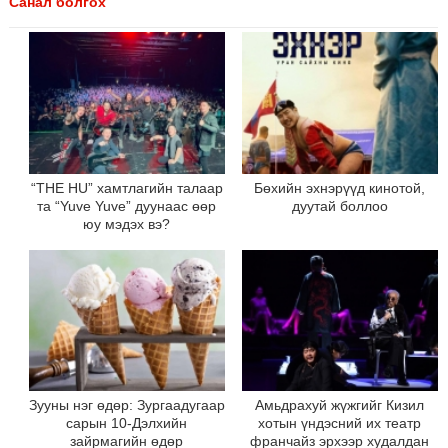
Санал болгох
“THE HU” хамтлагийн талаар
Бөхийн эхнэрүүд кинотой,
та “Yuve Yuve” дуунаас өөр
дуутай боллоо
юу мэдэх вэ?
Зууны нэг өдөр: Зургаадугаар
Амьдрахуй жүжгийг Кизил
сарын 10-Дэлхийн
хотын үндэсний их театр
зайрмагийн өдөр
франчайз эрхээр худалдан