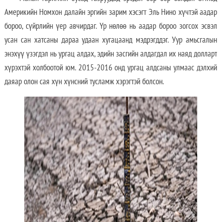
Америкийн Номхон далайн эргийн зарим хэсэгт Эль Нино хүчтэй аадар
бороо, сүйрлийн үер авчирдаг. Үр нөлөө нь аадар бороо зогсох эсвэл
усан сан хатсаны дараа удаан хугацаанд мэдрэгддэг. Уур амьсгалын
энэхүү үзэгдэл нь ургац алдах, эдийн засгийн алдагдал их наяд долларт
хүрэхтэй холбоотой юм. 2015-2016 онд ургац алдсаны улмаас дэлхий
даяар олон сая хүн хүнсний тусламж хэрэгтэй болсон.