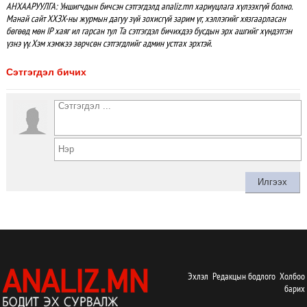
АНХААРУУЛГА: Уншигчдын бичсэн сэтгэгдэлд analiz.mn хариуцлага хүлээхгүй болно.
Манай сайт ХХЗХ-ны журмын дагуу зүй зохисгүй зарим үг, хэллэгийг хязгаарласан
бөгөөд мөн IP хаяг ил гарсан тул Та сэтгэгдэл бичихдээ бусдын эрх ашгийг хүндэтгэн
үзнэ үү. Хэм хэмжээ зөрчсөн сэтгэгдлийг админ устгах эрхтэй.
Сэтгэгдэл бичих
Эхлэл
Редакцын бодлого
Холбоо
барих