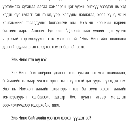
үргэлжлэх хугацаанаасаа хамааран цаг уурын энэхүү үзэгдэл нь хэд
хэдэн бүс нутагт ган гачиг, үер, халууны давлагаа, хоол хүнс, усны
хангамжийг тасалдуулж болзошгүй юм. НҮБ-ын Ерөнхий нарийн
бичгийн дарга Антонио Гутерриш “Дэлхий нийт үүнийг цаг уурын
яаралтай сэрэмжлүүлэг гэж үзэх ёстой. "Эль Ниногийн нөлөөлөл
дэлхийн дулаарлын галд тос нэмэх болно" гэсэн.
Эль Нино гэж юу вэ?
Эль-Нино бол хоёроос долоон жил тутамд тогтмол тохиолддог,
байгалийн жамаар үүсдэг өргөн цар хүрээтэй цаг уурын үзэгдэл юм.
Энэ нь Номхон далайн экваторын төв ба зүүн хэсэгт далайн
температурын хэлбэлзэл, эдгээр бүс нутагт агаар мандлын
өөрчлөлтүүдээр тодорхойлогддог.
Эль Нино байгалийн үзэгдэл хэрхэн үүсдэг вэ?