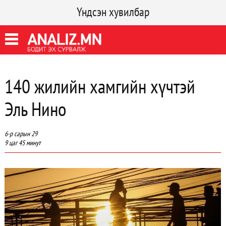
Үндсэн хувилбар
140 жилийн хамгийн хүчтэй
Эль Нино
6-р сарын 29
9 цаг 45 минут