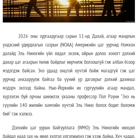
2026 оны зургаадугаар сарын 11-нд Далай, агаар мандлын
үндэсний удирдлагын газрын (NOAA) Америкийн цаг уурчид Номхон
далайд Эль Ниногийн үйл явдал эхэлж, ойрын долоо хоногт дэлхий
даяар цаг агаарын төлөв байдлыг өөрчилж болзошгүй гэж албан ёсоор
мэдэгдэж байсан. Энэ удаад онцгой хүчтэй байж магадгүй гэж цаг
уурчид анхааруулж байгаа ба үүний үр дагаврыг дэлхий дахинаа
мэдэрч эхлээд байна. Нью-Йоркийн их сургуулийн агаар мандал,
хүрээлэн буй орчны шинжлэх ухааны профессор Пол Рауни "Энэ нь
сүүлийн 140 жилийн хамгийн хүчтэй Эль Нино болох бодит боломж
бий" гэж хэлжээ.
Дэлхийн цаг уурын байгууллага (WMO) Эль Ниногийн нөхцөл
байдал наад зах нь өвөл хүртэл үргэлжилнэ гэж үзэж байна. Хүч чадал,