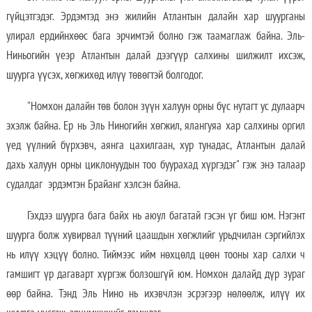
гүйцэтгэдэг. Эрдэмтэд энэ жилийн Атлантын далайн хар шуурганы
улирал ердийнхөөс бага эрчимтэй болно гэж таамаглаж байна. Эль-
Ниньогийн үеэр Атлантын далай дээгүүр салхины шилжилт ихсэж,
шуурга үүсэх, хөгжихөд илүү төвөгтэй болгодог.
"Номхон далайн төв болон зүүн халуун орны бүс нутагт ус дулаарч
эхэлж байна. Ер нь Эль Ниногийн хөгжил, ялангуяа хар салхины оргил
үед үүлний бүрхэвч, аянга цахилгаан, хур тунадас, Атлантын далай
дахь халуун орны циклонуудын тоо буурахад хүргэдэг" гэж энэ талаар
судалдаг эрдэмтэн Брайанг хэлсэн байна.
Гэхдээ шуурга бага байх нь аюул багатай гэсэн үг биш юм. Нэгэнт
шуурга болж хувирвал түүний цаашдын хөгжлийг урьдчилан сэргийлэх
нь илүү хэцүү болно. Тиймээс ийм нөхцөлд цөөн тооны хар салхи ч
гамшигт үр дагаварт хүргэж болзошгүй юм. Номхон далайд дүр зураг
өөр байна. Тэнд Эль Нино нь ихэвчлэн эсрэгээр нөлөөлж, илүү их