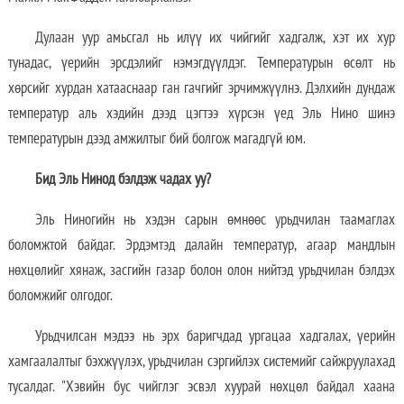
Дулаан уур амьсгал нь илүү их чийгийг хадгалж, хэт их хур
тунадас, үерийн эрсдэлийг нэмэгдүүлдэг. Температурын өсөлт нь
хөрсийг хурдан хатааснаар ган гачгийг эрчимжүүлнэ. Дэлхийн дундаж
температур аль хэдийн дээд цэгтээ хүрсэн үед Эль Нино шинэ
температурын дээд амжилтыг бий болгож магадгүй юм.
Бид Эль Нинод бэлдэж чадах уу?
Эль Ниногийн нь хэдэн сарын өмнөөс урьдчилан таамаглах
боломжтой байдаг. Эрдэмтэд далайн температур, агаар мандлын
нөхцөлийг хянаж, засгийн газар болон олон нийтэд урьдчилан бэлдэх
боломжийг олгодог.
Урьдчилсан мэдээ нь эрх баригчдад ургацаа хадгалах, үерийн
хамгаалалтыг бэхжүүлэх, урьдчилан сэргийлэх системийг сайжруулахад
тусалдаг. "Хэвийн бус чийглэг эсвэл хуурай нөхцөл байдал хаана