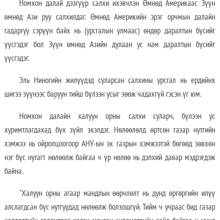
Номхон далай дээгүүр салхи ихэвчлэн Өмнөд Америкаас Зүүн
өмнөд Ази руу салхилдаг. Өмнөд Америкийн эрэг орчмын далайн
гадаргуу сэрүүн байх нь (урсгалын улмаас) өндөр даралтын бүсийг
үүсгэдэг бол Зүүн өмнөд Азийн дулаан ус нам даралтын бүсийг
үүсгэдэг.
Эль Ниногийн жилүүдэд суларсан салхины урсгал нь ердийнх
шигээ зүүнээс баруун тийш бүлээн усыг зөөж чадахгүй гэсэн үг юм.
Номхон далайн халуун орны салхи суларч, бүлээн ус
хуримтлагдахад бүх зүйл эхэлдэг. Нөлөөлөлд өртсөн газар нутгийн
хэмжээ нь ойролцоогоор АНУ-ын эх газрын хэмжээтэй бөгөөд зөвхөн
нэг бүс нутагт нөлөөлж байгаа ч үр нөлөө нь дэлхий даяар мэдрэгдэж
байна.
"Халуун орны агаар мандлын өөрчлөлт нь дунд өргөргийн илүү
алслагдсан бүс нутгуудад нөлөөлж болзошгүй. Тийм ч учраас бид газар