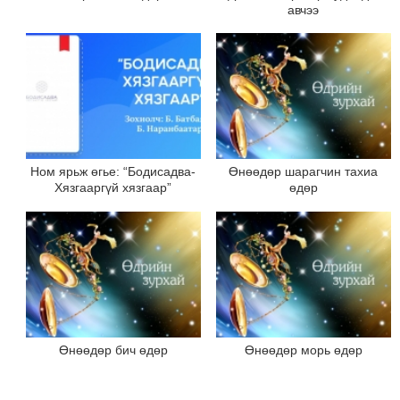
авчээ
Ном ярьж өгье: “Бодисадва-
Өнөөдөр шарагчин тахиа
Хязгааргүй хязгаар”
өдөр
Өнөөдөр бич өдөр
Өнөөдөр морь өдөр