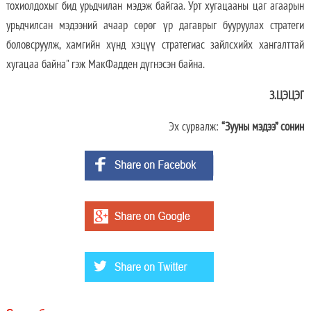
тохиолдохыг бид урьдчилан мэдэж байгаа. Урт хугацааны цаг агаарын
урьдчилсан мэдээний ачаар сөрөг үр дагаврыг бууруулах стратеги
боловсруулж, хамгийн хүнд хэцүү стратегиас зайлсхийх хангалттай
хугацаа байна" гэж МакФадден дүгнэсэн байна.
З.ЦЭЦЭГ
Эх сурвалж:
“Зууны мэдээ” сонин