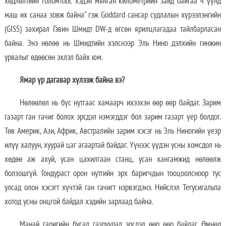
хөдлөлтийн голомтоос хэдэн мянган километрийн зайд байгаа ч үүнд
маш их санаа зовж байна" гэж Goddard сансар судлалын хүрээлэнгийн
(GISS) захирал Гэвин Шмидт DW-д өгсөн ярилцлагадаа тайлбарласан
байна. Энэ нөлөө нь Шмидтийн хэлснээр Эль Нино дэлхийн гинжин
урвалыг өдөөсөн эхлэл байх юм.
Ямар үр дагавар хүлээж байна вэ?
Нөлөөлөл нь бүс нутгаас хамаарч ихээхэн өөр өөр байдаг. Зарим
газарт ган гачиг болох эрсдэл нэмэгддэг бол зарим газарт үер болдог.
Төв Америк, Ази, Африк, Австралийн зарим хэсэг нь Эль Ниногийн үеэр
илүү халуун, хуурай цаг агаартай байдаг. Үүнээс үүдэн усны хомсдол нь
хөдөө аж ахуй, усан цахилгаан станц, усан хангамжид нөлөөлж
болзошгүй. Гондураст орон нутгийн эрх баригчдын тооцоолсноор тус
улсад олон хэсэгт хүчтэй ган гачигт нэрвэгдэнэ. Нийслэл Тегусигальпа
хотод усны онцгой байдал хэдийн зарлаад байна.
Манай гаригийн бусад газруудад эрсдэл өөр өөр байдаг. Өмнөд