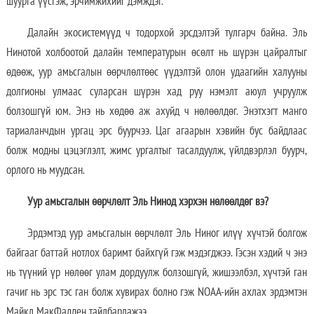
шуурга үүсгэж, эрчимжихийг дэмждэг.
Далайн экосистемүүд ч тодорхой эрсдэлтэй тулгарч байна. Эль
Нинотой холбоотой далайн температурын өсөлт нь шүрэн цайралтыг
өдөөж, уур амьсгалын өөрчлөлтөөс үүдэлтэй олон удаагийн халууны
долгионы улмаас суларсан шүрэн хад руу нэмэлт аюул учруулж
болзошгүй юм. Энэ нь хөдөө аж ахуйд ч нөлөөлдөг. Энэтхэгт манго
тариаланчдын ургац эрс буурчээ. Цаг агаарын хэвийн бус байдлаас
болж модны цэцэглэлт, жимс ургалтыг тасалдуулж, үйлдвэрлэл буурч,
орлого нь муудсан.
Уур амьсгалын өөрчлөлт Эль Нинод хэрхэн нөлөөлдөг вэ?
Эрдэмтэд уур амьсгалын өөрчлөлт Эль Ниног илүү хүчтэй болгож
байгааг баттай нотлох баримт байхгүй гэж мэдэгджээ. Гэсэн хэдий ч энэ
нь түүний үр нөлөөг улам дордуулж болзошгүй, жишээлбэл, хүчтэй ган
гачиг нь эрс тэс ган болж хувирах болно гэж NOAA-ийн ахлах эрдэмтэн
Майкл МакФадден тайлбарлажээ.