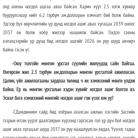
онд анхны ногдол ашгаа авах байсан. Харин хүүг 2.5 нэгж хувиар
бууруулснаар нийт 6.2 тэрбум ам.долларын хэмнэлт бий болж байна.
Эдгээр бүх өөрчлөлтийн үр дүнд ногдол ашиг авах хугацаа 2039 оноос
2037 он болж хоёр жилээр наашилж байсан. Гэхдээ саяны
хэлэлцээрийн үр дүнд бид ногдол ашгийг 2026 он руу шууд авчирч
байна гэсэн үг.
-Оюу толгойн мөнгөн урсгал сүүлийн жилүүдэд сайн байгаа.
Өнгөрсөн жил 2.3 тэрбум ам.долларын мөнгөн урсгалтай ажилласан.
Цалин, үйл ажиллагааны зардлаа төлөөд ч их хэмжээний мөнгө үлдэж
байна. Ер нь мөнгөн урсгалын хэдэн хувийг ногдол ашиг болгох вэ.
Эсвэл бага хэмжээний мөнгийг ногдол ашиг гэж үзэх юм уу?
-Г.Дамдинням сайд бид хоёрын ахалсан ажлын хэсгийн Засгийн
газрын өгсөн үүрэг даалгаврын хүрээнд гаргасан гол үр дүн бол ногдол
ашиг авах хугацааг шууд 2037 он руу наашлуулсан явдал. Үүнээс гадна
хэлэлцээрийн явцад бид нэмэлтээр нэг асуудлыг тавьж, ногдол ашгийг