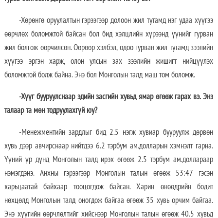
-Хөрөнгө оруулалтын гэрээгээр долоон жил тутамд нэг удаа хүүгээ
өөрчлөх боломжтой байсан бол бид хэлцлийн хүрээнд үүнийг гурван
жил болгож өөрчилсөн. Өөрөөр хэлбэл, одоо гурван жил тутамд зээлийн
хүүгээ эргэн харж, олон улсын зах зээлийн жишигт нийцүүлэх
боломжтой болж байна. Энэ бол Монголын талд маш том боломж.
-Хүүг бууруулснаар эдийн засгийн хувьд ямар өгөөж гарах вэ. Энэ
талаар та мөн тодруулахгүй юу?
-Менежментийн зардлыг бид 2.5 нэгж хувиар бууруулж дөрвөн
хувь дээр авчирснаар нийтдээ 6.2 тэрбум ам.долларын хэмнэлт гарна.
Үүний үр дүнд Монголын талд ирэх өгөөж 2.5 тэрбум ам.доллараар
нэмэгдэнэ. Анхны гэрээгээр Монголын талын өгөөж 53:47 гэсэн
харьцаатай байхаар тооцогдож байсан. Харин өнөөдрийн бодит
нөхцөлд Монголын талд оногдож байгаа өгөөж 35 хувь орчим байгаа.
Энэ хүүгийн өөрчлөлтийг хийснээр Монголын талын өгөөж 40.5 хувьд