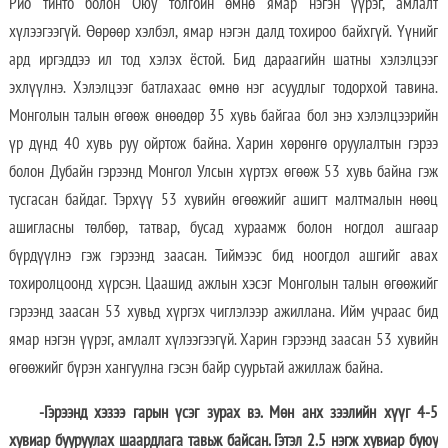
Рио тинто болон Оюу толгойн өмнө ямар нэгэн үүрэг, амлалт
хүлээгээгүй. Өөрөөр хэлбэл, ямар нэгэн далд тохироо байхгүй. Үүнийг
ард иргэддээ ил тод хэлэх ёстой. Бид дараагийн шатны хэлэлцээг
эхлүүлнэ. Хэлэлцээг батлахаас өмнө нэг асуудлыг тодорхой тавина.
Монголын талын өгөөж өнөөдөр 35 хувь байгаа бол энэ хэлэлцээрийн
үр дүнд 40 хувь руу ойртож байна. Харин хөрөнгө оруулалтын гэрээ
болон Дубайн гэрээнд Монгол Улсын хүртэх өгөөж 53 хувь байна гэж
тусгасан байдаг. Тэрхүү 53 хувийн өгөөжийг ашигт малтмалын нөөц
ашигласны төлбөр, татвар, бусад хураамж болон ногдол ашгаар
бүрдүүлнэ гэж гэрээнд заасан. Тиймээс бид ноогдол ашгийг авах
тохиролцоонд хүрсэн. Цаашид ажлын хэсэг Монголын талын өгөөжийг
гэрээнд заасан 53 хувьд хүргэх чиглэлээр ажиллана. Ийм учраас бид
ямар нэгэн үүрэг, амлалт хүлээгээгүй. Харин гэрээнд заасан 53 хувийн
өгөөжийг бүрэн хангуулна гэсэн байр суурьтай ажиллаж байна.
-Гэрээнд хэзээ гарын үсэг зурах вэ. Мөн анх зээлийн хүүг 4-5
хувиар бууруулах шаардлага тавьж байсан. Гэтэл 2.5 нэгж хувиар буюу