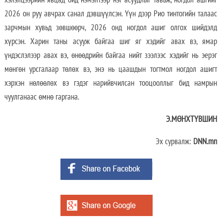
2026 он руу авчрах санал дэвшүүлсэн. Үүн дээр Рио тинтогийн талаас
зарчмын хувьд зөвшөөрч, 2026 онд ногдол ашиг олгох шийдэлд
хүрсэн. Харин таны асууж байгаа шиг яг хэдийг авах вэ, ямар
үндэслэлээр авах вэ, өнөөдрийн байгаа нийт зээлээс хэдийг нь эерэг
мөнгөн урсгалаар төлөх вэ, энэ нь цаашдын тогтмол ногдол ашигт
хэрхэн нөлөөлөх вэ гэдэг нарийвчилсан тооцооллыг бид намрын
чуулганаас өмнө гаргана.
Э.МӨНХТҮВШИН
Эх сурвалж:
DNN.mn