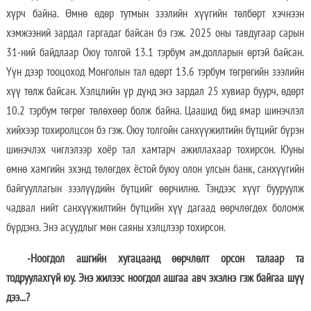
хүрч байна. Өмнө өдөр тутмын зээлийн хүүгийн төлбөрт хэчнээн
хэмжээний зардал гаргадаг байсан бэ гэж. 2025 оны тавдугаар сарын
31-ний байдлаар Оюу толгой 13.1 тэрбум ам.долларын өртэй байсан.
Үүн дээр тооцоход Монголын тал өдөрт 13.6 тэрбум төгрөгийн зээлийн
хүү төлж байсан. Хэлцлийн үр дүнд энэ зардал 25 хувиар буурч, өдөрт
10.2 тэрбум төгрөг төлөхөөр болж байна. Цаашид бид ямар шинэчлэл
хийхээр тохиролцсон бэ гэж. Оюу толгойн санхүүжилтийн бүтцийг бүрэн
шинэчлэх чиглэлээр хоёр тал хамтарч ажиллахаар тохирсон. Юуны
өмнө хамгийн эхэнд төлөгдөх ёстой буюу олон улсын банк, санхүүгийн
байгууллагын зээлүүдийн бүтцийг өөрчилнө. Тэндээс хүүг бууруулж
чадвал нийт санхүүжилтийн бүтцийн хүү дагаад өөрчлөгдөх боломж
бүрдэнэ. Энэ асуудлыг мөн саяны хэлцлээр тохирсон.
-Ноогдол ашгийн хугацаанд өөрчлөлт орсон талаар та
тодруулахгүй юу. Энэ жилээс ноогдол ашгаа авч эхэлнэ гэж байгаа шүү
дээ...?