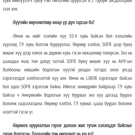
хувь нийлүүлэгч буюу Рио тинтогийн оруулсан 6.1 тэрбум ам.долларын
зээл юм.
-Хүүгийн өөрчлөлтөөр ямар үр дүн гарсан бэ?
-Өмнө нь нийт зээлийн хүү 10.4 хувь байсан бол хэлцлийн
хүрээнд 7.9 хувь болгож буурууллаа. Өөрөөр хэлбэл, SOFR дээр буюу
жишиг хүү дээр нэмэх нь дөрвөн хувь гэсэн нөхцөлөөр тохирсон. Энэ нь
цаашдаа маш том давуу талтай. SOFR буюу жишиг хүү нь АНУ-ын
Холбооны нөөцийн бодлогын хүүтэй уялдан тогтдог, олон улсад
хэрэглэгддэг хэлбэлзэлтэй хүү юм. Өмнө нь LIBOR хэрэглэдэг байсан
бол одоо SOFR хэрэглэж байна. Иймээс өнөөдрийн байдлаар 7.9 хувь
байгаа ч Америкийн бодлогын хүү буурвал энэ хүү дагаад буурах
боломж хадгалагдана. Өөрөөр хэлбэл, 7.9 хувиас цааш буурах боломж
нээлттэй гэсэн үг.
-Хөрөнгө оруулалтын гэрээг долоон жил тутам хэлэлцдэг байсныг
гурав болгосон. Дараагийн том өөрчлөлт нь юу вэ?