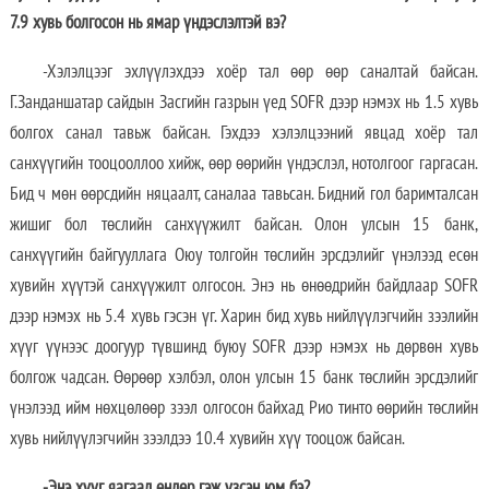
7.9 хувь болгосон нь ямар үндэслэлтэй вэ?
-Хэлэлцээг эхлүүлэхдээ хоёр тал өөр өөр саналтай байсан.
Г.Занданшатар сайдын Засгийн газрын үед SOFR дээр нэмэх нь 1.5 хувь
болгох санал тавьж байсан. Гэхдээ хэлэлцээний явцад хоёр тал
санхүүгийн тооцооллоо хийж, өөр өөрийн үндэслэл, нотолгоог гаргасан.
Бид ч мөн өөрсдийн няцаалт, саналаа тавьсан. Бидний гол баримталсан
жишиг бол төслийн санхүүжилт байсан. Олон улсын 15 банк,
санхүүгийн байгууллага Оюу толгойн төслийн эрсдэлийг үнэлээд есөн
хувийн хүүтэй санхүүжилт олгосон. Энэ нь өнөөдрийн байдлаар SOFR
дээр нэмэх нь 5.4 хувь гэсэн үг. Харин бид хувь нийлүүлэгчийн зээлийн
хүүг үүнээс доогуур түвшинд буюу SOFR дээр нэмэх нь дөрвөн хувь
болгож чадсан. Өөрөөр хэлбэл, олон улсын 15 банк төслийн эрсдэлийг
үнэлээд ийм нөхцөлөөр зээл олгосон байхад Рио тинто өөрийн төслийн
хувь нийлүүлэгчийн зээлдээ 10.4 хувийн хүү тооцож байсан.
-Энэ хүүг яагаад өндөр гэж үзсэн юм бэ?