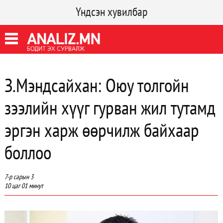
Үндсэн хувилбар
З.Мэндсайхан: Оюу толгойн
зээлийн хүүг гурван жил тутамд
эргэн харж өөрчилж байхаар
боллоо
7-р сарын 3
10 цаг 01 минут