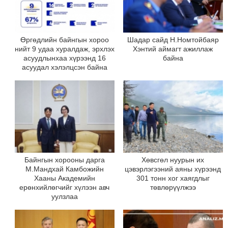
Өргөдлийн байнгын хороо
Шадар сайд Н.Номтойбаяр
нийт 9 удаа хуралдаж, эрхлэх
Хэнтий аймагт ажиллаж
асуудлынхаа хүрээнд 16
байна
асуудал хэлэлцсэн байна
Байнгын хорооны дарга
Хөвсгөл нуурын их
М.Мандхай Камбожийн
цэвэрлэгээний аяны хүрээнд
Хааны Академийн
301 тонн хог хаягдлыг
ерөнхийлөгчийг хүлээн авч
төвлөрүүлжээ
уулзлаа