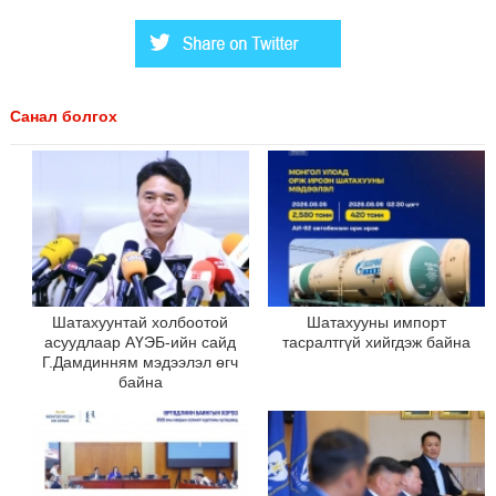
Санал болгох
Шатахуунтай холбоотой
Шатахууны импорт
асуудлаар АҮЭБ-ийн сайд
тасралтгүй хийгдэж байна
Г.Дамдинням мэдээлэл өгч
байна