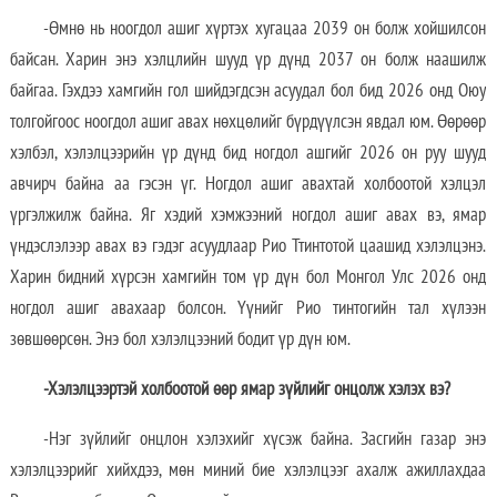
-Өмнө нь ноогдол ашиг хүртэх хугацаа 2039 он болж хойшилсон
байсан. Харин энэ хэлцлийн шууд үр дүнд 2037 он болж наашилж
байгаа. Гэхдээ хамгийн гол шийдэгдсэн асуудал бол бид 2026 онд Оюу
толгойгоос ноогдол ашиг авах нөхцөлийг бүрдүүлсэн явдал юм. Өөрөөр
хэлбэл, хэлэлцээрийн үр дүнд бид ногдол ашгийг 2026 он руу шууд
авчирч байна аа гэсэн үг. Ногдол ашиг авахтай холбоотой хэлцэл
үргэлжилж байна. Яг хэдий хэмжээний ногдол ашиг авах вэ, ямар
үндэслэлээр авах вэ гэдэг асуудлаар Рио Ттинтотой цаашид хэлэлцэнэ.
Харин бидний хүрсэн хамгийн том үр дүн бол Монгол Улс 2026 онд
ногдол ашиг авахаар болсон. Үүнийг Рио тинтогийн тал хүлээн
зөвшөөрсөн. Энэ бол хэлэлцээний бодит үр дүн юм.
-Хэлэлцээртэй холбоотой өөр ямар зүйлийг онцолж хэлэх вэ?
-Нэг зүйлийг онцлон хэлэхийг хүсэж байна. Засгийн газар энэ
хэлэлцээрийг хийхдээ, мөн миний бие хэлэлцээг ахалж ажиллахдаа