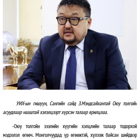
УИХ-ын гишүүн, Сангийн сайд З.Мэндсайхантай Оюу толгойн
асуудлаар нааштай хэлэлцээрт хүрсэн талаар ярилцлаа.
-Оюу толгойн зээлийн хүүгийн хэлцлийн талаар тодорхой
мэдээлэл өгөөч. Монголчуудад үр өгөөжтэй, хүлээж байсан шийдвэр