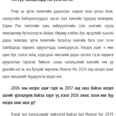
-Учир нь эргэн төлөлтийн дарааллыг харвал олон улсын банк,
санхүүгийн байгууллагуудаас авсан зээл хамгийн түрүүнд төлөгдөнө.
Харин Рио тинтогийн хувь нийлүүлэгчийн зээл хамгийн сүүлд
төлөгдөхөөр бүтэцлэгдсэн байдаг. Өөрөөр хэлбэл, бүх эрсдэлийг хаасны
дараа төлөгдөх, эргэн төлөлтийн баталгаа хамгийн бага зээл гэсэн
тайлбараар хөрөнгө оруулагчдад танилцуулсан. Ногдол ашиг ч мөн
адил бүх зээлээ төлж, алдагдлаа нөхсөний дараа олгоно гэсэн хөрөнгө
оруулалтын гэрээтэй. Тиймээс саяны хэлэлцээний хамгийн том үр
дүнгийн нэг нь энэ бүтцийг өөрчилж, Монгол Улс 2026 онд ногдол ашиг
авах нөхцөлийг бүрдүүлсэн явдал юм.
-2026 оны ногдол ашиг гэдэг нь 2037 онд авах байсан ногдол
ашгийг урагшлуулж байгаа хэрэг үү, эсвэл 2026 оноос эхлэн жил бүр
ногдол ашиг авах уу?
-Хэрэв энэ хэлэлцээрийг хийгээгүй байсан бол Монгол Улс 2039