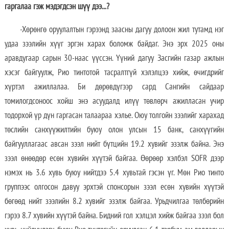
гаргалаа гэж мэдэгдсэн шүү дээ...?
-Хөрөнгө оруулалтын гэрээнд заасны дагуу долоон жил тутамд нэг
удаа зээлийн хүүг эргэн харах боломж байдаг. Энэ эрх 2025 оны
аравдугаар сарын 30-наас үүссэн. Үүний дагуу Засгийн газар ажлын
хэсэг байгуулж, Рио тинтотой тасралтгүй хэлэлцээ хийж, өчигдрийг
хүртэл ажиллалаа. Би дөрөвдүгээр сард Сангийн сайдаар
томилогдсоноос хойш энэ асуудалд илүү төвлөрч ажилласан учир
тодорхой үр дүн гаргасан талаараа хэлье. Оюу толгойн зээлийг харахад
төслийн санхүүжилтийн буюу олон улсын 15 банк, санхүүгийн
байгууллагаас авсан зээл нийт бүтцийн 19.2 хувийг эзэлж байна. Энэ
зээл өнөөдөр есөн хувийн хүүтэй байгаа. Өөрөөр хэлбэл SOFR дээр
нэмэх нь 3.6 хувь буюу нийтдээ 5.4 хувьтай гэсэн үг. Мөн Рио тинто
группээс олгосон давуу эрхтэй спонсорын зээл есөн хувийн хүүтэй
бөгөөд нийт зээлийн 8.2 хувийг эзэлж байгаа. Урьдчилгаа төлбөрийн
гэрээ 8.7 хувийн хүүтэй байна. Бидний гол хэлцэл хийж байгаа зээл бол