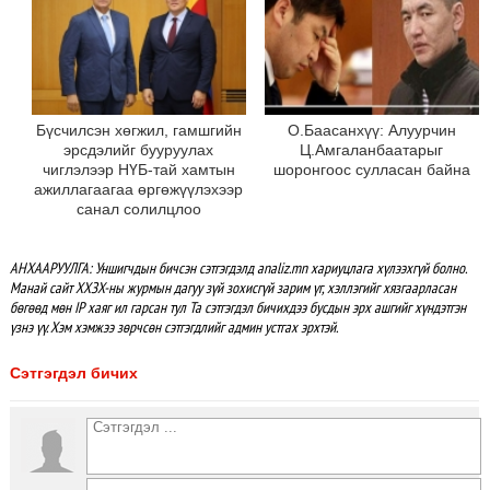
Бүсчилсэн хөгжил, гамшгийн
О.Баасанхүү: Алуурчин
эрсдэлийг бууруулах
Ц.Амгаланбаатарыг
чиглэлээр НҮБ-тай хамтын
шоронгоос сулласан байна
ажиллагаагаа өргөжүүлэхээр
санал солилцлоо
АНХААРУУЛГА: Уншигчдын бичсэн сэтгэгдэлд analiz.mn хариуцлага хүлээхгүй болно.
Манай сайт ХХЗХ-ны журмын дагуу зүй зохисгүй зарим үг, хэллэгийг хязгаарласан
бөгөөд мөн IP хаяг ил гарсан тул Та сэтгэгдэл бичихдээ бусдын эрх ашгийг хүндэтгэн
үзнэ үү. Хэм хэмжээ зөрчсөн сэтгэгдлийг админ устгах эрхтэй.
Сэтгэгдэл бичих