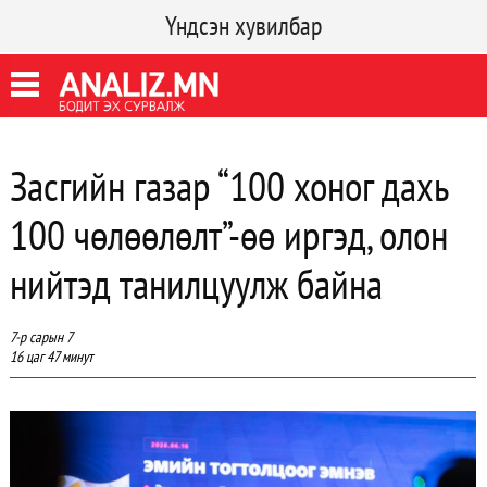
Үндсэн хувилбар
Засгийн газар “100 хоног дахь
100 чөлөөлөлт”-өө иргэд, олон
нийтэд танилцуулж байна
7-р сарын 7
16 цаг 47 минут