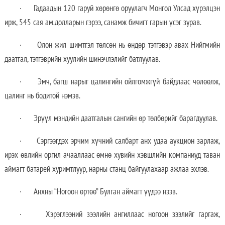
· Гадаадын 120 гаруй хөрөнгө оруулагч Монгол Улсад хүрэлцэн
ирж, 545 сая ам.долларын гэрээ, санамж бичигт гарын үсэг зурав.
· Олон жил шимтгэл төлсөн нь өндөр тэтгэвэр авах Нийгмийн
даатгал, тэтгэврийн хуулийн шинэчлэлийг батлуулав.
· Эмч, багш нарыг цалингийн ойлгомжгүй байдлаас чөлөөлж,
цалинг нь бодитой нэмэв.
· Эрүүл мэндийн даатгалын сангийн өр төлбөрийг барагдуулав.
· Сэргээгдэх эрчим хүчний салбарт анх удаа аукцион зарлаж,
ирэх өвлийн оргил ачааллаас өмнө хувийн хэвшлийн компаниуд таван
аймагт батарей хуримтлуур, нарны станц байгуулахаар ажлаа эхлэв.
· Анхны “Ногоон өртөө” Булган аймагт үүдээ нээв.
· Хэрэглээний зээлийн ангиллаас ногоон зээлийг гаргаж,