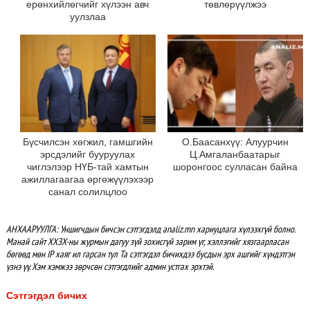
ерөнхийлөгчийг хүлээн авч
төвлөрүүлжээ
уулзлаа
Бүсчилсэн хөгжил, гамшгийн
О.Баасанхүү: Алуурчин
эрсдэлийг бууруулах
Ц.Амгаланбаатарыг
чиглэлээр НҮБ-тай хамтын
шоронгоос сулласан байна
ажиллагаагаа өргөжүүлэхээр
санал солилцлоо
АНХААРУУЛГА: Уншигчдын бичсэн сэтгэгдэлд analiz.mn хариуцлага хүлээхгүй болно.
Манай сайт ХХЗХ-ны журмын дагуу зүй зохисгүй зарим үг, хэллэгийг хязгаарласан
бөгөөд мөн IP хаяг ил гарсан тул Та сэтгэгдэл бичихдээ бусдын эрх ашгийг хүндэтгэн
үзнэ үү. Хэм хэмжээ зөрчсөн сэтгэгдлийг админ устгах эрхтэй.
Сэтгэгдэл бичих