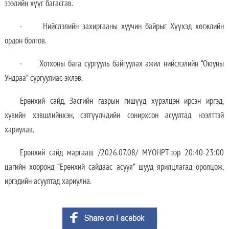
зээлийн хүүг багасгав.
· Нийслэлийн захиргааны хуучин байрыг Хүүхэд хөгжлийн
ордон болгов.
· Хотхоны бага сургууль байгуулах ажил нийслэлийн “Оюуны
Ундраа” сургуулиас эхлэв.
Ерөнхий сайд, Засгийн газрын гишүүд хүрэлцэн ирсэн иргэд,
хувийн хэвшлийнхэн, сэтгүүлчдийн сонирхсон асуултад нээлттэй
хариулав.
Ерөнхий сайд маргааш /2026.07.08/ МҮОНРТ-ээр 20:40-23:00
цагийн хооронд “Ерөнхий сайдаас асууя” шууд ярилцлагад оролцож,
иргэдийн асуултад хариулна.