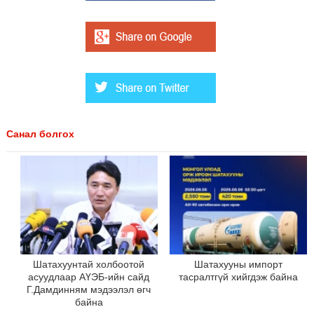
Санал болгох
Шатахуунтай холбоотой
Шатахууны импорт
асуудлаар АҮЭБ-ийн сайд
тасралтгүй хийгдэж байна
Г.Дамдинням мэдээлэл өгч
байна