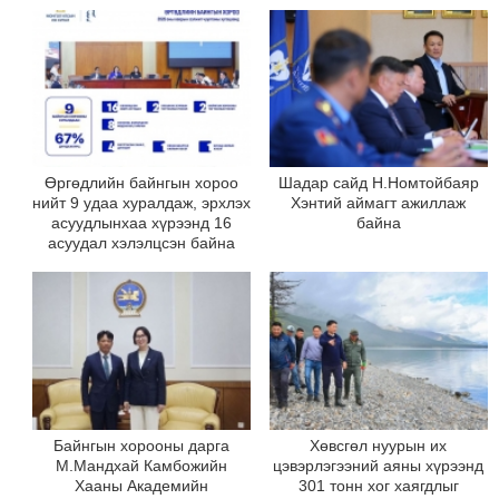
Өргөдлийн байнгын хороо
Шадар сайд Н.Номтойбаяр
нийт 9 удаа хуралдаж, эрхлэх
Хэнтий аймагт ажиллаж
асуудлынхаа хүрээнд 16
байна
асуудал хэлэлцсэн байна
Байнгын хорооны дарга
Хөвсгөл нуурын их
М.Мандхай Камбожийн
цэвэрлэгээний аяны хүрээнд
Хааны Академийн
301 тонн хог хаягдлыг