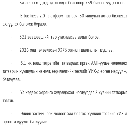
· Бизнесээ мэдэгдээд эхэлдэг болсноор 739 бизнес үүдээ нээв.
· E-business 2.0 платформ нэвтэрч, 30 минутын дотор бизнесээ
эхлүүлэх боломж бүрдэв.
· 321 зөвшөөрлийг гар утаснаасаа авдаг болов.
· 2026 онд төлөвлөсөн 9376 хяналт шалгалтыг цуцлав.
· 3.1 их наяд төгрөгийн татвараас иргэн, ААН-үүдээ чөлөөлөх
татварын хуулиудын нэмэлт, өөрчлөлтийн төслийг УИХ-д өргөн мэдүүлж,
батлуулав.
· Үл хөдлөх хөрөнгө худалдахад ногдуулдаг 2 хувийн татварыг
тэглэв.
· Эдийн засгийн эрх чөлөөг бий болгох хуулийн төслийг УИХ-д
өргөн мэдүүлж, батлуулав.