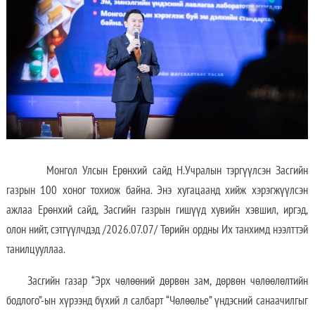
Монгол Улсын Ерөнхий сайд Н.Учралын тэргүүлсэн Засгийн
газрын 100 хоног тохиож байна. Энэ хугацаанд хийж хэрэгжүүлсэн
ажлаа Ерөнхий сайд, Засгийн газрын гишүүд хувийн хэвшил, иргэд,
олон нийт, сэтгүүлчдэд /2026.07.07/ Төрийн ордны Их танхимд нээлттэй
танилцууллаа.
Засгийн газар “Эрх чөлөөний дөрвөн зам, дөрвөн чөлөөлөлтийн
бодлого”-ын хүрээнд бүхий л салбарт “Чөлөөлье” үндэсний санаачилгыг