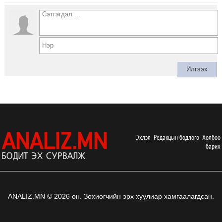
Эхлэл
Редакцын бодлого
Холбоо
барих
ANALIZ.MN © 2026 он. Зохиогчийн эрх хуулиар хамгаалагдсан.