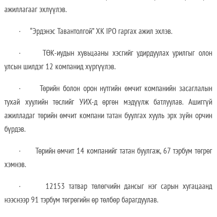
ажиллагааг эхлүүлэв.
· “Эрдэнэс Тавантолгой” ХК IPO гаргах ажил эхлэв.
· ТӨК-иудын хувьцааны хэсгийг удирдуулах урилгыг олон
улсын шилдэг 12 компанид хүргүүлэв.
· Төрийн болон орон нутгийн өмчит компанийн засаглалын
тухай хуулийн төслийг УИХ-д өргөн мэдүүлж батлуулав. Ашиггүй
ажилладаг төрийн өмчит компани татан буулгах хууль эрх зүйн орчин
бүрдэв.
· Төрийн өмчит 14 компанийг татан буулгаж, 67 тэрбум төгрөг
хэмнэв.
· 12153 татвар төлөгчийн дансыг нэг сарын хугацаанд
нээснээр 91 тэрбум төгрөгийн өр төлбөр барагдуулав.