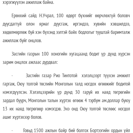
хэрэгжүүлэн ажиллаж байна.
Ерөнхий сайд Н.Учрал, 100 өдөрт бүхнийг өөрчлөхгүй боловч
дуусдаггүй олон яриаг дуусгаж, иргэндээ, хувийн хэвшилдээ,
хөдөлмөрлөж буй хэн бүхэнд ээлтэй байх бодлогыг тууштай баримталж
ажиллаж буйг онцлов.
Засгийн газрын 100 хоногийн хугацаанд бодит үр дүнд хүрсэн
зарим онцлох ажлаас дурдвал:
· Засгийн газар Рио Тинтотой хэлэлцээрт түүхэн амжилт
гаргаж, Оюу толгой төслийн Монголын талд ногдох өгөөжийг бодитой
нэмэгдүүлсэн. Хэлэлцээрийн үр дүнд 30 гаруй их наяд төгрөгийн
зардал буурч, Монголын талын хүртэх өгөөж 4 тэрбум ам.доллар буюу
13 их наяд төгрөгөөр нэмэгдэв. Энэ онд Оюу толгой төслөөс ногдол
ашиг хүртэхээр болов.
· Говьд 1500 ажлын байр бий болгох Бортээгийн ордын үйл