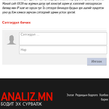
Манай сайт ХХЗХ-ны журмын дагуу зүй зохисгүй зарим үг, хэллэгийг хязгаарласан
бөгөөд мөн IP хаяг ил гарсан тул Та сэтгэгдэл бичихдээ бусдын эрх ашгийг хүндэтгэн
үзнэ үү. Хэм хэмжээ зөрчсөн сэтгэгдлийг админ устгах эрхтэй.
Сэтгэгдэл бичих
Эхлэл
Редакцын бодлого
Холбоо
барих