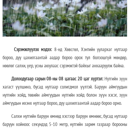
Сэрэмжлүүлэх мэдээ:
8-нд Хөвсгөл, Хэнтийн уулархаг нутгаар
бороо, дуу цахилгаантай аадар бороо орох тул болзошгүй мөндөр,
нөөлөг салхи, үер, усны аюулаас сэрэмжтэй байхыг анхааруулж байна.
Долоодугаар сарын 08-ны 08 цагаас 20 цаг хүртэл:
Нутгийн зүүн
хагаст үүлшинэ, бусад нутгаар солигдмол үүлтэй. Баруун аймгуудын
нутгийн хойд, төвийн аймгуудын нутгийн хойд болон зүүн хэсэг, зүүн
аймгуудын ихэнх нутгаар бороо, дуу цахилгаантай аадар бороо орно.
Салхи нутгийн баруун өмнөд хэсгээр баруун өмнөөс, бусад нутгаар
баруун хойноос секундэд 5-10 метр, нутгийн зарим газраар борооны