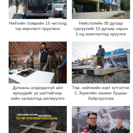
Нийтийн тээврийн 15 чиглэлд
Нийслэлийн 30 дугаар
түр өөрчлөлт оруулжээ
сургуулийг 10 дугаар сарын
1-нд ашиглалтад оруулна
Дулааны алдагдалгүй айл
Төр, нийгмийн нэрт зүтгэлтэн
өрхүүдийг үе шаттайгаар
С.Зоригийн хөшөөг буцаан
хийн халаалтад шилжүүлнэ
байрлууллаа