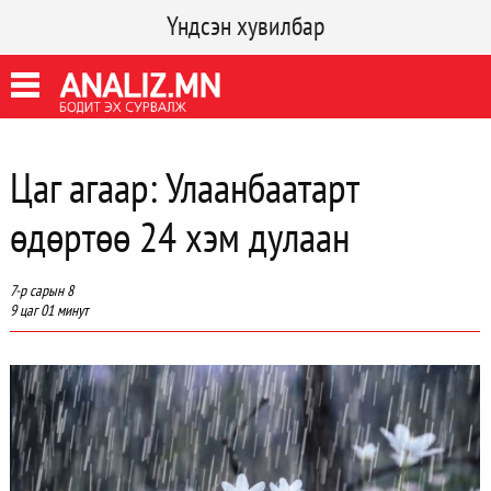
Үндсэн хувилбар
Цаг агаар: Улаанбаатарт
өдөртөө 24 хэм дулаан
7-р сарын 8
9 цаг 01 минут