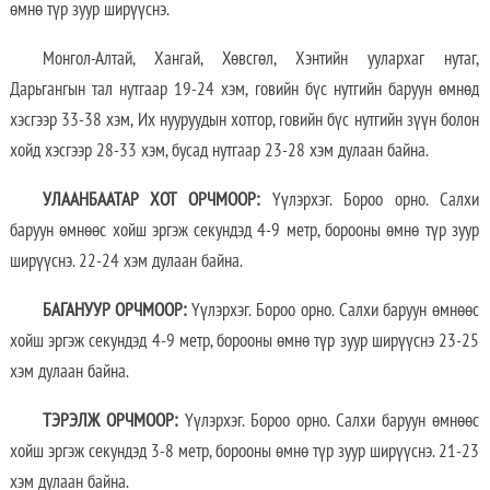
өмнө түр зуур ширүүснэ.
Монгол-Алтай, Хангай, Хөвсгөл, Хэнтийн уулархаг нутаг,
Дарьгангын тал нутгаар 19-24 хэм, говийн бүс нутгийн баруун өмнөд
хэсгээр 33-38 хэм, Их нууруудын хотгор, говийн бүс нутгийн зүүн болон
хойд хэсгээр 28-33 хэм, бусад нутгаар 23-28 хэм дулаан байна.
УЛААНБААТАР ХОТ ОРЧМООР:
Үүлэрхэг. Бороо орно. Салхи
баруун өмнөөс хойш эргэж секундэд 4-9 метр, борооны өмнө түр зуур
ширүүснэ. 22-24 хэм дулаан байна.
БАГАНУУР ОРЧМООР:
Үүлэрхэг. Бороо орно. Салхи баруун өмнөөс
хойш эргэж секундэд 4-9 метр, борооны өмнө түр зуур ширүүснэ 23-25
хэм дулаан байна.
ТЭРЭЛЖ ОРЧМООР:
Үүлэрхэг. Бороо орно. Салхи баруун өмнөөс
хойш эргэж секундэд 3-8 метр, борооны өмнө түр зуур ширүүснэ. 21-23
хэм дулаан байна.