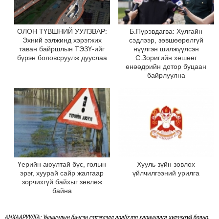
ОЛОН ТҮВШНИЙ УУЛЗВАР:
Б.Пүрэвдагва: Хулгайн
Эхний ээлжинд хэрэгжих
сэдлээр, зөвшөөрөлгүй
таван байршлын ТЭЗҮ-ийг
нүүлгэн шилжүүлсэн
бүрэн боловсруулж дууслаа
С.Зоригийн хөшөөг
өнөөдрийн дотор буцаан
байрлуулна
Үерийн аюултай бүс, голын
Хууль зүйн зөвлөх
эрэг, хуурай сайр жалгаар
үйлчилгээний урилга
зорчихгүй байхыг зөвлөж
байна
АНХААРУУЛГА: Уншигчдын бичсэн сэтгэгдэлд analiz.mn хариуцлага хүлээхгүй болно.