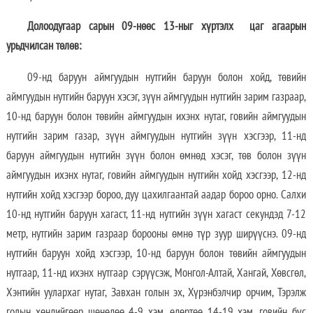
Долоодугаар сарын 09-нөөс
13-ныг хүртэлх
цаг агаарын
урьдчилсан төлөв:
09-нд баруун аймгуудын нутгийн баруун болон хойд, төвийн
аймгуудын нутгийн баруун хэсэг, зүүн аймгуудын нутгийн зарим газраар,
10-нд баруун болон төвийн аймгуудын ихэнх нутаг, говийн аймгуудын
нутгийн зарим газар, зүүн аймгуудын нутгийн зүүн хэсгээр, 11-нд
баруун аймгуудын нутгийн зүүн болон өмнөд хэсэг, төв болон зүүн
аймгуудын ихэнх нутаг, говийн аймгуудын нутгийн хойд хэсгээр, 12-нд
нутгийн хойд хэсгээр бороо, дуу цахилгаантай аадар бороо орно. Салхи
10-нд нутгийн баруун хагаст, 11-нд нутгийн зүүн хагаст секундэд 7-12
метр, нутгийн зарим газраар борооны өмнө түр зуур ширүүснэ. 09-нд
нутгийн баруун хойд хэсгээр, 10-нд баруун болон төвийн аймгуудын
нутгаар, 11-нд ихэнх нутгаар сэрүүсэж, Монгол-Алтай, Хангай, Хөвсгөл,
Хэнтийн уулархаг нутаг, Завхан голын эх, Хүрэнбэлчир орчим, Тэрэлж
голын хөндийгөөр шөнөдөө 4-9 хэм, өдөртөө 14-19 хэм, говийн бүс