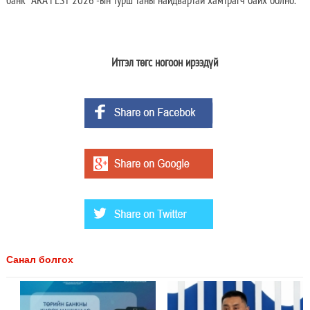
Итгэл төгс ногоон ирээдүй
Санал болгох