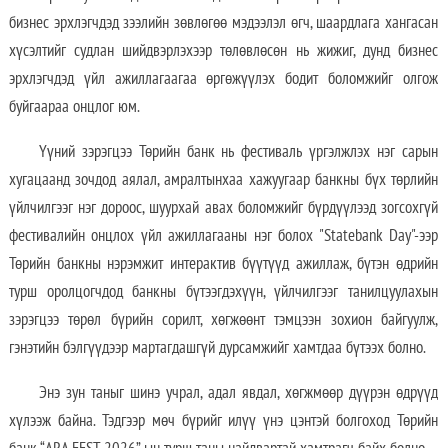
бизнес эрхлэгчдэд зээлийн зөвлөгөө мэдээлэл өгч, шаардлага хангасан
хүсэлтийг судлан шийдвэрлэхээр төлөвлөсөн нь жижиг, дунд бизнес
эрхлэгчдэд үйл ажиллагаагаа өргөжүүлэх бодит боломжийг олгож
буйгаараа онцлог юм.
Үүний зэрэгцээ Төрийн банк нь фестиваль үргэлжлэх нэг сарын
хугацаанд зочдод аялал, амралтынхаа хажуугаар банкны бүх төрлийн
үйлчилгээг нэг дороос, шуурхай авах боломжийг бүрдүүлээд зогсохгүй
фестивалийн онцлох үйл ажиллагааны нэг болох "Statebank Day"-ээр
Төрийн банкны нэрэмжит интерактив бүүтүүд ажиллаж, бүтэн өдрийн
турш оролцогчдод банкны бүтээгдэхүүн, үйлчилгээг танилцуулахын
зэрэгцээ төрөл бүрийн сорилт, хөгжөөнт тэмцээн зохион байгуулж,
гэнэтийн бэлгүүдээр мартагдашгүй дурсамжийг хамтдаа бүтээх болно.
Энэ зун таныг шинэ учрал, адал явдал, хөгжмөөр дүүрэн өдрүүд
хүлээж байна. Тэдгээр мөч бүрийг илүү үнэ цэнтэй болгоход Төрийн
банк “ARA FEST 2026”-ын турш таны найдвартай хамтрагч байх болно.