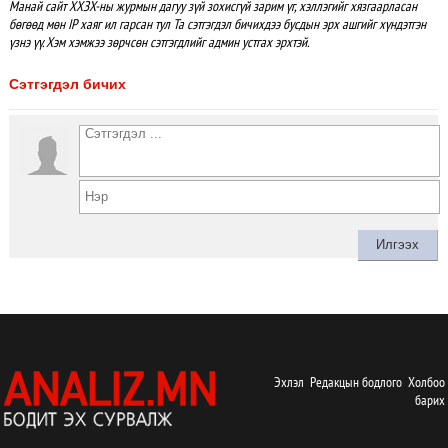
Манай сайт ХХЗХ-ны журмын дагуу зүй зохисгүй зарим үг, хэллэгийг хязгаарласан
бөгөөд мөн IP хаяг ил гарсан тул Та сэтгэгдэл бичихдээ бусдын эрх ашгийг хүндэтгэн
үзнэ үү. Хэм хэмжээ зөрчсөн сэтгэгдлийг админ устгах эрхтэй.
Сэтгэгдэл бичих
Эхлэл
Редакцын бодлого
Холбоо
барих