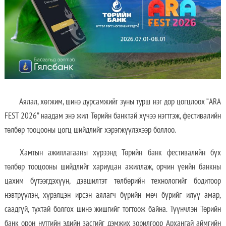
Аялал, хөгжим, шинэ дурсамжийг зуны турш нэг дор цогцлоох “ARA
FEST 2026” наадам энэ жил Төрийн банктай хүчээ нэгтгэж, фестивалийн
төлбөр тооцооны цогц шийдлийг хэрэгжүүлэхээр боллоо.
Хамтын ажиллагааны хүрээнд Төрийн банк фестивалийн бүх
төлбөр тооцооны шийдлийг хариуцан ажиллаж, орчин үеийн банкны
цахим бүтээгдэхүүн, дэвшилтэт төлбөрийн технологийг бодитоор
нэвтрүүлэн, хүрэлцэн ирсэн аялагч бүрийн мөч бүрийг илүү амар,
саадгүй, тухтай болгох шинэ жишгийг тогтоож байна. Түүнчлэн Төрийн
банк орон нутгийн эдийн засгийг дэмжих зорилгоор Архангай аймгийн