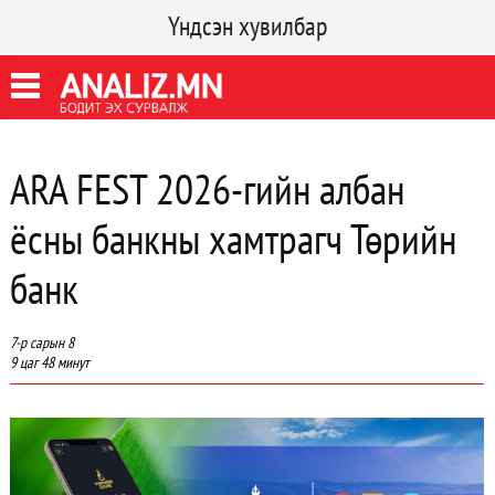
Үндсэн хувилбар
ARA FEST 2026-гийн албан
ёсны банкны хамтрагч Төрийн
банк
7-р сарын 8
9 цаг 48 минут