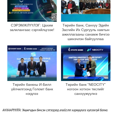
СЭРЭМЖЛҮҮЛЭГ: Цахим
Төрийн банк, Санхүү Эдийн
залилангаас сэргийлцгээе!
Засгийн Их Сургууль хамтын
ажиллагааны санамж бичгээ
шинэчлэн байгууллаа
Төрийн банкны И-Билл
Төрийн банк “NEOCITY”
үйлчилгээнд Голомт банк
ногоон хотхон төслийг
нэгдлээ
санхүүжүүлнэ
АНХААРУУЛГА: Уншигчдын бичсэн сэтгэгдэлд analiz.mn хариуцлага хүлээхгүй болно.