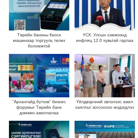
Төрийн банкны Киоск
ҮСХ: Улсын хэмжээнд
машинаар торгууль төлөх
инфляц 12.0 хувьтай гарлаа
боломжтой
“Архангайд бүтээв” бизнес
Үйлдвэрчний эвлэлээс ажил
форумыг Төрийн банк
хаялтыг зогсоохоо мэдэгдлээ
дэмжин ажиллалаа