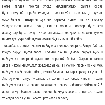
Нөгөө талдаа Монгол Улсад үйлдвэрлэгдэж байгаа бараа
бүтээгдэхүүнийг төрийн худалдан авалтын үйл ажиллагаанд оруулах
одоо байгаа Тендерийн хуулийн хүрээнд монгол малын арьсаар
үйлдвэрлэсэн ажлын гутал, монгол хонины ноосоор бүтээгдсэн
даавуугаар бүтээгдэхүүн худалдан авахад зориулж тендерийн хуульд
цахим дэлгүүрт байршуулах ажлыг бид амжилттай хийсэн.
Улаанбаатар хотод махны нийлүүлэлт өдрөөс өдөрт сайжирч байгаа.
Гэхдээ баруун бүсэд гарсан шүлхий өвчний улмаас баруун бүсийн
нийлүүлэлт тодорхой хугацаанд хориотой байгаа. Харин наадмын
дараа махны нийлүүлэлт жигдрээд явна. Төв суурин газрын махны үнэ,
нийлүүлэлтийг тухайн аймаг, сумын Засаг дарга нар хариуцах хуультай.
Энэ хуулийн дагуу Улаанбаатар хотын ирэх өвөл, хаврын махны
нийлүүлэлтэд хотын захиргаа анхаарч, өмнө нь бэлтгэж байснаас 2-3
дахин илүүг бэлтгэх ажлыг зохион байгуулж эхэлсэн. Тиймээс махны
хомсдол болон үнийн өсөлт ирэх хавар гарахгүй.