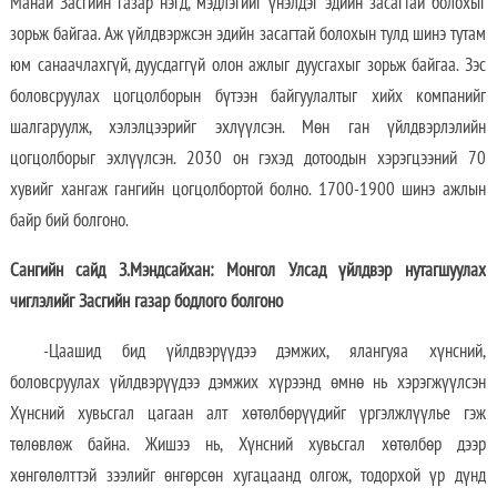
Манай Засгийн газар нэгд, мэдлэгийг үнэлдэг эдийн засагтай болохыг
зорьж байгаа. Аж үйлдвэржсэн эдийн засагтай болохын тулд шинэ тутам
юм санаачлахгүй, дуусдаггүй олон ажлыг дуусгахыг зорьж байгаа. Зэс
боловсруулах цогцолборын бүтээн байгуулалтыг хийх компанийг
шалгаруулж, хэлэлцээрийг эхлүүлсэн. Мөн ган үйлдвэрлэлийн
цогцолборыг эхлүүлсэн. 2030 он гэхэд дотоодын хэрэгцээний 70
хувийг хангаж гангийн цогцолбортой болно. 1700-1900 шинэ ажлын
байр бий болгоно.
Сангийн сайд З.Мэндсайхан: Монгол Улсад үйлдвэр нутагшуулах
чиглэлийг Засгийн газар бодлого болгоно
-Цаашид бид үйлдвэрүүдээ дэмжих, ялангуяа хүнсний,
боловсруулах үйлдвэрүүдээ дэмжих хүрээнд өмнө нь хэрэгжүүлсэн
Хүнсний хувьсгал цагаан алт хөтөлбөрүүдийг үргэлжлүүлье гэж
төлөвлөж байна. Жишээ нь, Хүнсний хувьсгал хөтөлбөр дээр
хөнгөлөлттэй зээлийг өнгөрсөн хугацаанд олгож, тодорхой үр дүнд