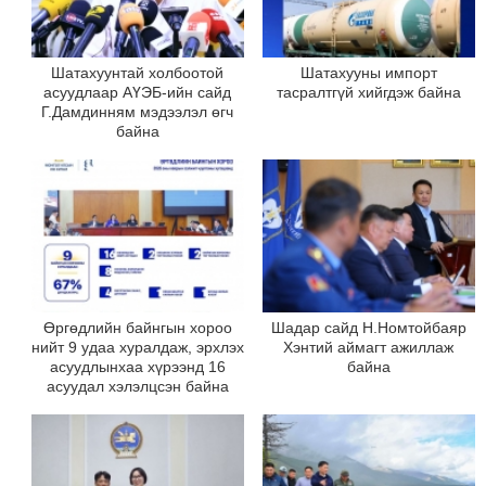
Шатахуунтай холбоотой
Шатахууны импорт
асуудлаар АҮЭБ-ийн сайд
тасралтгүй хийгдэж байна
Г.Дамдинням мэдээлэл өгч
байна
Өргөдлийн байнгын хороо
Шадар сайд Н.Номтойбаяр
нийт 9 удаа хуралдаж, эрхлэх
Хэнтий аймагт ажиллаж
асуудлынхаа хүрээнд 16
байна
асуудал хэлэлцсэн байна