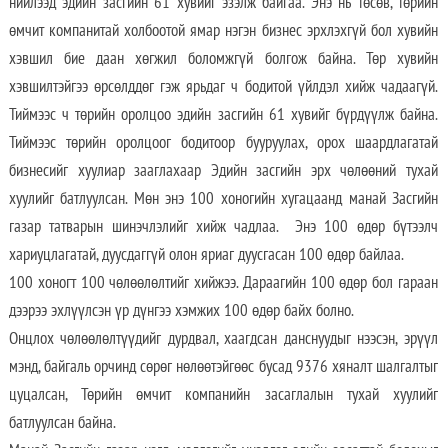
нийлээд эдийн засгийн 61 хувийг эзэлж байгаа. Энэ нь төсөв, төрийн
өмчит компанитай холбоотой ямар нэгэн бизнес эрхлэхгүй бол хувийн
хэвшил бие даан хөгжил боломжгүй болгож байна. Төр хувийн
хэвшилтэйгээ өрсөлддөг гэж ярьдаг ч бодитой үйлдэл хийж чадаагүй.
Тиймээс ч төрийн оролцоо эдийн засгийн 61 хувийг бүрдүүлж байна.
Тиймээс төрийн оролцоог бодитоор бууруулах, орох шаардлагатай
бизнесийг хуулиар зааглахаар Эдийн засгийн эрх чөлөөний тухай
хуулийг батлуулсан. Мөн энэ 100 хоногийн хугацаанд манай Засгийн
газар татварын шинэчлэлийг хийж чадлаа. Энэ 100 өдөр бүтээлч
хариуцлагатай, дуусдаггүй олон яриаг дуусгасан 100 өдөр байлаа.
100 хоногт 100 чөлөөлөлтийг хийжээ. Дараагийн 100 өдөр бол гараан
дээрээ эхлүүлсэн үр дүнгээ хэмжих 100 өдөр байх болно.
Онцлох чөлөөлөлтүүдийг дурдвал, хаагдсан данснуудыг нээсэн, эрүүл
мэнд, байгаль орчинд сөрөг нөлөөтэйгөөс бусад 9376 хяналт шалгалтыг
цуцалсан, Төрийн өмчит компанийн засаглалын тухай хуулийг
батлуулсан байна.