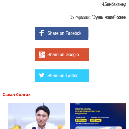
Ч.Бямбахажид
Эх сурвалж:
"Зууны мэдээ" сонин
Санал болгох