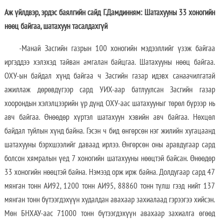
Аж үйлдвэр, эрдэс баялгийн сайд Г.Дамдинням: Шатахууны 33 хоногийн
нөөц байгаа, шатахуун тасалдахгүй
-Манай Засгийн газрын 100 хоногийн мэдээллийг үзэж байгаа
иргэддээ хэлэхэд тайван амгалан байцгаа. Шатахууны нөөц байгаа.
ОХУ-ын байдал хүнд байгаа ч Засгийн газар идэвх санаачилгатай
ажиллаж дөрөвдүгээр сард УИХ-аар батлуулсан Засгийн газар
хоорондын хэлэлцээрийн үр дүнд ОХУ-аас шатахууныг төрөл бүрээр нь
авч байгаа. Өнөөдөр хүртэл шатахуун хэвийн авч байгаа. Нөхцөл
байдал туйлын хүнд байна. Гэсэн ч бид өнгөрсөн нэг жилийн хугацаанд
шатахууны бэрхшээлийг даваад ирлээ. Өнгөрсөн оны аравдугаар сард
болсон хямралын үед 7 хоногийн шатахууны нөөцтэй байсан. Өнөөдөр
33 хоногийн нөөцтэй байна. Нэмээд орж ирж байна. Долдугаар сард 47
мянган тонн АИ92, 1200 тонн АИ95, 88860 тонн түлш гээд нийт 137
мянган тонн бүтээгдэхүүн худалдан авахаар захиалаад гэрээгээ хийсэн.
Мөн БНХАУ-аас 71000 тонн бүтээгдэхүүн авахаар захиалга өгөөд