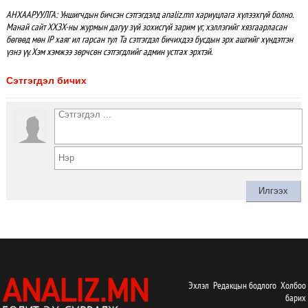
АНХААРУУЛГА: Уншигчдын бичсэн сэтгэгдэлд analiz.mn хариуцлага хүлээхгүй болно.
Манай сайт ХХЗХ-ны журмын дагуу зүй зохисгүй зарим үг, хэллэгийг хязгаарласан
бөгөөд мөн IP хаяг ил гарсан тул Та сэтгэгдэл бичихдээ бусдын эрх ашгийг хүндэтгэн
үзнэ үү. Хэм хэмжээ зөрчсөн сэтгэгдлийг админ устгах эрхтэй.
Сэтгэгдэл бичих
Эхлэл
Редакцын бодлого
Холбоо
барих