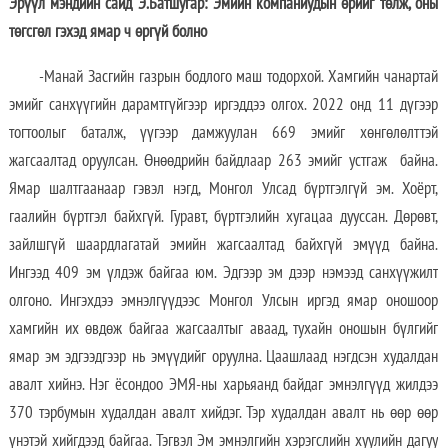
Эрүүл мэндийн сайд Э.Батшугар: Эмийн компаниудын өрийг төлж, оны
төгсгөл гэхэд ямар ч өргүй болно
-Манай Засгийн газрын бодлого маш тодорхой. Хамгийн чанартай
эмийг санхүүгийн дарамтгүйгээр иргэддээ олгох. 2022 онд 11 дүгээр
тогтоолыг баталж, үүгээр дамжуулан 669 эмийг хөнгөлөлттэй
жагсаалтад оруулсан. Өнөөдрийн байдлаар 263 эмийг устгаж байна.
Ямар шалтгаанаар гэвэл нэгд, Монгол Улсад бүртгэлгүй эм. Хоёрт,
гаалийн бүртгэл байхгүй. Гуравт, бүртгэлийн хугацаа дууссан. Дөрөвт,
зайлшгүй шаардлагатай эмийн жагсаалтад байхгүй эмүүд байна.
Ингээд 409 эм үлдэж байгаа юм. Эдгээр эм дээр нэмээд санхүүжилт
олгоно. Ингэхдээ эмнэлгүүдээс Монгол Улсын иргэд ямар оношоор
хамгийн их өвдөж байгаа жагсаалтыг аваад, тухайн оношын бүлгийг
ямар эм эдгээдгээр нь эмүүдийг оруулна. Цаашлаад нэгдсэн худалдан
авалт хийнэ. Нэг ёсондоо ЭМЯ-ны харьяанд байдаг эмнэлгүүд жилдээ
370 тэрбумын худалдан авалт хийдэг. Тэр худалдан авалт нь өөр өөр
үнэтэй хийгдээд байгаа. Тэгвэл Эм эмнэлгийн хэрэгслийн хуулийн дагуу