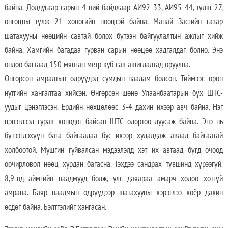
байна. Долдугаар сарын 4-ний байдлаар АИ92 33, АИ95 44, түлш 27,
онгоцны түлж 21 хоногийн нөөцтэй байна. Манай Засгийн газар
шатахууны нөөцийн савтай болох бүтээн байгуулалтын ажлыг хийж
байна. Хамгийн багадаа гурван сарын нөөцөө хадгалдаг болно. Энэ
ондоо багтаад 150 мянган метр куб сав ашиглалтад оруулна.
Өнгөрсөн амралтын өдрүүдэд сумдын наадам болсон. Тиймээс орон
нутгийн хангалтаа хийсэн. Өнгөрсөн шөнө Улаанбаатарын бүх ШТС-
уудыг цэнэглэсэн. Ердийн нөхцөлөөс 3-4 дахин ихээр авч байна. Нэг
цэнэглээд гурав хонодог байсан ШТС өдөртөө дуусаж байна. Энэ нь
бүтээгдэхүүн бага байгаадаа бус ихээр худалдаж аваад байгаатай
холбоотой. Мушгин гуйвалсан мэдээлэлд хэт их автаад бүгд очоод
оочирловол нөөц хурдан багасна. Гэхдээ сандрах түвшинд хүрээгүй.
8,9-нд аймгийн наадмууд болж, улс даяараа амарч хөдөө хотгүй
амрана. Баяр наадмын өдрүүдээр шатахууны хэрэглээ хоёр дахин
өсдөг байна. Бэлтгэлийг хангасан.