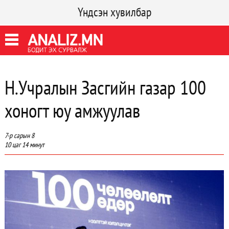
Үндсэн хувилбар
Н.Учралын Засгийн газар 100
хоногт юу амжуулав
7-р сарын 8
10 цаг 14 минут