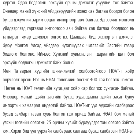
хүрсэн. Одоо бодлогын эрхзүйн орчны дэмжлэг үзүүлье гэж байгаа.
Өнөөдөр манай хүнсний үйлдвэрүүдийн ихэнх сав баглаа боодол болон
бүтээгдэхүүний зарим орцыг импортоор авч байгаа. Эдгээрийг монголд
үйлдвэрлээд гаргавал импортоор авч байгаа сав баглаа боодлоос нь
татварын ямар дэмжлэг олгох вэ. Цаашдаа бид экспортын дэмжлэг
буюу Монгол Улсад үйлдвэр нутагшуулах чиглэлийг Засгийн газар
бодлого болгоно. Иймээс Хүнсний хувьсгалын дараагийн шат бол
эрхзүйн бодлогын дэмжлэг байх болно.
Мөн Татварын хуулийн шинэчлэлтэй холбоотойгоор НӨАТ-т хоёр
өөрчлөлт орсон. Нэг нь НӨАТ төлөгчийн босгыг 400 сая болгож нэмсэн.
Нөгөө нь НӨАТ төлөгчийн хугацааг хоёр сар болгож сунгасан байгаа.
Өнөөдөр манай эдийн засгийн бүтэц худалдааны эдийн засаг буюу
импортын хамаарал өндөртэй байгаа. НӨАТ-ыг уул уурхайн салбараас
бусад салбарт таван хувь болгон гэж яриад байгаа. НӨАТ бол манай
улсын төсвийн орлогын 25 орчим хувийг бүрдүүлдэг том орлого байгаа
юм. Хэрэв бид уул уурхайн салбараас салгаад бусад салбарын НӨАТ-ыг