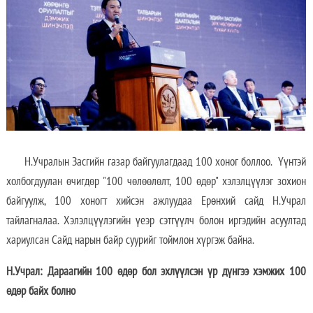
Н.Учралын Засгийн газар байгуулагдаад 100 хоног боллоо. Үүнтэй
холбогдуулан өчигдөр "100 чөлөөлөлт, 100 өдөр" хэлэлцүүлэг зохион
байгуулж, 100 хоногт хийсэн ажлуудаа Ерөнхий сайд Н.Учрал
тайлагналаа. Хэлэлцүүлэгийн үеэр сэтгүүлч болон иргэдийн асуултад
хариулсан Сайд нарын байр суурийг тоймлон хүргэж байна.
Н.Учрал: Дараагийн 100 өдөр бол эхлүүлсэн үр дүнгээ хэмжих 100
өдөр байх болно