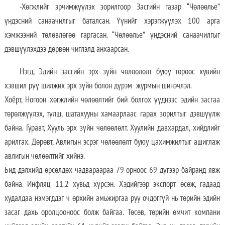
-Хөгжлийг эрчимжүүлэх зорилгоор Засгийн газар “Чөлөөлье”
үндэсний санаачилгыг баталсан. Үүнийг хэрэгжүүлэх 100 арга
хэмжээний төлөвлөгөө гаргасан. “Чөлөөлье” үндэсний санаачилгыг
дэвшүүлэхдээ дөрвөн чиглэлд анхаарсан.
Нэгд, Эдийн засгийн эрх зүйн чөлөөлөлт буюу төрөөс хувийн
хэвшил рүү шилжих эрх зүйн болон дүрэм журмын шинэчлэл.
Хоёрт, Ногоон хөгжлийн чөлөөлтийг бий болгох үүднээс эдийн засгаа
төрөлжүүлэх, түлш, шатахууны хамаарлаас гарах зорилтыг дэвшүүлж
байна. Гуравт, Хууль эрх зүйн чөлөөлөлт. Хуулийн давхардал, хийдлийг
арилгах. Дөрөвт, Авлигын эсрэг чөлөөлөлт буюу цахимжилтыг ашиглаж
авлигын чөлөөлтийг хийнэ.
Бид дэлхийд өрсөлдөх чадвараараа 79 орноос 69 дүгээр байранд явж
байна. Инфляц 11.2 хувьд хүрсэн. Хэдийгээр экспорт өсөж, гадаад
худалдаа нэмэгддэг ч өрхийн амьжиргаа руу очдоггүй нь төрийн эдийн
засаг дахь оролцооноос болж байгаа. Төсөв, төрийн өмчит компани