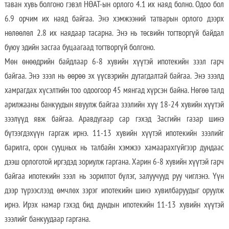
таван хувь болгоно гэвэл НӨАТ-ын орлого 4.1 их наяд болно. Одоо бол
6.9 орчим их наяд байгаа. Энэ хэмжээний татварын орлого дээрх
нөлөөлөл 2.8 их наядаар тасарна. Энэ нь төсвийн тогтворгүй байдал
буюу эдийн засгаа буцаагаад тогтворгүй болгоно.
Мөн өнөөдрийн байдлаар 6-8 хувийн хүүтэй ипотекийн зээл гарч
байгаа. Энэ зээл нь өөрөө эх үүсвэрийн дутагдалтай байгаа. Энэ зээлд
хамрагдах хүсэлтийн тоо одоогоор 45 мянгад хүрсэн байна. Нөгөө талд
арилжааны банкуудын явуулж байгаа зээлийн хүү 18-24 хувийн хүүтэй
зээлүүд явж байгаа. Аравдугаар сар гэхэд Засгийн газар шинэ
бүтээгдэхүүн гаргаж ирнэ. 11-13 хувийн хүүтэй ипотекийн зээлийг
барилга, орон сууцных нь талбайн хэмжээ хамаарахгүйгээр дундаас
дээш орлоготой иргэдэд зориулж гаргана. Харин 6-8 хувийн хүүтэй гарч
байгаа ипотекийн зээл нь зорилтот бүлэг, залуучууд руу чиглэнэ. Үүн
дээр түрээслээд өмчлөх зэрэг ипотекийн шинэ хувилбаруудыг оруулж
ирнэ. Ирэх намар гэхэд бид дундын ипотекийн 11-13 хувийн хүүтэй
зээлийг банкуудаар гаргана.