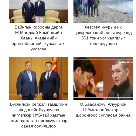
Байнгын хорооны дарга
Хөвсгөл нуурын их
М.Мандхай Камбожийн
цэвэрлэгээний аяны хүрээнд
Хааны Академийн
301 тонн хог хаягдлыг
ерөнхийлөгчийг хүлээн авч
төвлөрүүлжээ
уулзлаа
Бүсчилсэн хөгжил, гамшгийн
О.Баасанхүү: Алуурчин
эрсдэлийг бууруулах
Ц.Амгаланбаатарыг
чиглэлээр НҮБ-тай хамтын
шоронгоос сулласан байна
ажиллагаагаа өргөжүүлэхээр
санал солилцлоо