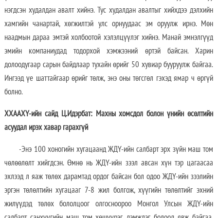
нэгдсэн худалдан авалт хийнэ. Тус худалдан авалтыг хийхдээ дэлхийн
хамгийн чанартай, хөгжилтэй улс орнуудаас эм оруулж ирнэ. Мөн
наадмын дараа эмтэй холбоотой хэлэлцүүлэг хийнэ. Манай эмнэлгүүд
эмийн компаниудад тодорхой хэмжээний өртэй байсан. Харин
долоодугаар сарын байдлаар тухайн өрийг 50 хувиар бууруулж байгаа.
Ингээд үе шаттайгаар өрийг төлж, энэ оны төгсгөл гэхэд ямар ч өргүй
болно.
ХХААХҮ-ийн сайд Ц.Идэрбат: Махны хомсдол болон үнийн өсөлтийн
асуудал ирэх хавар гарахгүй
-Энэ 100 хоногийн хугацаанд ЖДҮ-ийн салбарт эрх зүйн маш том
чөлөөлөлт хийгдсэн. Өмнө нь ЖДҮ-ийн зээл авсан хүн тэр цагаасаа
эхлээд л яаж төлөх дарамтад ордог байсан бол одоо ЖДҮ-ийн зээлийн
эргэн төлөлтийн хугацааг 7-8 жил болгож, хүүгийн төлөлтийг эхний
жилүүдэд төлөх бололцоог олгосноороо Монгол Улсын ЖДҮ-ийн
салбарт санхүүгийн маш том хөшүүрэг, дэмжлэг болоод явж байгаа.