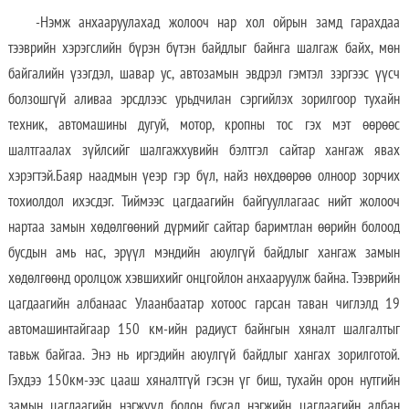
-Нэмж анхааруулахад жолооч нар хол ойрын замд гарахдаа
тээврийн хэрэгслийн бүрэн бүтэн байдлыг байнга шалгаж байх, мөн
байгалийн үзэгдэл, шавар ус, автозамын эвдрэл гэмтэл зэргээс үүсч
болзошгүй аливаа эрсдлээс урьдчилан сэргийлэх зорилгоор тухайн
техник, автомашины дугуй, мотор, кропны тос гэх мэт өөрөөс
шалтгаалах зүйлсийг шалгажхувийн бэлтгэл сайтар хангаж явах
хэрэгтэй.Баяр наадмын үеэр гэр бүл, найз нөхдөөрөө олноор зорчих
тохиолдол ихэсдэг. Тиймээс цагдаагийн байгууллагаас нийт жолооч
нартаа замын хөдөлгөөний дүрмийг сайтар баримтлан өөрийн болоод
бусдын амь нас, эрүүл мэндийн аюулгүй байдлыг хангаж замын
хөдөлгөөнд оролцож хэвшихийг онцгойлон анхааруулж байна. Тээврийн
цагдаагийн албанаас Улаанбаатар хотоос гарсан таван чиглэлд 19
автомашинтайгаар 150 км-ийн радиуст байнгын хяналт шалгалтыг
тавьж байгаа. Энэ нь иргэдийн аюулгүй байдлыг хангах зорилготой.
Гэхдээ 150км-ээс цааш хяналтгүй гэсэн үг биш, тухайн орон нутгийн
замын цагдаагийн нэгжүүд болон бусад нэгжийн цагдаагийн албан