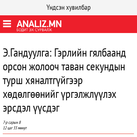
Үндсэн хувилбар
Э.Гандуулга: Гэрлийн гялбаанд
орсон жолооч таван секундын
турш хяналтгүйгээр
хөдөлгөөнийг үргэлжлүүлэх
эрсдэл үүсдэг
7-р сарын 8
12 цаг 33 минут