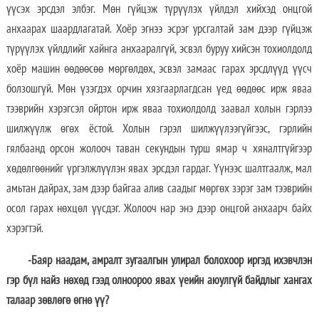
үүсэх эрсдэл элбэг. Мөн гүйцэж түрүүлэх үйлдэл хийхэд онцгой
анхаарах шаардлагатай. Хоёр эгнээ эсрэг урсгалтай зам дээр гүйцэж
түрүүлэх үйлдлийг хайнга анхааралгүй, эсвэл буруу хийсэн тохиолдолд
хоёр машин өөдөөсөө мөргөлдөх, эсвэл замаас гарах эрсдлүүд үүсч
болзошгүй. Мөн үзэгдэх орчин хязгаарлагдсан үед өөдөөс ирж яваа
тээврийн хэрэгсэл ойртон ирж яваа тохиолдолд заавал холын гэрлээ
шилжүүлж өгөх ёстой. Холын гэрэл шилжүүлээгүйгээс, гэрлийн
гялбаанд орсон жолооч таван секундын турш ямар ч хяналтгүйгээр
хөдөлгөөнийг үргэлжлүүлэн явах эрсдэл гардаг. Үүнээс шалтгаалж, мал
амьтан дайрах, зам дээр байгаа алив саадыг мөргөх зэрэг зам тээврийн
осол гарах нөхцөл үүсдэг. Жолооч нар энэ дээр онцгой анхаарч байх
хэрэгтэй.
-Баяр наадам, амралт зугаалгын улирал болохоор иргэд ихэвчлэн
гэр бүл найз нөхөд гээд олноороо явах үеийн аюулгүй байдлыг хангах
талаар зөвлөгө өгнө үү?