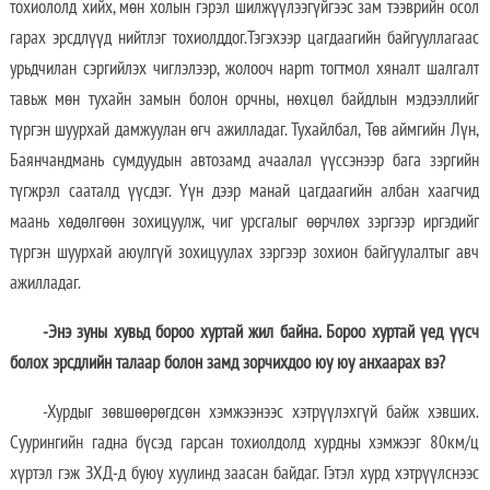
тохиололд хийх, мөн холын гэрэл шилжүүлээгүйгээс зам тээврийн осол
гарах эрсдлүүд нийтлэг тохиолддог.Тэгэхээр цагдаагийн байгууллагаас
урьдчилан сэргийлэх чиглэлээр, жолооч нарm тогтмол хяналт шалгалт
тавьж мөн тухайн замын болон орчны, нөхцөл байдлын мэдээллийг
түргэн шуурхай дамжуулан өгч ажилладаг. Тухайлбал, Төв аймгийн Лүн,
Баянчандмань сумдуудын автозамд ачаалал үүссэнээр бага зэргийн
түгжрэл сааталд үүсдэг. Үүн дээр манай цагдаагийн албан хаагчид
маань хөдөлгөөн зохицуулж, чиг урсгалыг өөрчлөх зэргээр иргэдийг
түргэн шуурхай аюулгүй зохицуулах зэргээр зохион байгуулалтыг авч
ажилладаг.
-Энэ зуны хувьд бороо хуртай жил байна. Бороо хуртай үед үүсч
болох эрсдлийн талаар болон замд зорчихдоо юу юу анхаарах вэ?
-Хурдыг зөвшөөрөгдсөн хэмжээнээс хэтрүүлэхгүй байж хэвших.
Суурингийн гадна бүсэд гарсан тохиолдолд хурдны хэмжээг 80км/ц
хүртэл гэж ЗХД-д буюу хуулинд заасан байдаг. Гэтэл хурд хэтрүүлснээс