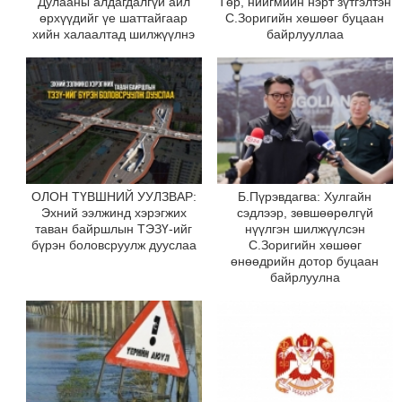
Дулааны алдагдалгүй айл
Төр, нийгмийн нэрт зүтгэлтэн
өрхүүдийг үе шаттайгаар
С.Зоригийн хөшөөг буцаан
хийн халаалтад шилжүүлнэ
байрлууллаа
ОЛОН ТҮВШНИЙ УУЛЗВАР:
Б.Пүрэвдагва: Хулгайн
Эхний ээлжинд хэрэгжих
сэдлээр, зөвшөөрөлгүй
таван байршлын ТЭЗҮ-ийг
нүүлгэн шилжүүлсэн
бүрэн боловсруулж дууслаа
С.Зоригийн хөшөөг
өнөөдрийн дотор буцаан
байрлуулна