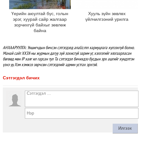
Үерийн аюултай бүс, голын
Хууль зүйн зөвлөх
эрэг, хуурай сайр жалгаар
үйлчилгээний урилга
зорчихгүй байхыг зөвлөж
байна
АНХААРУУЛГА: Уншигчдын бичсэн сэтгэгдэлд analiz.mn хариуцлага хүлээхгүй болно.
Манай сайт ХХЗХ-ны журмын дагуу зүй зохисгүй зарим үг, хэллэгийг хязгаарласан
бөгөөд мөн IP хаяг ил гарсан тул Та сэтгэгдэл бичихдээ бусдын эрх ашгийг хүндэтгэн
үзнэ үү. Хэм хэмжээ зөрчсөн сэтгэгдлийг админ устгах эрхтэй.
Сэтгэгдэл бичих