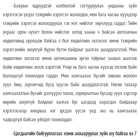
-Баярын өдрүүдтэй холбоотой согтууруулах ундааны зүйл
хэрэглэсэн үедээ тээврийн хэрэгсэл жолоодох, мөн бага насны хүүхдээр
тээврийн хэрэгсэл жолоодуулах гэх мэт нийтлэг зөрчлүүд гардаг. Тийм
учраас орон нутагт болон нийслэл хотод хаана ч байсан автозамын
хөдөлгөөнд оролцож байгаа л бол хөдөлгөөн эхлэхээс өмнө тээврийн
хэрэгсэлийн аюулгүй бүрэн бүтэн байдлыг шалгах шаардлагатай. Мөн
хөдөлгөөн эхлэхээс өмнө автомашины эргэн тойрныг заавал шалгаж
байж хөдөлгөөн эхлэх хэрэгтэй. Учир нь бага насны хүүхэд тоглож байх
болзошгүй тохиолдол гардаг. Мөн хамгаалах бүсийг зөвхөн жолооч
зүүх биш, зорчигчид бүгд зүүсэн байх шаардлагатай. Нөгөө талаар
хамгаалалтын бүсийг дээгүүрээ тохох, зориулалтын бусаар зүүх зэргээр
өөрийн аюулгүй байдлыг хангах бус цагдаад харагдах байдлаар
хэрэглэснээр ямарваа нэг эрсдэл үүсэх үед энэ нь хамгаалах
чадваргүй байсан үйлдэл тохиолддог.
-Цагдаагийн байгууллагаас нэмж анхааруулах зүйл юу байгаа вэ ?