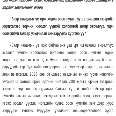
сэргийлэх хэлтсийн ахлах мэрэгжилтэн, цагдаагийн хошууч Э.Гандуулга
дараах зөвлөмжийг өглөө.
-Баяр наадмын үе ирж хөдөө орон нутаг руу автомашин тээврийн
хэрэгсэлээр зорчих ихэсдэг, үүнтэй холбоотой ямар зөрчлүүд гарч
болзошгүй талаар урьдчилан анхааруулга хүргэнэ үү?
-Баяр наадмын үе ирж байгаа энэ үед урт хугацааны амралтууд
эхэлдэг, үүнтэй холбоотой иргэдийн хөдөө орон нутгийг зорих
хөдөлгөөн маш их нэмэгддэг. Нутаг орондоо очиж наадамлах, баярын
өдрүүдийг гэр бүл найз нөхдөөрөө өнгөрүүлэхээр амралт, аялалаар
явах нь ихэсдэг. 2025 оны байдлаар наадмын өмнөх гурав хоногийн
хугацаанд хотоос орон нутгийн чиглэлд 200 мянга орчим тээврийн
хэрэгсэл зорчсон тоо судалгаа байгаа. Үүнтэй холбоотойгоор орон
нутгийн замын ачаалал нэмэгдэж зам тээврийн осол, хэрэг зөрчил
гарах эрсдэл үүсдэг. Иргэдийн хувьд орон нутгийн зам дээр хурд
хэтрүүлэх, гүйцэж түрүүлэх үйлдлийг зөвшөөрөгдсөнөөс бусад