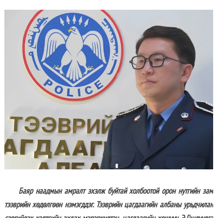
Баяр наадмын амралт эхэлж буйтай холбоотой орон нутгийн зам
тээврийн хөдөлгөөн нэмэгддэг. Тээврийн цагдаагийн албаны урьдчилан