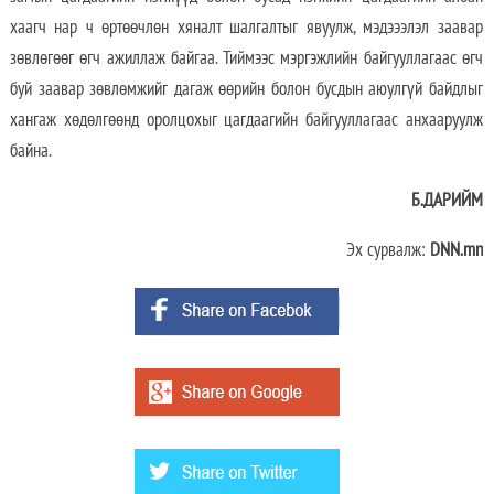
хаагч нар ч өртөөчлөн хяналт шалгалтыг явуулж, мэдэээлэл заавар
зөвлөгөөг өгч ажиллаж байгаа. Тиймээс мэргэжлийн байгууллагаас өгч
буй заавар зөвлөмжийг дагаж өөрийн болон бусдын аюулгүй байдлыг
хангаж хөдөлгөөнд оролцохыг цагдаагийн байгууллагаас анхааруулж
байна.
Б.ДАРИЙМ
Эх сурвалж:
DNN.mn