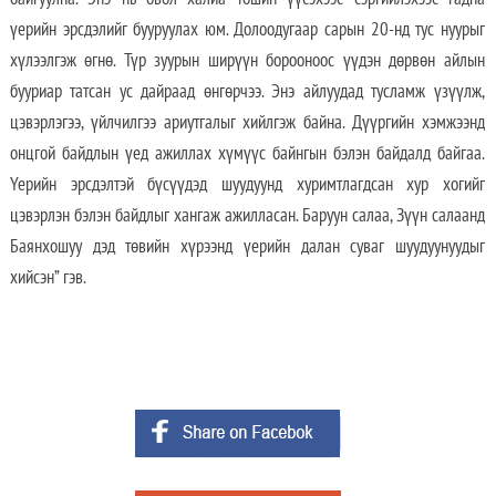
үерийн эрсдэлийг бууруулах юм. Долоодугаар сарын 20-нд тус нуурыг
хүлээлгэж өгнө. Түр зуурын ширүүн борооноос үүдэн дөрвөн айлын
бууриар татсан ус дайраад өнгөрчээ. Энэ айлуудад тусламж үзүүлж,
цэвэрлэгээ, үйлчилгээ ариутгалыг хийлгэж байна. Дүүргийн хэмжээнд
онцгой байдлын үед ажиллах хүмүүс байнгын бэлэн байдалд байгаа.
Үерийн эрсдэлтэй бүсүүдэд шуудуунд хуримтлагдсан хур хогийг
цэвэрлэн бэлэн байдлыг хангаж ажилласан. Баруун салаа, Зүүн салаанд
Баянхошуу дэд төвийн хүрээнд үерийн далан суваг шуудуунуудыг
хийсэн” гэв.