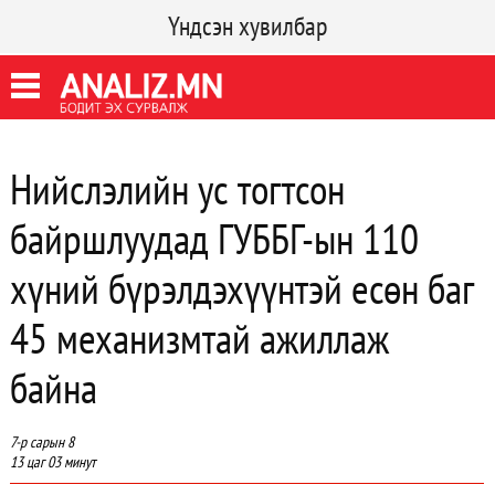
Үндсэн хувилбар
Нийслэлийн ус тогтсон
байршлуудад ГУББГ-ын 110
хүний бүрэлдэхүүнтэй есөн баг
45 механизмтай ажиллаж
байна
7-р сарын 8
13 цаг 03 минут