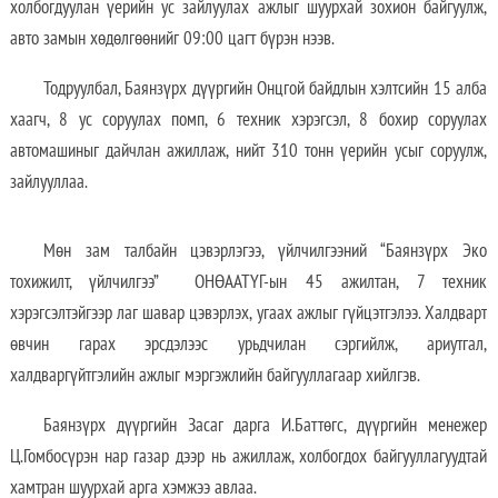
холбогдуулан үерийн ус зайлуулах ажлыг шуурхай зохион байгуулж,
авто замын хөдөлгөөнийг 09:00 цагт бүрэн нээв.
Тодруулбал, Баянзүрх дүүргийн Онцгой байдлын хэлтсийн 15 алба
хаагч, 8 ус соруулах помп, 6 техник хэрэгсэл, 8 бохир соруулах
автомашиныг дайчлан ажиллаж, нийт 310 тонн үерийн усыг соруулж,
зайлууллаа.
Мөн зам талбайн цэвэрлэгээ, үйлчилгээний “Баянзүрх Эко
тохижилт, үйлчилгээ” ОНӨААТҮГ-ын 45 ажилтан, 7 техник
хэрэгсэлтэйгээр лаг шавар цэвэрлэх, угаах ажлыг гүйцэтгэлээ. Халдварт
өвчин гарах эрсдэлээс урьдчилан сэргийлж, ариутгал,
халдваргүйтгэлийн ажлыг мэргэжлийн байгууллагаар хийлгэв.
Баянзүрх дүүргийн Засаг дарга И.Баттөгс, дүүргийн менежер
Ц.Гомбосүрэн нар газар дээр нь ажиллаж, холбогдох байгууллагуудтай
хамтран шуурхай арга хэмжээ авлаа.