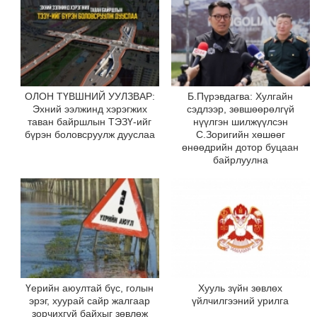
ОЛОН ТҮВШНИЙ УУЛЗВАР:
Б.Пүрэвдагва: Хулгайн
Эхний ээлжинд хэрэгжих
сэдлээр, зөвшөөрөлгүй
таван байршлын ТЭЗҮ-ийг
нүүлгэн шилжүүлсэн
бүрэн боловсруулж дууслаа
С.Зоригийн хөшөөг
өнөөдрийн дотор буцаан
байрлуулна
Үерийн аюултай бүс, голын
Хууль зүйн зөвлөх
эрэг, хуурай сайр жалгаар
үйлчилгээний урилга
зорчихгүй байхыг зөвлөж