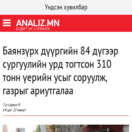
Үндсэн хувилбар
Баянзүрх дүүргийн 84 дүгээр
сургуулийн урд тогтсон 310
тонн үерийн усыг соруулж,
газрыг ариутгалаа
7-р сарын 8
14 цаг 22 минут