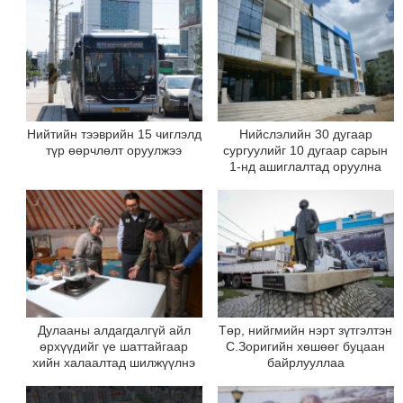
Нийтийн тээврийн 15 чиглэлд
Нийслэлийн 30 дугаар
түр өөрчлөлт оруулжээ
сургуулийг 10 дугаар сарын
1-нд ашиглалтад оруулна
Дулааны алдагдалгүй айл
Төр, нийгмийн нэрт зүтгэлтэн
өрхүүдийг үе шаттайгаар
С.Зоригийн хөшөөг буцаан
хийн халаалтад шилжүүлнэ
байрлууллаа