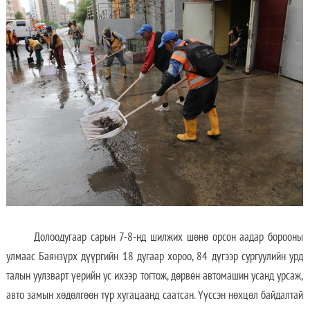
Долоодугаар сарын 7-8-нд шилжих шөнө орсон аадар борооны
улмаас Баянзүрх дүүргийн 18 дугаар хороо, 84 дүгээр сургуулийн урд
талын уулзварт үерийн ус ихээр тогтож, дөрвөн автомашин усанд урсаж,
авто замын хөдөлгөөн түр хугацаанд саатсан. Үүссэн нөхцөл байдалтай