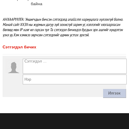
байна
АНХААРУУЛГА: Уншигчдын бичсэн сэтгэгдэлд analiz.mn хариуцлага хүлээхгүй болно.
Манай сайт ХХЗХ-ны журмын дагуу зүй зохисгүй зарим үг, хэллэгийг хязгаарласан
бөгөөд мөн IP хаяг ил гарсан тул Та сэтгэгдэл бичихдээ бусдын эрх ашгийг хүндэтгэн
үзнэ үү. Хэм хэмжээ зөрчсөн сэтгэгдлийг админ устгах эрхтэй.
Сэтгэгдэл бичих