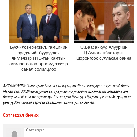
Бүсчилсэн хөгжил, гамшгийн
О.Баасанхүү: Алуурчин
эрсдэлийг бууруулах
Ц.Амгаланбаатарыг
чиглэлээр НҮБ-тай хамтын
шоронгоос сулласан байна
ажиллагаагаа өргөжүүлэхээр
санал солилцлоо
АНХААРУУЛГА: Уншигчдын бичсэн сэтгэгдэлд analiz.mn хариуцлага хүлээхгүй болно.
Манай сайт ХХЗХ-ны журмын дагуу зүй зохисгүй зарим үг, хэллэгийг хязгаарласан
бөгөөд мөн IP хаяг ил гарсан тул Та сэтгэгдэл бичихдээ бусдын эрх ашгийг хүндэтгэн
үзнэ үү. Хэм хэмжээ зөрчсөн сэтгэгдлийг админ устгах эрхтэй.
Сэтгэгдэл бичих