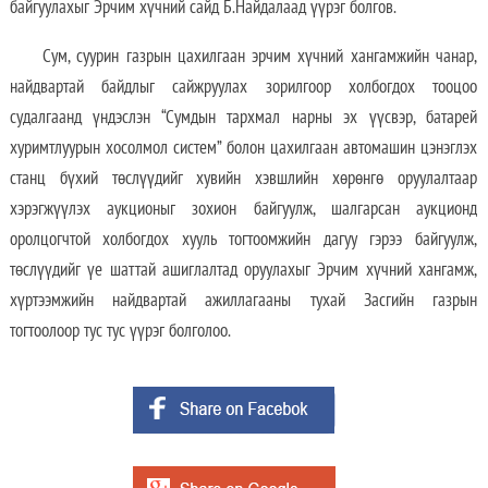
байгуулахыг Эрчим хүчний сайд Б.Найдалаад үүрэг болгов.
Сум, суурин газрын цахилгаан эрчим хүчний хангамжийн чанар,
найдвартай байдлыг сайжруулах зорилгоор холбогдох тооцоо
судалгаанд үндэслэн “Сумдын тархмал нарны эх үүсвэр, батарей
хуримтлуурын хосолмол систем” болон цахилгаан автомашин цэнэглэх
станц бүхий төслүүдийг хувийн хэвшлийн хөрөнгө оруулалтаар
хэрэгжүүлэх аукционыг зохион байгуулж, шалгарсан аукционд
оролцогчтой холбогдох хууль тогтоомжийн дагуу гэрээ байгуулж,
төслүүдийг үе шаттай ашиглалтад оруулахыг Эрчим хүчний хангамж,
хүртээмжийн найдвартай ажиллагааны тухай Засгийн газрын
тогтоолоор тус тус үүрэг болголоо.