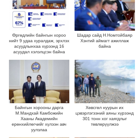
Өргөдлийн байнгын хороо
Шадар сайд Н.Номтойбаяр
нийт 9 удаа хуралдаж, эрхлэх
Хэнтий аймагт ажиллаж
асуудлынхаа хүрээнд 16
байна
асуудал хэлэлцсэн байна
Байнгын хорооны дарга
Хөвсгөл нуурын их
М.Мандхай Камбожийн
цэвэрлэгээний аяны хүрээнд
Хааны Академийн
301 тонн хог хаягдлыг
ерөнхийлөгчийг хүлээн авч
төвлөрүүлжээ
уулзлаа