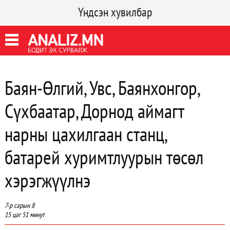
Үндсэн хувилбар
Баян-Өлгий, Увс, Баянхонгор,
Сүхбаатар, Дорнод аймагт
нарны цахилгаан станц,
батарей хуримтлуурын төсөл
хэрэгжүүлнэ
7-р сарын 8
15 цаг 51 минут