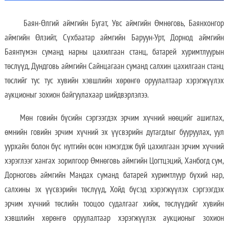
Баян-Өлгий аймгийн Бугат, Увс аймгийн Өмнөговь, Баянхонгор
аймгийн Өлзийт, Сүхбаатар аймгийн Баруун-Урт, Дорнод аймгийн
Баянтүмэн суманд нарны цахилгаан станц, батарей хуримтлуурын
төслүүд, Дундговь аймгийн Сайнцагаан суманд салхин цахилгаан станц
төслийг тус тус хувийн хэвшлийн хөрөнгө оруулалтаар хэрэгжүүлэх
аукционыг зохион байгуулахаар шийдвэрлэлээ.
Мөн говийн бүсийн сэргээгдэх эрчим хүчний нөөцийг ашиглах,
өмнийн говийн эрчим хүчний эх үүсвэрийн дутагдлыг бууруулах, уул
уурхайн болон бүс нутгийн өсөн нэмэгдэж буй цахилгаан эрчим хүчний
хэрэглээг хангах зорилгоор Өмнөговь аймгийн Цогтцэций, Ханбогд сум,
Дорноговь аймгийн Мандах суманд батарей хуримтлуур бүхий нар,
салхины эх үүсвэрийн төслүүд, Хойд бүсэд хэрэгжүүлэх сэргээгдэх
эрчим хүчний төслийн тооцоо судалгааг хийж, төслүүдийг хувийн
хэвшлийн хөрөнгө оруулалтаар хэрэгжүүлэх аукционыг зохион