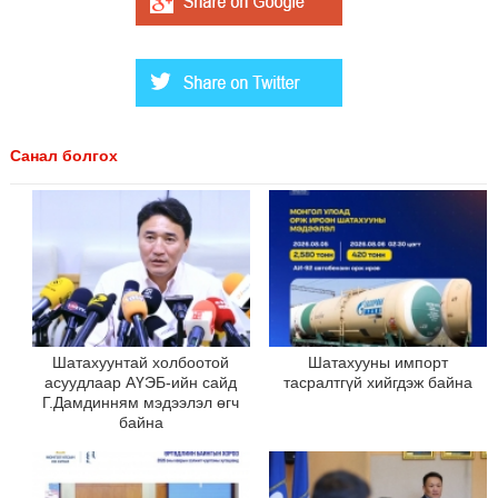
Санал болгох
Шатахуунтай холбоотой
Шатахууны импорт
асуудлаар АҮЭБ-ийн сайд
тасралтгүй хийгдэж байна
Г.Дамдинням мэдээлэл өгч
байна