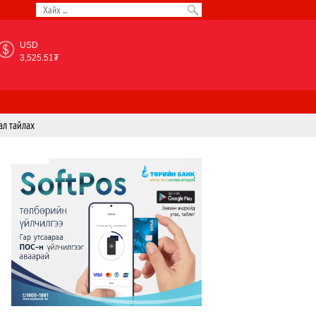
USD
3,525.51₮
ал тайлах