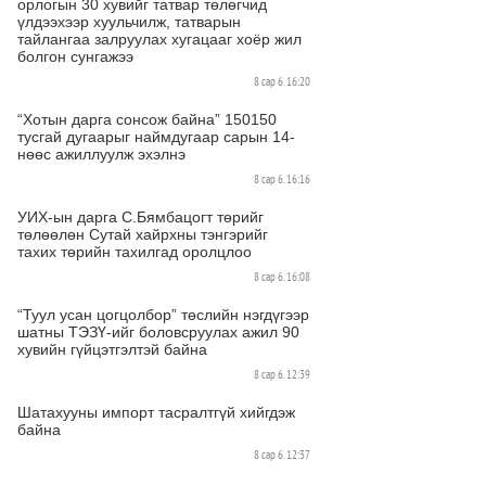
орлогын 30 хувийг татвар төлөгчид
үлдээхээр хуульчилж, татварын
тайлангаа залруулах хугацааг хоёр жил
болгон сунгажээ
8 сар 6. 16:20
“Хотын дарга сонсож байна” 150150
тусгай дугаарыг наймдугаар сарын 14-
нөөс ажиллуулж эхэлнэ
8 сар 6. 16:16
УИХ-ын дарга С.Бямбацогт төрийг
төлөөлөн Сутай хайрхны тэнгэрийг
тахих төрийн тахилгад оролцлоо
8 сар 6. 16:08
“Туул усан цогцолбор” төслийн нэгдүгээр
шатны ТЭЗҮ-ийг боловсруулах ажил 90
хувийн гүйцэтгэлтэй байна
8 сар 6. 12:39
Шатахууны импорт тасралтгүй хийгдэж
байна
8 сар 6. 12:37