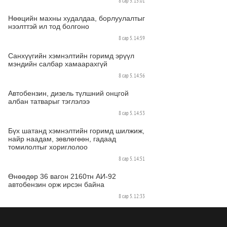
8 сар 5. 15:01
Нөөцийн махны худалдаа, борлуулалтыг
нээлттэй ил тод болгоно
8 сар 5. 14:59
Санхүүгийн хэмнэлтийн горимд эрүүл
мэндийн салбар хамаарахгүй
8 сар 5. 14:56
Автобензин, дизель түлшний онцгой
албан татварыг тэглэлээ
8 сар 5. 14:53
Бүх шатанд хэмнэлтийн горимд шилжиж,
найр наадам, зөвлөгөөн, гадаад
томилолтыг хориглолоо
8 сар 5. 14:51
Өнөөдөр 36 вагон 2160тн АИ-92
автобензин орж ирсэн байна
8 сар 5. 12:33