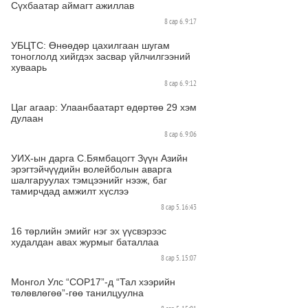
Сүхбаатар аймагт ажиллав
8 сар 6. 9:17
УБЦТС: Өнөөдөр цахилгаан шугам
тоноглолд хийгдэх засвар үйлчилгээний
хуваарь
8 сар 6. 9:12
Цаг агаар: Улаанбаатарт өдөртөө 29 хэм
дулаан
8 сар 6. 9:06
УИХ-ын дарга С.Бямбацогт Зүүн Азийн
эрэгтэйчүүдийн волейболын аварга
шалгаруулах тэмцээнийг нээж, баг
тамирчдад амжилт хүслээ
8 сар 5. 16:43
16 төрлийн эмийг нэг эх үүсвэрээс
худалдан авах журмыг баталлаа
8 сар 5. 15:07
Монгол Улс “COP17”-д “Тал хээрийн
төлөвлөгөө”-гөө танилцуулна