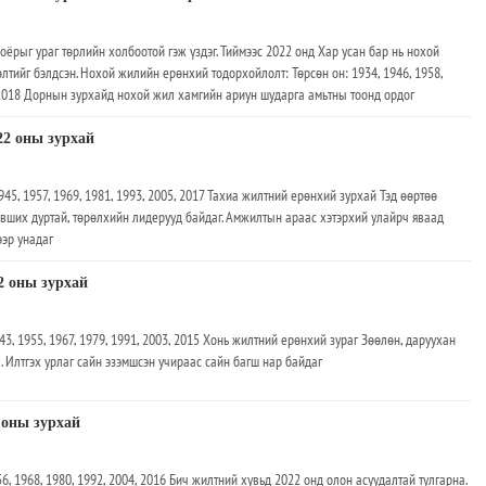
ёрыг ураг төрлийн холбоотой гэж үздэг. Тиймээс 2022 онд Хар усан бар нь нохой
лтийг бэлдсэн. Нохой жилийн ерөнхий тодорхойлолт: Төрсөн он: 1934, 1946, 1958,
, 2018 Дорнын зурхайд нохой жил хамгийн ариун шударга амьтны тоонд ордог
22 оны зурхай
945, 1957, 1969, 1981, 1993, 2005, 2017 Тахиа жилтний ерөнхий зурхай Тэд өөртөө
дэвших дуртай, төрөлхийн лидерууд байдаг. Амжилтын араас хэтэрхий улайрч яваад
ээр унадаг
2 оны зурхай
43, 1955, 1967, 1979, 1991, 2003, 2015 Хонь жилтний ерөнхий зураг Зөөлөн, даруухан
. Илтгэх урлаг сайн эзэмшсэн учираас сайн багш нар байдаг
 оны зурхай
6, 1968, 1980, 1992, 2004, 2016 Бич жилтний хувьд 2022 онд олон асуудалтай тулгарна.