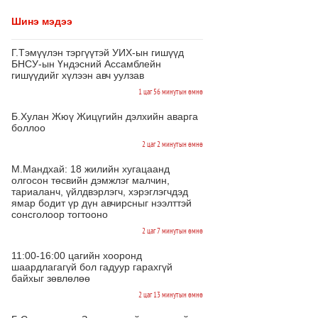
Шинэ мэдээ
Г.Тэмүүлэн тэргүүтэй УИХ-ын гишүүд
БНСУ-ын Үндэсний Ассамблейн
гишүүдийг хүлээн авч уулзав
1 цаг 56 минутын өмнө
Б.Хулан Жюү Жицүгийн дэлхийн аварга
боллоо
2 цаг 2 минутын өмнө
М.Мандхай: 18 жилийн хугацаанд
олгосон төсвийн дэмжлэг малчин,
тариаланч, үйлдвэрлэгч, хэрэглэгчдэд
ямар бодит үр дүн авчирсныг нээлттэй
сонсголоор тогтооно
2 цаг 7 минутын өмнө
11:00-16:00 цагийн хооронд
шаардлагагүй бол гадуур гарахгүй
байхыг зөвлөлөө
2 цаг 13 минутын өмнө