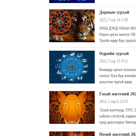
Дорнын зурхай
2022, 7 сар 14. 7:30
ЗУНЫ ДУНД УЛААН МОРЬ
Наран ургах шингэх: 08
Тухайн өдөр бар, туулай
сөрөг муу нөлөөтэй тул 
бич, тахиа, гахай болой
Өдрийн зурхай
2022, 7 сар 13. 9:11
Өнөөдөр аргын тооллын 
хэмээх Усан бар жилийн 
улаагчин туулай өдөр.
Гахай жилтний 20
2022, 2 сар 6. 12:55
Гахай жилтнүүд: 1935, 1
сайхан сэтгэлтэй, хөдөлм
хүнд даалгаврыг биелүү
Нохой жилтний 20