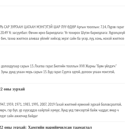
 САР ЗУРГААН ЦАГААН МЭНГЭТЭЙ ШАР ЛУУ ӨДӨР Аргын тооллын: 7.14, Пүрэв гараг
-20.49 Үс засуулбал: Өвчин ирнэ Барилдлага: Үл тохирох Шүтэн барилдлага: Хүрэлцэхүй
, бич, тахиа жилтнээ аливаа үйлийг хийхэд эерэг сайн ба үхэр, луу, хонь, нохой жилтнээ
элдэв үйлд хянамгай хандаж, биеэ энхрийлүүштэй. Өдрийн сайн цаг нь бар, луу, могой,
долоодугаар сарын 13. Лхагва гараг. Билгийн тооллын XVII Жарны "Буян үйлдэгч"
Зуны дунд улаан морь сарын 15. Буд гараг. Суулга одтой, долоон улаан мэнгэтэй,
22 оны зурхай
947, 1959, 1971, 1983, 1995, 2007, 2019 Гахай жилтний ерөнхий зурхай Боловсролтой,
өрч, гэр бүл, үр хүүхэддээ хайртай хүмүүс. Хүнд үед тэвчээртэй байж чаддаг, ямар ч
лдэг сайн ажилчид байдаг
22 оны зурхай: Хамгийн нарийвчилсан таамаглал