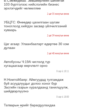
Б.Сэмжидмаа: Зөвшөөрлийн шинжтэй
103 бүртгэлээс нийслэлийн бизнес
эрхлэгчдийг чөлөөллөө
2 цаг 35 минутын өмнө
УБЦТС: Өнөөдөр цахилгаан шугам
тоноглолд хийгдэх засвар үйлчилгээний
хуваарь
2 цаг 39 минутын өмнө
Цаг агаар: Улаанбаатарт өдөртөө 30 хэм
дулаан
2 цаг 48 минутын өмнө
Автобусны Ч:19А чиглэлд түр
хугацаагаар өөрчлөлт орно
8 сар 6. 18:11
Н.Номтойбаяр: Аймгуудад тулгамдаж
буй асуудлуудыг долоо хоног бүр
Засгийн газрын хуралдаанд танилцуулж,
шийдвэрлүүлнэ
8 сар 6. 18:00
Татварын өрийг барагдуулахдаа