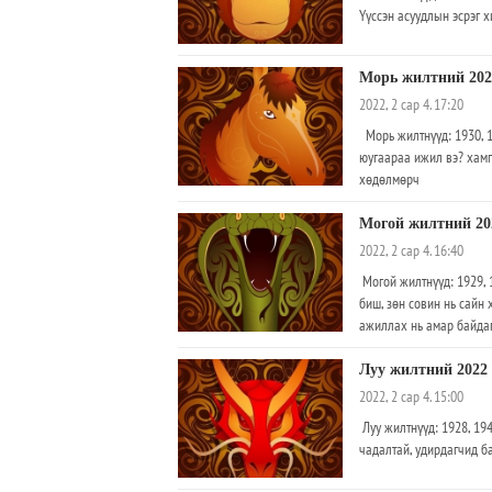
Үүссэн асуудлын эсрэг х
Морь жилтний 202
2022, 2 сар 4. 17:20
Морь жилтнүүд: 1930, 1
юугаараа ижил вэ? хамги
хөдөлмөрч
Могой жилтний 20
2022, 2 сар 4. 16:40
Могой жилтнүүд: 1929, 1
биш, зөн совин нь сайн
ажиллах нь амар байда
Луу жилтний 2022
2022, 2 сар 4. 15:00
Луу жилтнүүд: 1928, 194
чадалтай, удирдагчид ба