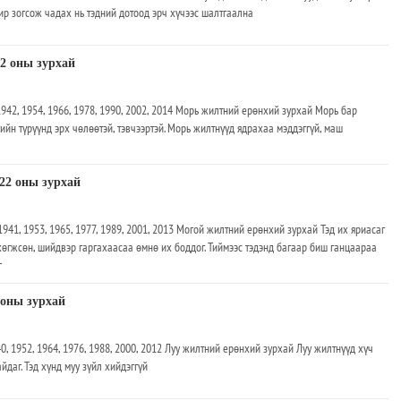
ир зогсож чадах нь тэдний дотоод эрч хүчээс шалтгаална
2 оны зурхай
942, 1954, 1966, 1978, 1990, 2002, 2014 Морь жилтний ерөнхий зурхай Морь бар
йн түрүүнд эрх чөлөөтэй, тэвчээртэй. Морь жилтнүүд ядрахаа мэддэггүй, маш
22 оны зурхай
941, 1953, 1965, 1977, 1989, 2001, 2013 Могой жилтний ерөнхий зурхай Тэд их яриасаг
 хөгжсөн, шийдвэр гаргахаасаа өмнө их боддог. Тиймээс тэдэнд багаар биш ганцаараа
г
 оны зурхай
0, 1952, 1964, 1976, 1988, 2000, 2012 Луу жилтний ерөнхий зурхай Луу жилтнүүд хүч
йдаг. Тэд хүнд муу зүйл хийдэггүй