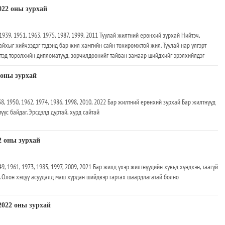
022 оны зурхай
1939, 1951, 1963, 1975, 1987, 1999, 2011 Туулай жилтний ерөнхий зурхай Нийтэч,
байхыг хийчээдэг тэдэнд бар жил хамгийн сайн тохиромжтой жил. Туулай нар үлгэрт
 тэд төрөлхийн дипломатууд, зөрчилдөөнийг тайван замаар шийдхийг эрэлхийлдэг
 оны зурхай
8, 1950, 1962, 1974, 1986, 1998, 2010, 2022 Бар жилтний ерөнхий зурхай Бар жилтнүүд
үүс байдаг. Эрсдэлд дуртай, хурд сайтай
2 оны зурхай
49, 1961, 1973, 1985, 1997, 2009, 2021 Бар жилд үхэр жилтнүүдийн хувьд хүндхэн, таагүй
л. Олон хэцүү асуудалд маш хурдан шийдвэр гаргах шаардлагатай болно
2022 оны зурхай