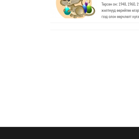
Төрсөн он: 1948, 1960, 
жилтнүүд өөрийгөө илэр
гээд олон өөрчлөлт хүл