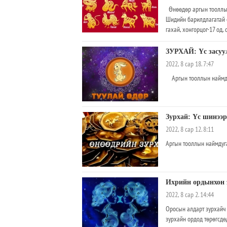
Өнөөдөр аргын тооллын 
Шидийн барилдлагатай ө
гахай, хонгорцог-17 од,
23:40), үхэр(01:40-03:40
-Хүний сүлд зүрх, гар, х
ЗУРХАЙ: Үс засуулб
могой, хулгана, гахай, 
2022, 8 сар 18. 7:47
зохистой. -Хонь, туулай
Аргын тооллын наймдуг
Зурхай: Үс шинээр
2022, 8 сар 12. 8:11
Аргын тооллын наймдуга
Ихрийн ордынхон э
2022, 8 сар 2. 14:44
Оросын алдарт зурхайч 
зурхайн ордод төрөгсдө