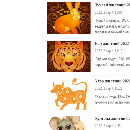
Туулай жилтний 2
2022, 2 сар 4. 13:00
Туулай жилтнүүд: 1927, 
өөдрөг үзэлтэй, эелдэг 
гардаг шиг аймхай биш,
Бар жилтний 2022
2022, 2 сар 4. 11:19
Бар жилтнүүд: 1926, 193
зоригтой, шийдэмгий хүм
Үхэр жилтний 202
2022, 2 сар 4. 10:21
Үхэр жилтнүүд: 1937, 19
гэнэтийн зүйл ихтэй жи
Хулгана жилтний 
2022, 2 сар 4. 9:35