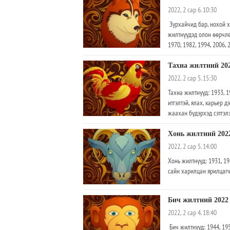
2022, 2 сар 6. 10:30
Зурхайчид бар, нохой хо
жилтнүүдэд олон өөрчлө
1970, 1982, 1994, 2006
Тахиа жилтний 20
2022, 2 сар 5. 15:30
Тахиа жилтнүүд: 1933, 1
итгэлтэй, ялах, карьер 
жаахан бүдэрхэд сэтгэл
Хонь жилтний 202
2022, 2 сар 5. 14:00
Хонь жилтнүүд: 1931, 19
сайн харилцан ярилцагч
Бич жилтний 2022
2022, 2 сар 4. 18:40
Бич жилтнүүд: 1944, 195