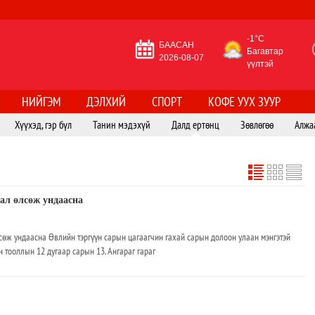
-1°C
БААСАН
Багавтар
2026-08-07
үүлтэй
НИЙГЭМ
ДЭЛХИЙ
СПОРТ
КОФЕ УУХ ЗУУР
Хүүхэд, гэр бүл
Танин мэдэхүй
Далд ертөнц
Зөвлөгөө
Алжа
бал өлсөж ундаасна
лсөж ундаасна Өвлийн тэргүүн сарын цагаагчин гахай сарын долоон улаан мэнгэтэй
н тооллын 12 дугаар сарын 13. Ангараг гараг