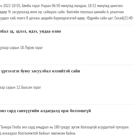
2022-10-01, Бямба гараг Наран 06:50 минутад мандаж, 18:32 минутад шингэнэ
дөр Үс засуулахад өнгө зүс сайжрах сайн -Билгийн тооллын шинийн 6, улаагчин
 суудал хий, мэнгэ 8 цагаан, шидийн барилдлагатай өдөр. -Өдрийн сайн цаг: Гахай(21:40-
), луу(07:40-09:40), морь(11:40-13:40), хонь(13:40-15:40), нохой(19:40-21:40) болой.
ацарт, гэрийн сүлд гэр доторт орших болой. -Үс засуулахад өнгө зүс сайжрах сайн. Гэвч
ал эд, эдлэл, идээ, ундаа олно
үхэр жилтнээ муу цээрлэвэл зохилтой. -Хол газар явагсад урд зүгт мөрөө гаргавал
, үхэр жилтнээ аливаа үйлийг хийхэд эерэг сайн
аар сарын 18. Пүрэв гараг
 үргээлгэх буюу засуулбал өлзийтэй сайн
ар сарын 12. Баасан гараг
нэ сард санхүүгийн алдагдалд орж болзошгүй
Тамара Глоба энэ сард амьдрал нь 180 градус эргэж болзошгүй асуудалтай тулгарах
д анхаарал болгоомжтой байхыг зөвлөсөн байна.