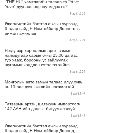
“THE HU” хамтлагийн талаар та “Yuve
Yuve” дуунаас өөр юу мэдэх вэ?
8 сар 6. 12:32
Өвөлжилтийн бэлтгэл ажлын хүрээнд
Шадар сайд Н.Номтойбаяр Дорноговь
аймагт ажиллав
8 сар 6. 12:29
Нэгдүгээр хорооллын арын замыг
наймдугаар сарын 6-ны 23:00 цагаас
түр хааж, борооны ус зайлуулах
шугамын хөндлөн сэтэлгээ хийнэ
8 сар 6. 12:25
Монголын авто замын талаас илүү хувь
нь 13-аас дээш жилийн насжилттай
8 сар 6. 9:49
Татварын өртэй, шатахуун импортлогч
142 ААН-ийн дансыг битүүмжлэхгүй
8 сар 6. 9:45
Өвөлжилтийн бэлтгэл ажлын хүрээнд
Шадар сайд Н.Номтойбаяр Дорнод,