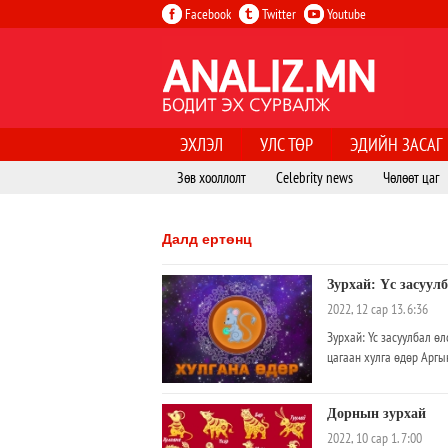
Facebook
Twitter
Youtube
ЭХЛЭЛ
УЛС ТӨР
ЭДИЙН ЗАСАГ
Зөв хооллолт
Celebrity news
Чөлөөт цаг
Далд ертөнц
Зурхай: Үс засуул
2022, 12 сар 13. 6:36
Зурхай: Үс засуулбал ө
цагаан хулга өдөр Аргы
Дорнын зурхай
2022, 10 сар 1. 7:00