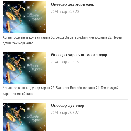
Өнөөдөр хөх морь өдөр
2024, 5 сар 30. 8:20
Аргын тооллын тавдугаар сарын 30, Бархасбадь гариг. Билгийн тооллын 22, Чөдөр
одтой, хөх морь өдөр
Өнөөдөр харагчин могой өдөр
2024, 5 сар 29. 8:13
Аргын тооллын тавдугаар сарын 29, Буд гариг. Билгийн тооллын 21, Тооно одтой,
харагчин могой өдөр
Өнөөдөр луу өдөр
2024, 5 сар 28. 8:27