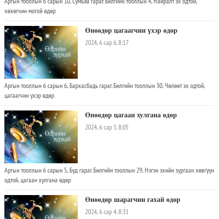
Аргын тооллын 6 сарын 10, Сумъяа гараг. Билгийн тооллын 4, Найралт эх одтой,
хөхөгчин могой өдөр
Өнөөдөр цагаагчин үхэр өдөр
2024, 6 сар 6. 8:17
Аргын тооллын 6 сарын 6, Бархасбадь гараг. Билгийн тооллын 30, Чөлөөт эх одтой,
цагаагчин үхэр өдөр
Өнөөдөр цагаан хулгана өдөр
2024, 6 сар 5. 8:05
Аргын тооллын 6 сарын 5, Буд гараг. Билгийн тооллын 29, Нэгэн эхийн зургаан хөвгүүн
одтой, цагаан хулгана өдөр
Өнөөдөр шарагчин гахай өдөр
2024, 6 сар 4. 8:31