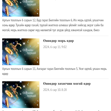
Аргын тооллын 6 сарын 12, Буд гараг. Билгийн тооллын 6, Их морь одтой, улаагчин
хонь өдөр. Тухайн өдөр гахай, туулай жилтнээ аливаа үйлийг хийхэд эерэг сайн ба
могой, морь жилтнээ сөрөг муу нөлөөтэй тул элдэв үйлд хянамгай хандаж, биеэ
энхрийлүүштэй. Эл өдөр элдэв үйлд хянуур хандах хэрэгтэй ба ан, гөрөө хийх, мал,
адгуус муулах, хишиг даллага дуудуулах, насан бүтээл хийлгэх, эрдэнийг гадагш өгөх,
Өнөөдөр морь өдөр
мал худалдан авах, мал түгээх, сахил санваар авах, огторгуйн үүдийг боох, их
2024, 6 сар 11. 9:02
хүмүүнтэй уулзахад сайн
Аргын тооллын 6 сарын 11, Ангараг гараг. Билгийн тооллын 5, Үнэг одтой, улаан морь
өдөр
Өнөөдөр хөхөгчин могой өдөр
2024, 6 сар 10. 8:28