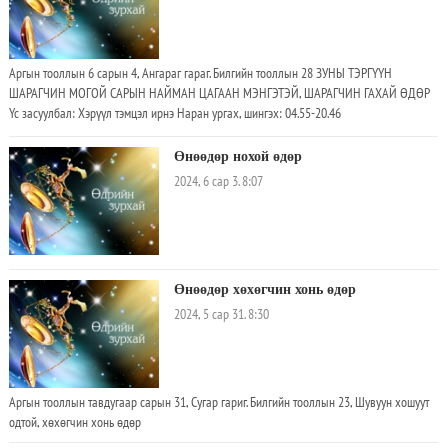
Аргын тооллын 6 сарын 4, Ангараг гараг. Билгийн тооллын 28 ЗУНЫ ТЭРГҮҮН
ШАРАГЧИН МОГОЙ САРЫН НАЙМАН ЦАГААН МЭНГЭТЭЙ, ШАРАГЧИН ГАХАЙ ӨДӨР
Үс засуулбал: Хэрүүл тэмцэл ирнэ Наран ургах, шингэх: 04.55-20.46
Барилдлага: Арвидах Шүтэн барилдлага: Хүрэлцэхүй Суудал: Огторгуй Аргын
тооллын 6 сарын 4, Ангараг гараг
Өнөөдөр нохой өдөр
2024, 6 сар 3. 8:07
Өнөөдөр хөхөгчин хонь өдөр
2024, 5 сар 31. 8:30
Аргын тооллын тавдугаар сарын 31, Сугар гариг. Билгийн тооллын 23, Шувуун хошуут
одтой, хөхөгчин хонь өдөр