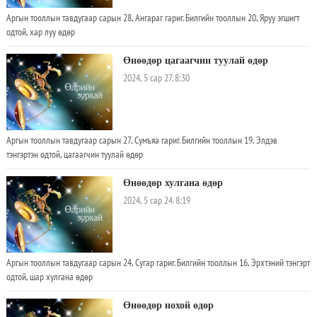
Аргын тооллын тавдугаар сарын 28, Ангараг гариг. Билгийн тооллын 20, Яруу эгшигт
одтой, хар луу өдөр
Өнөөдөр цагаагчин туулай өдөр
2024, 5 сар 27. 8:30
Аргын тооллын тавдугаар сарын 27, Сумъяа гариг. Билгийн тооллын 19, Элдэв
тэнгэртэн одтой, цагаагчин туулай өдөр
Өнөөдөр хулгана өдөр
2024, 5 сар 24. 8:19
Аргын тооллын тавдугаар сарын 24, Сугар гариг. Билгийн тооллын 16, Эрхтэний тэнгэрт
одтой, шар хулгана өдөр
Өнөөдөр нохой өдөр