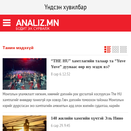
Үндсэн хувилбар
Танин мэдэхүй
“THE HU” хамтлагийн талаар та “Yuve
Yuve” дуунаас өөр юу мэдэх вэ?
8 сар 6. 12:32
Монголын уламжлалт хөгжим, хөөмийг дэлхийн рок урсгалтай хослуулсан The HU
хамтлагийг өнөөдөр танихгүй хүн ховор. Гэвч дэлхийн томоохон тайзнаа Монголын
нэрийг дуурсгасан энэ хамтлагийн амжилтын ард олон жилийн судалгаа, нарийн
төлөвлөлт, олон хүний нэгдсэн хөдөлмөр бий
140 жилийн хамгийн хүчтэй Эль Нино
6 сар 29. 9:45