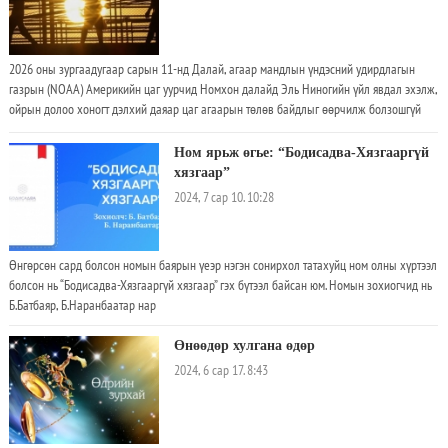
2026 оны зургаадугаар сарын 11-нд Далай, агаар мандлын үндэсний удирдлагын
газрын (NOAA) Америкийн цаг уурчид Номхон далайд Эль Ниногийн үйл явдал эхэлж,
ойрын долоо хоногт дэлхий даяар цаг агаарын төлөв байдлыг өөрчилж болзошгүй
гэж албан ёсоор мэдэгдэж байсан. Энэ удаад онцгой хүчтэй байж магадгүй гэж цаг
уурчид анхааруулж байгаа ба үүний үр дагаврыг дэлхий дахинаа мэдэрч эхлээд
Ном ярьж өгье: “Бодисадва-Хязгааргүй
байна
хязгаар”
2024, 7 сар 10. 10:28
Өнгөрсөн сард болсон номын баярын үеэр нэгэн сонирхол татахуйц ном олны хүртээл
болсон нь “Бодисадва-Хязгааргүй хязгаар” гэх бүтээл байсан юм. Номын зохиогчид нь
Б.Батбаяр, Б.Наранбаатар нар
Өнөөдөр хулгана өдөр
2024, 6 сар 17. 8:43