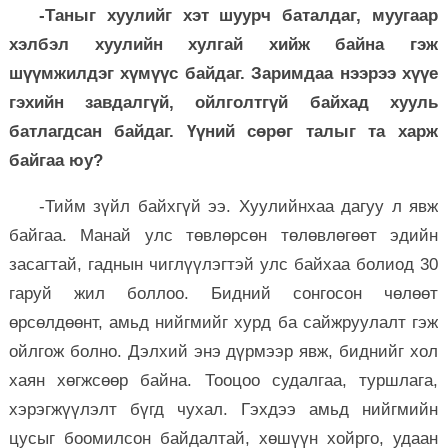
-Таныг хуулийг хэт шуурч баталдаг, муугаар
хэлбэл хуулийн хулгай хийж байна гэж
шүүмжилдэг хүмүүс байдаг. Заримдаа нээрээ хүүе
гэхийн завдалгүй, ойлголтгүй байхад хууль
батлагдсан байдаг. Үүний сөрөг талыг та харж
байгаа юу?
-Тийм зүйл байхгүй ээ. Хуулийнхаа дагуу л явж
байгаа. Манай улс төвлөрсөн төлөвлөгөөт эдийн
засагтай, гаднын чиглүүлэгтэй улс байхаа болиод 30
гаруй жил боллоо. Бидний сонгосон чөлөөт
өрсөлдөөнт, амьд нийгмийг хурд ба сайжруулалт гэж
ойлгож болно. Дэлхий энэ дүрмээр явж, биднийг хол
хаян хөгжсөөр байна. Тооцоо судалгаа, туршлага,
хэрэгжүүлэлт бүгд чухал. Гэхдээ амьд нийгмийн
цусыг боомилсон байдалтай, хөшүүн хойрго, удаан