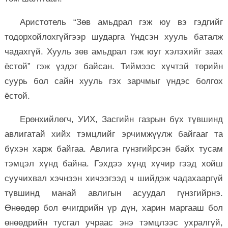
Аристотель “Зөв амьдрал гэж юу вэ гэдгийг
тодорхойлохгүйгээр шударга Үндсэн хууль баталж
чадахгүй. Хууль зөв амьдрал гэж юуг хэлэхийг заах
ёстой” гэж үздэг байсан. Тиймээс хүчтэй төрийн
суурь бол сайн хууль гэх зарчмыг үндэс болгох
ёстой.
Ерөнхийлөгч, УИХ, Засгийн газрын бүх түвшинд
авлигатай хийх тэмцлийг эрчимжүүлж байгааг та
бүхэн харж байгаа. Авлига гүнзгийрсэн байх тусам
тэмцэл хүнд байна. Гэхдээ хүнд хүчир гээд хойш
суучихвал хэчнээн хичээгээд ч шийдэж чадахааргүй
түвшинд манай авлигын асуудал гүнзгийрнэ.
Өнөөдөр бол өчигдрийн үр дүн, харин маргааш бол
өнөөдрийн тусгал учраас энэ тэмцлээс ухралгүй,