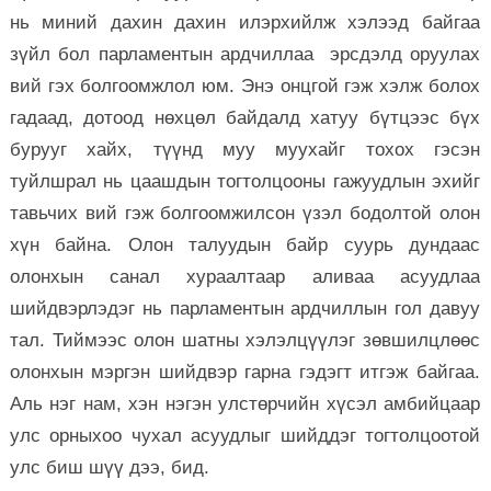
нь миний дахин дахин илэрхийлж хэлээд байгаа
зүйл бол парламентын ардчиллаа эрсдэлд оруулах
вий гэх болгоомжлол юм. Энэ онцгой гэж хэлж болох
гадаад, дотоод нөхцөл байдалд хатуу бүтцээс бүх
бурууг хайх, түүнд муу муухайг тохох гэсэн
туйлшрал нь цаашдын тогтолцооны гажуудлын эхийг
тавьчих вий гэж болгоомжилсон үзэл бодолтой олон
хүн байна. Олон талуудын байр суурь дундаас
олонхын санал хураалтаар аливаа асуудлаа
шийдвэрлэдэг нь парламентын ардчиллын гол давуу
тал. Тиймээс олон шатны хэлэлцүүлэг зөвшилцлөөс
олонхын мэргэн шийдвэр гарна гэдэгт итгэж байгаа.
Аль нэг нам, хэн нэгэн улстөрчийн хүсэл амбийцаар
улс орныхоо чухал асуудлыг шийддэг тогтолцоотой
улс биш шүү дээ, бид.