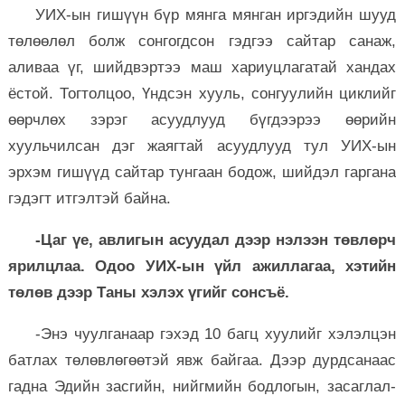
УИХ-ын гишүүн бүр мянга мянган иргэдийн шууд
төлөөлөл болж сонгогдсон гэдгээ сайтар санаж,
аливаа үг, шийдвэртээ маш хариуцлагатай хандах
ёстой. Тогтолцоо, Үндсэн хууль, сонгуулийн циклийг
өөрчлөх зэрэг асуудлууд бүгдээрээ өөрийн
хуульчилсан дэг жаягтай асуудлууд тул УИХ-ын
эрхэм гишүүд сайтар тунгаан бодож, шийдэл гаргана
гэдэгт итгэлтэй байна.
-Цаг үе, авлигын асуудал дээр нэлээн төвлөрч
ярилцлаа. Одоо УИХ-ын үйл ажиллагаа, хэтийн
төлөв дээр Таны хэлэх үгийг сонсъё.
-Энэ чуулганаар гэхэд 10 багц хуулийг хэлэлцэн
батлах төлөвлөгөөтэй явж байгаа. Дээр дурдсанаас
гадна Эдийн засгийн, нийгмийн бодлогын, засаглал-