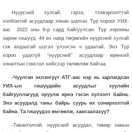
Нүүрсний хулгай, гэрээ, тээвэрлэлттэй
холбоотой асуудлаар хянан шалгах Түр хороог УИХ-
аас 2022 оны 6-р сард байгуулсан. Түр хорооны
зарим гишүүд 44 их наяд төгрөгийн нүүрсний хулгай
гэж алдаатай шүгэл үлээсэн ч удаатай. Энэ Түр
хороо удахгүй “нүүрсний” асуудлаар ерөнхий
хяналтын сонсгол хийхээр төлөвлөж байгаа.
-Чуулган эхлэнгүүт АТГ-аас нэр нь зарлагдсан
УИХ-ын гишүүдийн асуудлыг хуулийн
байгууллагууд оруулж ирнэ гэсэн хүлээлт байна.
Энэ асуудалд таны байрь суурь их сонирхолтой
байна. Та гишүүдээ өмгөөлж, хамгаалахуу?
-Тавантолгой, нүүрсний асуудал, төмөр замын