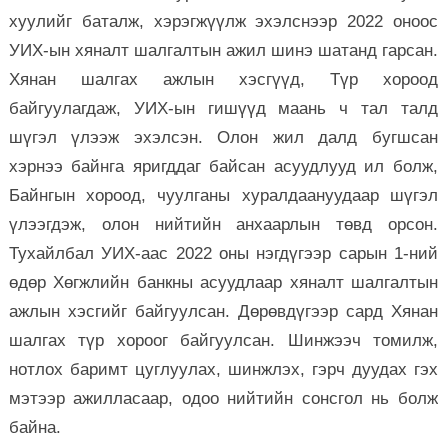
хуулийг баталж, хэрэгжүүлж эхэлснээр 2022 оноос
УИХ-ын хяналт шалгалтын ажил шинэ шатанд гарсан.
Хянан шалгах ажлын хэсгүүд, Түр хороод
байгуулагдаж, УИХ-ын гишүүд маань ч тал талд
шүгэл үлээж эхэлсэн. Олон жил далд бугшсан
хэрнээ байнга яригддаг байсан асуудлууд ил болж,
Байнгын хороод, чуулганы хуралдаануудаар шүгэл
үлээгдэж, олон нийтийн анхаарлын төвд орсон.
Тухайлбал УИХ-аас 2022 оны нэгдүгээр сарын 1-ний
өдөр Хөгжлийн банкны асуудлаар хяналт шалгалтын
ажлын хэсгийг байгуулсан. Дөрөвдүгээр сард Хянан
шалгах түр хороог байгуулсан. Шинжээч томилж,
нотлох баримт цуглуулах, шинжлэх, гэрч дуудах гэх
мэтээр ажилласаар, одоо нийтийн сонсгол нь болж
байна.