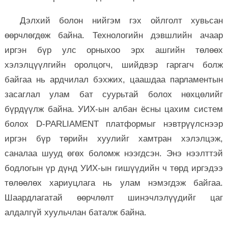
Дэлхий болон нийгэм гэх ойлголт хувьсан
өөрчлөгдөж байна. Технологийн дэвшлийн ачаар
иргэн бүр улс орныхоо эрх ашгийн төлөөх
хэлэлцүүлгийн оролцогч, шийдвэр гаргагч болж
байгаа нь ардчилал бэхжих, цаашдаа парламентын
засаглал улам бат суурьтай болох нөхцөлийг
бүрдүүлж байна. УИХ-ын албан ёсны цахим систем
болох D-PARLIAMENT платформыг нэвтрүүлснээр
иргэн бүр төрийн хуулийг хамтран хэлэлцэж,
саналаа шууд өгөх боломж нээгдсэн. Энэ нээлттэй
бодлогын үр дүнд УИХ-ын гишүүдийн ч төрд иргэдээ
төлөөлөх хариуцлага нь улам нэмэгдэж байгаа.
Шаардлагатай өөрчлөлт шинэчлэлүүдийг цаг
алдалгүй хуульчлан баталж байна.