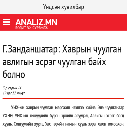
Үндсэн хувилбар
Г.Занданшатар: Хаврын чуулган
авлигын эсрэг чуулган байх
болно
3-р сарын 14
19 цаг 32 минут
УИХ-ын хаврын чуулган маргааш нээлтээ хийнэ. Энэ чуулганаар
ҮХНӨ, УИХ-ын гишүүдийн бүрэн эрхийн асуудал, Авлигын эсрэг багц
хууль, Сонгуулийн хууль, Улс төрийн намын хууль зэрэг олон томоохон,