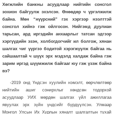
Хөгжлийн банкны асуудлаар нийтийн сонсгол
зохион байгуулж эхэлсэн. Өнөөдөр ч үргэлжилж
байна. Мөн “нүүрсний” гэх хэргээр нээлттэй
сонсгол хийнэ гэж ойлгосон. Нийгэмд дуулиан
тарьсан, ард иргэдийн анхаарлыг татсан эдгээр
хэргүүдийн эзэн, холбогдогчийг ил болгож, хянан
шалгах чиг үүргээ бодитой хэрэгжүүлж байгаа нь
сайшаалтай ч шүүх эрх мэдэлд халдаж байна гэж
зарим иргэд шүүмжилж байгааг юу гэж үзэж байна
вэ?
-2019 онд Үндсэн хуулийн нэмэлт, өөрчлөлтөөр
нийтийн ашиг сонирхлыг хөндсөн тодорхой
асуудлаар УИХ мөрдөн шалгах үйл ажиллагаа
явуулах эрх зүйн үндсийг бүрдүүлсэн. Улмаар
Монгол Улсын Их Хурлын хяналт шалгалтын тухай