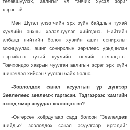
төлөвшүүлэх, авлигыг үл тэвчих хүсэл зориг
хэрэгтэй.
Мөн Шүгэл үлээгчийн эрх зүйн байдлын тухай
хуулийн анхны хэлэлцүүлэг хийгдэнэ. Нийтийн
албанд нийтийн болон хувийн ашиг сонирхлыг
зохицуулах, ашиг сонирхлын зөрчлөөс урьдчилан
сэргийлэх тухай хуулийн төслийг хэлэлцэнэ.
Товчхондоо хаврын чуулган авлигын эсрэг эрх зүйн
шинэчлэл хийсэн чуулган байх болно.
-Зөвлөлдөх санал асуулгын үр дүнгээр
Зөвлөлөөс зөвлөмж гаргасан. Тэдгээрээс хамгийн
эхэнд ямар асуудал хэлэлцэх вэ?
-Өнгөрсөн хоёрдугаар сард болсон “Зөвлөлдөж
шийдье” зөвлөлдөх санал асуулгаар иргэдийг