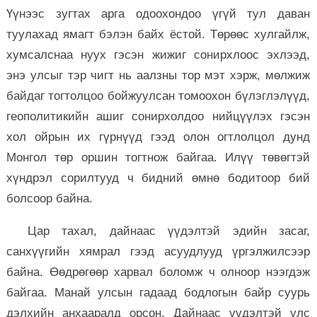
Үүнээс зугтах арга одоохондоо үгүй тул даван
туулахад ямагт бэлэн байх ёстой. Төрөөс хулгайлж,
хумсалснаа нуух гэсэн жижиг сонирхлоос эхлээд,
энэ улсыг тэр чигт нь аалзны тор мэт хэрж, мөлжиж
байдаг тогтолцоо бойжуулсан томоохон бүлэглэлүүд,
геополитикийн ашиг сонирхолдоо нийцүүлэх гэсэн
хол ойрын их гүрнүүд гээд олон огтлолцол дунд
Монгол төр оршин тогтнож байгаа. Илүү төвөгтэй
хүндрэл сорилтууд ч бидний өмнө бодитоор бий
болсоор байна.
Цар тахал, дайнаас үүдэлтэй эдийн засаг,
санхүүгийн хямрал гээд асуудлууд үргэлжилсээр
байна. Өөдрөгөөр харвал боломж ч олноор нээгдэж
байгаа. Манай улсын гадаад бодлогын байр суурь
дэлхийн анхааралд орсон. Дайнаас үүдэлтэй улс