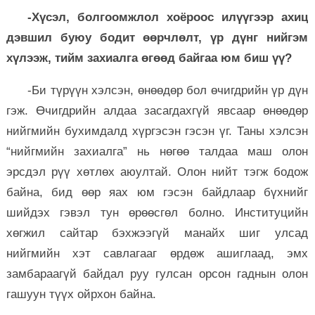
-Хүсэл, болгоомжлол хоёроос илүүгээр ахиц
дэвшил буюу бодит өөрчлөлт, үр дүнг нийгэм
хүлээж, тийм захиалга өгөөд байгаа юм биш үү?
-Би түрүүн хэлсэн, өнөөдөр бол өчигдрийн үр дүн
гэж. Өчигдрийн алдаа засагдахгүй явсаар өнөөдөр
нийгмийн бухимдалд хүргэсэн гэсэн үг. Таны хэлсэн
“нийгмийн захиалга” нь нөгөө талдаа маш олон
эрсдэл рүү хөтлөх аюултай. Олон нийт тэгж бодож
байна, бид өөр яах юм гэсэн байдлаар бүхнийг
шийдэх гэвэл тун өрөөсгөл болно. Институцийн
хөгжил сайтар бэхжээгүй манайх шиг улсад
нийгмийн хэт савлагааг өрдөж ашиглаад, эмх
замбараагүй байдал руу гулсан орсон гаднын олон
гашуун түүх ойрхон байна.