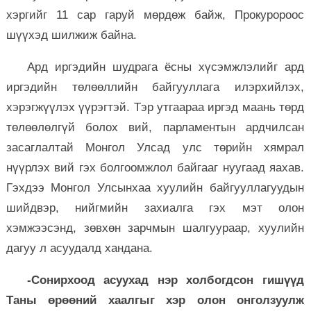
хэргийг 11 сар гаруй мөрдөж байж, Прокуророос
шүүхэд шилжиж байна.
Ард иргэдийн шудрага ёсны хүсэмжлэлийг ард
иргэдийн төлөөллийн байгууллага илэрхийлэх,
хэрэгжүүлэх үүрэгтэй. Тэр утгаараа иргэд маань төрд
төлөөлөлгүй болох вий, парламентын ардчилсан
засаглалтай Монгол Улсад улс төрийн хямрал
нүүрлэх вий гэх болгоомжлол байгааг нуугаад яахав.
Гэхдээ Монгол Улсынхаа хуулийн байгууллагуудын
шийдвэр, нийгмийн захиалга гэх мэт олон
хэмжээсэнд, зөвхөн зарчмын шалгуураар, хуулийн
дагуу л асуудалд хандана.
-Сонирхоод асуухад нэр холбогдсон гишүүд
Таны өрөөний хаалгыг хэр олон онголзуулж