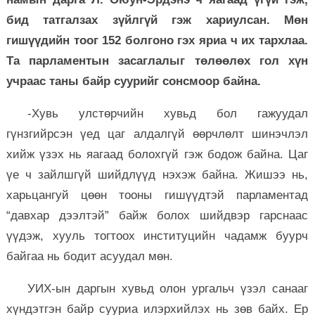
бид татгалзах зүйлгүй гэж хариулсан. Мөн
гишүүдийн тоог 152 болгоно гэх яриа ч их тархлаа.
Та парламентын засаглалыг төлөөлөх гол хүн
учраас таны байр суурийг сонсмоор байна.
-Хувь улстөрчийн хувьд бол гажуудал
гүнзгийрсэн үед цаг алдалгүй өөрчлөлт шинэчлэл
хийж үзэх нь яагаад болохгүй гэж бодож байна. Цаг
үе ч зайлшгүй шийдлүүд нэхэж байна. Жишээ нь,
харьцангуй цөөн тооны гишүүдтэй парламентад
“давхар дээлтэй” байж болох шийдвэр гарснаас
үүдэж, хууль тогтоох институцийн чадамж буурч
байгаа нь бодит асуудал мөн.
УИХ-ын даргын хувьд олон ургальч үзэл санааг
хүндэтгэн байр сууриа илэрхийлэх нь зөв байх. Ер