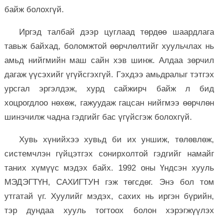
байж болохгүй.
Иргэд талбай дээр цуглаад төрдөө шаардлага
тавьж байхад, боломжтой өөрчлөлтийг хуульчлах нь
амьд нийгмийн маш сайн хэв шинж. Алдаа зөрчил
дагаж үүсэхийг үгүйсгэхгүй. Гэхдээ амьдралыг тэтгэх
урсгал эргэлдэж, хурд сайжирч байж л бид
хоцрогдлоо нөхөж, гажуудаж гацсан нийгмээ өөрчлөн
шинэчилж чадна гэдгийг бас үгүйсгэж болохгүй.
Хувь хүнийхээ хувьд би их уншиж, төлөвлөж,
системчлэн гүйцэтгэх сонирхолтой гэдгийг намайг
таних хүмүүс мэдэх байх. 1992 оны Үндсэн хууль
МЭДЭГТҮН, САХИГТУН гэж төгсдөг. Энэ бол том
утгатай үг. Хуулийг мэдэх, сахих нь иргэн бүрийн,
тэр дундаа хууль тогтоох болон хэрэгжүүлэх