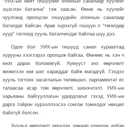
“УИХ-ын нийт гишүүний олонхын саналаар хуулийг
эцэслэн батална” гэж заасан. Өмнө нь хуулийг
чуулганд оролцсон гишүүдийн олонхын саналаар
баталдаг байсан. Арав хүрэхгүй гишүүн л “төгөлдөр
хуур” тоглоод хууль баталчихдаг байлаа шүү дээ.
Одоо бол УИХ-ын гишүүд санал хураалтад
хурууны хээгээрээ оролцож байгаа. Өмнөөс нь хэн ч
кноп дарах боломжгүй. Хүмүүст энэ өөрчлөлт
жижигхэн юм шиг харагддаг байж магадгүй. Гэхдээ
хууль тогтоох засаглалын төлөвшил, парламентат ёс
талаасаа асар том өөрчлөлт, шинэчлэлт. УИХ-ын
харьяаны байгууллагын удирдлагыг гэхэд УИХ-ын
дарга тойрон хүрээллээсээ сонгож томилдог нөхцөл
байхгүй болсон.
Хуульд өөрчлөлт оруулах замаар удирдах албан