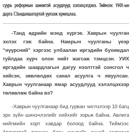
суурь реформын шинжтэй асуудлууд хэлэлцэгдэнэ. Тиймээс УИХ-ын
дарга Г.Занданшатартай уулзаж ярилцлаа.
-Танд өдрийн мэнд хүргэе. Хаврын чуулган
эхлэх гэж байна. Намрын чуулганы үеэр
“нүүрсний” хэргээс улбаалан иргэдийн бухимдал
туйлдаа хүрч олон нийт жагсаж тэмцсэн. УИХ
иргэдийн шаардлагын дагуу нээлттэй сонсгол ч
хийсэн, зөвлөлдөх санал асуулга ч явуулсан.
Хаврын чуулганаар ямар асуудлууд хэлэлцэхээр
төлөвлөж байна вэ?
-Хаврын чуулганаар бид гурван чиглэлээр 10 багц
эрх зүйн шинэчлэлийг хийхийг зорьж байна. Авлига
нийгмийн хорт хавдар болоод байна. Тиймээс