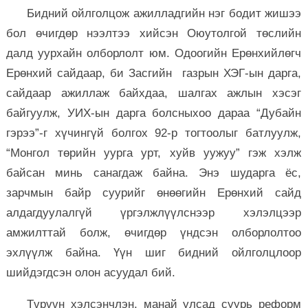
Бидний ойлголцож ажилладгийн нэг бодит жишээ
бол өчигдөр нээлтээ хийсэн Оюутолгой төслийн
далд уурхайн олборлолт юм. Одоогийн Ерөнхийлөгч
Ерөнхий сайдаар, би Засгийн газрын ХЭГ-ын дарга,
сайдаар ажиллаж байхдаа, шалгах ажлын хэсэг
байгуулж, УИХ-ын дарга болсныхоо дараа “Дубайн
гэрээ”-г хүчингүй болгох 92-р тогтоолыг батлуулж,
“Монгол төрийн уурга урт, хуйв уужуу” гэж хэлж
байсан минь санагдаж байна. Энэ шударга ёс,
зарчмын байр суурийг өнөөгийн Ерөнхий сайд
алдагдуулалгүй үргэлжлүүлснээр хэлэлцээр
амжилттай болж, өчигдөр үндсэн олборлолтоо
эхлүүлж байна. Үүн шиг бидний ойлголцлоор
шийдэгдсэн олон асуудал бий.
Түрүүн хэлсэнчлэн, манай улсад суурь реформ