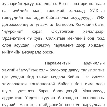
хуваарийн дагуу хэлэлцэнэ. Ер нь, энэ ярилцлагаар
нэг зүйлийг маш тодорхой хэлэхэд УИХ-ын
гишүүдийн шалгагдаж байгаа олон асуудлуудыг УИХ
дотроосоо шүгэл үлээж, ил болгосон. Хөгжлийн банк,
“нүүрсний” хэрэг, Оюутолгойн хэлэлцээр,
Эрдэнэтийн 49 хувь, Салхитын мөнгөний орд гээд
олон асуудал чухамхүү парламент дээр яригдаж,
нийгмийн анхааралд орсон.
Парламентын ардчиллын
хамгийн “агуу” гэж хэлж болохоор давуу талыг яг энэ
цаг үеүдэд бид таньж, мэдэрч байна. Нэг хүнээс
хамааралтай тогтолцоотой байсан бол ийм олон
шүгэл үлээгдэх бараг бололцоогүй. Монголчууд
ардчилсан Үндсэн хуулиа батлахдаа тогтолцооны
суурийг маш зөв шийдсэнийг өнөө үе харуулсаар