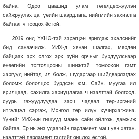
байна. Одоо цаашид улам төгөлдөржүүлэн
сайжруулах цаг үеийн шаардлага, нийгмийн захиалга
байгааг ч тооцох ёстой.
2019 онд ҮХНӨ-тэй зэрэгцэн яригдаж эхэлснийг
бид санаачилж, УИХ-д хянан шалгах, мөрдөн
байцаах эрх олгох эрх зүйн орчныг бүрдүүлснээр
өнөөгийн тогтолцооны шинжтэй томоохон гэмт
хэргүүд нийтэд ил болж, шударгаар шийдвэрлэгдэх
боломж бололцоо бүрдсэн юм. Сайн, муугаа ил
ярилцаад, сахилга хариуцлагаа ч нээлттэй болгоод,
суурь гажуудлуудаа засч чадвал төр-иргэний
итгэлцэл сэргэж, Монгол төр илүү хүчирхэгжинэ.
Үүнийг УИХ-ын гишүүд маань сайн ойлгож, дэмжиж
байгаа. Ер нь энэ удаагийн парламент маш уян хатан,
нээлттэй парламент гэдгийг онцлох ёстой.