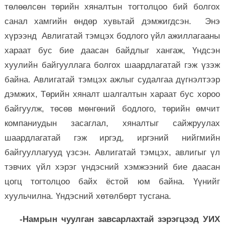
төлөөлсөн төрийн хяналтын тогтолцоо бий болгох
санал хамгийн өндөр хувьтай дэмжигдсэн. Энэ
хүрээнд Авлигатай тэмцэх бодлого үйл ажиллагааны
хараат бус бие даасан байдлыг хангаж, Үндсэн
хуулийн байгууллага болгох шаардлагатай гэж үзэж
байна. Авлигатай тэмцэх ажлыг судалгаа дүгнэлтээр
дэмжих, Төрийн хяналт шалгалтын хараат бус хороо
байгуулж, төсөв мөнгөний бодлого, төрийн өмчит
компаниудын засаглал, хяналтыг сайжруулах
шаардлагатай гэж иргэд, иргэний нийгмийн
байгууллагууд үзсэн. Авлигатай тэмцэх, авлигыг үл
тэвчих үйл хэрэг үндэсний хэмжээний бие даасан
цогц тогтолцоо байх ёстой юм байна. Үүнийг
хуульчилна. Үндэсний хөтөлбөрт тусгана.
-Намрын чуулган завсарлахтай зэрэгцээд УИХ