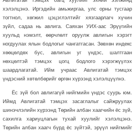
Авлигатай тэмцэх багц хуулийг эхний ээлжинд
хэлэлцэнэ. Иргэдийн амьжиргаа, улс орны тусгаар
тогтнол, хөгжил цэцэглэлтийг хязгаарлагч хүчин
зүйл, садаа нь авлига. Саяхан УИХ-аас Эрүүгийн
хуульд нэмэлт, өөрчлөлт оруулж авлигын хэрэгт
ногдуулах ялын бодлогыг чангатгасан. Зөвхөн индекс
хөөцөлдөх бус, авлигын уг үндэс, шалтгаан
нөхцөлтэй тэмцэх цогц бодлого хэрэгжүүлэх
шаардлагатай. Ийм учраас Авлигатай тэмцэх
үндэсний хөтөлбөрийг өргөн хүрээнд хэлэлцүүлнэ.
Ёс зүй бол авлигагүй нийгмийн үндэс суурь юм.
Иймд Авлигатай тэмцэх засаглалыг сайжруулах
шинэчлэлийн хүрээнд Төрийн албан хаагчийн ёс зүй,
сахилга хариуцлагын тухай хуулийг хэлэлцэнэ.
Төрийн албан хаагч бүрд ёс зүйтэй, эрүүл нийгмийг