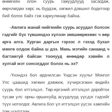
өнөөгийн олон суурь гажуудлууд засагдаж,
өөрчлөгдөх хөрс нь бүрдэж, хөгжил дэвшил бодитоор
бий болох байх гэж хариулмаар байна.
-Авлига манай нийгмийн суурь асуудал болсон
гэдгийг бүх түвшиндээ хүлээн зөвшөөрөхөөс ч өөр
арга алга. Хурган даргын гэрээс л гэхэд бухал
мөнгө олдож байна ш дээ. Мань мэтийн санаанд ч
багтамгүй байсан тоонууд өнөөдөр хэвийн л
хулгай мэт сонсогддог болох нь ээ?
-Үнэндээ бол ардчилсан Үндсэн хуульт Монгол
Улс цаашид хөгжин дэвжиж, хүчирхэгжин өндийх
суурь бол итгэлцэл. Төр-иргэний итгэлцэл доройтох
тусам улс орны оршихуйд асуудлууд үүсдэг гэдгийг
түүх нотолдог. Авлига бол үл итгэлцэл үүсэх хамгийн
том шалтгаан.