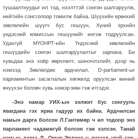
тушаалтнуудыг ил тод, нээлттэй сонгон шалгаруулж,
нийтийн сонсголоор томилж байна. Шүүхийн ерөнхий
зөвлөлийн шүүгч бус гишүүн, Хүний эрхийн
үндэсний комиссын гишүүнийг ингэж тодруулсан.
Удахгүй МҮОНРТ-ийн Үндэсний зөвлөлийн
гишүүдийн сонгон шалгаруулалтыг зарлана. Би
хувьдаа энэ хоёр өөрчлөлт, шинэчлэлийг, дээр нь
нэмээд Зөвлөлдөх ардчилал, D-parliament-ыг
парламентын засаглалын хөгжилд оруулсан миний
өчүүхэн боловч хувь нэмэр мөн гэж итгэдэг.
-Энэ намар УИХ-ын ээлжит бус сонгууль
явагдана гэх яриа гадуур их байна. Ардчилсан
намын дарга болсон Л.Гантөмөр ч ил тодоор энэ
парламент чадамжгүй болсон гэж хэлсэн. Танай
намын дарга Л. Оюун-Эрдэнэ ч яагаад үгүй гэж,