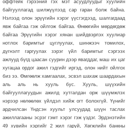
оффтейк гэрээний гэх мэт асуудлуудыг хуулийн
байгууллагад шилжүүлээд сар гаран болж байна.
Нэлээд олон эрүүгийн хэрэг үүсгэгдээд, шалгагдаад
явж байгаа гэж ойлгож байгаа. Өнөөгийн мөрдөгдөж
байгаа Эрүүгийн хэрэг хянан шийдвэрлэх хуулиар
нотлох баримтыг цуглуулах, шинжээч томилох,
дүгнэлт гаргуулах зэрэг үйл баримтыг сэргээх
ажлууд бүгд цаасан суурин дээр явагддаг, маш их цаг
хугацаа ордог ажил гэдгийг иргэд, олон нийт ойлгох
биз ээ. Өмгөөлж хамгаалах, эсвэл шахаж шаардахын
аль аль нь хууль бус. Хууль, шүүхийн
байгууллагуудын ажилд хутгалдан орж шүүмжлэх
нэрээр нөлөөлөх үйлдэл хийж огт болохгүй. Үүнийг
ардчилсан Үндсэн хуульт улсуудад шүүн таслах
ажиллагааны эсрэг гэмт хэрэг гэж үздэг. Эрдэнэтийн
49 хувийн хэргийг 2 жил гаруй, Хөгжлийн банкны