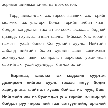
зоримог шийдмэг хийж, цэгцрэх ёстой.
Төрд шимэгчлэх гэж, төрөөс завших гэж, төрийг
мөлжих гэж улстөрч болон төрийн албан хаагч
болдог хандлагыг таслан зогсоох, эсэхээс бидний
цаашдын хувь заяа шалтгаална. Тиймээс Улс төрийн
намын тухай болон Сонгуулийн хууль, Нийтийн
албанд нийтийн болон хувийн ашиг сонирхлыг
зохицуулах, ашиг сонирхлын зөрчлөөс урьдчилан
сэргийлэх тухай хуулиудыг батлах ёстой.
-Барилаа, тавилаа гэх мэдээнд хууртаж
дөжирсөн нийгэм хууль гэхээс илүү бодит
хариуцлага, шийтгэл хүсэж байгаа нь нууц биш.
Нийгмийн энэ их бухимдал улс төрийн тогтворгүй
байдал руу чирэх вий гэж сэтгүүлчийн, иргэний