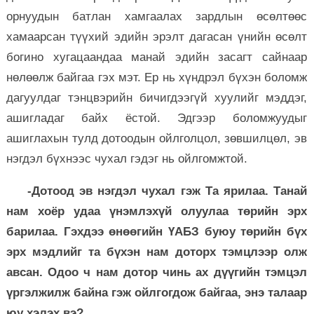
орнуудын батлан хамгаалах зардлын өсөлтөөс
хамаарсан түүхий эдийн эрэлт дагасан үнийн өсөлт
богино хугацаандаа манай эдийн засагт сайнаар
нөлөөлж байгаа гэх мэт. Ер нь хүндрэл бүхэн боломж
дагуулдаг тэнцвэрийн бичигдээгүй хуулийг мэддэг,
ашигладаг байх ёстой. Эдгээр боломжуудыг
ашиглахын тулд дотоодын ойлголцол, зөвшилцөл, эв
нэгдэл бүхнээс чухал гэдэг нь ойлгомжтой.
-Дотоод эв нэгдэл чухал гэж Та ярилаа. Танай
нам хоёр удаа үнэмлэхүй олуулаа төрийн эрх
барилаа. Гэхдээ өнөөгийн ҮАБЗ буюу төрийн бүх
эрх мэдлийг та бүхэн нам доторх тэмцлээр олж
авсан. Одоо ч нам дотор чинь ах дүүгийн тэмцэл
үргэлжилж байна гэж ойлгогдож байгаа, энэ талаар
юу хэлэх вэ?