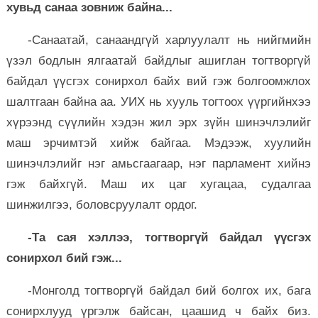
хувьд санаа зовниж байна...
-Санаатай, санаандгүй харлуулалт нь нийгмийн
үзэл бодлын ялгаатай байдлыг ашиглан тогтворгүй
байдал үүсгэх сонирхол байх вий гэж болгоомжлох
шалтгаан байна аа. УИХ нь хууль тогтоох үүргийнхээ
хүрээнд сүүлийн хэдэн жил эрх зүйн шинэчлэлийг
маш эрчимтэй хийж байгаа. Мэдээж, хуулийн
шинэчлэлийг нэг амьсгаагаар, нэг парламент хийнэ
гэж байхгүй. Маш их цаг хугацаа, судалгаа
шинжилгээ, боловсруулалт ордог.
-Та сая хэллээ, тогтворгүй байдал үүсгэх
сонирхол бий гэж...
-Монголд тогтворгүй байдал бий болгох их, бага
сонирхлууд үргэлж байсан, цаашид ч байх биз.