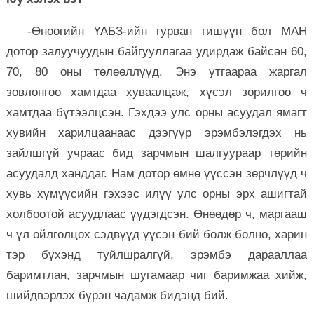
-Өнөөгийн ҮАБЗ-ийн гурван гишүүн бол МАН
дотор залуучуудын байгууллагаа удирдаж байсан 60,
70, 80 оны төлөөллүүд. Энэ утгаараа жаргал
зовлонгоо хамтдаа хуваалцаж, хүсэл зорилгоо ч
хамтдаа бүтээлцсэн. Гэхдээ улс орны асуудал ямагт
хувийн харилцаанаас дээгүүр эрэмбэлэгдэх нь
зайлшгүй учраас бид зарчмын шалгуураар төрийн
асуудалд ханддаг. Нам дотор өмнө үүссэн зөрчлүүд ч
хувь хүмүүсийн гэхээс илүү улс орны эрх ашигтай
холбоотой асуудлаас үүдэгдсэн. Өнөөдөр ч, маргааш
ч үл ойлголцох сэдвүүд үүсэн бий болж болно, харин
тэр бүхэнд туйлшралгүй, эрэмбэ дарааллаа
баримтлан, зарчмын шугамаар чиг баримжаа хийж,
шийдвэрлэх бүрэн чадамж бидэнд бий.