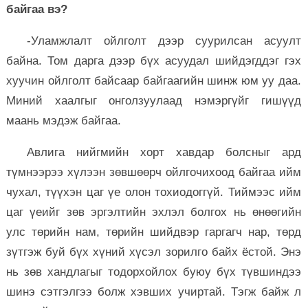
байгаа вэ?
-Уламжлалт ойлголт дээр суурилсан асуулт
байна. Том дарга дээр бүх асуудал шийдэгддэг гэх
хуучин ойлголт байсаар байгаагийн шинж юм уу даа.
Миний хаалгыг онголзуулаад нэмэргүйг гишүүд
маань мэдэж байгаа.
Авлига нийгмийн хорт хавдар болсныг ард
түмнээрээ хүлээн зөвшөөрч ойлгочихоод байгаа ийм
чухал, түүхэн цаг үе олон тохиодоггүй. Тиймээс ийм
цаг үеийг зөв эргэлтийн эхлэл болгох нь өнөөгийн
улс төрийн нам, төрийн шийдвэр гаргагч нар, төрд
зүтгэж буй бүх хүний хүсэл зорилго байх ёстой. Энэ
нь зөв хандлагыг тодорхойлох буюу бүх түвшиндээ
шинэ сэтгэлгээ болж хэвших учиртай. Тэгж байж л