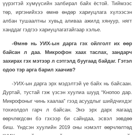
үүрэгтэй хүмүүсийн залбирал байх ёстой. Тиймээс
төр, иргэнийхээ өмнө өндөр хариуцлага хүлээсэн
албан тушаалтны хувьд аливаа ажилд хянуур, нягт
ханддаг гэдгээ хариуцлагатайгаар хэлье.
-Өмнө нь УИХ-ын дарга гэх ойлголт их өөр
байсан л даа. Микрофон хаах таслах, зандарч
захирах гэх мэтээр л сэтгэлд буугаад байдаг. Гэтэл
одоо тэр арга барил хаачив?
-УИХ-ын дарга эрх мэдэлтэй үе байх нь байсаан.
Дуртай, тустай гэж үзсэн хуулиа шууд “Кнопоо дар.
Микрофоныг чинь хаалаа” гээд асуудлыг шийдчихдэг
тохиолдол гарч л байсан. Энэ эрх дарх яагаад
өөрчлөгдсөн бэ гэхээр би сайндаа, эсвэл зөвдөө
биш. Үндсэн хуулийн 2019 оны нэмэлт өөрчлөлтөд