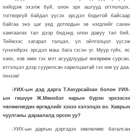
хийгдэж эхэлж буй, олон эрх ашгууд огтлолцох,
тогтворгүй байдал үүсэх эрсдэл бодитой байсаар
байгаа энэ цаг үед дотоодын эв нэгдлийг сахин
хамгаалах тал дээр бидэнд олон давуу тал бий.
Тиймээс хагарал талцал, үл ойлголцол үүсэж
гүнзгийрэх эрсдэл маш бага гэсэн үг. Муур гүйх, яс
хаях, хов зөөх гэх мэт асуудлуудыг өнгөрөөж сурсан,
итгэлцэл дээр суурилсан харилцаатай гэх юм уу даа.
/инээв/
-УИХ-ын дэд дарга Т.Аюурсайхан болон УИХ-
ын гишүүн Ж.Мөнхбат нарын бүрэн эрхээсээ
чөлөөлөгдөх өргөдлийг хэзээ хэлэлцэх вэ. Хаврын
чуулганы дараалалд орсон уу?
-УИХ-ын даргын дэргэдэх зөвлөлөөс баталсан