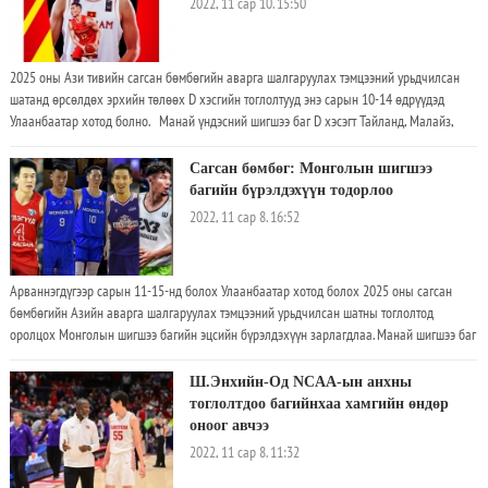
2022, 11 сар 10. 15:50
гурван баг урьдчилсан хоёрдугаар шатанд шалгарна
2025 оны Ази тивийн сагсан бөмбөгийн аварга шалгаруулах тэмцээний урьдчилсан
шатанд өрсөлдөх эрхийн төлөөx D хэсгийн тоглолтууд энэ сарын 10-14 өдрүүдэд
Улаанбаатар хотод болно. Манай үндэсний шигшээ баг D хэсэгт Тайланд, Малайз,
Вьетнам, Таити гэсэн 4 орны багтай хамт багтсан бөгөөд эдгээр 4 орны шигшээ багаас
тус бүр нэг тоглогчийг Монголын сагсанбөмбөгийн холбооноос онцлон танилцуулж
Сагсан бөмбөг: Монголын шигшээ
байгаа юм. Вьетнамын шигшээ баг нь Олон улсын сагсан бөмбөгийн холбоо /ФИБА/-
багийн бүрэлдэхүүн тодорлоо
ны чансаанд 139-т бичигдэж байна. Түүхэндээ 2 удаа буюу 1963, 1965 онуудад Азийн
2022, 11 сар 8. 16:52
АШТ-д оролцож байсан
Арваннэгдүгээр сарын 11-15-нд болох Улаанбаатар хотод болох 2025 оны сагсан
бөмбөгийн Азийн аварга шалгаруулах тэмцээний урьдчилсан шатны тоглолтод
оролцох Монголын шигшээ багийн эцсийн бүрэлдэхүүн зарлагдлаа. Манай шигшээ баг
Малайз, Тайланд, Бруней, Вьетнамын багтай "D" хэсэгт хуваарилагдсан юм. 1
Ш.Энхийн-Од NCAA-ын анхны
тоглолтдоо багийнхаа хамгийн өндөр
оноог авчээ
2022, 11 сар 8. 11:32