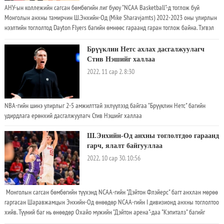
АНУ-ын коллежийн сагсан бөмбөгийн лиг буюу "NCAA Basketball"-д тоглож буй
Монголын анхны тамирчин Ш.Энхийн-Од (Mike Sharavjamts) 2022-2023 оны улирлын
нээлтийн тоглолтод Dayton Flyers багийн өмнөөс гараанд гаран тоглож байна. Тэгвэл
өнөөдөр Lindenwood Lions багийн эсрэг хийсэн тоглолтод Mike талбайд 29 минут
тоглож 3 самбар, 5 оновчтой дамжуулалт, 14 оноо авчээ
Брүүклин Нетс ахлах дасгалжуулагч
Стив Нэшийг халлаа
2022, 11 сар 2. 8:30
NBA-гийн шинэ улирлыг 2-5 амжилттай эхлүүлээд байгаа "Брүүклин Нетс" багийн
удирдлага ерөнхий дасгалжуулагч Стив Нэшийг халлаа
Ш.Энхийн-Од анхны тоглолтдоо гараанд
гарч, ялалт байгууллаа
2022, 10 сар 30. 10:56
Монголын сагсан бөмбөгийн түүхэнд NCAA-гийн "Дэйтон Флэйерс" багт анхлан мөрөө
гаргасан Шаравжамцын Энхийн-Од өнөөдөр NCAA-гийн I дивизионд анхны тоглолтоо
хийв. Түүний баг нь өнөөдөр Охайо мужийн "Дэйтон арена"-даа "Кэпиталз" багийг
хүлээн авч тоглон 80:42-оор буулган авчээ