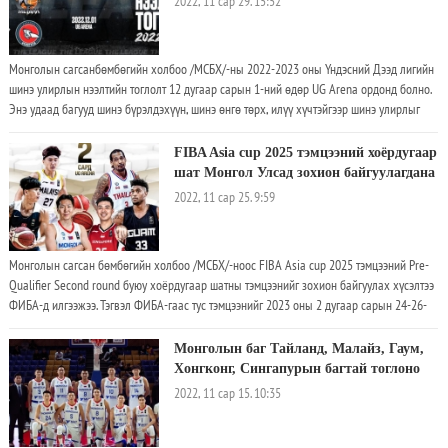
2022, 11 сар 29. 15:52
Монголын сагсанбөмбөгийн холбоо /МСБХ/-ны 2022-2023 оны Үндэсний Дээд лигийн
шинэ улирлын нээлтийн тоглолт 12 дугаар сарын 1-ний өдөр UG Arena ордонд болно.
Энэ удаад багууд шинэ бүрэлдэхүүн, шинэ өнгө төрх, илүү хүчтэйгээр шинэ улирлыг
эхлүүлэхээр зэхээд байгаа юм. Тус нээлтийн тоглолтын хуваарийг /12.01/ та бүхэнд
сонирхуулж байна. 16.00 цагаас Улаанбаатар Амазонс – Эрдэнэтийн Уурхайчид /
FIBA Asia cup 2025 тэмцээний хоёрдугаар
эмэгтэй баг/, 18.00 цагаас Архангай Алтан Дорнодын Дайчид – Тэнүүн Өлзий багууд
шат Монгол Улсад зохион байгуулагдана
тоглоод шинэ улирлын нээлтийн ёслол болно
2022, 11 сар 25. 9:59
Монголын сагсан бөмбөгийн холбоо /МСБХ/-ноос FIBA Asia cup 2025 тэмцээний Pre-
Qualifier Second round буюу хоёрдугаар шатны тэмцээнийг зохион байгуулах хүсэлтээ
ФИБА-д илгээжээ. Тэгвэл ФИБА-гаас тус тэмцээнийг 2023 оны 2 дугаар сарын 24-26-
ны өдрүүдэд Монгол Улсын нийслэл Улаанбаатар хотод зохион байгуулах эрхийг
олгосноо албан ёсоор мэдэгджээ.
Монголын баг Тайланд, Малайз, Гаум,
Хонгконг, Сингапурын багтай тоглоно
2022, 11 сар 15. 10:35