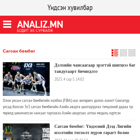
Үндсэн хувилбар
Сагсан бөмбөг
Дэлхийн чансаагаар эрэгтэй шигшээ баг
тавдугаарт бичигдлээ
2023, 4 сар 5. 14:02
Олон улсын сагсан бөмбөгийн холбоо (FIBA)-аас өнгөрөгч долоо хоногт Сингапур
улсад болсон 3х3 сагсан бөмбөгийн Азийн аварга шалгаруулах тэмцээний дараа тус
төрөлд шинэчилсэн чансааг гаргажээ. Азийн аваргаас алтан медаль хүртсэн
Монголын эрэгтэйчүүдийн шигшээ баг 3.740.393 оноогоор 5 дугаар байрт бичигджээ
Сагсан бөмбөг: Үндэсний Дээд Лигийн
нээлтийн тоглолт пүрэв гарагт болно