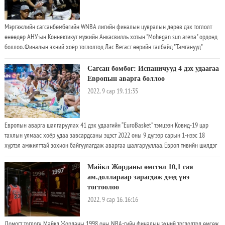
Мэргэжлийн сагсанбөмбөгийн WNBA лигийн финалын цувралын дөрөв дэх тоглолт
өнөөдөр АНУ-ын Коннектикут мужийн Анкасвилль хотын "Mohegan sun arena" ордонд
боллоо. Финалын эхний хоёр тоглолтод Лас Вегаст өөрийн талбайд "Тамганууд"
илүүрхэн 67:64, 85:71 -ээр хожин цувралыг 2:0 болгоод байсан ч гуравдахь тоглолтод
"Нарнууд" 105:76-аар бут ниргэн цувралын харьцааг ойртуулсан билээ. Гуравдахь
Сагсан бөмбөг: Испаничууд 4 дэх удаагаа
тоглолтод "Коннектикут сан" WNBA -ийн хэд хэдэн шинэ рекордыг тогтоосон
Европын аварга боллоо
2022, 9 сар 19. 11:35
Европын аварга шалгаруулах 41 дэх удаагийн “EuroBasket” тэмцээн Ковид-19 цар
тахлын улмаас хоёр удаа завсардсаны эцэст 2022 оны 9 дүгээр сарын 1-нээс 18
хүртэл амжилттай зохион байгуулагдаж аваргаа шалгарууллаа. Европ тивийн шилдэг
24 баг дөрвөн хэсэгт хуваагдан өрсөлдсний эцэст Испанийн шигшээ баг аваргаар
шалгарч Европийн тавцанд дөрөв дэх түрүүгээ хүртлээ
Майкл Жорданы өмсгөл 10,1 сая
ам.доллараар зарагдаж дээд үнэ
тогтоолоо
2022, 9 сар 16. 16:16
Домогт тоглогч Майкл Жорданы 1998 оны NBA-гийн финалын эхний тоглолтод өмсөж