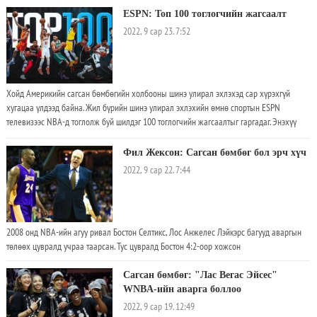
ESPN: Топ 100 тоглогчийн жагсаалт
2022, 9 сар 23. 7:52
Хойд Америкийн сагсан бөмбөгийн холбооны шинэ улирал эхлэхэд сар хүрэхгүй
хугацаа үлдээд байна. Жил бүрийн шинэ улирал эхлэхийн өмнө cпортын ESPN
телевизээс NBA-д тоглолж буй шилдэг 100 тоглогчийн жагсаалтыг гаргадаг. Энэхүү
жагсаалтыг та бүхэнд хүргэж байна.
Фил Жексон: Сагсан бөмбөг бол эрч хүч
2022, 9 сар 22. 7:44
2008 онд NBA-ийн агуу ривал Бостон Селтикс, Лос Анжелес Лэйкэрс багууд аваргын
төлөөх цувралд учраа таарсан. Тус цувралд Бостон 4:2-оор хожсон
Сагсан бөмбөг: "Лас Вегас Эйсес"
WNBA-ийн аварга боллоо
2022, 9 сар 19. 12:49