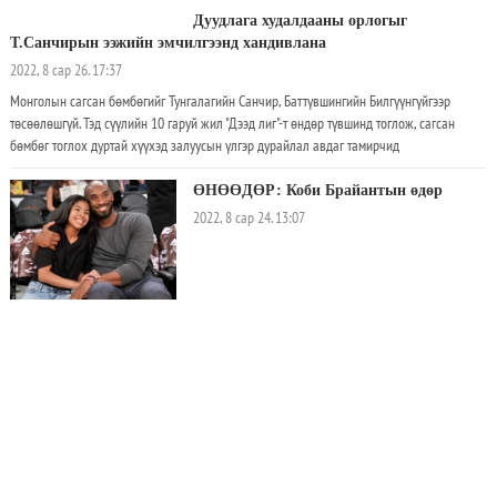
Дуудлага худалдааны орлогыг
Т.Санчирын ээжийн эмчилгээнд
хандивлана
2022, 8 сар 26. 17:37
Монголын сагсан бөмбөгийг Тунгалагийн Санчир, Баттүвшингийн Билгүүнгүйгээр
төсөөлөшгүй. Тэд сүүлийн 10 гаруй жил "Дээд лиг"-т өндөр түвшинд тоглож, сагсан
бөмбөг тоглох дуртай хүүхэд залуусын үлгэр дурайлал авдаг тамирчид
ӨНӨӨДӨР: Коби Брайантын өдөр
2022, 8 сар 24. 13:07
Жил бүрийн 08-р сарын 24-ий өдрийг алдарт сагсан бөмбөгчин асан “Коби Брайантын
өдөр” /Kobe Bryant Day/ болгон тэмдэглэж байх шийдвэрийг Калифорнийн Оранж
Каунтигийн Хяналтын зөвлөлөөс /Orange County Board of Supervisors in California/
албан ёсоор баталсан бөгөөд чухам энэ өдрийг сонгосон нь түүний төрсөн 1978 оны
08-р сарын 23-нтай огт холбоогүй аж. Харин түүний Лос Анжелес Лейкерс багт байх
3Х3 сагсан бөмбөгийн "U18" насны
хугацаандаа өмсөж байсан өмсгөлийн 8 болон 24 гэсэн дугааруудыг бэлгэдэн
ДАШТ өнөөдөр эхэлнэ
сонгосон өдөр гэнэ. Брайант Филаделфиа Севентисиксерс /Philadelphia 76ers/ багийн