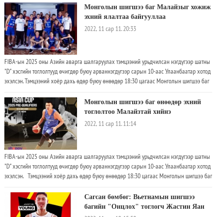
Монголын шигшээ баг Малайзыг хожиж
эхний ялалтаа байгууллаа
2022, 11 сар 11. 20:33
FIBA-ын 2025 оны Азийн аварга шалгаруулах тэмцээний урьдчилсан нэгдүгээр шатны
"D" хэсгийн тоглолтууд өчигдөр буюу арваннэгдүгээр сарын 10-аас Улаанбаатар хотод
эхэлсэн. Тэмцээний хоёр дахь өдөр буюу өнөөдөр 18:30 цагаас Монголын шигшээ баг
эхний тоглолтоо Малайзтай хийж 94:92 онооны харьцаатайгаар эхний ялалтаа
байгууллаа.
Монголын шигшээ баг өнөөдөр эхний
тоглолтоо Малайзтай хийнэ
2022, 11 сар 11. 11:14
FIBA-ын 2025 оны Азийн аварга шалгаруулах тэмцээний урьдчилсан нэгдүгээр шатны
"D" хэсгийн тоглолтууд өчигдөр буюу арваннэгдүгээр сарын 10-аас Улаанбаатар хотод
эхэлсэн. Тэмцээний хоёр дахь өдөр буюу өнөөдөр 18:30 цагаас Монголын шигшээ баг
эхний тоглолтоо Малайзтай хийнэ. Тэмцээний эхний өдөр Малайзын шигшээ баг
Тайландад 78-103 харьцаагаар хожигдсон бол нөгөө талд Таити Вьетнамын шигшээ
Сагсан бөмбөг: Вьетнамын шигшээ
багт 41-84 харьцаагаар хожигдсон. Харин өнөөдөр 15:30 цагаас Тайланд - Таити,
багийн "Онцлоx" тоглогч Жастин Яан
18:30 цагаас Монгол - Малайзтай тоглох учиртай. Хэсгээс хамгийн өндөр оноо авсан