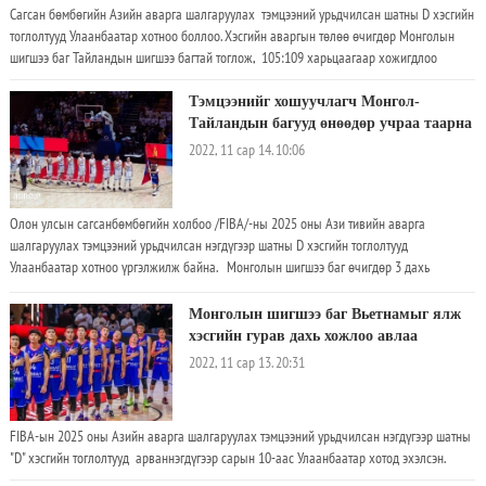
Сагсан бөмбөгийн Азийн аварга шалгаруулах тэмцээний урьдчилсан шатны D хэсгийн
тоглолтууд Улаанбаатар хотноо боллоо. Хэсгийн аваргын төлөө өчигдөр Монголын
шигшээ баг Тайландын шигшээ багтай тоглож, 105:109 харьцаагаар хожигдлоо
Тэмцээнийг хошуучлагч Монгол-
Тайландын багууд өнөөдөр учраа таарна
2022, 11 сар 14. 10:06
Олон улсын сагсанбөмбөгийн холбоо /FIBA/-ны 2025 оны Ази тивийн аварга
шалгаруулах тэмцээний урьдчилсан нэгдүгээр шатны D хэсгийн тоглолтууд
Улаанбаатар хотноо үргэлжилж байна. Монголын шигшээ баг өчигдөр 3 дахь
тоглолтоо Вьетнам улсын шигшээ багтай хийж 88:77-гоор хожиж, дараагийн шатанд
шалгаран тоглох болзлоо хангалаа. Монголын шигшээ баг эхний тоглолтоо
Монголын шигшээ баг Вьетнамыг ялж
Малайзын шигшээ багийн эн тэнцүүхэн тоглолтын төгсгөлд 94:92-оор хожиж гараагаа
хэсгийн гурав дахь хожлоо авлаа
эхлүүлсэн бол 2 дахь тоглолтоо Таитигийн шигшээ багтай хийж 91:62-оор илүүрхэн
2022, 11 сар 13. 20:31
хожоод байлаа
FIBA-ын 2025 оны Азийн аварга шалгаруулах тэмцээний урьдчилсан нэгдүгээр шатны
"D" хэсгийн тоглолтууд арваннэгдүгээр сарын 10-аас Улаанбаатар хотод эхэлсэн.