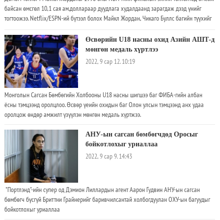
байсан өмсгөл 10,1 сая ам.доллараар дуудлага худалдаанд зарагдаж дээд үнийг
тогтоожээ. Netflix/ESPN-ий бүтээл болох Майкл Жордан, Чикаго Буллс багийн түүхийг
өгүүлсэн “The Last Dance” баримтат кино 2020 онд дэлгэцнээ гарсан нь домогт
тамирчинтай холбоотой эд зүйлсийн үнийг өсөхөд нөлөөлсөн гэж ажиглагчид үздэг.
Өсвөрийн U18 насны охид Азийн АШТ-д
Дуудлага худалдааг зохион байгуулсан Sotheby’s ордноос мэдээлснээр Майкл
мөнгөн медаль хүртлээ
Жорданы 23 дугаартай улаан өмсгөлийг худалдаж авахыг хүссэн хорин үнийн санал
2022, 9 сар 12. 10:19
ирсэн байна. Спорттой холбоотой эд зүйлсийн түүхэнд байгаагүй дээд үнээр өмсгөлийг
худалдан авсан хүн нэрээ нууцалжээ
Монголын Сагсан Бөмбөгийн Холбооны U18 насны шигшээ баг ФИБА-гийн албан
ёсны тэмцээнд оролцлоо. Өсвөр үеийн охидын баг Олон улсын тэмцээнд анх удаа
оролцож өндөр амжилт үзүүлэн мөнгөн медаль хүртжээ.
АНУ-ын сагсан бөмбөгчдөд Оросыг
бойкотлохыг уриаллаа
2022, 9 сар 9. 14:43
"Портлэнд"-ийн супер од Дэмион Лиллардын агент Аарон Гудвин АНУ-ын сагсан
бөмбөгч бүсгүй Бриттни Грайнерийг баривчилсантай холбогдуулан ОХУ-ын багуудыг
бойкотлохыг уриаллаа