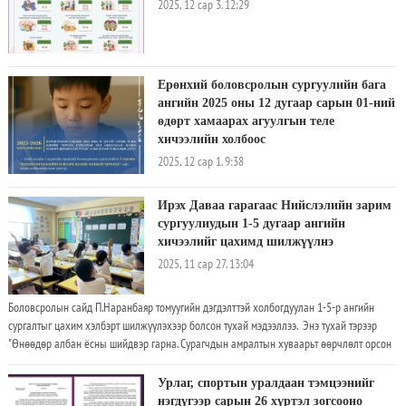
2025, 12 сар 3. 12:29
Ерөнхий боловсролын сургуулийн бага
ангийн 2025 оны 12 дугаар сарын 01-ний
өдөрт хамаарах агуулгын теле
хичээлийн холбоос
2025, 12 сар 1. 9:38
Ирэх Даваа гарагаас Нийслэлийн зарим
сургуулиудын 1-5 дугаар ангийн
хичээлийг цахимд шилжүүлнэ
2025, 11 сар 27. 13:04
Боловсролын сайд П.Наранбаяр томуугийн дэгдэлттэй холбогдуулан 1-5-р ангийн
сургалтыг цахим хэлбэрт шилжүүлэхээр болсон тухай мэдээллээ. Энэ тухай тэрээр
"Өнөөдөр албан ёсны шийдвэр гарна. Сурагчдын амралтын хуваарьт өөрчлөлт орсон
зүйл байхгүй
Урлаг, спортын уралдаан тэмцээнийг
нэгдүгээр сарын 26 хүртэл зогсооно