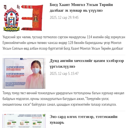
нийцүүлэн өөрчилдөг
Богд Хаант Монгол Улсын Төрийн
далбааг эх хувиар нь үзүүлнэ
2025, 12 сар 29. 9:45
Үндэсний эрх чөлөө, тусгаар тогтнолоо сэргээн мандуулсны 114 жилийн ойд зориулсан
Ерөнхийлөгчийн цомын төлөөх чансаа өндөр 128 бөхийн барилдааны үеэр Монгол
Улсын Соёлын өвд албан ёсоор бүртгэлтэй Богд Хаант Монгол Улсын Төрийн далбааг
Монгол бөхийн өргөөнд эх хувиар нь олон нийтэд дэлгэн үзүүлэх гэж байна. Аливаа
улс гүрний тусгаар тогтнолын эрхэм бэлгэдэл нь Улсын сүлд, тамга, туг, далбаа байдаг
Дунд ангийн хичээлийг цахим хэлбэрээр
билээ. Энэхүү уламжлалын дагуу 1911 онд тусгаар тогтнолоо зарласан Олноо
үргэлжлүүлнэ
Өргөгдсөн Монгол Улсын хамгийн түрүүнд шийдвэрлэсэн чухал зүйл нь дэлхийн
2025, 12 сар 5. 15:47
нийтийн жишгийн дагуу “Төрийн далбаа”-тай болсон явдал юм. Зээгт наамал болон
барлах аргаар бүтээсэн Олноо Өргөгдсөн Монгол Улсын төрийн далбааг урлахад Да
лам Цэрэнчимэд ихээхэн үүрэгтэй оролцсон гэдэг бөгөөд уг далбааны гол дахь
Томуу, томуу төст өвчний тохиолдлын удирдлагын тогтолцооны багын хурлаар нөхцөл
соёмбо тэмдэг нь 1921 оны Ардын хувьсгалын үеэр төрийн сүлд далбаанд ч
байдлын мэдээлэл, орчны зохицуулалтын багуудын ажил, “Томуугийн үзлэг,
залгамжлан ирсэн түүхтэй
оношилгооны хэсэг” байгуулах санал, цаашдын хэрэгжилтийн талаар хэлэлцлээ.
Томуугийн вирусийн идэвхжилийн оргил үеийн 10 жилийн судалгаагаар томуугийн
вирусийн илрэлт ихэвчлэн 51–52 дахь долоо хоногт оргилд хүрдэг
Энэ сард олгох тэтгэвэр, тэтгэмжийн
хуваарь