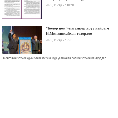
2025, 11 сар 27. 10:30
“Болор цом”-ын эзнээр яруу найрагч
Н.Минжинсайхан тодорлоо
2025, 11 сар 27. 9:26
Монголын зохиолчдын эвлэлээс жил бүр уламжлал болгон зохион байгуулдаг
Эгшиглэнт эхийн хишигт яруу найрагч тодруулах “Болор цом-2025” наадам өчигдөр
боллоо. Тус наадамд үе үеийн яруу найрагчид өөрсдийн шинэ бүтээлийг сойж
өрсөлддөг. Түрүүлсэн найрагч тухайн жилийн “Болор цом”-ын эзэн болдог
уламжлалтай. “Болор цом” 43 дэх яруу найргийн наадмын тэргүүн байрын эзнээр
Найруулагч Ж.Сэнгэдоржийн
Монголын Радиогийн редактор, МЗЭ-ийн шагналт яруу найрагч, сэтгүүлч
“Сэтгэлийн зураг” уран сайхны кино
Н.Минжинсайхан "Үг" хэмээх шүлгээрээ хүртэв. Ташрамд дурдахад, анхны “Болор
олон улсын наадмаас шагнал хүртэв
цом”-ыг Д.Пүрэвдорж “Хүн төрөлхтөнд хэлэх үг” шүлгээрээ 50 насандаа хүртжээ
2025, 11 сар 24. 9:34
БНХАУ-ын Засгийн газраас 2026-2027