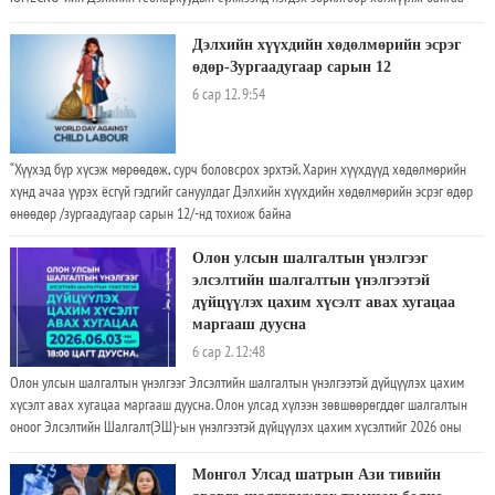
билээ. ЮНЕСКО нь геологийн өвийг хамгаалах, геологийн шинжлэх ухааны ач
холбогдлыг олон нийтэд таниулах, геологийн аялал жуулчлалыг хөгжүүлэх замаар
Дэлхийн хүүхдийн хөдөлмөрийн эсрэг
орон нутгийн тогтвортой хөгжилд хувь нэмэр оруулах зорилго бүхий Дэлхийн
өдөр-Зургаадугаар сарын 12
геопаркуудын хөтөлбөрийг 2015 оноос хэрэгжүүлж эхэлсэн. Монгол Улс 2018 оноос
6 сар 12. 9:54
энэхүү хөтөлбөрт хамрагдах бэлтгэл ажлыг эхлүүлж, геопарк болгон хөгжүүлэх
боломжтой газар нутгийг тодорхойлон судалж, ЮНЕСКО-ийн олон улсын
экспертүүдийн зөвлөмжийн дагуу ажиллаж байна. Дэлхийн туршлагаас харахад
“Хүүхэд бүр хүсэж мөрөөдөж, сурч боловсрох эрхтэй. Харин хүүхдүүд хөдөлмөрийн
геопаркууд нь геологийн өвийг хамгаалахаас гадна аялал жуулчлалыг хөгжүүлэх,
хүнд ачаа үүрэх ёсгүй гэдгийг сануулдаг Дэлхийн хүүхдийн хөдөлмөрийн эсрэг өдөр
орон нутгийн жижиг, дунд бизнесийг дэмжих, ажлын байр бий болгох, иргэдийн
өнөөдөр /зургаадугаар сарын 12/-нд тохиож байна
амьжиргааг дээшлүүлэх замаар тогтвортой хөгжилд бодит хувь нэмэр оруулдаг. Энэ
хүрээнд Шар цав орчмын палеонтологийн олдвор, эртний үлэг гүрвэлийн мөр бүхий
Олон улсын шалгалтын үнэлгээг
газрууд, Ханбогдын массив болон түүний орчмын геологи, палеонтологи, соёлын өвд
элсэлтийн шалгалтын үнэлгээтэй
түшиглэн Монгол Улсын анхны геопаркийг хөгжүүлэх ажлуудыг хийж байна
дүйцүүлэх цахим хүсэлт авах хугацаа
маргааш дуусна
6 сар 2. 12:48
Олон улсын шалгалтын үнэлгээг Элсэлтийн шалгалтын үнэлгээтэй дүйцүүлэх цахим
хүсэлт авах хугацаа маргааш дуусна. Олон улсад хүлээн зөвшөөрөгддөг шалгалтын
оноог Элсэлтийн Шалгалт(ЭШ)-ын үнэлгээтэй дүйцүүлэх цахим хүсэлтийг 2026 оны
гуравдугаар сарын 9-нөөс зургаадугаар сарын 3-ны 18:00 цаг хүртэл хүлээн авч
байгаа. Үүнд: Кембрижийн AS, A, IB- International Baccalaureate TOEFL/IBT/ PTE IELTS
Монгол Улсад шатрын Ази тивийн
SAT Их, дээд сургуулийн элсэлтийн шалгалт нь төгсөлтийн шалгалттай нэгдмэл зохион