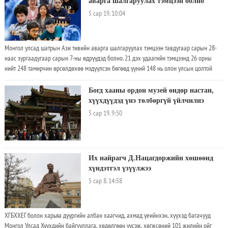
аварга шалгаруулах тэмцээн болно
байгуулагддаг гадаадын ахлах сургууль төгссөн болон олон улсад хүлээн
5 сар 19. 10:04
зөвшөөрөгдсөн бусад хөтөлбөрөөр суралцаж төгссөн оюутан, суралцагчдын сурлагын
дүн, оноог дүйцүүлнэ. Оюутан, суралцагч-цахим хүсэлт илгээх алхам Олон улсын
шалгалтын үнэлгээг Монгол улсын ЭШ-ын үнэлгээнд дүйцүүлэх хүсэлт, холбогдох
Монгол улсад шатрын Ази тивийн аварга шалгаруулах тэмцээн тавдугаар сарын 28-
бичиг баримтыг тухайн жилийн ЭШ эхлэхээс хамгийн багадаа ажлын 15 хоногийн
наас зургаадугаар сарын 7-ны өдрүүдэд болно. 21 дэх удаагийн тэмцээнд 26 орны
өмнө Боловсролын үнэлгээний төвийн www.eec.mn сайтад орж “Элсэлтийн шалгалт”
нийт 248 тамирчин өрсөлдөхөө мэдүүлсэн бөгөөд үүний 148 нь олон улсын цолтой
гэсэн цэсийг дарж “ОЛОН УЛСЫН ҮНЭЛГЭЭ ДҮЙЦҮҮЛЭХ” гэсэн сонголтыг хийж, ЭШ-д
шатарчин буй нь тэмцээний чансааг илтгэнэ
бүртгүүлсэн бүртгэлийн дугаар, нууц үгээ ашиглан системд нэвтэрч холбогдох
мэдээлэл болон материалаа зааврын дагуу оруулан хүсэлтээ цахимаар ирүүлнэ.
Богд хааны ордон музей өндөр настан,
Хүсэлт ирүүлэхэд оюутан, суралцагчийн бүрдүүлэх материал
хүүхдүүдэд үнэ төлбөргүй үйлчилнэ
5 сар 19. 9:50
Их найрагч Д.Нацагдоржийн хөшөөнд
хүндэтгэл үзүүлжээ
5 сар 8. 14:58
ХГБХХЕГ болон харьяа дүүргийн албан хаагчид, ахмад үеийнхэн, хүүхэд багачууд
Монгол Улсад Хүүхдийн байгууллага, хөдөлгөөн үүсэж, хөгжсөний 101 жилийн ойг