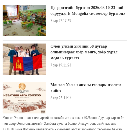
Цэцэрлэгийн бүртгэл 2026.08.10-23 ний
өдрүүдэд E-Mongolia системээр бүртгэнэ
7 сар 27. 17:23
Олон улсын химийн 58 дугаар
олимпиадаас хоёр мөнгө, хоёр хүрэл
медаль хүртлээ
7 сар 19. 11:28
Монгол Улсын анхны геопарк нээлтээ
хийнэ
6 сар 25. 11:14
Монгол Улсын анхны геопаркийн нээлтийн арга хэмжээ 2026 оны 7 дугаар сарын 1-
ний өдөр Өмнөговь аймгийн Ханбогд суманд болно. Энэхүү геопаркийг цаашид
ЮНЕСКО-ийн Дэлхийн геопаркуудын сүлжээнд нэгдэх зорилгоор хөгжүүлж байгаа