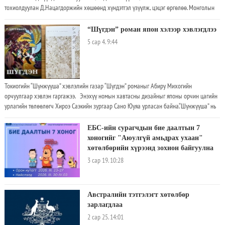
тохиолдуулан Д.Нацагдоржийн хөшөөнд хүндэтгэл үзүүлж, цэцэг өргөлөө. Монголын
орчин үеийн уран зохиолыг үндэслэгчдийн нэг Монголын хүүхдийн хөдөлгөөн,
байгууллагын үндэслэгч Д.Нацагдорж (1906-1937)-д зориулсан хөшөөг 1966 онд
“Шүгдэн” роман япон хэлээр хэвлэгдлээ
Л.Махбалын зураг төсөл, Н.Жамбаагийн удирдлагаар Монголын урчуудын эвлэлийн
5 сар 4. 9:44
хорооны Дүрслэх урлагийн баримлын тасгийн урчууд бүтээсэн юм. Хөшөөнд
Д.Нацагдоржийг гартаа цаас харандаа барин бүтээл туурвиж байгаа байдлаар
дүрсэлж хөшөөний суурийн урд хананд “Миний нутаг” шүлгийн хэсгээс монгол бичгээр
бичсэн
Токиогийн “Шүнжүүша” хэвлэлийн газар “Шүгдэн” романыг Абиру Михогийн
орчуулгаар хэвлэн гаргажээ. Энэхүү номын хавтасны дизайныг японы орчин цагийн
урлагийн төлөөлөгч Хироэ Саэкийн зургаар Сано Юуяа урласан байна.“Шүнжүүша” нь
1918 онд байгуулагдсан, 100 гаруй жилийн түүхтэй, зэнгийн их багш Догэний бүтээл,
Толстой, Достоевскийн бүрэн түүврүүдийг япон хэлээр гаргасан
ЕБС-ийн сурагчдын бие даалтын 7
хоногийг "Аюулгүй амьдрах ухаан"
хөтөлбөрийн хүрээнд зохион байгуулна
3 сар 19. 10:28
Австралийн тэтгэлэгт хөтөлбөр
зарлагдлаа
2 сар 25. 14:01