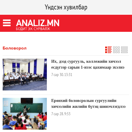
Үндсэн хувилбар
Боловсрол
Их, дээд сургууль, коллежийн хичээл
есдүгээр сарын 1-нээс цахимаар эхэлнэ
7 сар 30. 13:31
Ерөнхий боловсролын сургуулийн
хичээлийн жилийн бүтэц шинэчлэгдлээ
7 сар 28. 9:53