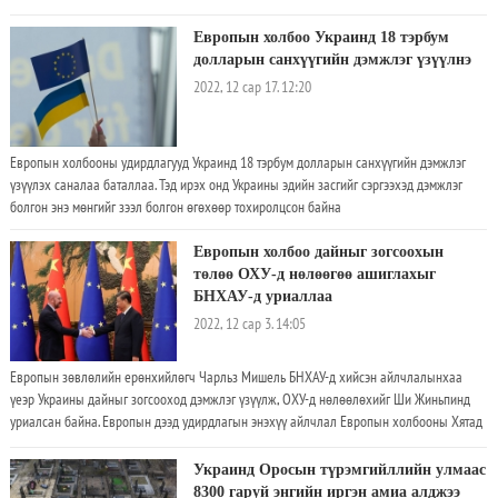
дамжуулан мэдэгдэхдээ Иранд үйлдвэрлэсэн нисгэгчгүй нисэх төхөөрөмжүүд урд
шөнө нийслэл хотын дээгүүр ажиглагдсан ба заримыг нь устгасан гэж тус мэдээнд
Европын холбоо Украинд 18 тэрбум
дурдсан байна. Киев хотын захирагч Олекси Кулева хэлэхдээ, энэ үеэр зарим нэг
долларын санхүүгийн дэмжлэг үзүүлнэ
чухал дэд бүтэц эвдэрч сүйдэн хоёр хүн шархадсан гэв. Энэхүү халдлага шөнийн
2022, 12 сар 17. 12:20
цагаар болсон бөгөөд агаарын дайралтын дохио 2:00 цагийн орчимд дуугарч эхэлсэн
байна
Европын холбооны удирдлагууд Украинд 18 тэрбум долларын санхүүгийн дэмжлэг
үзүүлэх саналаа баталлаа. Тэд ирэх онд Украины эдийн засгийг сэргээхэд дэмжлэг
болгон энэ мөнгийг зээл болгон өгөхөөр тохиролцсон байна
Европын холбоо дайныг зогсоохын
төлөө ОХУ-д нөлөөгөө ашиглахыг
БНХАУ-д уриаллаа
2022, 12 сар 3. 14:05
Европын зөвлөлийн ерөнхийлөгч Чарльз Мишель БНХАУ-д хийсэн айлчлалынхаа
үеэр Украины дайныг зогсооход дэмжлэг үзүүлж, ОХУ-д нөлөөлөхийг Ши Жиньпинд
уриалсан байна. Европын дээд удирдлагын энэхүү айлчлал Европын холбооны Хятад
руу экспортоо нэмэгдүүлэх сонирхол, ардчилал, эрх чөлөөг хамгаалахад Бээжинтэй эв
зүйгээ олох хэрэгцээ шаардлагын дунд тэнцвэрийг олоход чиглэсэн гэж хэвлэлд
Украинд Оросын түрэмгийллийн улмаас
онцолсон байна. Европын зөвлөлийн ерөнхийлөгч Чарльз Мишель БНХАУ-ын
8300 гаруй энгийн иргэн амиа алджээ