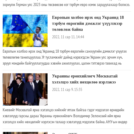
зориулж Герман улс 2023 оны төсвөөсөө нэг тэрбум евро нэмж зарцуулахаар болжээ.
Энэ хөрөнгийг Оросын кибер халдлагаас хамгаалах, дайны гэмт хэрэгтэй холбоотой
нотлох баримт цуглуулахад зарцуулах юм байна. Арваннэгдүгээр сарын 11-ний
Европын холбоо ирэх онд Украинд 18
баасан гарагт Ройтерс агентлаг иш татсан Германы Засгийн газрын тогтоолд энэ тухай
тэрбум еврогийн дэмжлэг үзүүлэхээр
дурдсан байна. Санхүүжилтийн нэг хэсгийг Украины эзлэгдсэн бүс нутгуудаас Оросын
төлөвлөж байна
цэргийг гаргасны дараа хүний ​​эрхийг зөрчсөн, дайны гэмт хэргийн нотлох баримтыг
2022, 11 сар 11. 14:44
бүртгэх мэргэжилтнүүдийн бүлэгт шилжүүлнэ. Мөн Беларусь, Орос, Украины
сэтгүүлчдийг хамгаалах зэрэг бүс нутгийн иргэний нийгмийг дэмжихэд нэмэлт
Европын холбоо ирэх онд Украинд 18 тэрбум еврогийн санхүүгийн дэмжлэг үзүүлэх
санхүүжилтэд олгох юм. Уг санхүүжилт нь Герман Украинд үзүүлэх цэргийн тусламжаа
төлөвлөгөө танилцууллаа. Уг тусламжийг дайнд нэрвэгдсэн Украин улс эрчим хүч,
нэмэгдүүлэх эсэх тухай маргаантай үед гарсан учраас Герман Украины парламентын
эрүүл мэндийн байгууллагуудаа хэвийн ажиллуулах, цалин тэтгэврээ тавихад нь
бүлгийн дарга, Ногоон намын гишүүн Робин Вагенер, "Украинд бидний энэ удаагийн
дэмжлэг болгох зорилгоор нэн хөнгөлөлттэй зээл хэлбэрээр өгөх аж
дэмжлэг шаардлагатай зэвсгийн хангамжаас хамаагүй илүү чухал " гэж хэлжээ
Украины ерөнхийлөгч Москватай
хэлэлцээ хийх нөхцөлөө нэрлэжээ
2022, 11 сар 9. 15:35
Киевийг Москватай яриа хэлэлцээ хийхийг ятгаж байгаа гэдэг мэдээлэл өрнөдийн
хэвлэлүүд гарсны дараа Украины ерөнхийлөгч Володимир Зеленский ийм яриа
хэлэлцээ хийх нөхцөлийг нэрлэсэн талаар хэвлэлүүд мэдээлж байна. АНУ-ын өндөр
албаныхны зүгээс Киевийг Оростой яриа хэлэлцээ хийхэд бэлэн байдал харуулахад
уриалсан гэдэг мэдээлэл хэд хоногийн өмнө Вашингтон пост сонинд гарч байсныг