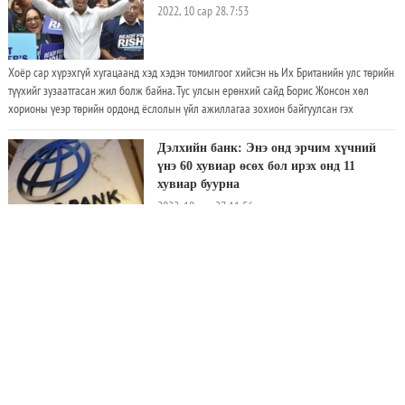
2022, 10 сар 28. 7:53
Хоёр сар хүрэхгүй хугацаанд хэд хэдэн томилгоог хийсэн нь Их Британийн улс төрийн
түүхийг зузаатгасан жил болж байна. Тус улсын ерөнхий сайд Борис Жонсон хөл
хорионы үеэр төрийн ордонд ёслолын үйл ажиллагаа зохион байгуулсан гэх
мэдээлэл цацагдсантай холбоотойгоор долдугаар сард огцорсон
Дэлхийн банк: Энэ онд эрчим хүчний
үнэ 60 хувиар өсөх бол ирэх онд 11
хувиар буурна
2022, 10 сар 27. 11:56
Дэлхийн банкны зүгээс орон нутгийн цагаар 26-ны өдөр энэ онд эрчим хүчний
дундаж үнэ өнгөрсөн оныхоос 60 хувиар өснө гэж таамаглал дэвшүүлснээ мэдэгдэв.
Түүнчлэн ирэх онд 11 хувиар буурах төлөвтэй байгаа ч өмнөх таван жилийн
дунджаас дээгүүр хэвээр байх нь тодорхой байна. Дэлхийн эдийн засгийн өсөлт
эрчимтэй удааширч байгаагийн дээр Хятад улс цар тахлын дэгдэлтийн эсрэг хатуу
Европын холбоо цэнэглэгчийг нэгдсэн
хяналтыг үргэлжлүүлж байгаа нь зах зээлд сөргөөр нөлөөлж буй гол хүчин зүйлд
стандарттай болох шийдвэрээ эцэслэн
тооцогдож байна. Дэлхийн банк мөн өдөр нийтэлсэн "Түүхий эдийн зах зээлийн
баталжээ
тайлан"-даа "Хойд тэнгисээс олборлож буй Брент ангиллын газрын тосны үнэ 2023 онд
2022, 10 сар 25. 14:38
нэг баррель нь 92 ам.долларт хүрэх бол 2024 онд нэг баррель нь 80 ам.долларт хүрч