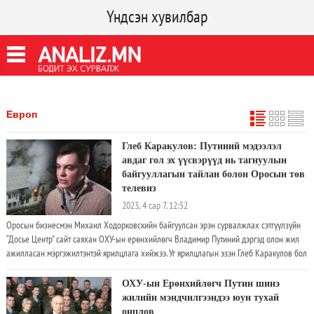
Үндсэн хувилбар
Европ
Глеб Каракулов: Путиний мэдээлэл
авдаг гол эх үүсвэрүүд нь тагнуулын
байгууллагын тайлан болон Оросын төв
телевиз
2023, 4 сар 7. 12:52
Оросын бизнесмэн Михаил Ходорковскийн байгуулсан эрэн сурвалжлах сэтгүүлзүйн
“Досье Центр” сайт саяхан ОХУ-ын ерөнхийлөгч Владимир Путиний дэргэд олон жил
ажилласан мэргэжилтэнтэй ярилцлага хийжээ. Уг ярилцлагын эзэн Глеб Каракулов бол
Холбооны Хамгаалалтын Албанд байхдаа Путиний харилцаа холбооны асуудлыг
хариуцдаг байсан хүн юм.Тэрээр 2009 оны аравдугаар сараас хойш ОХУ-ын
ОХУ-ын Ерөнхийлөгч Путин шинэ
ерөнхийлөгчийг 180 гаруй удаа гадаад айлчлалд дагалдахдаа бүх харилцаа холбоо,
жилийн мэндчилгээндээ юун тухай
мэдээллийн урсгалыг хянаж, зохицуулдаг байжээ. Харин өнгөрсөн оны аравдугаар
онцлов