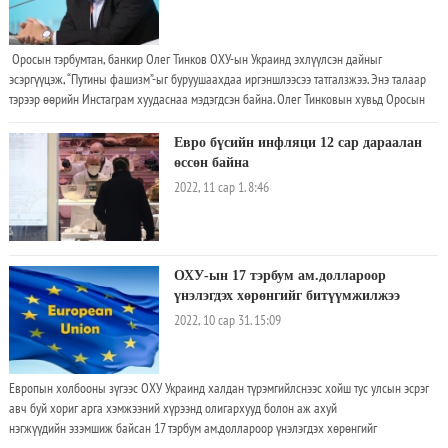
тохиролцсон гэжээ. Хоёр Ерөнхийлөгч мөн Францын компаниудын дэмжлэгийг
нэмэгдүүлэхийн тулд 12-р сарын 12-нд хоёр талын бага хурал зохион байгуулахаар
тохиролцов. Макрон, Зеленский нар мөн чухал ач холбогдолтой үр тарианы экспортыг
Оросын тэрбумтан, банкир Олег Тинков ОХУ-ын Украинд эхлүүлсэн дайныг
тээвэрлэж буй хөлөг онгоцыг аюулгүй нэвтрүүлэх тухай хэлэлцээрээс татгалзах тухай
эсэргүүцэж, “Путины фашизм”-ыг буруушаахдаа иргэншлээсээ татгалзжээ. Энэ талаар
Оросын шийдвэрийг хэлэлцэв
тэрээр өөрийн Инстаграм хуудаснаа мэдэгдсэн байна. Олег Тинковын хувьд Оросын
хамгийн том, цахим зээлийн үйлчилгээг санал болгодог Тинкофф банкны
үүсгэн байгуулагч бөгөөд тус банк нь ойролцоогоор 20 сая хэрэглэгчтэй юм. Түүний
Евро бүсийн инфляци 12 сар дараалан
өгүүлснээр, “Би хувьдаа эв найрамдалтай хөрштэйгөө дайн эхлүүлсэн фашист улстай
өссөн байна
холбоо, хамааралтай байж чадахгүй
2022, 11 сар 1. 8:46
ОХУ-ын 17 тэрбум ам.доллароор
үнэлэгдэх хөрөнгийг битүүмжилжээ
2022, 10 сар 31. 15:09
Европын холбооны зүгээс ОХУ Украинд халдан түрэмгийлснээс хойш тус улсын эсрэг
авч буй хориг арга хэмжээний хүрээнд олигархууд болон аж ахуй
нэгжүүдийн эзэмшиж байсан 17 тэрбум ам.доллароор үнэлэгдэх хөрөнгийг