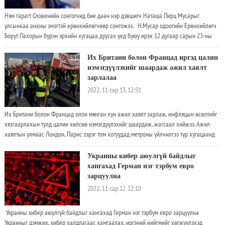
Ням гарагт Словенийн сонгогчид бие даан нэр дэвшигч Наташа Пирц Мусарыг
улсынхаа анхны эмэгтэй ерөнхийлөгчөөр сонгожээ. Н.Мусар одоогийн Ерөнхийлөгч
Борут Пахорын бүрэн эрхийн хугацаа дуусах үед буюу ирэх 12 дугаар сарын 23-ны
өдөр тангараг өргөнө. Саналын хуудасны 98 хувийг тоолсны дараах байдлаарх
урьдчилсан дүнгээр, Н.Мусар 54 хувийн санал авсан бол түүний өрсөлдөгч, Гадаад
Их Британи болон Францад иргэд цалин
хэргийн сайд асан, сөрөг хүчний Словенийн Ардчилсан намын гишүүн Анзе Логар 46
нэмэгдүүлэхийг шаардаж ажил хаялт
хувийн санал авчээ. Өнгөрсөн сард явуулсан ерөнхийлөгчийн сонгуулийн эхний
зарлалаа
шатны санал хураалтаар А.Логар долоон нэр дэвшигчээс хамгийн олон санал авсан
2022, 11 сар 13. 12:51
бол Н.Мусар хоёрдугаарт бичигджээ. Ингэснээр хоёр нэр дэвшигч дараагийн шатны
санал хураалтад шигшигдэн үлдсэн байна. Өдгөө 54 настай Н.Мусар нь өмгөөлөгч,
Их Британи болон Францад олон мянган хүн ажил хаялт зарлаж, инфляцын өсөлтийг
сэтгүүлч бөгөөд улсын мэдээллийн комиссарын алба хашиж байжээ
хязгаарлахын тулд цалин хөлсөө нэмэгдүүлэхийг шаардаж, жагсаал хийжээ. Ажил
хаялтын улмаас Лондон, Парис зэрэг том хотуудад метроны үйлчилгээ түр хугацаанд
зогссон байна
Украины кибер аюулгүй байдлыг
хангахад Герман нэг тэрбум евро
зарцуулна
2022, 11 сар 12. 12:10
Украины кибер аюулгүй байдлыг хангахад Герман нэг тэрбум евро зарцуулна
Украиныг дэмжих, кибер халдлагаас хамгаалах, иргэний нийгмийг хөгжүүлэхэд