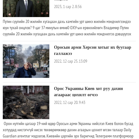
сард Путинийг Казахстанд айлчлах үеэр Каракулов гэр бүлийн хамт Турк улс руу
2023, 1 сар 2. 8:56
зугтсан аж
Путин сүүлийн 20 жилийн хугацаан дахь хамгийн урт шинэ жилийн мэндчилгээндээ
юун тухай онцлов? 9 цаг 37 минутын өмнө0 ОХУ-ын ерөнхийлөгч Владимир Путин
сүүлийн 20 жилийн хугацаан дахь хамгийн урт шинэ жилийн мэндчилгээ дэвшүүлэх
үеэрээ Украинд халдан түрэмгийлснээ зөв зүйтэй зүйл байсан гэдгийг дахин
илэрхийлж энэхүү дайнд ялалт байгуулна гэдгээ амлав. Тэрээр энэ удаагийн шинэ
Оросын арми Херсон хотыг их буугаар
жилийн мэндчилгээ дэвшүүлэх үеэрээ хундагатай оргилуун дарс өргөн энэхүү дайны
галлажээ
төлөө хундага өргөхийг телевиз үзэгчдээс хүсчээ. Ерөнхийлөгч Путин орон нутгийн
2022, 12 сар 25. 13:09
цагаар 2022 оны 12-р сарын 31-ний өдөр шинэ оны мэндчилгээ дэвшүүлэхдээ
"Украины дайны талаарх ёс суртахууны болон түүхэн зөвтгөлийг ОХУ хангалттай
гаргаж чадна” хэмээн цохон тэмдэглэв
Орос Украины Киев хот руу дахин
агаараас цохилт өгчээ
2022, 12 сар 20. 9:43
Орон нутгийн цагаар 19-ний өдөр Оросын арми Украины нийслэл Киев болон бусад
хотуудад нисгэгчгүй нисэх төхөөрөмжөөр дахин агаарын цохилт өгсөн талаар Daily
Guardian агентлаг мэдээлэв. Киевийн цэргийн эрх баригчид Телеграмм платформоор