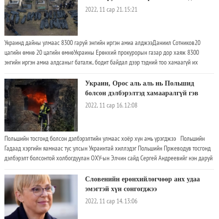
даргатай хоёр талын худалдаанаас гадна Украины дайн зэрэг олон улсын томоохон
2022, 11 сар 21. 15:21
асуудлаар илэн далангүй яриа хэлэлцээ хийсэн гэдгээ мэдэгджээ. Чарльз Мишель
Хятад улс НҮБ-ын Аюулгүйн зөвлөлийн байнгын гишүүний хувьд Оросыг Украинд
хийж байгаа дайнаа зогсооход нь голлох үүрэгтэй оролцох нь зүйтэй гэсэн байр суурь
Украинд дайны улмаас 8300 гаруй энгийн иргэн амиа алджээДаниил Сотников20
илэрхийлсэн байна. Үүний зэрэгцээ ОХУ Украинд цөмийн зэвсэг хэрэглэх тухай
цагийн өмнө 20 цагийн өмнөУкраины Ерөнхий прокурорын газар дор хаяж 8300
заналхийллийг Чарльз Мишель, Ши Жиньпин нар хэлэлцэж, цөмийн зэвсгээр
энгийн иргэн амиа алдсаныг баталж, бодит байдал дээр тэдний тоо хамаагүй их
заналхийлэх нь хариуцлагагүй бөгөөд өндөр эрсдэлтэй гэдэг дээр санал нэгджээ.
байгааг онцоллоо. https://p.dw.com/p/4JnQkОдоогийн байдлаар Украинд Оросын
Сүүлийн жилүүдэд Хятад улс олон улсад нөлөөгөө нэмэгдүүлэхийн хэрээр Европын
түрэмгийллийн улмаас 8311 энгийн иргэн амиа алдсаны 437 нь хүүхэд байна. Үүнээс
холбоо Хятадыг стратегийн өрсөлдөгчөө гэж үзэх болсон юм
Украин, Орос аль аль нь Польшид
гадна 11 мянга гаруй энгийн иргэн шархаджээ
болсон дэлбэрэлтэд хамааралгүй гэв
2022, 11 сар 16. 12:08
Польшийн тосгонд болсон дэлбэрэлтийн улмаас хоёр хүн амь үрэгджээ Польшийн
Гадаад хэргийн яамнаас тус улсын Украинтай хиллэдэг Польшийн Пржеводув тосгонд
дэлбэрэлт болсонтой холбогдуулан ОХУ-ын Элчин сайд Сергей Андреевийг нэн даруй
тайлбар хийхийг шаардсан байна. Энэ тухай өчигдөр /2022.11.15/ мягмар гарагт
Польшийн ГХЯ-ны сайтад мэдээлжээ. ОХУ-ын зэвсэгт хүчин Украины нутаг дэвсгэр рүү "
Словенийн ерөнхийлөгчөөр анх удаа
галлах" үеэр ойролцоогоор 15.40 цагт Орост үйлдвэрлэсэн пуужин Польшийн
эмэгтэй хүн сонгогджээ
Пржеводув тосгоны нутаг дэвсгэрт унасан байна
2022, 11 сар 14. 13:06