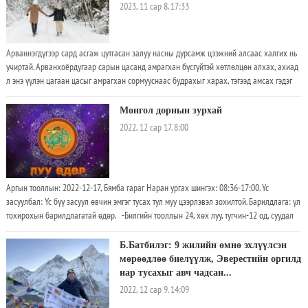
2023, 11 сар 8. 17:33
Арваннэгдүгээр сард асгаж цутгасан залуу насны дурсамж цээжний алсаас халгих нь
учиртай. Арванхоёрдугаар сарын цасанд амрагхан бүсгүйтэй хөтлөлцөн алхах, ахиад
л энэ үүлэн цагаан цасыг амрагхан сормууснаас будрахыг харах, тэгээд амсах гэдэг
хувь тавилан байв
Монгол дорнын зурхай
2022, 12 сар 17. 8:00
Аргын тооллын: 2022-12-17, Бямба гараг Наран ургах шингэх: 08:36-17:00. Үс
засуулбал: Үс бүү засуул өвчин эмгэг тусах тул муу цээрлэвэл зохилтой. Барилдлага: үл
тохирохын барилдлагатай өдөр. -Билгийн тооллын 24, хөх луу, тугчин-12 од, суудал
ус, мэнгэ 3 хөх, үл тохирохын барилдлагатай өдөр. -Өдрийн нар ургах/шингэх цаг:
08:36-17:00. -Өдрийн сайн цаг: Луу(07:40-09:40), могой(09:40-11:40), бич(15:40-17:40),
Б.Батбилэг: 9 жилийн өмнө эхлүүлсэн
тахиа(17:40-19:40), гахай(21:40-23:40), бар(03:40-05:40) болой. -Хүний сүлд гуя, шилбэ,
мөрөөдлөө биелүүлж, Эверестийн оргилд
гар, алга, хонгонд, гэрийн сүлд үүд, хойморт орших болой. -Үс бүү засуул өвчин эмгэг
нар тусахыг авч чадсан...
тусах тул муу цээрлэвэл зохилтой. -Хол газар явагсад урд зүгт мөрөө гаргавал
2022, 12 сар 9. 14:09
зохистой. -Бич, луу, үхэр жилтнээ аливаа үйлийг хийхэд эерэг сайн. Харин нохой,