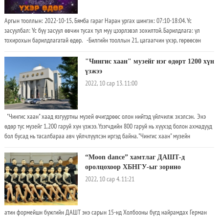
Аргын тооллын: 2022-10-15, Бямба гараг Наран ургах шингэх: 07:10-18:04. Үс
засуулбал: Үс бүү засуул өвчин тусах тул муу цээрлэвэл зохилтой. Барилдлага: үл
тохирохын барилдлагатай өдөр. -Билгийн тооллын 21, цагаагчин үхэр, гөрөөсөн
толгой-4 од, суудал уул, мэнгэ 3 хөх, үл тохирохын барилдлагатай өдөр. -Өдрийн нар
ургах/шингэх цаг: 07:10-18:04. -Өдрийн сайн цаг: Могой(09:40-11:40), бич(15:40-
"Чингис хаан" музейг нэг өдөрт 1200 хүн
17:40), гахай(21:40-23:40), бар(03:40-05:40), туулай(05:40-07:40) болой. -Хүний сүлд
үзжээ
цээж, хавирга, зүрхэнд, гэрийн сүлд туурга, хананд орших болой. -Үс бүү засуул өвчин
2022, 10 сар 13. 11:00
тусах тул муу цээрлэвэл зохилтой. -Хол газар явагсад баруун хойд зүгт мөрөө гаргавал
зохистой. -Тахиа, могой, үхэр жилтнээ аливаа үйлийг хийхэд эерэг сайн. Харин хонь,
гахай, хулгана жилтнээ сөрөг муу. -Аливаа санасан үйлс сэтгэлчлэн бүтмүй
"Чингис хаан" хаад язгууртны музей өчигдрөөс олон нийтэд үйлчилж эхэлсэн. Энэ
өдөр тус музейг 1,200 гаруй хүн үзжээ. Үзэгчдийн 800 гаруй нь хүүхэд болон ахмадууд
бол бусад нь тасалбараа авч үйлчлүүлсэн иргэд байна. "Чингис хаан" музейн
тасалбарын үнэ том хүн 30,000, оюутан 25,000, гэр бүл 20,000 төгрөг юм. Хуулийн
дагуу 0-16 насны хүүхэд, хөгжлийн бэрхшээлтэй иргэн, ахмад настанд үнэгүй
“Moon dance” хамтлаг ДАШТ-д
үйлчилдэг. Цагийн хуваарийн тухайд өдөр бүр 09:00-18:00 цагт нээлттэй байх бөгөөд
оролцохоор ХБНГУ-ыг зорино
тасалбар борлуулах цэг 16:30 цаг хүртэл ажиллана.
2022, 10 сар 4. 11:21
атин формейшн бүжгийн ДАШТ энэ сарын 15-нд Холбооны бүгд найрамдах Герман