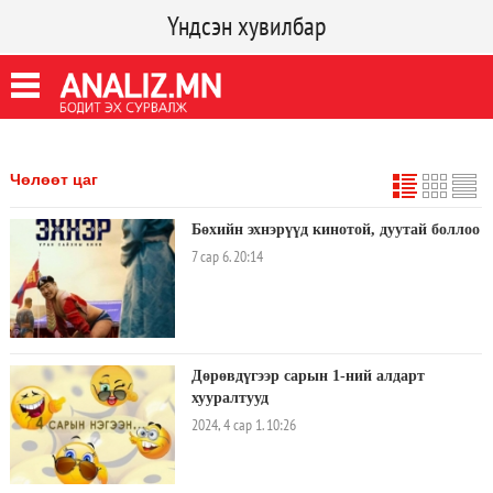
Үндсэн хувилбар
Чөлөөт цаг
Бөхийн эхнэрүүд кинотой, дуутай боллоо
7 сар 6. 20:14
Дөрөвдүгээр сарын 1-ний алдарт
хууралтууд
2024, 4 сар 1. 10:26