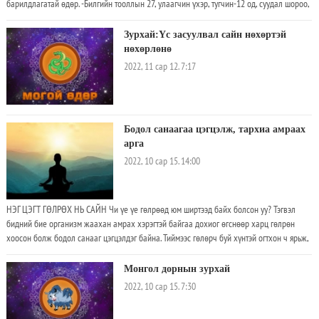
барилдлагатай өдөр. -Билгийн тооллын 27, улаагчин үхэр, тугчин-12 од, суудал шороо,
мэнгэ 3 хөх, хүчин төгсөхийн барилдлагатай өдөр. -Өдрийн нар ургах/шингэх цаг:
08:04-17:10. -Өдрийн сайн цаг: Могой(09:40-11:40), бич(15:40-17:40), гахай(21:40-
Зурхай:Үс засуулвал сайн нөхөртэй
23:40), бар(03:40-05:40), туулай(05:40-07:40) болой. -Хүний сүлд нүд, өвдөг, хөлний
нөхөрлөнө
булчинд, гэрийн сүлд голомтонд орших болой. -Үс засуулахад сэтгэл амгалан өлзийтэй
2022, 11 сар 12. 7:17
сайн. Гэвч хонь, бар, туулай жилтнээ муу цээрлэвэл зохилтой. -Хол газар явагсад
баруун зүгт мөрөө гаргавал зохистой. -Тахиа, могой, үхэр, луу жилтнээ аливаа үйлийг
хийхэд эерэг сайн
Бодол санаагаа цэгцэлж, тархиа амраах
арга
2022, 10 сар 15. 14:00
НЭГ ЦЭГТ ГӨЛРӨХ НЬ САЙН Чи үе үе гөлрөөд юм ширтээд байх болсон уу? Тэгвэл
бидний бие организм жаахан амрах хэрэгтэй байгаа дохиог өгснөөр харц гөлрөн
хоосон болж бодол санааг цэгцэлдэг байна. Тиймээс гөлөрч буй хүнтэй огтхон ч ярьж,
анхаарлыг нь сарниулж болохгүй
Монгол дорнын зурхай
2022, 10 сар 15. 7:30