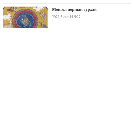
өдрийн мэнд хүргэе.
Монгол дорнын зурхай
2022, 5 сар 14. 9:22
Хутганы ир өдөр. Аргын тооллын: 2022-05-14, Бямба гараг Наран ургах шингэх: 05:15-
20:22. Үс засуулбал: Үс засуулахад аз жаргал ирэх маш сайн. Гэвч тахиа, гахай,
хулгана, үхэр жилтнээ муу цээрлэвэл зохилтой. Барилдлага: үл тохирохын
барилдлагатай өдөр. -Билгийн тооллын шинийн 13, улаагчин туулай, тэргүүн дагуул-13
од, суудал огторгуй, мэнгэ 4 ногоон, үл тохирохын барилдлагатай өдөр
Монгол дорнын зурхай
2022, 4 сар 30. 7:26
Сарын цээр өдөр. Аргын тооллын: 2022-04-30, Бямба гараг Наран ургах шингэх:
05:36-20:03. Үс засуулбал: Үс бүү засуул эрлэг лугаа учрах тул муу цээрлэвэл зохилтой.
Барилдлага: үл тохирохын барилдлагатай өдөр. -Билгийн тооллын 30, харагчин үхэр,
шийдэм-0 од, суудал уул, мэнгэ 9 улаан, үл тохирохын барилдлагатай өдөр. Сарын
цээр өдөр. -Өдрийн нар ургах/шингэх цаг: 05:36-20:03. -Өдрийн сайн цаг:
АНУ-ын Миннесота амьтны хүрээлэнд
Могой(09:40-11:40), бич(15:40-17:40), гахай(21:40-23:40), бар(03:40-05:40),
амьдарч байсан Путин нэртэй бар үхжээ