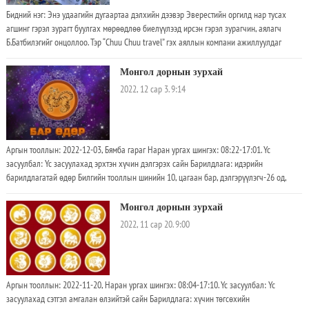
гахай, хулгана жилтнээ сөрөг муу. -Аливаа санасан үйлс сэтгэлчлэн бүтмүй
Бидний нэг: Энэ удаагийн дугаартаа дэлхийн дээвэр Эвeрeстийн оргилд нар тусах
агшинг гэрэл зурагт буулгах мөрөөдлөө биелүүлээд ирсэн гэрэл зурагчин, аялагч
Б.Батбилэгийг онцоллоо. Тэр “Chuu Chuu travel” гэх аяллын компани ажиллуулдаг
бөгөөд хоббигоо ажил болгож чадсан адтай нэгэн юм
Монгол дорнын зурхай
2022, 12 сар 3. 9:14
Аргын тооллын: 2022-12-03, Бямба гараг Наран ургах шингэх: 08:22-17:01. Үс
засуулбал: Үс засуулахад эрхтэн хүчин дэлгэрэх сайн Барилдлага: идэрийн
барилдлагатай өдөр Билгийн тооллын шинийн 10, цагаан бар, дэлгэрүүлэгч-26 од,
суудал мод, мэнгэ 8 цагаан, идэрийн барилдлагатай өдөр. Сарын цээр өдөр. -Өдрийн
нар ургах/шингэх цаг: 08:22-17:01. -Өдрийн сайн цаг: Нохой(19:40-21:40),
Монгол дорнын зурхай
хулгана(23:40-01:40), үхэр(01:40-03:40), луу(07:40-09:40), хонь(13:40-15:40) болой.
2022, 11 сар 20. 9:00
-Хүний сүлд ам, мөр, бэлхүүст, гэрийн сүлд гэр, байшинд орших болой. -Үс засуулахад
эрхтэн хүчин дэлгэрэх сайн
Аргын тооллын: 2022-11-20, Наран ургах шингэх: 08:04-17:10. Үс засуулбал: Үс
засуулахад сэтгэл амгалан өлзийтэй сайн Барилдлага: хүчин төгсөхийн