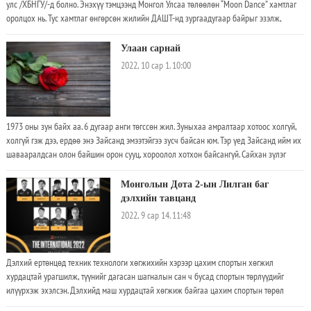
улс /ХБНГУ/-д болно. Энэхүү тэмцээнд Монгол Улсаа төлөөлөн “Moon Dance” хамтлаг
оролцох нь. Тус хамтлаг өнгөрсөн жилийн ДАШТ-нд зургаадугаар байрыг эзэлж,
Финалистийн цомыг дөрөв дэх удаагаа хүртсэн билээ. Дэлхийд алдартай бүжиг
дэглээч Нидерланд улсын багш дасгалжуулагч Ton Greten зочиноор ирж, тус
Улаан сарнай
хамтлагийг энэ жил дасгалжуулж байна
2022, 10 сар 1. 10:00
1973 оны зун байх аа. 6 дугаар анги төгссөн жил. Зуныхаа амралтаар хотоос холгүй,
холгүй гэж дээ, ердөө энэ Зайсанд эмээтэйгээ зусч байсан юм. Тэр үед Зайсанд ийм их
шавааралдсан олон байшин орон сууц, хороолол хотхон байсангүй. Сайхан зүлэг
ногоотой уужим тавиу дэнжтэй, уулнаас урсаж буудаг голтой, энд тэнд хайлаас, тоорой
ургасан байдаг сан.
Монголын Дота 2-ын Лилган баг
дэлхийн тавцанд
2022, 9 сар 14. 11:48
Дэлхий ертөнцөд техник технологи хөгжихийн хэрээр цахим спортын хөгжил
хурдацтай урагшилж, түүнийг дагасан шагналын сан ч бусад спортын төрлүүдийг
илүүрхэж эхэлсэн. Дэлхийд маш хурдацтай хөгжиж байгаа цахим спортын төрөл
манай улсад ч мөн адил хурдацтай хөгжиж байна