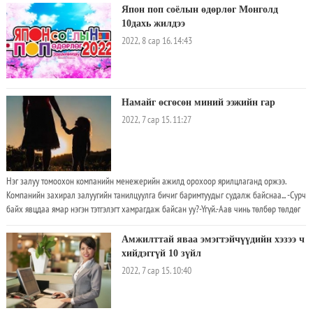
Япон поп соёлын өдөрлөг Монголд
10дахь жилдээ
2022, 8 сар 16. 14:43
Намайг өсгөсөн миний ээжийн гар
2022, 7 сар 15. 11:27
Нэг залуу томоохон компанийн менежерийн ажилд орохоор ярилцлаганд оржээ.
Компанийн захирал залуугийн танилцуулга бичиг баримтуудыг судалж байснаа... -Сурч
байх явцдаа ямар нэгэн тэтгэлэгт хамрагдаж байсан уу?-Үгүй.-Аав чинь төлбөр төлдөг
байсан уу?-Үгүй. Аав минь намайг нэг настай байхад өөд болсон. Ээж л төлдөг байсан.-
Ээж чинь юу эрхэлдэг хүн бэ?-Насаараа гэрээрээ хүмүүсийн хувцас угааж мөнгө
Амжилттай яваа эмэгтэйчүүдийн хэзээ ч
олдог. Захирал залуугийн булбарай зөөлөн цэвэрхэн гарыг хараад:-Та ээждээ хааяа
хийдэггүй 10 зүйл
тусалдаг уу?-Үгүй ээ. Ээж минь намайг сайн сур, хичээлдээ анхаар л гэдэг юм.-За тэгвэл
2022, 7 сар 15. 10:40
өнөөдөр хариад ээжийнхээ гарыг угааж өгөөд, маргааш ирээрэй... гэлээ. Залуу ч ажилд
орох магадлал өндөр байна даа хэмээн баярлаж, орой ээжийгээ гарыг тань угааж
өгье гэхэд гайхсан ээж нь санаа зовонгуй гараа өглөө. Ээжийнхээ гарыг угааж