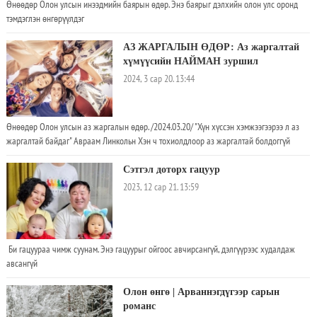
Өнөөдөр Олон улсын инээдмийн баярын өдөр. Энэ баярыг дэлхийн олон улс оронд
тэмдэглэн өнгөрүүлдэг
АЗ ЖАРГАЛЫН ӨДӨР: Аз жаргалтай
хүмүүсийн НАЙМАН зуршил
2024, 3 сар 20. 13:44
Өнөөдөр Олон улсын аз жаргалын өдөр. /2024.03.20/ "Хүн хүссэн хэмжээгээрээ л аз
жаргалтай байдаг" Авраам Линкольн Хэн ч тохиолдлоор аз жаргалтай болдоггүй
Сэтгэл доторх гацуур
2023, 12 сар 21. 13:59
Би гацуураа чимж суунам. Энэ гацуурыг ойгоос авчирсангүй, дэлгүүрээс худалдаж
авсангүй
Олон өнгө | Арваннэгдүгээр сарын
романс