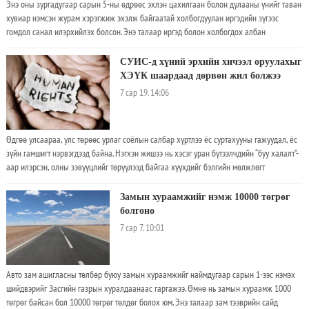
Энэ оны зургадугаар сарын 5-ны өдрөөс эхлэн цахилгаан болон дулааны үнийг таван
хувиар нэмсэн журам хэрэгжиж эхэлж байгаатай холбогдуулан иргэдийн зүгээс
гомдол санал илэрхийлэх болсон. Энэ талаар иргэд болон холбогдох албан
газруудаас мэдээлэл авлаа. “Төрийн банк”-ны Хүүхдийн-100 салбараар орж,
хэрэглээний төлбөрөө төлж буй хоёр гурван хүнээс цахилгаан, дулааны төлбөр
СУИС-д хүний эрхийн хичээл оруулахыг
нэмэгдсэн эсэх талаар асуухад “Нэмэгдсэн байна, одоо төлөхөөс яах вэ дээ
ХЭҮК шаардаад дөрвөн жил болжээ
7 сар 19. 14:06
Өдгөө улсаараа, улс төрөөс урлаг соёлын салбар хүртлээ ёс суртахууны гажуудал, ёс
зүйн гамшигт нэрвэгдээд байна. Нэгхэн жишээ нь хэсэг уран бүтээлчдийн “буу халалт”-
аар илэрсэн, олны зэвүүцлийг төрүүлээд байгаа хүүхдийг бэлгийн мөлжлөгт
заналхийлсэн явдал юм
Замын хураамжийг нэмж 10000 төгрөг
болгоно
7 сар 7. 10:01
Авто зам ашигласны төлбөр буюу замын хураамжийг наймдугаар сарын 1-ээс нэмэх
шийдвэрийг Засгийн газрын хуралдаанаас гаргажээ. Өмнө нь замын хураамж 1000
төгрөг байсан бол 10000 төгрөг төлдөг болох юм. Энэ талаар зам тээврийн сайд