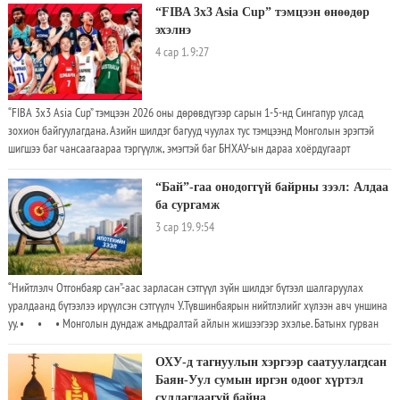
нийтэлсэн захидалдаа социалист үзэлтэй Санчес бараг хагас сая хүн аль хэдийнэ
“FIBA 3x3 Asia Cup” тэмцээн өнөөдөр
бидний өдөр тутмын амьдралын нэг хэсэг болсныг хүлээн зөвшөөрөхийг энэ бодлого
эхэлнэ
зорьж байна гэжээ. Испанийн сөрөг хүчний Ардын нам уг хуульчлалыг зогсоохыг
4 сар 1. 9:27
оролдоно гэдгээ мэдэгдсэн бөгөөд “хууль бус цагаачдыг шагнаж, цаашид илүү олон
хүн ирэхэд нөлөөлнө” гэж шүүмжилжээ. Засгийн газрын төлөвлөгөөнд бичиг баримтгүй
цагаачдад нэг жилийн хугацаатай, сунгах боломжтой оршин суух зөвшөөрөл олгох
“FIBA 3x3 Asia Cup” тэмцээн 2026 оны дөрөвдүгээр сарын 1-5-нд Сингапур улсад
юм
зохион байгуулагдана. Азийн шилдэг багууд чуулах тус тэмцээнд Монголын эрэгтэй
шигшээ баг чансаагаараа тэргүүлж, эмэгтэй баг БНХАУ-ын дараа хоёрдугаарт
эрэмбэлэгдэн оролцож, медалийн төлөө өрсөлдөх өндөр хүлээлт үүсгээд байна. Азийн
3х3 сагсан бөмбөгийн хамгийн нэр хүндтэй тэмцээн болох “FIBA 3x3 Asia Cup”-д энэ
“Бай”-гаа онодоггүй байрны зээл: Алдаа
жил тивийн 45 улсаас 43 нь оролцохоор болжээ
ба сургамж
3 сар 19. 9:54
“Нийтлэлч Отгонбаяр сан”-аас зарласан сэтгүүл зүйн шилдэг бүтээл шалгаруулах
уралдаанд бүтээлээ ирүүлсэн сэтгүүлч У.Түвшинбаярын нийтлэлийг хүлээн авч уншина
уу. • • • Монголын дундаж амьдралтай айлын жишээгээр эхэлье. Батынх гурван
хүүхэдтэй
ОХУ-д тагнуулын хэргээр саатуулагдсан
Баян-Уул сумын иргэн одоог хүртэл
суллагдаагүй байна