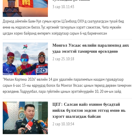
3 сар 10. 11:43
Дорнод аймгийн Баян-Уул сумын иргэн Ц.Ганболд ОХУ-д саатуулагдсан тухай бид
өмнө нь мэдээлсэн билээ. Тус иргэнийг тагнуулын хэрэгт сэжиглэж, Чита мужийн
цагдан хорих байранд өнгөрөгч хоёрдугаар сарын 6-нд баривчилсан
Монгол Улсаас өвлийн паралимпод анх
удаа эмэгтэй тамирчин өрсөлдөнө
2 сар 25. 10:18
"Милан Кортина 2026" өвлийн 14 дэх удаагийн паралимпын наадам гуравдугаар
сарын 6-аас 15-ны өдрүүдэд болох ба Монгол Улсаас цанын төрөлд дөрвөн тамирчин
өрсөлдөнө. Тодруулбал, пара гүйлтийн цанын эрэгтэйчүүдийн 10, 20 км-ын зайд
Б.Ганболд, Ц.Дашдорж нар уралдах бол суугаа цанын спринт зайд А.Сэлэнгэ, пара
уулын цаныг төрөлд Б.Цэрэнпунцаг нар өрсөлдөхөөр бэлтгэл сургуулилтаа хангаж
ЦЕГ: Салсан найз охиноо бусадтай
байна. Энэ удаагийн паралимпийн наадамд 670 тамирчин уулын цана, гүйлтийн цана,
нийлж бүлэглэн зодсон этгээд өмнө нь
биатлон, пара сноуборд, пара мөсөн хоккей, тэргэнцэртэй керлинг гэсэн зургаан
хэрэгт шалгагдаж байсан
спортын 79 төрлөөр өрсөлдөнө. Одоогоор Б.Ганболд, Ц.Дашдорж нар паралимпын
2 сар 10. 10:54
наадамд оролцох эрхийн оноогоо авсан байгаа бол үлдсэн хоёр тамирчдын хувьд
баталгаажуулалт хараахан ирээгүй ч онооны байдлаар энэ удаагийн наадамд