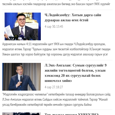
төслийн ажлын хэсгийн гишүүнээр ажилласан бөгөөд энэ баасан гарагт УИХ хуулийг
эцэслэн батална. - Эрхтэн, эд, эс шилжүүлэн суулгах тухай анхдагч хуулийг эцэслэн
батлах шатандаа ирлээ
Ч.Лодойсамбуу: Хотын дарга сайн
дураараа ажлаа өгөх ёстой
4 сар 30. 13:45
Ардчилсан намын 4:11 мэдээллийн цагт УИХ-ын гишүүн Ч.Лодойсамбуу оролцож,
мэдээлэл өглөө. Тэрээр "Туулын хурдны зам төсөлтэй холбоотойгоор Х.Ганхуяг гишүүн
Хянан шалгах түр хороо байгуулж түр хорооны дагуу мэдээлэл авахаар гарын үсэг
цуглуулж эхэлсэн. Гэвч үүнийгээ буцаагаад, больж байх шиг байна
Л.Энх-Амгалан: Сумын сургуулийг 9
жилийн тогтолцоотой болгож, улсын
хэмжээнд 20 их сургуультай болох
шинэчлэл хийнэ
4 сар 27. 18:27
"Мэдлэгийн хоцрогдлоос чөлөөлье" хөтөлбөрийн талаар өнөөдөр Боловсролын сайд
Л.Энх-Амгалан мэдээлэл өглөө. Сайдын хийсэн мэдээллийг тоймлоё. Тэрээр "Манай
улсад Кембрижийн хөтөлбөртэй төрийн өмчийн гурван сургууль байна
Төр ачаагаа иргэдэд ҮҮРҮҮЛНЭ,