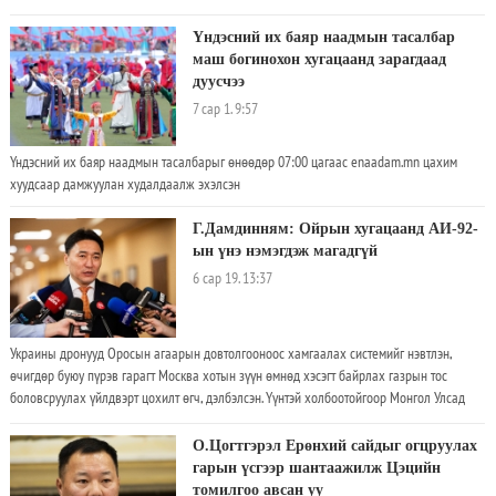
Б.Дэлгэрсайхан хэлэхдээ "Сангийн сайд нар "замын хураамжаа аваад замаа зас" гэдэг.
Хуульд зам засахад найман эх үүсвэр байна гэдэг ч бодитой ганцхан эх үүсвэр нь
Үндэсний их баяр наадмын тасалбар
замын хураамж байдаг
маш богинохон хугацаанд зарагдаад
дуусчээ
7 сар 1. 9:57
Үндэсний их баяр наадмын тасалбарыг өнөөдөр 07:00 цагаас enaadam.mn цахим
хуудсаар дамжуулан худалдаалж эхэлсэн
Г.Дамдинням: Ойрын хугацаанд АИ-92-
ын үнэ нэмэгдэж магадгүй
6 сар 19. 13:37
Украины дронууд Оросын агаарын довтолгооноос хамгаалах системийг нэвтлэн,
өчигдөр буюу пүрэв гарагт Москва хотын зүүн өмнөд хэсэгт байрлах газрын тос
боловсруулах үйлдвэрт цохилт өгч, дэлбэлсэн. Үүнтэй холбоотойгоор Монгол Улсад
шатахууны хомсдол үүсэх эрсдэл байгаа эсэх талаар Аж үйлдвэр, эрдэс баялгийн сайд
Г.Дамдиннямаас тодрууллаа. Тэрээр "Ангарскийн үйлдвэрт дэлбэрэлт болсон гэх
О.Цогтгэрэл Ерөнхий сайдыг огцруулах
мэдээлэл одоогоор бидэнд ирээгүй байна
гарын үсгээр шантаажилж Цэцийн
томилгоо авсан уу