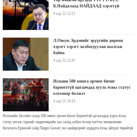
Б.Найдалаад НАЙДААД хэрэггүй
4 сар 22. 12:52
Л.Оюун-Эрдэнийг эрүүгийн дөрвөн
хэрэгт хэрэгт холбогдуулан шалгаж
байна
4 сар 21. 12:47
Испани 500 мянга орчим бичиг
баримтгүй цагаачдад хууль ёсны статус
олгохоор болжээ
4 сар 15. 10:19
Испанийн Засгийн газар 500 мянга орчим бичиг баримтгүй цагаачдад хууль ёсны
статус олгож, тэднийг хөдөлмөрийн зах зээлд албан ёсоор нэгтгэх төлөвлөгөөг
баталжээ. Ерөнхий сайд Педро Санчес энэ шийдвэрийг шударга ёсны үйлдэл төдийгүй
Испанид зайлшгүй хэрэгтэй алхам гэж тодорхойлсон байна. Сошиал сүлжээнд