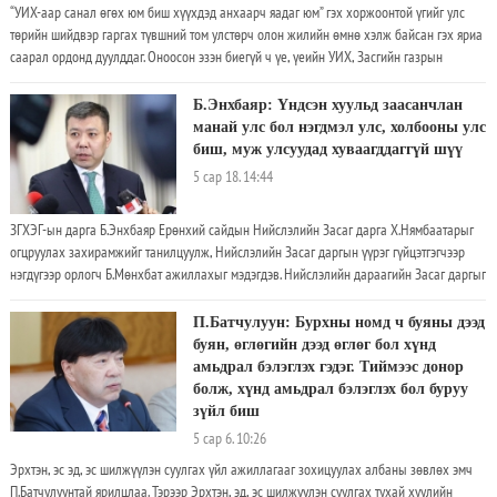
“УИХ-аар санал өгөх юм биш хүүхдэд анхаарч яадаг юм” гэх хоржоонтой үгийг улс
төрийн шийдвэр гаргах түвшний том улстөрч олон жилийн өмнө хэлж байсан гэх яриа
саарал ордонд дуулддаг. Оноосон эзэн биегүй ч үе, үеийн УИХ, Засгийн газрын
түвшинд гаргаж буй хүүхэдтэй холбоотой бодлого шийдвэрийг харахаар үнэхээр л
шийдвэр гаргачид маань ингэж боддог юм байна даа гэдэгт 100 хувь санал нийлдэг
Б.Энхбаяр: Үндсэн хуульд заасанчлан
болсон нь үнэн
манай улс бол нэгдмэл улс, холбооны улс
биш, муж улсуудад хуваагддаггүй шүү
5 сар 18. 14:44
ЗГХЭГ-ын дарга Б.Энхбаяр Ерөнхий сайдын Нийслэлийн Засаг дарга Х.Нямбаатарыг
огцруулах захирамжийг танилцуулж, Нийслэлийн Засаг даргын үүрэг гүйцэтгэгчээр
нэгдүгээр орлогч Б.Мөнхбат ажиллахыг мэдэгдэв. Нийслэлийн дараагийн Засаг даргыг
14 хоногийн доторНИТХ-д нэр дэвшүүлж, томилох юм. ЗГХЭГ-ын дарга Б.Энхбаяр: Би
дөнгөж сая нэгдмэл Монгол Улсын Ерөнхий сайдын захирамжийг танилцууллаа
П.Батчулуун: Бурхны номд ч буяны дээд
буян, өглөгийн дээд өглөг бол хүнд
амьдрал бэлэглэх гэдэг. Тиймээс донор
болж, хүнд амьдрал бэлэглэх бол буруу
зүйл биш
5 сар 6. 10:26
Эрхтэн, эс эд, эс шилжүүлэн суулгах үйл ажиллагааг зохицуулах албаны зөвлөх эмч
П.Батчулуунтай ярилцлаа. Тэрээр Эрхтэн, эд, эс шилжүүлэн суулгах тухай хуулийн