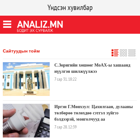
Үндсэн хувилбар
Сайтуудын тойм
С.Зоригийн хөшөөг МоАХ-ы хашаанд
нүүлгэн шилжүүлжээ
7 сар 31. 18:22
Иргэн Г.Мөнхзул: Цахилгаан, дулааны
төлбөрөө төлөхдөө сэтгэл зүйгээ
бэлдээрэй, монголчууд аа
7 сар 28. 12:39