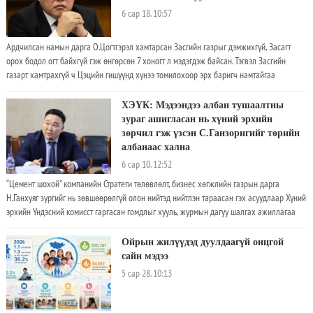
6 сар 18. 10:57
Ардчилсан намын дарга О.Цогтгэрэл хамтарсан Засгийн газрыг дэмжихгүй, Засагт
орох бодол огт байхгүй гэж өнгөрсөн 7 хоногт л мэдэгдэж байсан. Тэгвэл Засгийн
газарт хамтрахгүй ч Цэцийн гишүүнд хүнээ томилохоор эрх баригч намтайгаа
тохирчээ. АН-ын дарга О.Цогтгэрэл хоёр 7 хоногийн өмнөх бүлгийн хурлаараа
Ерөнхий сайд Н.Учралыг огцруулахаар гарын үсэг цуглуулахаа мэдэгдэж, даваа
ХЭҮК: Мэдээндээ албан тушаалтны
гарагт бүлгийнх нь 42 гишүүн гарын үсэг зурна гэдгийг мэдэгдсэн
зураг ашигласан нь хүний эрхийн
зөрчил гэж үзсэн С.Ганзоригийг төрийн
албанаас хална
6 сар 10. 12:52
“Цемент шохой” компанийн Стратеги төлөвлөлт, бизнес хөгжлийн газрын дарга
Н.Ганхуяг зургийг нь зөвшөөрөлгүй олон нийтэд нийтлэн тараасан гэх асуудлаар Хүний
эрхийн Үндэсний комисст гаргасан гомдлыг хууль, журмын дагуу шалгах ажиллагаа
явуулсан эсэхэд дотоод хяналт, шалгалт хийж дүгнэлт гаргажээ. Дүгнэлтийн талаар
танилцуулж хэвлэлийн хурал хийлээ. 5 хүний бүрэлдэхүүнтэй ажлын хэсэг байгуулж,
Ойрын жилүүдэд дуулдаагүй онцгой
ХЭҮК-ийн Хүний хувийн мэдээлэл хамгаалах хэлтсийн даргын албан үүргийг түр
сайн мэдээ
орлон гүйцэтгэгч С.Ганзоригийн гаргасан дүгнэлтэд шалгалт хийсэн байна. Дүгнэлтэд:
5 сар 28. 10:13
Н.Ганхуягаас ирүүлсэн гомдолд хяналт тавьж ажилласан Хүний хувийн мэдээлэл
хамгаалах хэлтсийн дарга С.Ганзориг комиссын гишүүнээс өгсөн үүрэг чиглэлийн дагуу
ажиллаагүй, холбогдох хууль журмыг зөрчсөн болох нь тогтоогдож байна